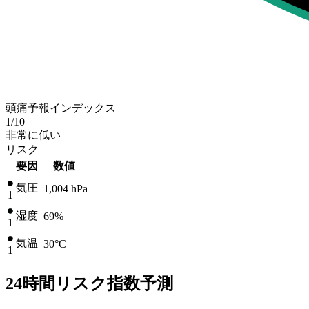
頭痛予報インデックス
1
/10
非常に低い
リスク
要因
数値
気圧
1,004
hPa
1
湿度
69%
1
気温
30
°C
1
24時間リスク指数予測