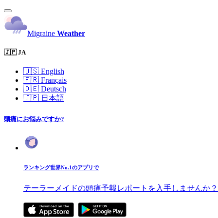
Migraine
Weather
🇯🇵 JA
🇺🇸
English
🇫🇷
Français
🇩🇪
Deutsch
🇯🇵
日本語
頭痛にお悩みですか?
ランキング世界No.1のアプリで
テーラーメイドの頭痛予報レポートを入手しませんか？