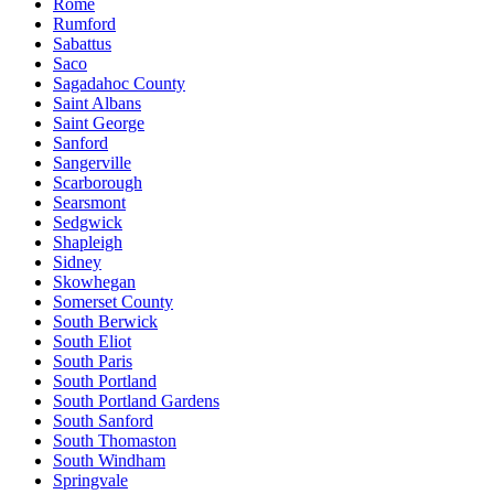
Rome
Rumford
Sabattus
Saco
Sagadahoc County
Saint Albans
Saint George
Sanford
Sangerville
Scarborough
Searsmont
Sedgwick
Shapleigh
Sidney
Skowhegan
Somerset County
South Berwick
South Eliot
South Paris
South Portland
South Portland Gardens
South Sanford
South Thomaston
South Windham
Springvale