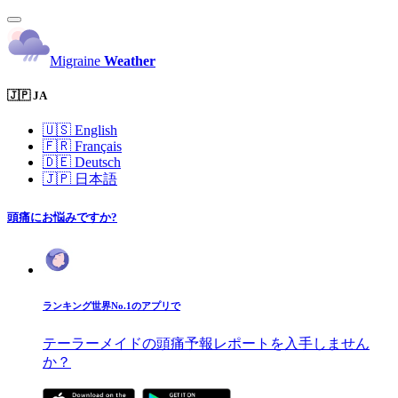
Migraine
Weather
🇯🇵 JA
🇺🇸
English
🇫🇷
Français
🇩🇪
Deutsch
🇯🇵
日本語
頭痛にお悩みですか?
ランキング世界No.1のアプリで
テーラーメイドの頭痛予報レポートを入手しません
か？