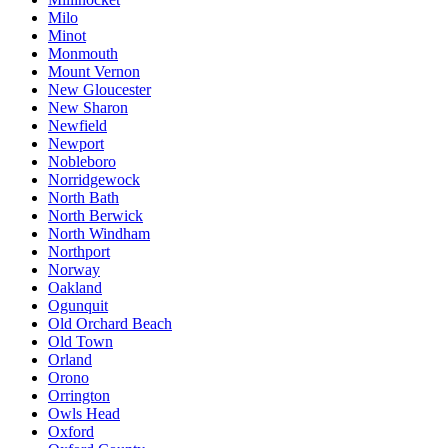
Milo
Minot
Monmouth
Mount Vernon
New Gloucester
New Sharon
Newfield
Newport
Nobleboro
Norridgewock
North Bath
North Berwick
North Windham
Northport
Norway
Oakland
Ogunquit
Old Orchard Beach
Old Town
Orland
Orono
Orrington
Owls Head
Oxford