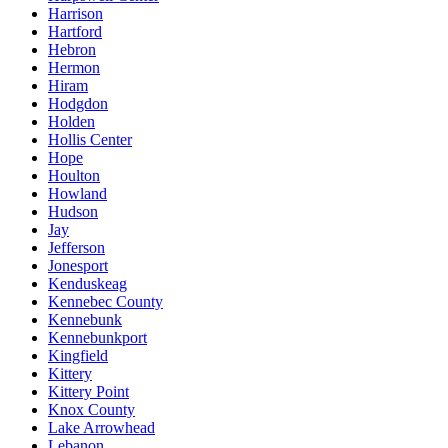
Harrison
Hartford
Hebron
Hermon
Hiram
Hodgdon
Holden
Hollis Center
Hope
Houlton
Howland
Hudson
Jay
Jefferson
Jonesport
Kenduskeag
Kennebec County
Kennebunk
Kennebunkport
Kingfield
Kittery
Kittery Point
Knox County
Lake Arrowhead
Lebanon