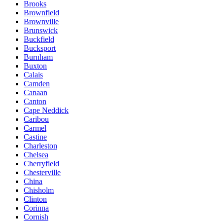
Brooks
Brownfield
Brownville
Brunswick
Buckfield
Bucksport
Burnham
Buxton
Calais
Camden
Canaan
Canton
Cape Neddick
Caribou
Carmel
Castine
Charleston
Chelsea
Cherryfield
Chesterville
China
Chisholm
Clinton
Corinna
Cornish