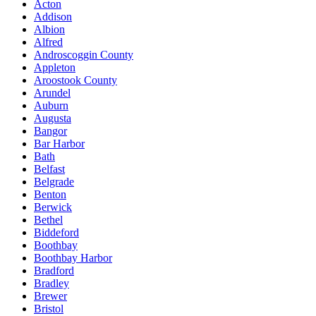
Acton
Addison
Albion
Alfred
Androscoggin County
Appleton
Aroostook County
Arundel
Auburn
Augusta
Bangor
Bar Harbor
Bath
Belfast
Belgrade
Benton
Berwick
Bethel
Biddeford
Boothbay
Boothbay Harbor
Bradford
Bradley
Brewer
Bristol