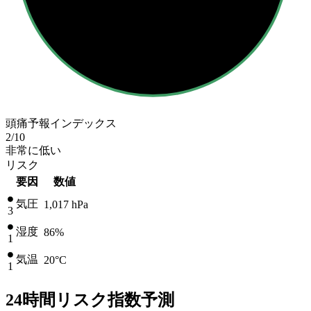
頭痛予報インデックス
2
/10
非常に低い
リスク
要因
数値
気圧
1,017
hPa
3
湿度
86%
1
気温
20
°C
1
24時間リスク指数予測