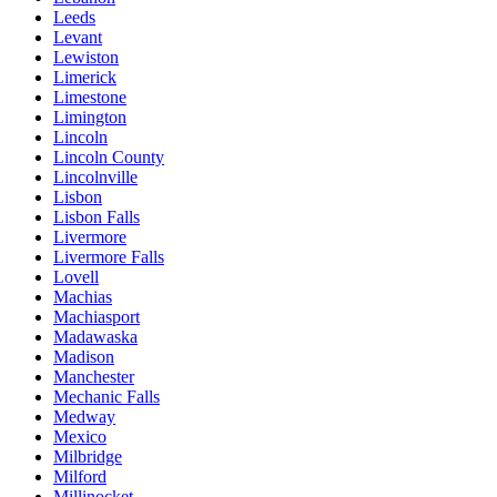
Leeds
Levant
Lewiston
Limerick
Limestone
Limington
Lincoln
Lincoln County
Lincolnville
Lisbon
Lisbon Falls
Livermore
Livermore Falls
Lovell
Machias
Machiasport
Madawaska
Madison
Manchester
Mechanic Falls
Medway
Mexico
Milbridge
Milford
Millinocket