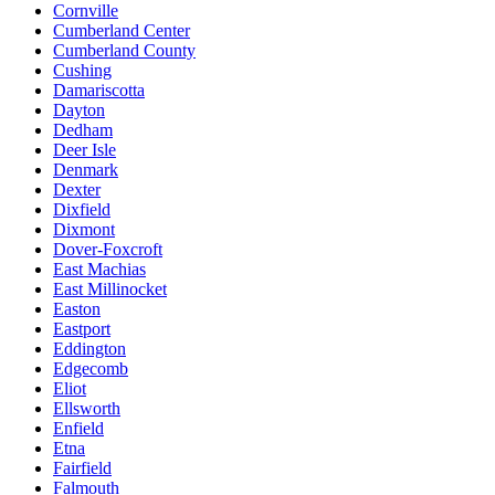
Cornville
Cumberland Center
Cumberland County
Cushing
Damariscotta
Dayton
Dedham
Deer Isle
Denmark
Dexter
Dixfield
Dixmont
Dover-Foxcroft
East Machias
East Millinocket
Easton
Eastport
Eddington
Edgecomb
Eliot
Ellsworth
Enfield
Etna
Fairfield
Falmouth