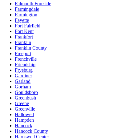
Falmouth Foreside
Farmingdale
Farmington
Fayette
Fort Fairfield
Fort Kent
Frankfort
Franklin
Franklin County
Freeport
Frenchville
Friendship
Fryeburg
Gardiner
Garland
Gorham
Gouldsboro
Greenbush
Greene
Greenville
Hallowell
Hampden
Hancock
Hancock County
Harpswell Center