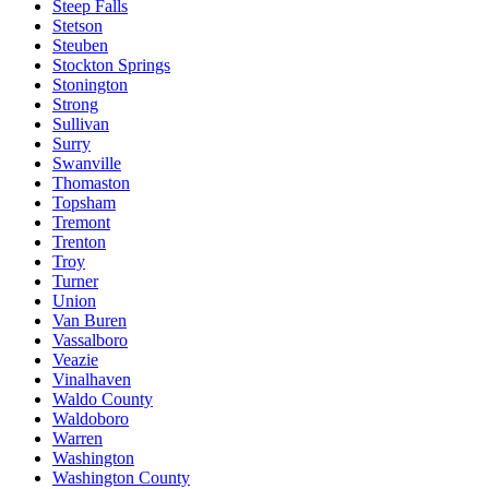
Steep Falls
Stetson
Steuben
Stockton Springs
Stonington
Strong
Sullivan
Surry
Swanville
Thomaston
Topsham
Tremont
Trenton
Troy
Turner
Union
Van Buren
Vassalboro
Veazie
Vinalhaven
Waldo County
Waldoboro
Warren
Washington
Washington County