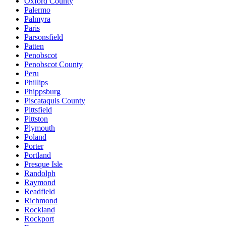
Oxford County
Palermo
Palmyra
Paris
Parsonsfield
Patten
Penobscot
Penobscot County
Peru
Phillips
Phippsburg
Piscataquis County
Pittsfield
Pittston
Plymouth
Poland
Porter
Portland
Presque Isle
Randolph
Raymond
Readfield
Richmond
Rockland
Rockport