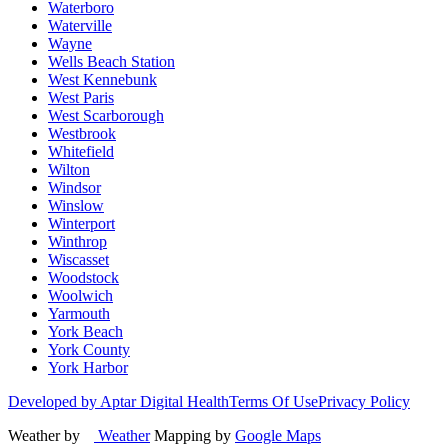
Waterboro
Waterville
Wayne
Wells Beach Station
West Kennebunk
West Paris
West Scarborough
Westbrook
Whitefield
Wilton
Windsor
Winslow
Winterport
Winthrop
Wiscasset
Woodstock
Woolwich
Yarmouth
York Beach
York County
York Harbor
Developed by Aptar Digital Health
Terms Of Use
Privacy Policy
Weather by
Weather
Mapping by
Google Maps