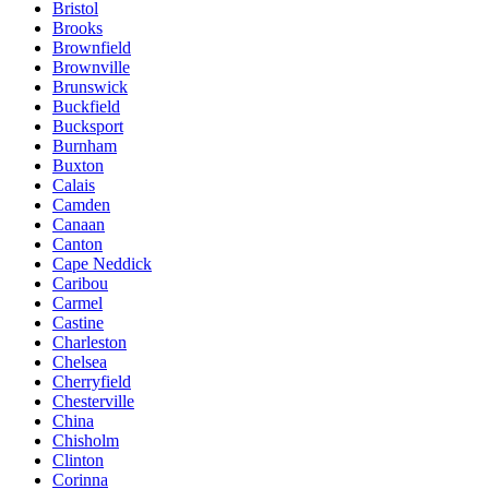
Bristol
Brooks
Brownfield
Brownville
Brunswick
Buckfield
Bucksport
Burnham
Buxton
Calais
Camden
Canaan
Canton
Cape Neddick
Caribou
Carmel
Castine
Charleston
Chelsea
Cherryfield
Chesterville
China
Chisholm
Clinton
Corinna