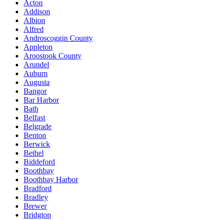
Acton
Addison
Albion
Alfred
Androscoggin County
Appleton
Aroostook County
Arundel
Auburn
Augusta
Bangor
Bar Harbor
Bath
Belfast
Belgrade
Benton
Berwick
Bethel
Biddeford
Boothbay
Boothbay Harbor
Bradford
Bradley
Brewer
Bridgton