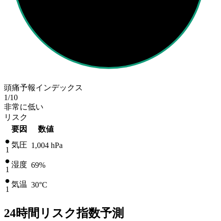
頭痛予報インデックス
1
/10
非常に低い
リスク
要因
数値
気圧
1,004
hPa
1
湿度
69%
1
気温
30
°C
1
24時間リスク指数予測