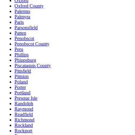
Oxford
Oxford County
Palermo
Palmyra
Paris
Parsonsfield
Patten
Penobscot
Penobscot County
Peru
Phillips
Phippsburg
Piscataquis County
Pittsfield
Pittston
Poland
Porter
Portland
Presque Isle
Randolph
Raymond
Readfield
Richmond
Rockland
Rockport