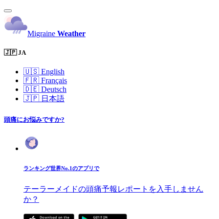
Migraine
Weather
🇯🇵 JA
🇺🇸
English
🇫🇷
Français
🇩🇪
Deutsch
🇯🇵
日本語
頭痛にお悩みですか?
ランキング世界No.1のアプリで
テーラーメイドの頭痛予報レポートを入手しません
か？