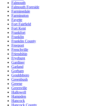
Falmouth
Falmouth Foreside
Farmingdale
Farmington
Fayette
Fort Fairfield
Fort Kent
Frankfort
Franklin
Franklin County
Freeport
Frenchville
Friendship
Fryeburg
Gardiner
Garland
Gorham
Gouldsboro
Greenbush
Greene
Greenville
Hallowell
Hampden
Hancock
Hancock County