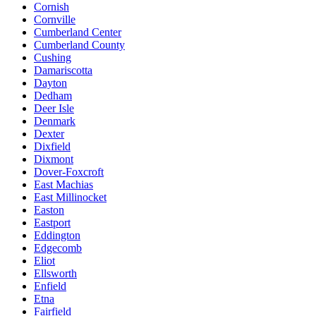
Cornish
Cornville
Cumberland Center
Cumberland County
Cushing
Damariscotta
Dayton
Dedham
Deer Isle
Denmark
Dexter
Dixfield
Dixmont
Dover-Foxcroft
East Machias
East Millinocket
Easton
Eastport
Eddington
Edgecomb
Eliot
Ellsworth
Enfield
Etna
Fairfield