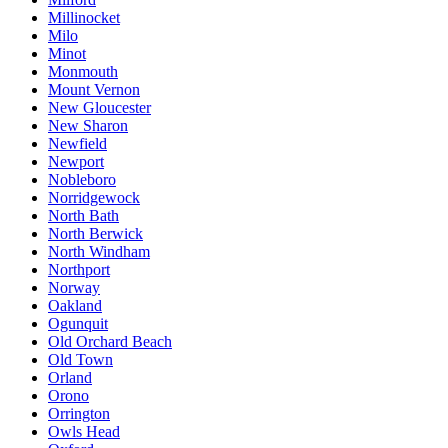
Millinocket
Milo
Minot
Monmouth
Mount Vernon
New Gloucester
New Sharon
Newfield
Newport
Nobleboro
Norridgewock
North Bath
North Berwick
North Windham
Northport
Norway
Oakland
Ogunquit
Old Orchard Beach
Old Town
Orland
Orono
Orrington
Owls Head