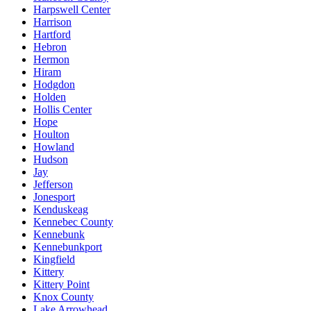
Harpswell Center
Harrison
Hartford
Hebron
Hermon
Hiram
Hodgdon
Holden
Hollis Center
Hope
Houlton
Howland
Hudson
Jay
Jefferson
Jonesport
Kenduskeag
Kennebec County
Kennebunk
Kennebunkport
Kingfield
Kittery
Kittery Point
Knox County
Lake Arrowhead