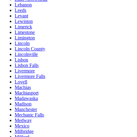
Lebanon
Leeds
Levant
Lewiston
Limerick
Limestone
Limington
Lincoln
Lincoln County
Lincolnville
Lisbon
Lisbon Falls
Livermore
Livermore Falls
Lovell
Machias
Machiasport
Madawaska
Madison
Manchester
Mechanic Falls
Medway
Mexico
Milbridge
Milford