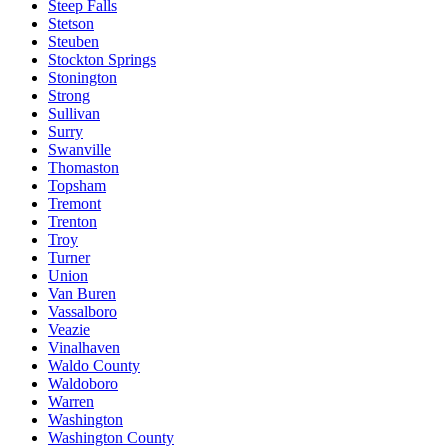
Steep Falls
Stetson
Steuben
Stockton Springs
Stonington
Strong
Sullivan
Surry
Swanville
Thomaston
Topsham
Tremont
Trenton
Troy
Turner
Union
Van Buren
Vassalboro
Veazie
Vinalhaven
Waldo County
Waldoboro
Warren
Washington
Washington County