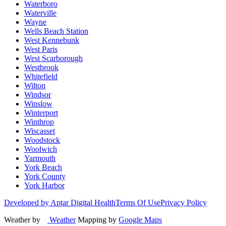
Waterboro
Waterville
Wayne
Wells Beach Station
West Kennebunk
West Paris
West Scarborough
Westbrook
Whitefield
Wilton
Windsor
Winslow
Winterport
Winthrop
Wiscasset
Woodstock
Woolwich
Yarmouth
York Beach
York County
York Harbor
Developed by Aptar Digital Health
Terms Of Use
Privacy Policy
Weather by
Weather
Mapping by
Google Maps