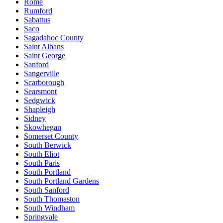
Rome
Rumford
Sabattus
Saco
Sagadahoc County
Saint Albans
Saint George
Sanford
Sangerville
Scarborough
Searsmont
Sedgwick
Shapleigh
Sidney
Skowhegan
Somerset County
South Berwick
South Eliot
South Paris
South Portland
South Portland Gardens
South Sanford
South Thomaston
South Windham
Springvale