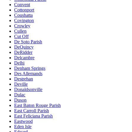
Convent
Cottonport
Coushatta
Covington
Crowley
Cullen
Cut Off
De Soto Parish
DeQuincy
DeRidder
Delcambre
Delhi
Denham Springs
Des Allemands
Destrehan
Deville
Donaldsonville
Dulac
Duson
East Baton Rouge Parish
East Carroll Parish
East Feliciana Parish
Eastwood
Eden Isle
Edgard