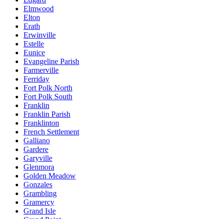
Elmwood
Elton
Erath
Erwinville
Estelle
Eunice
Evangeline Parish
Farmerville
Ferriday
Fort Polk North
Fort Polk South
Franklin
Franklin Parish
Franklinton
French Settlement
Galliano
Gardere
Garyville
Glenmora
Golden Meadow
Gonzales
Grambling
Gramercy
Grand Isle