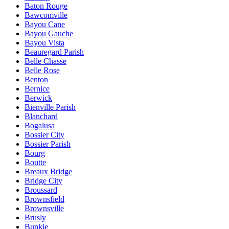
Baton Rouge
Bawcomville
Bayou Cane
Bayou Gauche
Bayou Vista
Beauregard Parish
Belle Chasse
Belle Rose
Benton
Bernice
Berwick
Bienville Parish
Blanchard
Bogalusa
Bossier City
Bossier Parish
Bourg
Boutte
Breaux Bridge
Bridge City
Broussard
Brownsfield
Brownsville
Brusly
Bunkie