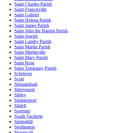
Saint Charles Parish
Saint Francisville
Saint Gabriel
Saint Helena Parish
Saint James Parish
Saint John the Baptist Parish
Saint Joseph
Saint Landry Parish
Saint Martin Parish
Saint Martinville
Saint Mary Parish
Saint Rose
Saint Tammany Parish
Schriever
Scott
Shenandoah
Shreveport
Sibley
Simmesport
Slidell
Sorrento
South Vacherie
Springhill
Sterlington
Stonewall