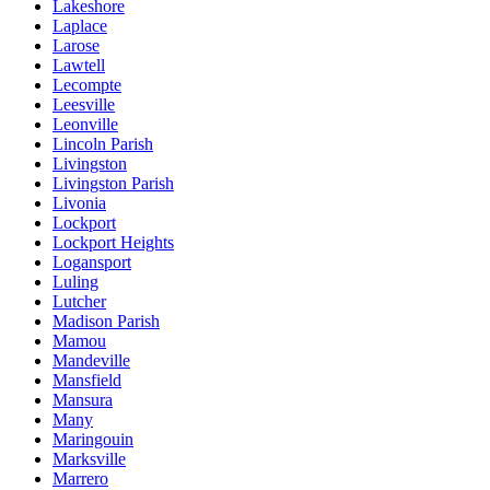
Lakeshore
Laplace
Larose
Lawtell
Lecompte
Leesville
Leonville
Lincoln Parish
Livingston
Livingston Parish
Livonia
Lockport
Lockport Heights
Logansport
Luling
Lutcher
Madison Parish
Mamou
Mandeville
Mansfield
Mansura
Many
Maringouin
Marksville
Marrero