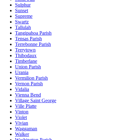
Sulphur
Sunset
Supreme
Swartz
Tallulah
Tangipahoa Parish
Tensas Parish
Terrebonne Parish
Terrytown
Thibodaux
Timberlane
Union Parish
Urania
Vermilion Parish
Vernon Parish
Vidalia
Vienna Bend
Village Saint George
Ville Platte
Vinton
Violet
Vivian
Waggaman
Walker
Washington Parish