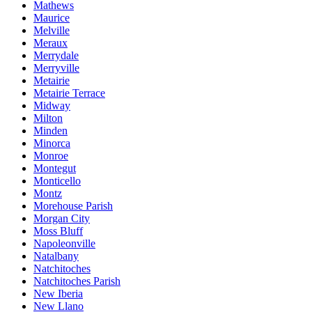
Mathews
Maurice
Melville
Meraux
Merrydale
Merryville
Metairie
Metairie Terrace
Midway
Milton
Minden
Minorca
Monroe
Montegut
Monticello
Montz
Morehouse Parish
Morgan City
Moss Bluff
Napoleonville
Natalbany
Natchitoches
Natchitoches Parish
New Iberia
New Llano