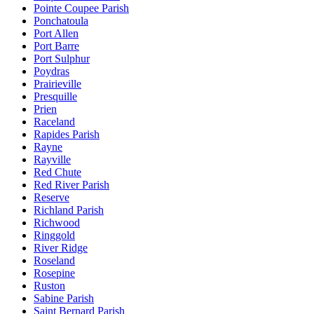
Pointe Coupee Parish
Ponchatoula
Port Allen
Port Barre
Port Sulphur
Poydras
Prairieville
Presquille
Prien
Raceland
Rapides Parish
Rayne
Rayville
Red Chute
Red River Parish
Reserve
Richland Parish
Richwood
Ringgold
River Ridge
Roseland
Rosepine
Ruston
Sabine Parish
Saint Bernard Parish