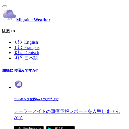
Migraine
Weather
🇯🇵 JA
🇺🇸
English
🇫🇷
Français
🇩🇪
Deutsch
🇯🇵
日本語
頭痛にお悩みですか?
ランキング世界No.1のアプリで
テーラーメイドの頭痛予報レポートを入手しません
か？