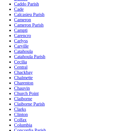
Caddo Parish
Cade
Calcasieu Parish
Cameron
Cameron Parish
Campti
Carencro
Carlyss
Carville
Catahoula
Catahoula Parish
Cecilia
Central
Chackbay
Chalmette
Charenton
Chauvin
Church Point
Claiborne
Claiborne Parish
Clarks
Clinton
Colfax
Columbia
Concordia Parish