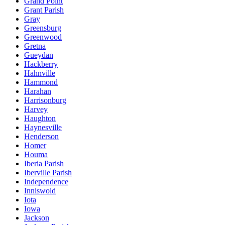
Grand Point
Grant Parish
Gray
Greensburg
Greenwood
Gretna
Gueydan
Hackberry
Hahnville
Hammond
Harahan
Harrisonburg
Harvey
Haughton
Haynesville
Henderson
Homer
Houma
Iberia Parish
Iberville Parish
Independence
Inniswold
Iota
Iowa
Jackson