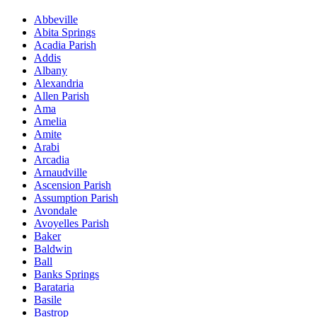
Abbeville
Abita Springs
Acadia Parish
Addis
Albany
Alexandria
Allen Parish
Ama
Amelia
Amite
Arabi
Arcadia
Arnaudville
Ascension Parish
Assumption Parish
Avondale
Avoyelles Parish
Baker
Baldwin
Ball
Banks Springs
Barataria
Basile
Bastrop