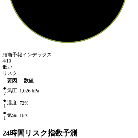
頭痛予報インデックス
4
/10
低い
リスク
要因
数値
気圧
1,026
hPa
7
湿度
72%
1
気温
16
°C
1
24時間リスク指数予測