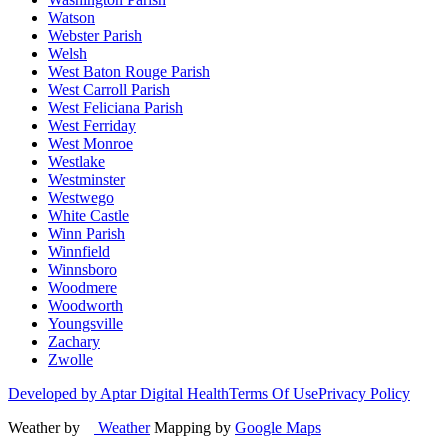
Watson
Webster Parish
Welsh
West Baton Rouge Parish
West Carroll Parish
West Feliciana Parish
West Ferriday
West Monroe
Westlake
Westminster
Westwego
White Castle
Winn Parish
Winnfield
Winnsboro
Woodmere
Woodworth
Youngsville
Zachary
Zwolle
Developed by Aptar Digital Health
Terms Of Use
Privacy Policy
Weather by
Weather
Mapping by
Google Maps