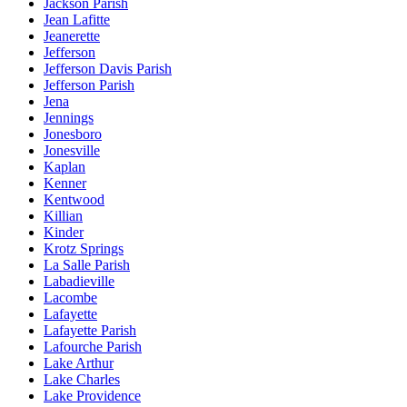
Jackson Parish
Jean Lafitte
Jeanerette
Jefferson
Jefferson Davis Parish
Jefferson Parish
Jena
Jennings
Jonesboro
Jonesville
Kaplan
Kenner
Kentwood
Killian
Kinder
Krotz Springs
La Salle Parish
Labadieville
Lacombe
Lafayette
Lafayette Parish
Lafourche Parish
Lake Arthur
Lake Charles
Lake Providence