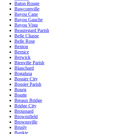
Baton Rouge
Bawcomville
Bayou Cane
Bayou Gauche
Bayou Vista
Beauregard Parish
Belle Chasse
Belle Rose
Benton
Bernice
Berwick
Bienville Parish
Blanchard
Bogalusa
Bossier City
Bossier Parish
Bourg
Boutte
Breaux Bridge
Bridge City
Broussard
Brownsfield
Brownsville
Brusly
Bunkie