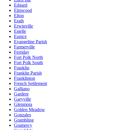
Edgard
Elmwood
Elton
Erath
Erwinville
Estelle
Eunice
Evangeline Parish
Farmerville
Ferriday
Fort Polk North
Fort Polk South
Franklin
Franklin Parish
Franklinton
French Settlement
Galliano
Gardere
Garyville
Glenmora
Golden Meadow
Gonzales
Grambling
Gramercy