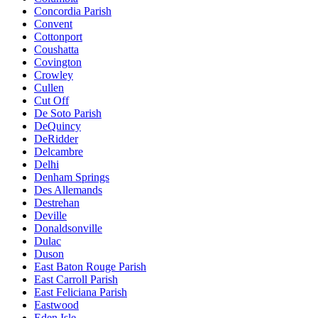
Concordia Parish
Convent
Cottonport
Coushatta
Covington
Crowley
Cullen
Cut Off
De Soto Parish
DeQuincy
DeRidder
Delcambre
Delhi
Denham Springs
Des Allemands
Destrehan
Deville
Donaldsonville
Dulac
Duson
East Baton Rouge Parish
East Carroll Parish
East Feliciana Parish
Eastwood
Eden Isle