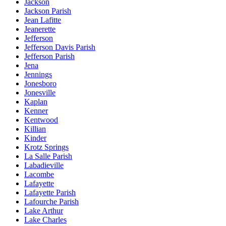
Jackson
Jackson Parish
Jean Lafitte
Jeanerette
Jefferson
Jefferson Davis Parish
Jefferson Parish
Jena
Jennings
Jonesboro
Jonesville
Kaplan
Kenner
Kentwood
Killian
Kinder
Krotz Springs
La Salle Parish
Labadieville
Lacombe
Lafayette
Lafayette Parish
Lafourche Parish
Lake Arthur
Lake Charles