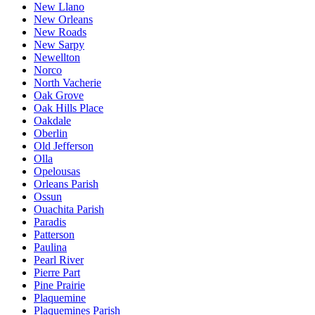
New Llano
New Orleans
New Roads
New Sarpy
Newellton
Norco
North Vacherie
Oak Grove
Oak Hills Place
Oakdale
Oberlin
Old Jefferson
Olla
Opelousas
Orleans Parish
Ossun
Ouachita Parish
Paradis
Patterson
Paulina
Pearl River
Pierre Part
Pine Prairie
Plaquemine
Plaquemines Parish