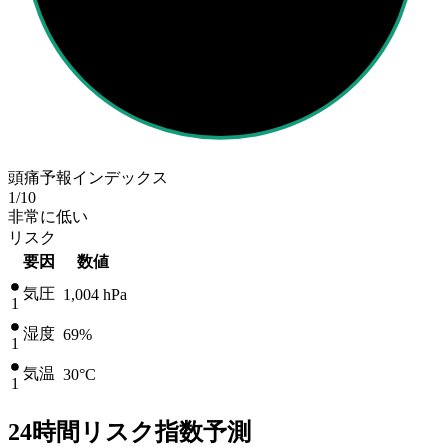
頭痛予報インデックス
1
/10
非常に低い
リスク
要因
数値
気圧
1,004
hPa
1
湿度
69%
1
気温
30
°C
1
24時間リスク指数予測