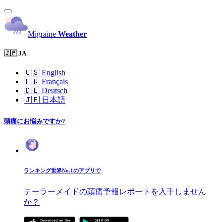
Migraine
Weather
🇯🇵 JA
🇺🇸
English
🇫🇷
Français
🇩🇪
Deutsch
🇯🇵
日本語
頭痛にお悩みですか?
ランキング世界No.1のアプリで
テーラーメイドの頭痛予報レポートを入手しません
か？