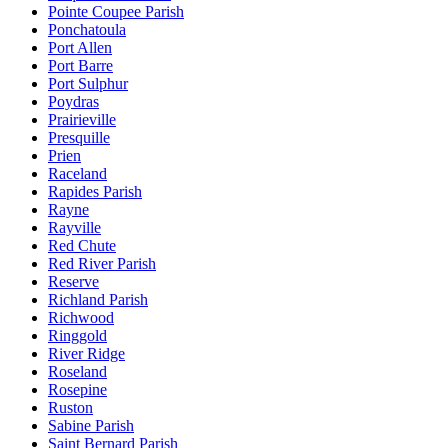
Pointe Coupee Parish
Ponchatoula
Port Allen
Port Barre
Port Sulphur
Poydras
Prairieville
Presquille
Prien
Raceland
Rapides Parish
Rayne
Rayville
Red Chute
Red River Parish
Reserve
Richland Parish
Richwood
Ringgold
River Ridge
Roseland
Rosepine
Ruston
Sabine Parish
Saint Bernard Parish