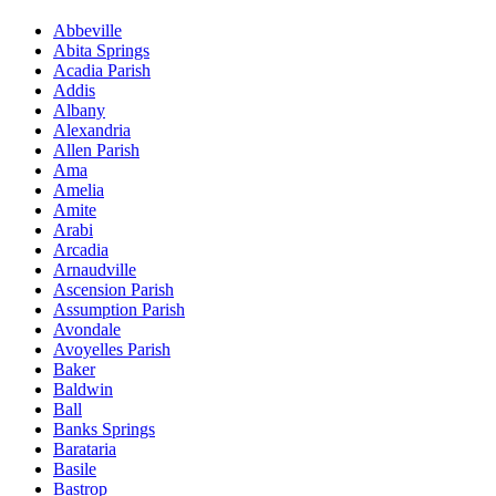
Abbeville
Abita Springs
Acadia Parish
Addis
Albany
Alexandria
Allen Parish
Ama
Amelia
Amite
Arabi
Arcadia
Arnaudville
Ascension Parish
Assumption Parish
Avondale
Avoyelles Parish
Baker
Baldwin
Ball
Banks Springs
Barataria
Basile
Bastrop