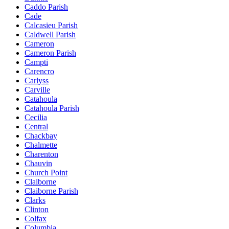
Caddo Parish
Cade
Calcasieu Parish
Caldwell Parish
Cameron
Cameron Parish
Campti
Carencro
Carlyss
Carville
Catahoula
Catahoula Parish
Cecilia
Central
Chackbay
Chalmette
Charenton
Chauvin
Church Point
Claiborne
Claiborne Parish
Clarks
Clinton
Colfax
Columbia