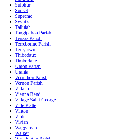
Sulphur
Sunset
Supreme
Swartz
Tallulah
Tangipahoa Parish
Tensas Parish
Terrebonne Parish
Terrytown
Thibodaux
Timberlane
Union Parish
Urania
Vermilion Parish
Vernon Parish
Vidalia
Vienna Bend
Village Saint George
Ville Platte
Vinton
Violet
Vivian
Waggaman
Walker
Washington Parish