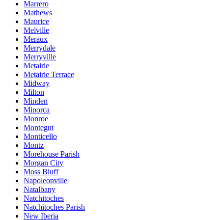
Marrero
Mathews
Maurice
Melville
Meraux
Merrydale
Merryville
Metairie
Metairie Terrace
Midway
Milton
Minden
Minorca
Monroe
Montegut
Monticello
Montz
Morehouse Parish
Morgan City
Moss Bluff
Napoleonville
Natalbany
Natchitoches
Natchitoches Parish
New Iberia