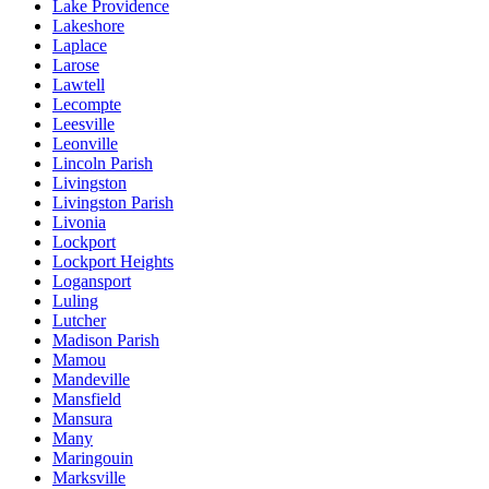
Lake Providence
Lakeshore
Laplace
Larose
Lawtell
Lecompte
Leesville
Leonville
Lincoln Parish
Livingston
Livingston Parish
Livonia
Lockport
Lockport Heights
Logansport
Luling
Lutcher
Madison Parish
Mamou
Mandeville
Mansfield
Mansura
Many
Maringouin
Marksville