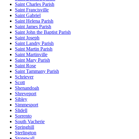
Saint Charles Parish
Saint Francisville
Saint Gabriel
Saint Helena Parish
Saint James Parish
Saint John the Baptist Parish
Saint Joseph
Saint Landry Parish
Saint Martin Parish
Saint Martinville
Saint Mary Parish
Saint Rose
Saint Tammany Parish
Schriever
Scott
Shenandoah
Shreveport
Sibley
Simmesport
Slidell
Sorrento
South Vacherie
Springhill
Sterlington
Stonewall