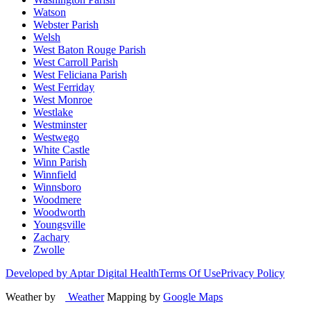
Watson
Webster Parish
Welsh
West Baton Rouge Parish
West Carroll Parish
West Feliciana Parish
West Ferriday
West Monroe
Westlake
Westminster
Westwego
White Castle
Winn Parish
Winnfield
Winnsboro
Woodmere
Woodworth
Youngsville
Zachary
Zwolle
Developed by Aptar Digital Health
Terms Of Use
Privacy Policy
Weather by
Weather
Mapping by
Google Maps