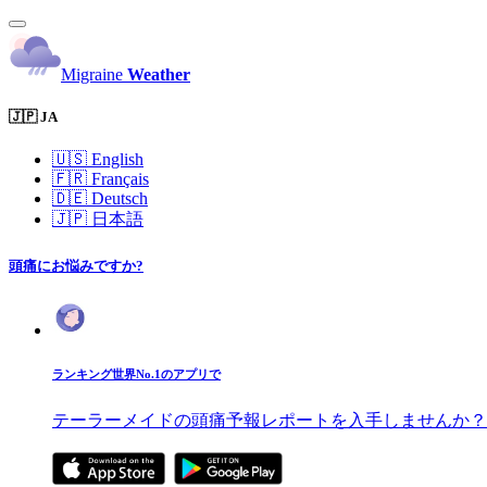
Migraine
Weather
🇯🇵 JA
🇺🇸
English
🇫🇷
Français
🇩🇪
Deutsch
🇯🇵
日本語
頭痛にお悩みですか?
ランキング世界No.1のアプリで
テーラーメイドの頭痛予報レポートを入手しませんか？