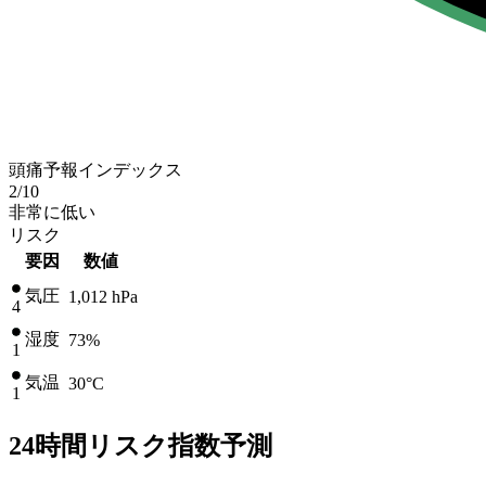
頭痛予報インデックス
2
/10
非常に低い
リスク
要因
数値
気圧
1,012
hPa
4
湿度
73%
1
気温
30
°C
1
24時間リスク指数予測