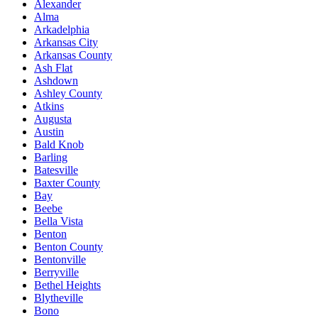
Alexander
Alma
Arkadelphia
Arkansas City
Arkansas County
Ash Flat
Ashdown
Ashley County
Atkins
Augusta
Austin
Bald Knob
Barling
Batesville
Baxter County
Bay
Beebe
Bella Vista
Benton
Benton County
Bentonville
Berryville
Bethel Heights
Blytheville
Bono