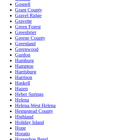
Gosnell
Grant County
Gravel Ridge
Gravette
Green Forest
Greenbrier
Greene County
Greenland
Greenwood
Gurdon
Hamburg
Hampton
Harrisburg
Harrison
Haskell
Hazen
Heber Springs
Helena
Helena-West Helena
Hempstead County
Highland
Holiday Island
Hope
Horatio
Horseshoe Bend