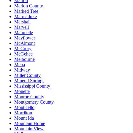
Marion
Marion County
Marked Tree
Marmaduke
Marshall
Marvell
Maumelle
Mayflower
McAlmont
McCrory
McGehee
Melbourne
Mena
Midway
Miller County
Mineral Springs
Mississippi County
Monette
Monroe County
Montgomery County
Monticello
Morrilton
Mount Ida
Mountain Home
Mountain View