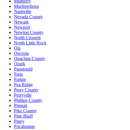
Mulberry
Murfreesboro
Nashville
Nevada County
Newark
Newport
Newton County
North Crossett
North Little Rock
Ola
Osceola
Ouachita County
Ozark
Paragould
Paris
Parkin
Pea Ridge
Perry County
Perryville
Phillips County
Piggott
Pike County
Pine Bluff
Piney
Pocahontas