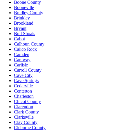
Boone County
Booneville
Bradley County
Brinkley
Brookland
Bryant
Bull Shoals
Cabot
Calhoun County
Calico Rock
Camden
Caraway
Carlisle
Carroll County
Cave City
Cave Springs
Cedarville
Centerton
Charleston
Chicot County
Clarendon
Clark County
Clarksville
Clay County
Cleburne County