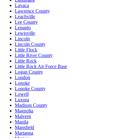
Lavaca
Lawrence County
Leachville
Lee County
Lepanto
Lewisville
Lincoln
Lincoln County
Little Flock
Little River County
Little Rock
Little Rock Air Force Base
Logan County
London
Lonoke
Lonoke County
Lowell
Luxora
Madison County
Magnolia
Malvern
Manila
Mansfield
Marianna