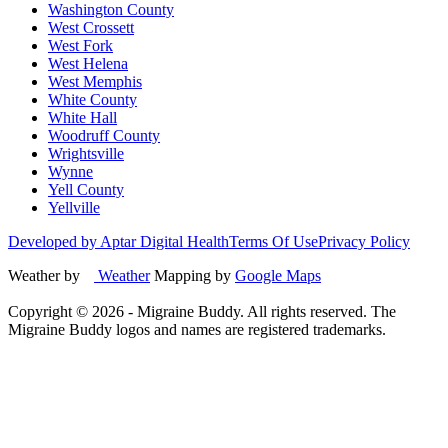
Washington County
West Crossett
West Fork
West Helena
West Memphis
White County
White Hall
Woodruff County
Wrightsville
Wynne
Yell County
Yellville
Developed by Aptar Digital Health
Terms Of Use
Privacy Policy
Weather by
Weather
Mapping by
Google Maps
Copyright ©
2026
- Migraine Buddy. All rights reserved. The
Migraine Buddy logos and names are registered trademarks.