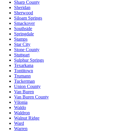
Sharp County
Sheridan
Sherwood
Siloam Springs
Smackover
Southside
Springdale
Stamps
Star City
Stone County
Stuttgart
Sulphur Springs
Texarkana
Tontitown
Trumann
Tuckerman
Union County
Van Buren
Van Buren County
Vilonia
Waldo
Waldron
Walnut Ridge
Ward
Warren