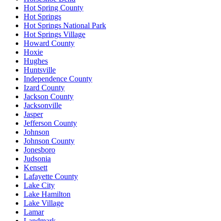
Hot Spring County
Hot Springs
Hot Springs National Park
Hot Springs Village
Howard County
Hoxie
Hughes
Huntsville
Independence County
Izard County
Jackson County
Jacksonville
Jasper
Jefferson County
Johnson
Johnson County
Jonesboro
Judsonia
Kensett
Lafayette County
Lake City
Lake Hamilton
Lake Village
Lamar
Landmark