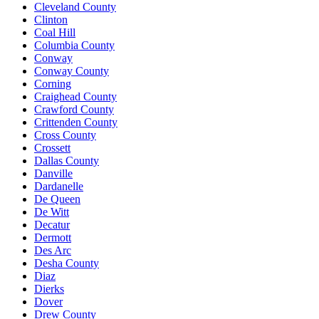
Cleveland County
Clinton
Coal Hill
Columbia County
Conway
Conway County
Corning
Craighead County
Crawford County
Crittenden County
Cross County
Crossett
Dallas County
Danville
Dardanelle
De Queen
De Witt
Decatur
Dermott
Des Arc
Desha County
Diaz
Dierks
Dover
Drew County