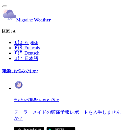
Migraine
Weather
🇯🇵 JA
🇺🇸
English
🇫🇷
Français
🇩🇪
Deutsch
🇯🇵
日本語
頭痛にお悩みですか?
ランキング世界No.1のアプリで
テーラーメイドの頭痛予報レポートを入手しません
か？