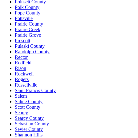
Poinsett County
Polk County
Pope County
Pottsville
Prairie County
Prairie Creek
Prairie Grove
Prescott
Pulaski County
Randolph County
Rector
Redfield
Rison
Rockwell
Rogers
Russellville
Saint Francis County
Salem
Saline County
Scott County
Searcy
Searcy County
Sebastian County
Sevier County
Shannon Hills