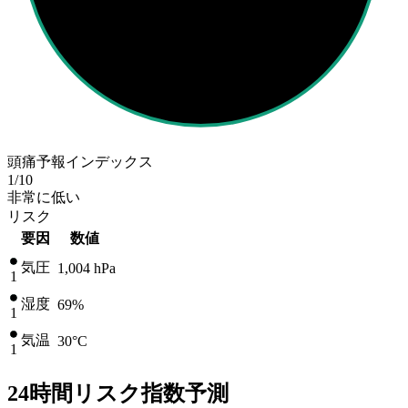
頭痛予報インデックス
1
/10
非常に低い
リスク
要因
数値
気圧
1,004
hPa
1
湿度
69%
1
気温
30
°C
1
24時間リスク指数予測