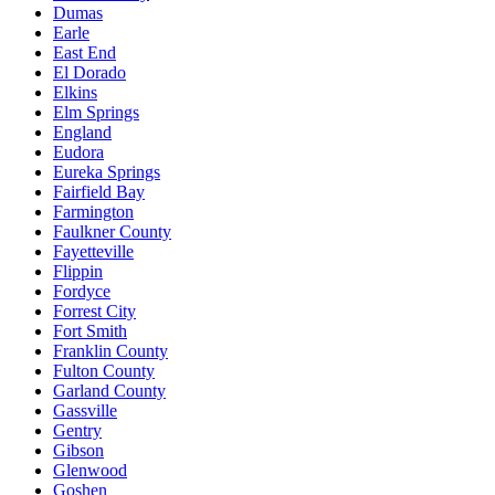
Dumas
Earle
East End
El Dorado
Elkins
Elm Springs
England
Eudora
Eureka Springs
Fairfield Bay
Farmington
Faulkner County
Fayetteville
Flippin
Fordyce
Forrest City
Fort Smith
Franklin County
Fulton County
Garland County
Gassville
Gentry
Gibson
Glenwood
Goshen