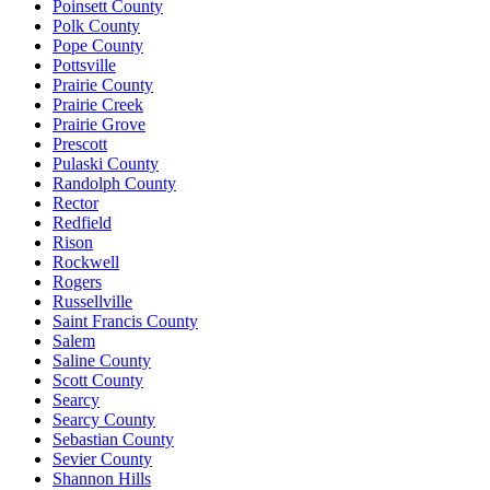
Poinsett County
Polk County
Pope County
Pottsville
Prairie County
Prairie Creek
Prairie Grove
Prescott
Pulaski County
Randolph County
Rector
Redfield
Rison
Rockwell
Rogers
Russellville
Saint Francis County
Salem
Saline County
Scott County
Searcy
Searcy County
Sebastian County
Sevier County
Shannon Hills