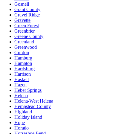
Gosnell
Grant County
Gravel Ridge
Gravette
Green Forest
Greenbrier
Greene County
Greenland
Greenwood
Gurdon
Hamburg
Hampton
Harrisburg
Harrison
Haskell
Hazen
Heber Springs
Helena
Helena-West Helena
Hempstead County
Highland
Holiday Island
Hope
Horatio
Horseshoe Bend