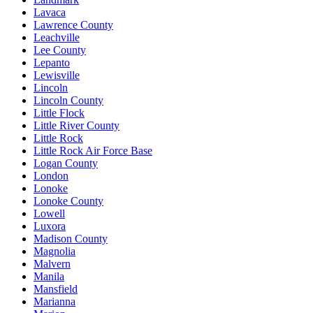
Lavaca
Lawrence County
Leachville
Lee County
Lepanto
Lewisville
Lincoln
Lincoln County
Little Flock
Little River County
Little Rock
Little Rock Air Force Base
Logan County
London
Lonoke
Lonoke County
Lowell
Luxora
Madison County
Magnolia
Malvern
Manila
Mansfield
Marianna