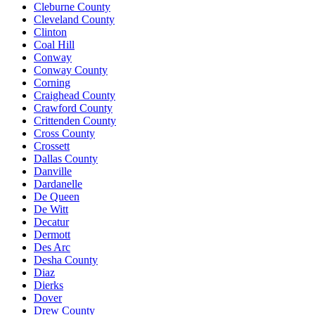
Cleburne County
Cleveland County
Clinton
Coal Hill
Conway
Conway County
Corning
Craighead County
Crawford County
Crittenden County
Cross County
Crossett
Dallas County
Danville
Dardanelle
De Queen
De Witt
Decatur
Dermott
Des Arc
Desha County
Diaz
Dierks
Dover
Drew County