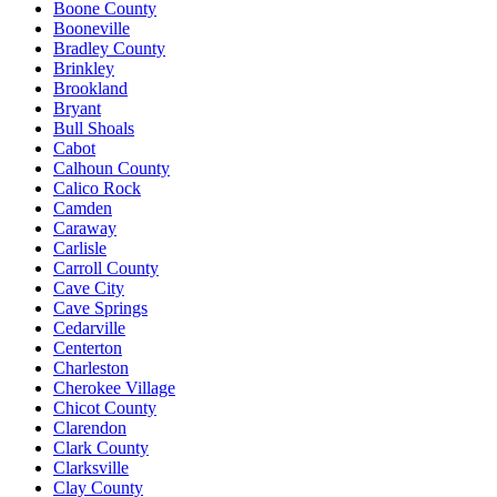
Boone County
Booneville
Bradley County
Brinkley
Brookland
Bryant
Bull Shoals
Cabot
Calhoun County
Calico Rock
Camden
Caraway
Carlisle
Carroll County
Cave City
Cave Springs
Cedarville
Centerton
Charleston
Cherokee Village
Chicot County
Clarendon
Clark County
Clarksville
Clay County