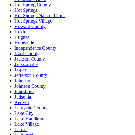
Hot Spring County
Hot Springs
Hot Springs National Park
Hot Springs Village
Howard County
Hoxie
Hughes
Huntsville
Independence County
Izard County
Jackson County
Jacksonville
Jasper
Jefferson County
Johnson
Johnson County
Jonesboro
Judsonia
Kensett
Lafayette County
Lake City
Lake Hamilton
Lake Village
Lamar
Landmark