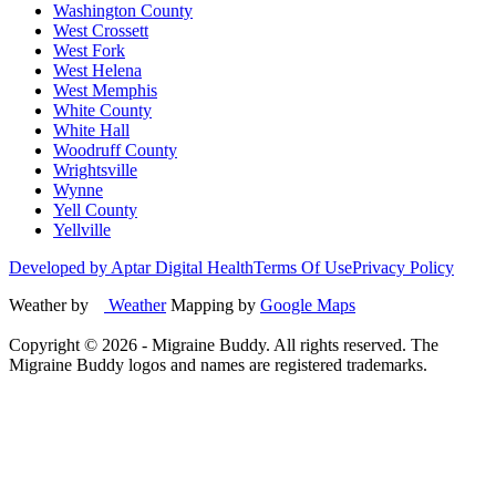
Washington County
West Crossett
West Fork
West Helena
West Memphis
White County
White Hall
Woodruff County
Wrightsville
Wynne
Yell County
Yellville
Developed by Aptar Digital Health
Terms Of Use
Privacy Policy
Weather by
Weather
Mapping by
Google Maps
Copyright ©
2026
- Migraine Buddy. All rights reserved. The
Migraine Buddy logos and names are registered trademarks.