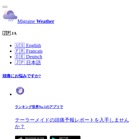
Migraine
Weather
🇯🇵 JA
🇺🇸
English
🇫🇷
Français
🇩🇪
Deutsch
🇯🇵
日本語
頭痛にお悩みですか?
ランキング世界No.1のアプリで
テーラーメイドの頭痛予報レポートを入手しません
か？