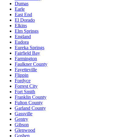
Dumas
Earle
East End
El Dorado
Elkins
Elm Springs
England
Eudora
Eureka Springs
Fairfield Bay
Farmington
Faulkner County
Fayetteville
Flippin
Fordyce
Forrest City
Fort Smith
Franklin County
Fulton County
Garland County
Gassville
Gentry
Gibson
Glenwood
Goshen