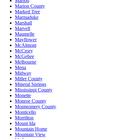
Marion
Marion County
Marked Tree
Marmaduke
Marshall
Marvell
Maumelle
Mayflower
McAlmont
McCrory
McGehee
Melbourne
Mena
Midway
Miller County
Mineral Springs
Mississippi County
Monette
Monroe County
Montgomery County
Monticello
Morrilton
Mount Ida
Mountain Home
Mountain View