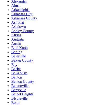
Alexander
Alma
Arkadelphia
Arkansas City
Arkansas County
Ash Flat
Ashdown
Ashley County
Atkins
Augusta
Austin
Bald Knob
Barling
Batesville
Baxter County
Bay
Beebe
Bella Vista
Benton
Benton County
Bentonville
Berryville
Bethel Heights
Blytheville
Bono