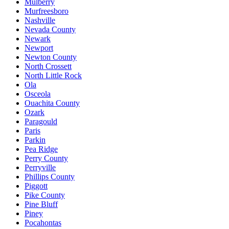
Mulberry
Murfreesboro
Nashville
Nevada County
Newark
Newport
Newton County
North Crossett
North Little Rock
Ola
Osceola
Ouachita County
Ozark
Paragould
Paris
Parkin
Pea Ridge
Perry County
Perryville
Phillips County
Piggott
Pike County
Pine Bluff
Piney
Pocahontas