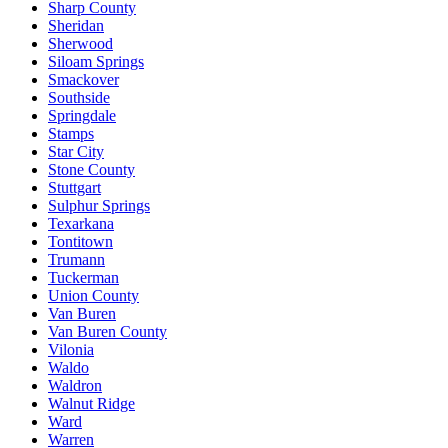
Sharp County
Sheridan
Sherwood
Siloam Springs
Smackover
Southside
Springdale
Stamps
Star City
Stone County
Stuttgart
Sulphur Springs
Texarkana
Tontitown
Trumann
Tuckerman
Union County
Van Buren
Van Buren County
Vilonia
Waldo
Waldron
Walnut Ridge
Ward
Warren