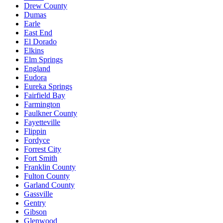
Drew County
Dumas
Earle
East End
El Dorado
Elkins
Elm Springs
England
Eudora
Eureka Springs
Fairfield Bay
Farmington
Faulkner County
Fayetteville
Flippin
Fordyce
Forrest City
Fort Smith
Franklin County
Fulton County
Garland County
Gassville
Gentry
Gibson
Glenwood