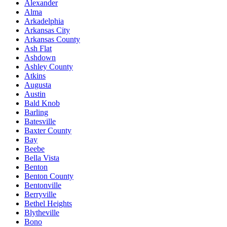
Alexander
Alma
Arkadelphia
Arkansas City
Arkansas County
Ash Flat
Ashdown
Ashley County
Atkins
Augusta
Austin
Bald Knob
Barling
Batesville
Baxter County
Bay
Beebe
Bella Vista
Benton
Benton County
Bentonville
Berryville
Bethel Heights
Blytheville
Bono