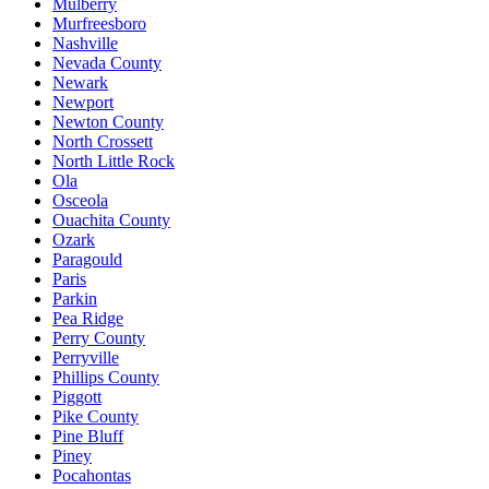
Mulberry
Murfreesboro
Nashville
Nevada County
Newark
Newport
Newton County
North Crossett
North Little Rock
Ola
Osceola
Ouachita County
Ozark
Paragould
Paris
Parkin
Pea Ridge
Perry County
Perryville
Phillips County
Piggott
Pike County
Pine Bluff
Piney
Pocahontas