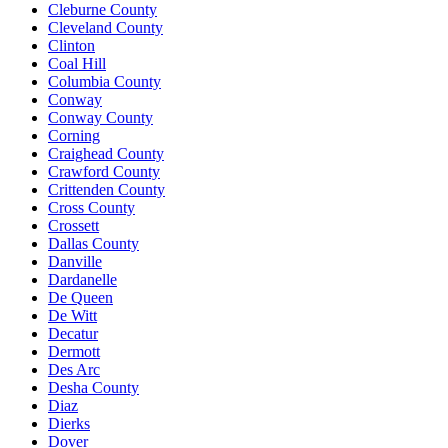
Cleburne County
Cleveland County
Clinton
Coal Hill
Columbia County
Conway
Conway County
Corning
Craighead County
Crawford County
Crittenden County
Cross County
Crossett
Dallas County
Danville
Dardanelle
De Queen
De Witt
Decatur
Dermott
Des Arc
Desha County
Diaz
Dierks
Dover