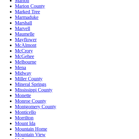
Marion
Marion County
Marked Tree
Marmaduke
Marshall
Marvell
Maumelle
Mayflower
McAlmont
McCrory
McGehee
Melbourne
Mena
Midway
Miller County
Mineral Springs
Mississippi County
Monette
Monroe County
Montgomery County
Monticello
Morrilton
Mount Ida
Mountain Home
Mountain View