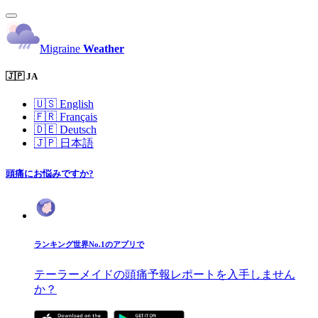
Migraine
Weather
🇯🇵 JA
🇺🇸
English
🇫🇷
Français
🇩🇪
Deutsch
🇯🇵
日本語
頭痛にお悩みですか?
ランキング世界No.1のアプリで
テーラーメイドの頭痛予報レポートを入手しません
か？