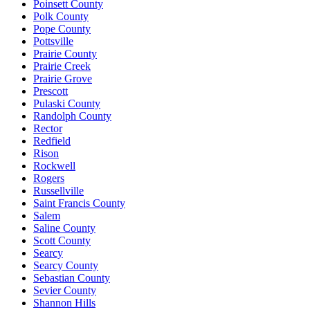
Poinsett County
Polk County
Pope County
Pottsville
Prairie County
Prairie Creek
Prairie Grove
Prescott
Pulaski County
Randolph County
Rector
Redfield
Rison
Rockwell
Rogers
Russellville
Saint Francis County
Salem
Saline County
Scott County
Searcy
Searcy County
Sebastian County
Sevier County
Shannon Hills