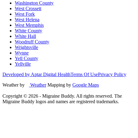
Washington County
West Crossett
West Fork
West Helena
West Memphis
White County
White Hall
Woodruff County
Wrightsville
Wynne
Yell County
Yellville
Developed by Aptar Digital Health
Terms Of Use
Privacy Policy
Weather by
Weather
Mapping by
Google Maps
Copyright ©
2026
- Migraine Buddy. All rights reserved. The
Migraine Buddy logos and names are registered trademarks.