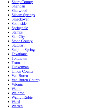
Sharp County
Sheridan
Sherwood
Siloam Springs
Smackover
Southside
Springdale
Stamps
Star City
Stone County
Stuttgart
Sulphur Springs
Texarkana
Tontitown
Trumann
Tuckerman
Union County
Van Buren
Van Buren County
Vilonia
Waldo
Waldron
Walnut Ridge
Ward
Warren