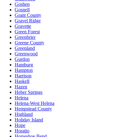
Goshen
Gosnell
Grant County
Gravel Ridge
Gravette
Green Forest
Greenbrier
Greene County
Greenland
Greenwood
Gurdon
Hamburg
Hampton
Harrison
Haskell
Hazen
Heber Springs
Helena
Helena-West Helena
Hempstead County
Highland
Holiday Island
Hope
Horatio
Horseshoe Bend