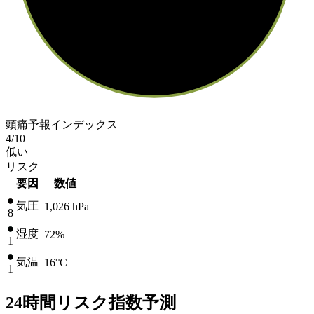
頭痛予報インデックス
4
/10
低い
リスク
要因
数値
気圧
1,026
hPa
8
湿度
72%
1
気温
16
°C
1
24時間リスク指数予測