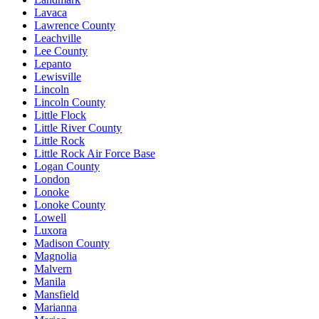
Lavaca
Lawrence County
Leachville
Lee County
Lepanto
Lewisville
Lincoln
Lincoln County
Little Flock
Little River County
Little Rock
Little Rock Air Force Base
Logan County
London
Lonoke
Lonoke County
Lowell
Luxora
Madison County
Magnolia
Malvern
Manila
Mansfield
Marianna