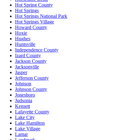
Hot Spring County
Hot Springs
Hot Springs National Park
Hot Springs Village
Howard County
Hoxie
Hughes
Huntsville
Independence County
Izard County
Jackson County
Jacksonville
Jasper
Jefferson County
Johnson
Johnson County
Jonesboro
Judsonia
Kensett
Lafayette County
Lake City
Lake Hamilton
Lake Village
Lamar
Landmark