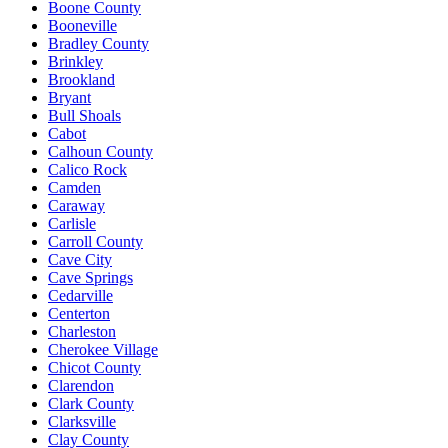
Boone County
Booneville
Bradley County
Brinkley
Brookland
Bryant
Bull Shoals
Cabot
Calhoun County
Calico Rock
Camden
Caraway
Carlisle
Carroll County
Cave City
Cave Springs
Cedarville
Centerton
Charleston
Cherokee Village
Chicot County
Clarendon
Clark County
Clarksville
Clay County