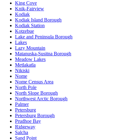
King Cove
Knik-Fairview
Kodiak
Kodiak Island Borough
Kodiak Station
Kotzebue
Lake and Peninsula Borough
Lakes
Lazy Mountain
Matanuska-Susitna Borough
Meadow Lakes
Metlakatla
Nikiski
Nome
Nome Census Area
North Pole
North Slope Borough
Northwest Arctic Borough
Palmer
Petersburg
Petersburg Borough
Prudhoe Bay
Ridgeway
Salcha
Sand Point