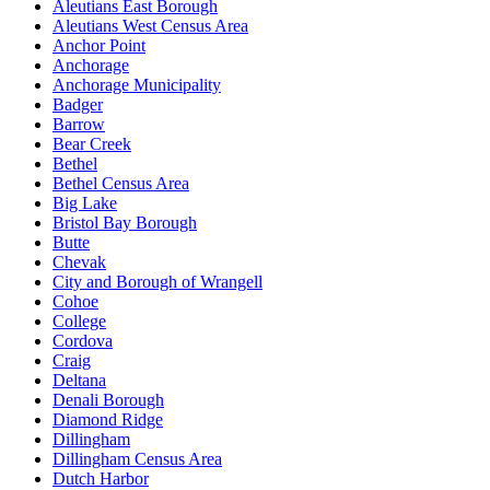
Aleutians East Borough
Aleutians West Census Area
Anchor Point
Anchorage
Anchorage Municipality
Badger
Barrow
Bear Creek
Bethel
Bethel Census Area
Big Lake
Bristol Bay Borough
Butte
Chevak
City and Borough of Wrangell
Cohoe
College
Cordova
Craig
Deltana
Denali Borough
Diamond Ridge
Dillingham
Dillingham Census Area
Dutch Harbor