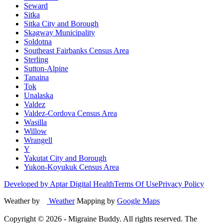
Seward
Sitka
Sitka City and Borough
Skagway Municipality
Soldotna
Southeast Fairbanks Census Area
Sterling
Sutton-Alpine
Tanaina
Tok
Unalaska
Valdez
Valdez-Cordova Census Area
Wasilla
Willow
Wrangell
Y
Yakutat City and Borough
Yukon-Koyukuk Census Area
Developed by Aptar Digital Health
Terms Of Use
Privacy Policy
Weather by
Weather
Mapping by
Google Maps
Copyright ©
2026
- Migraine Buddy. All rights reserved. The