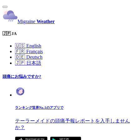
Migraine
Weather
🇯🇵 JA
🇺🇸
English
🇫🇷
Français
🇩🇪
Deutsch
🇯🇵
日本語
頭痛にお悩みですか?
ランキング世界No.1のアプリで
テーラーメイドの頭痛予報レポートを入手しません
か？