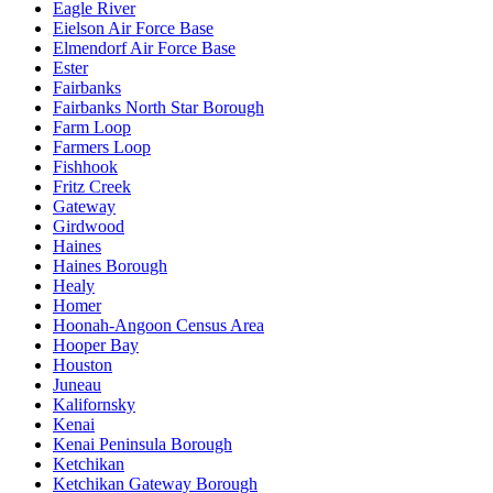
Eagle River
Eielson Air Force Base
Elmendorf Air Force Base
Ester
Fairbanks
Fairbanks North Star Borough
Farm Loop
Farmers Loop
Fishhook
Fritz Creek
Gateway
Girdwood
Haines
Haines Borough
Healy
Homer
Hoonah-Angoon Census Area
Hooper Bay
Houston
Juneau
Kalifornsky
Kenai
Kenai Peninsula Borough
Ketchikan
Ketchikan Gateway Borough