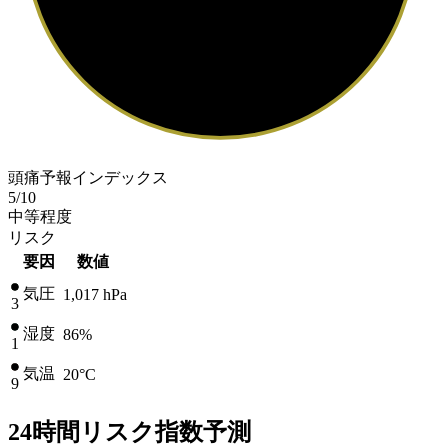
頭痛予報インデックス
5
/10
中等程度
リスク
要因
数値
気圧
1,017
hPa
3
湿度
86%
1
気温
20
°C
9
24時間リスク指数予測