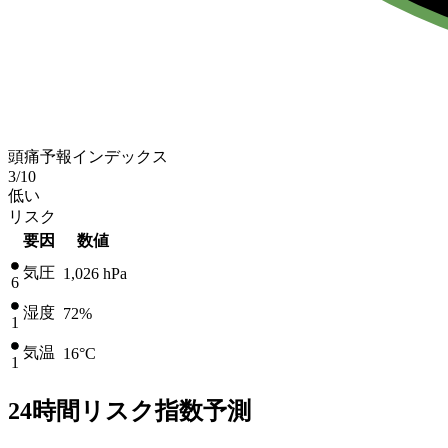
頭痛予報インデックス
3
/10
低い
リスク
要因
数値
気圧
1,026
hPa
6
湿度
72%
1
気温
16
°C
1
24時間リスク指数予測