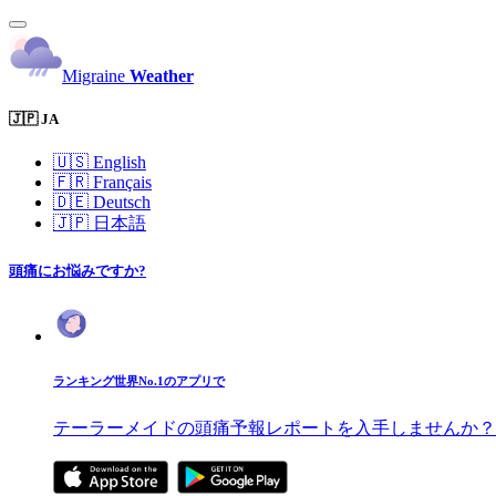
Migraine
Weather
🇯🇵 JA
🇺🇸
English
🇫🇷
Français
🇩🇪
Deutsch
🇯🇵
日本語
頭痛にお悩みですか?
ランキング世界No.1のアプリで
テーラーメイドの頭痛予報レポートを入手しませんか？