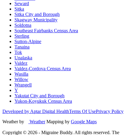
Seward
Sitka
Sitka City and Borough
Skagway Municipality
Soldotna
Southeast Fairbanks Census Area
Sterling
Sutton-Alpine
Tanaina
Tok
Unalaska
Valdez
Valdez-Cordova Census Area
Wasilla
Willow
Wrangell
Y
Yakutat City and Borough
Yukon-Koyukuk Census Area
Developed by Aptar Digital Health
Terms Of Use
Privacy Policy
Weather by
Weather
Mapping by
Google Maps
Copyright ©
2026
- Migraine Buddy. All rights reserved. The