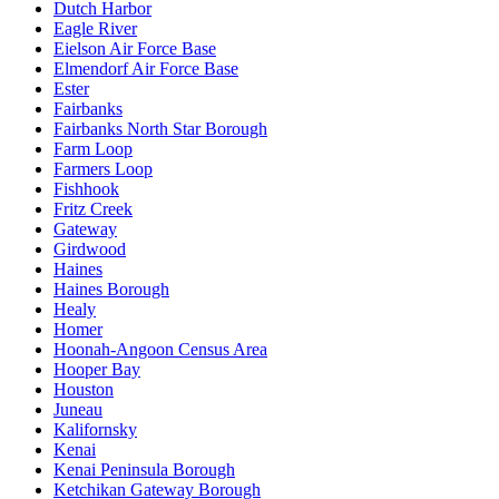
Dutch Harbor
Eagle River
Eielson Air Force Base
Elmendorf Air Force Base
Ester
Fairbanks
Fairbanks North Star Borough
Farm Loop
Farmers Loop
Fishhook
Fritz Creek
Gateway
Girdwood
Haines
Haines Borough
Healy
Homer
Hoonah-Angoon Census Area
Hooper Bay
Houston
Juneau
Kalifornsky
Kenai
Kenai Peninsula Borough
Ketchikan Gateway Borough