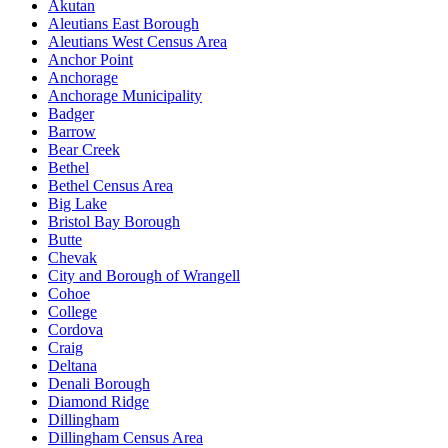
Akutan
Aleutians East Borough
Aleutians West Census Area
Anchor Point
Anchorage
Anchorage Municipality
Badger
Barrow
Bear Creek
Bethel
Bethel Census Area
Big Lake
Bristol Bay Borough
Butte
Chevak
City and Borough of Wrangell
Cohoe
College
Cordova
Craig
Deltana
Denali Borough
Diamond Ridge
Dillingham
Dillingham Census Area