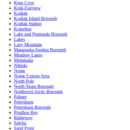
King Cove
Knik-Fairview
Kodiak
Kodiak Island Borough
Kodiak Station
Kotzebue
Lake and Peninsula Borough
Lakes
Lazy Mountain
Matanuska-Susitna Borough
Meadow Lakes
Metlakatla
Nikiski
Nome
Nome Census Area
North Pole
North Slope Borough
Northwest Arctic Borough
Palmer
Petersburg
Petersburg Borough
Prudhoe Bay
Ridgeway
Salcha
Sand Point