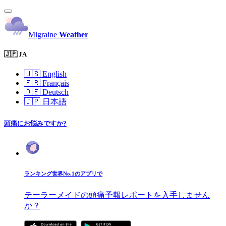
Migraine
Weather
🇯🇵 JA
🇺🇸
English
🇫🇷
Français
🇩🇪
Deutsch
🇯🇵
日本語
頭痛にお悩みですか?
ランキング世界No.1のアプリで
テーラーメイドの頭痛予報レポートを入手しません
か？