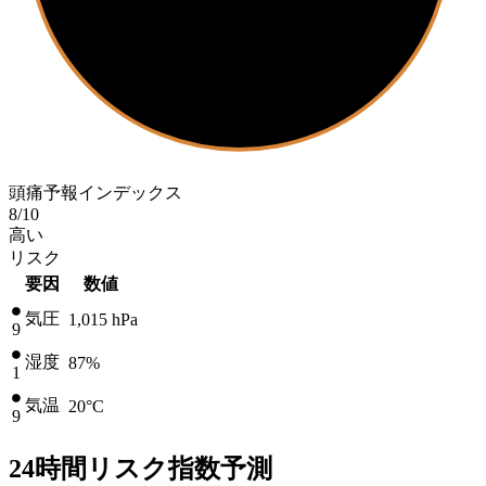
頭痛予報インデックス
8
/10
高い
リスク
要因
数値
気圧
1,015
hPa
9
湿度
87%
1
気温
20
°C
9
24時間リスク指数予測