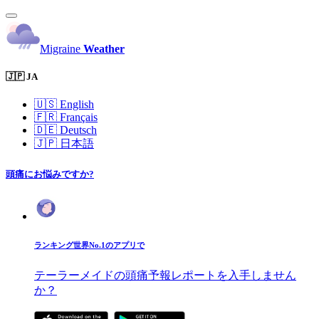
Migraine
Weather
🇯🇵 JA
🇺🇸
English
🇫🇷
Français
🇩🇪
Deutsch
🇯🇵
日本語
頭痛にお悩みですか?
ランキング世界No.1のアプリで
テーラーメイドの頭痛予報レポートを入手しません
か？