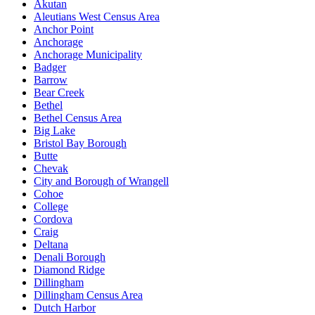
Akutan
Aleutians West Census Area
Anchor Point
Anchorage
Anchorage Municipality
Badger
Barrow
Bear Creek
Bethel
Bethel Census Area
Big Lake
Bristol Bay Borough
Butte
Chevak
City and Borough of Wrangell
Cohoe
College
Cordova
Craig
Deltana
Denali Borough
Diamond Ridge
Dillingham
Dillingham Census Area
Dutch Harbor