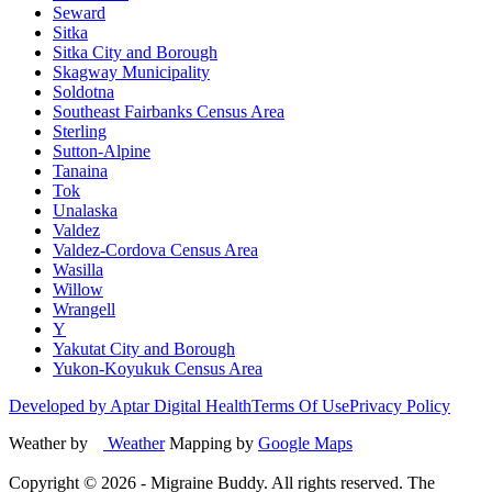
Seward
Sitka
Sitka City and Borough
Skagway Municipality
Soldotna
Southeast Fairbanks Census Area
Sterling
Sutton-Alpine
Tanaina
Tok
Unalaska
Valdez
Valdez-Cordova Census Area
Wasilla
Willow
Wrangell
Y
Yakutat City and Borough
Yukon-Koyukuk Census Area
Developed by Aptar Digital Health
Terms Of Use
Privacy Policy
Weather by
Weather
Mapping by
Google Maps
Copyright ©
2026
- Migraine Buddy. All rights reserved. The