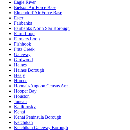
Eagle River
Eielson Air Force Base
Elmendorf Air Force Base
Ester
Fairbanks
Fairbanks North Star Borough
Farm Loop
Farmers Loop
Fishhook
Fritz Creek
Gateway
Girdwood
Haines
Haines Borough
Healy
Homer
Hoonah-Angoon Census Area
Hooper Bay
Houston
Juneau
Kalifornsky
Kenai
Kenai Peninsula Borough
Ketchikan
Ketchikan Gateway Borough