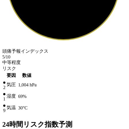
頭痛予報インデックス
5
/10
中等程度
リスク
要因
数値
気圧
1,004
hPa
2
湿度
69%
1
気温
30
°C
9
24時間リスク指数予測