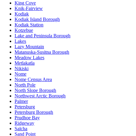
King Cove
Knik-Fairview
Kodiak
Kodiak Island Borough
Kodiak Station
Kotzebue
Lake and Peninsula Borough
Lakes
Lazy Mountain
Matanuska-Susitna Borough
Meadow Lakes
Metlakatla
Nikiski
Nome
Nome Census Area
North Pole
North Slope Borough
Northwest Arctic Borough
Palmer
Petersburg
Petersburg Borough
Prudhoe Bay
Ridgeway
Salcha
Sand Point