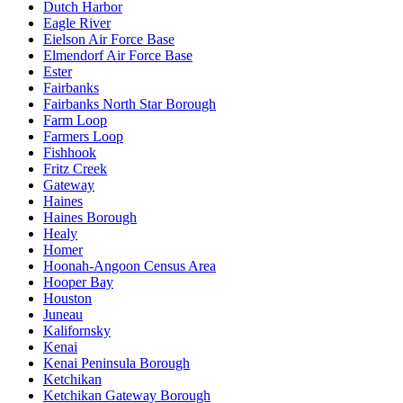
Dutch Harbor
Eagle River
Eielson Air Force Base
Elmendorf Air Force Base
Ester
Fairbanks
Fairbanks North Star Borough
Farm Loop
Farmers Loop
Fishhook
Fritz Creek
Gateway
Haines
Haines Borough
Healy
Homer
Hoonah-Angoon Census Area
Hooper Bay
Houston
Juneau
Kalifornsky
Kenai
Kenai Peninsula Borough
Ketchikan
Ketchikan Gateway Borough