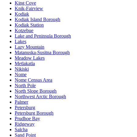
King Cove
Knik-Fairview
Kodiak
Kodiak Island Borough
Kodiak Station
Kotzebue
Lake and Peninsula Borough
Lakes
Lazy Mountain
Matanuska-Susitna Borough
Meadow Lakes
Metlakatla
Nikiski
Nome
Nome Census Area
North Pole
North Slope Borough
Northwest Arctic Borough
Palmer
Petersburg
Petersburg Borough
Prudhoe Bay
Ridgeway
Salcha
Sand Point