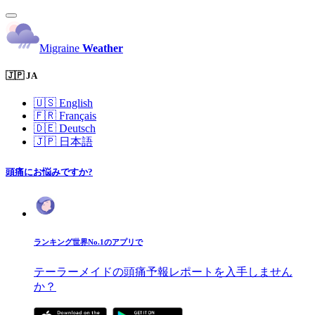
Migraine
Weather
🇯🇵 JA
🇺🇸
English
🇫🇷
Français
🇩🇪
Deutsch
🇯🇵
日本語
頭痛にお悩みですか?
ランキング世界No.1のアプリで
テーラーメイドの頭痛予報レポートを入手しません
か？