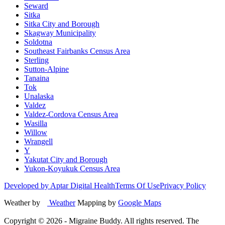
Seward
Sitka
Sitka City and Borough
Skagway Municipality
Soldotna
Southeast Fairbanks Census Area
Sterling
Sutton-Alpine
Tanaina
Tok
Unalaska
Valdez
Valdez-Cordova Census Area
Wasilla
Willow
Wrangell
Y
Yakutat City and Borough
Yukon-Koyukuk Census Area
Developed by Aptar Digital Health
Terms Of Use
Privacy Policy
Weather by
Weather
Mapping by
Google Maps
Copyright ©
2026
- Migraine Buddy. All rights reserved. The