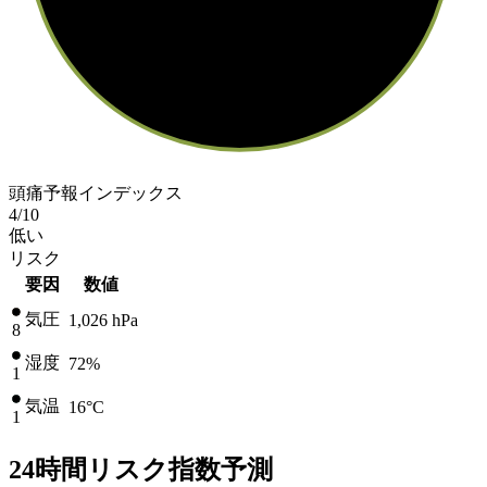
頭痛予報インデックス
4
/10
低い
リスク
要因
数値
気圧
1,026
hPa
8
湿度
72%
1
気温
16
°C
1
24時間リスク指数予測