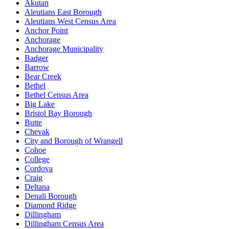
Akutan
Aleutians East Borough
Aleutians West Census Area
Anchor Point
Anchorage
Anchorage Municipality
Badger
Barrow
Bear Creek
Bethel
Bethel Census Area
Big Lake
Bristol Bay Borough
Butte
Chevak
City and Borough of Wrangell
Cohoe
College
Cordova
Craig
Deltana
Denali Borough
Diamond Ridge
Dillingham
Dillingham Census Area