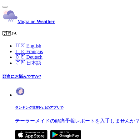
Migraine
Weather
🇯🇵 JA
🇺🇸
English
🇫🇷
Français
🇩🇪
Deutsch
🇯🇵
日本語
頭痛にお悩みですか?
ランキング世界No.1のアプリで
テーラーメイドの頭痛予報レポートを入手しませんか？