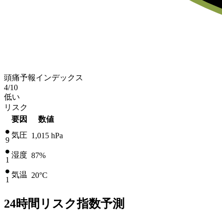
頭痛予報インデックス
4
/10
低い
リスク
要因
数値
気圧
1,015
hPa
9
湿度
87%
1
気温
20
°C
1
24時間リスク指数予測