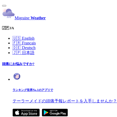
Migraine
Weather
🇯🇵 JA
🇺🇸
English
🇫🇷
Français
🇩🇪
Deutsch
🇯🇵
日本語
頭痛にお悩みですか?
ランキング世界No.1のアプリで
テーラーメイドの頭痛予報レポートを入手しませんか？