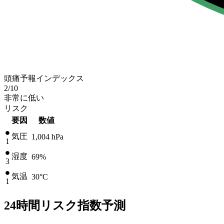
頭痛予報インデックス
2
/10
非常に低い
リスク
要因
数値
気圧
1,004
hPa
1
湿度
69%
3
気温
30
°C
1
24時間リスク指数予測