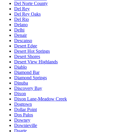
Del Norte County
Del Rey
Del Rey Oaks
Del Rio
Delano
Delhi
Denair
Descanso
Desert Edge
Desert Hot Springs
Desert Shores
Desert View Highlands
Diablo
Diamond Bar
Diamond Springs
Dinuba
Discovery Bay
Dixon
Dixon Lane-Meadow Creek
Dogtown
Dollar Point
Dos Palos
Downey
Downieville
Duarte