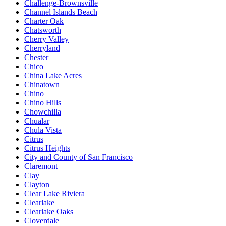
Challenge-Brownsville
Channel Islands Beach
Charter Oak
Chatsworth
Cherry Valley
Cherryland
Chester
Chico
China Lake Acres
Chinatown
Chino
Chino Hills
Chowchilla
Chualar
Chula Vista
Citrus
Citrus Heights
City and County of San Francisco
Claremont
Clay
Clayton
Clear Lake Riviera
Clearlake
Clearlake Oaks
Cloverdale