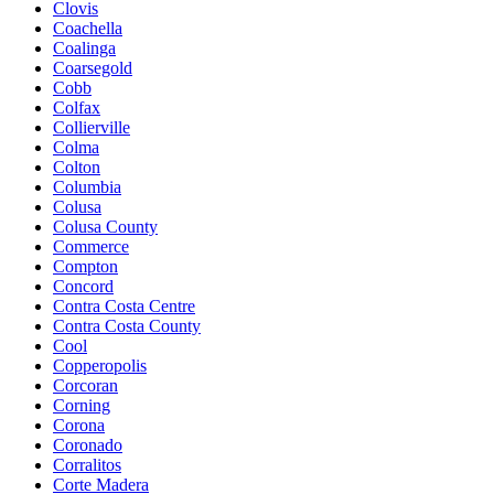
Clovis
Coachella
Coalinga
Coarsegold
Cobb
Colfax
Collierville
Colma
Colton
Columbia
Colusa
Colusa County
Commerce
Compton
Concord
Contra Costa Centre
Contra Costa County
Cool
Copperopolis
Corcoran
Corning
Corona
Coronado
Corralitos
Corte Madera