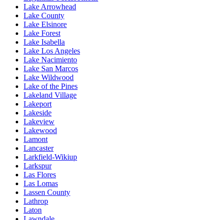
Lake Arrowhead
Lake County
Lake Elsinore
Lake Forest
Lake Isabella
Lake Los Angeles
Lake Nacimiento
Lake San Marcos
Lake Wildwood
Lake of the Pines
Lakeland Village
Lakeport
Lakeside
Lakeview
Lakewood
Lamont
Lancaster
Larkfield-Wikiup
Larkspur
Las Flores
Las Lomas
Lassen County
Lathrop
Laton
Lawndale