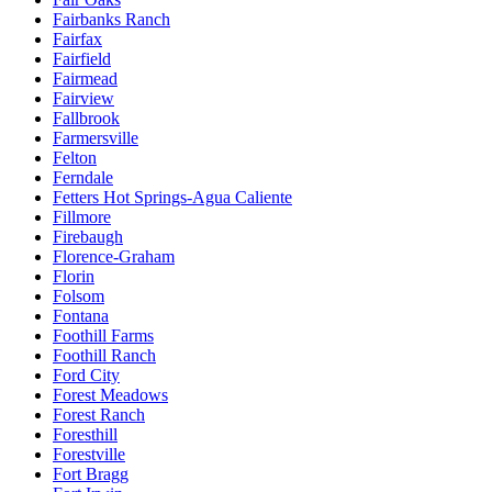
Fairbanks Ranch
Fairfax
Fairfield
Fairmead
Fairview
Fallbrook
Farmersville
Felton
Ferndale
Fetters Hot Springs-Agua Caliente
Fillmore
Firebaugh
Florence-Graham
Florin
Folsom
Fontana
Foothill Farms
Foothill Ranch
Ford City
Forest Meadows
Forest Ranch
Foresthill
Forestville
Fort Bragg