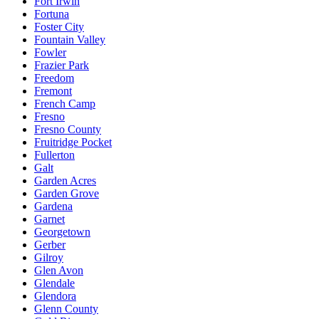
Fort Irwin
Fortuna
Foster City
Fountain Valley
Fowler
Frazier Park
Freedom
Fremont
French Camp
Fresno
Fresno County
Fruitridge Pocket
Fullerton
Galt
Garden Acres
Garden Grove
Gardena
Garnet
Georgetown
Gerber
Gilroy
Glen Avon
Glendale
Glendora
Glenn County