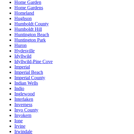
Home Garden
Home Gardens
Homeland
Hughson
Humboldt County
Humboldt Hill
Huntington Beach
Huntington Park
Huron
Hydesville
Idyllwild
Idyllwild-Pine Cove
Imperial
Imperial Beach
Imperial County
Indian Wells
Indio
Inglewood
Interlaken
Inverness
Inyo County
Inyokern
Ione
Irvine
Irwindale