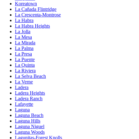
Koreatown
La Cañada Flintridge
La Crescenta-Montrose
La Habra
La Habra Heights
La Jolla
La Mesa
La Mirada
La Palma
La Presa
La Puente
La Quinta
La Riviera
La Selva Beach
La Verne
Ladera
Ladera Heights
Ladera Ranch
Lafayette
Laguna
Laguna Beach
Laguna Hills
Laguna Niguel
Laguna Woods
Lagunitas-Forest Knolls