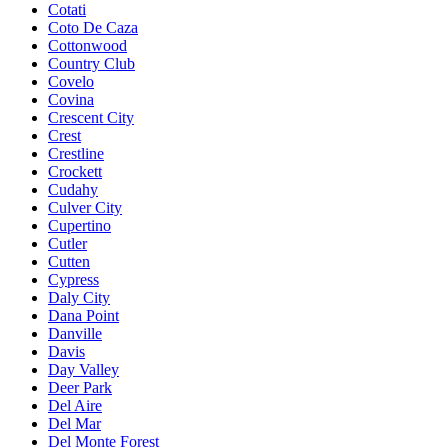
Cotati
Coto De Caza
Cottonwood
Country Club
Covelo
Covina
Crescent City
Crest
Crestline
Crockett
Cudahy
Culver City
Cupertino
Cutler
Cutten
Cypress
Daly City
Dana Point
Danville
Davis
Day Valley
Deer Park
Del Aire
Del Mar
Del Monte Forest