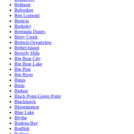
Belmont
Belvedere
Ben Lomond
Benicia
Berkeley
Bermuda Dunes
Berry Creek
Bertsch-Oceanview
Bethel Island
Beverly Hills
Big Bear City
Big Bear Lake
Big Pine
Big River
Biggs
Biola
Bishop
Black Point-Green Point
Blackhawk
Bloomington
Blue Lake
Blythe
Bodega Bay
Bodfish
Bolinas