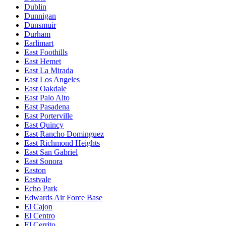
Dublin
Dunnigan
Dunsmuir
Durham
Earlimart
East Foothills
East Hemet
East La Mirada
East Los Angeles
East Oakdale
East Palo Alto
East Pasadena
East Porterville
East Quincy
East Rancho Dominguez
East Richmond Heights
East San Gabriel
East Sonora
Easton
Eastvale
Echo Park
Edwards Air Force Base
El Cajon
El Centro
El Cerrito