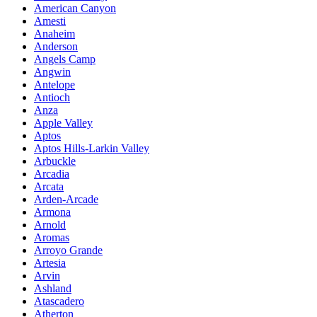
American Canyon
Amesti
Anaheim
Anderson
Angels Camp
Angwin
Antelope
Antioch
Anza
Apple Valley
Aptos
Aptos Hills-Larkin Valley
Arbuckle
Arcadia
Arcata
Arden-Arcade
Armona
Arnold
Aromas
Arroyo Grande
Artesia
Arvin
Ashland
Atascadero
Atherton