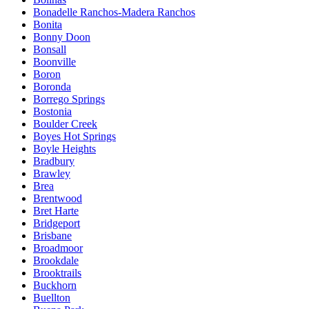
Bonadelle Ranchos-Madera Ranchos
Bonita
Bonny Doon
Bonsall
Boonville
Boron
Boronda
Borrego Springs
Bostonia
Boulder Creek
Boyes Hot Springs
Boyle Heights
Bradbury
Brawley
Brea
Brentwood
Bret Harte
Bridgeport
Brisbane
Broadmoor
Brookdale
Brooktrails
Buckhorn
Buellton