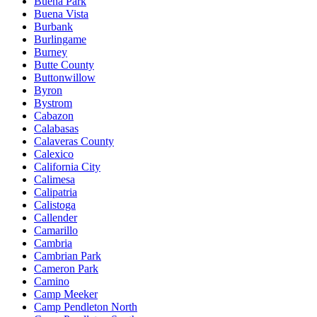
Buena Park
Buena Vista
Burbank
Burlingame
Burney
Butte County
Buttonwillow
Byron
Bystrom
Cabazon
Calabasas
Calaveras County
Calexico
California City
Calimesa
Calipatria
Calistoga
Callender
Camarillo
Cambria
Cambrian Park
Cameron Park
Camino
Camp Meeker
Camp Pendleton North