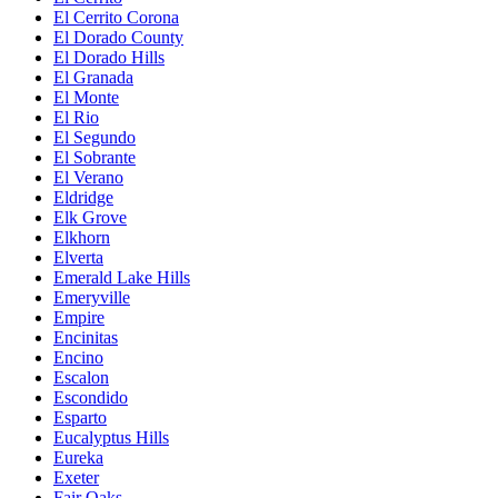
El Cerrito Corona
El Dorado County
El Dorado Hills
El Granada
El Monte
El Rio
El Segundo
El Sobrante
El Verano
Eldridge
Elk Grove
Elkhorn
Elverta
Emerald Lake Hills
Emeryville
Empire
Encinitas
Encino
Escalon
Escondido
Esparto
Eucalyptus Hills
Eureka
Exeter
Fair Oaks