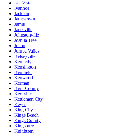
Isla Vista
Ivanhoe
Jackson
Jamestown
Jamul
Janesville
Johnstonville
Joshua Tree
Julian
Jurupa Valley
Kelseyville
Kennedy
Kensington
Kentfield
Kenwood
Kerman
Kern County
Kernville
Kettleman City
Keyes
King City
Kings Beach
Kings County
Kingsburg
Knightsen