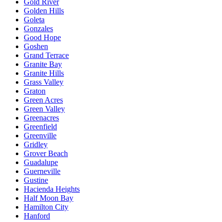
Gold River
Golden Hills
Goleta
Gonzales
Good Hope
Goshen
Grand Terrace
Granite Bay
Granite Hills
Grass Valley
Graton
Green Acres
Green Valley
Greenacres
Greenfield
Greenville
Gridley
Grover Beach
Guadalupe
Guerneville
Gustine
Hacienda Heights
Half Moon Bay
Hamilton City
Hanford