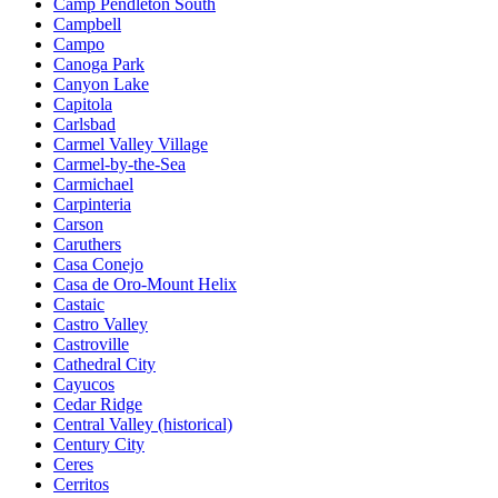
Camp Pendleton South
Campbell
Campo
Canoga Park
Canyon Lake
Capitola
Carlsbad
Carmel Valley Village
Carmel-by-the-Sea
Carmichael
Carpinteria
Carson
Caruthers
Casa Conejo
Casa de Oro-Mount Helix
Castaic
Castro Valley
Castroville
Cathedral City
Cayucos
Cedar Ridge
Central Valley (historical)
Century City
Ceres
Cerritos