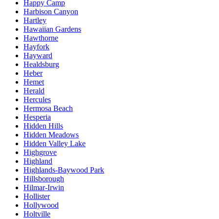
Happy Camp
Harbison Canyon
Hartley
Hawaiian Gardens
Hawthorne
Hayfork
Hayward
Healdsburg
Heber
Hemet
Herald
Hercules
Hermosa Beach
Hesperia
Hidden Hills
Hidden Meadows
Hidden Valley Lake
Highgrove
Highland
Highlands-Baywood Park
Hillsborough
Hilmar-Irwin
Hollister
Hollywood
Holtville