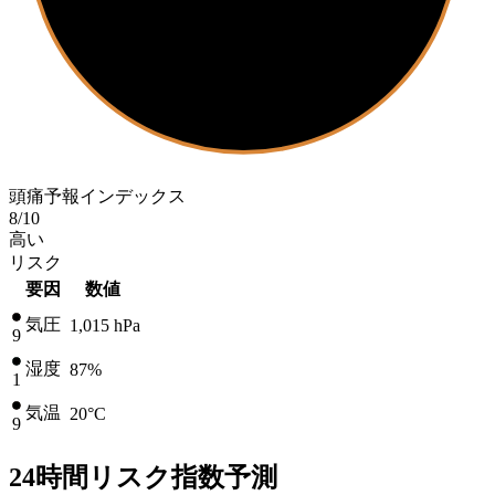
頭痛予報インデックス
8
/10
高い
リスク
要因
数値
気圧
1,015
hPa
9
湿度
87%
1
気温
20
°C
9
24時間リスク指数予測