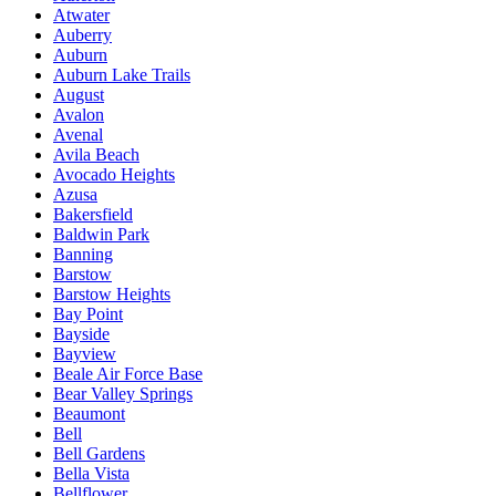
Atwater
Auberry
Auburn
Auburn Lake Trails
August
Avalon
Avenal
Avila Beach
Avocado Heights
Azusa
Bakersfield
Baldwin Park
Banning
Barstow
Barstow Heights
Bay Point
Bayside
Bayview
Beale Air Force Base
Bear Valley Springs
Beaumont
Bell
Bell Gardens
Bella Vista
Bellflower