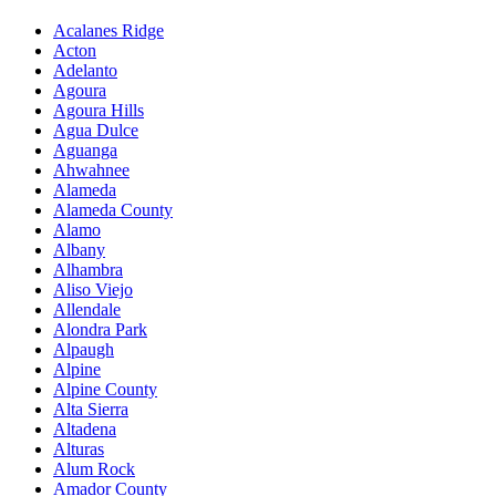
Acalanes Ridge
Acton
Adelanto
Agoura
Agoura Hills
Agua Dulce
Aguanga
Ahwahnee
Alameda
Alameda County
Alamo
Albany
Alhambra
Aliso Viejo
Allendale
Alondra Park
Alpaugh
Alpine
Alpine County
Alta Sierra
Altadena
Alturas
Alum Rock
Amador County