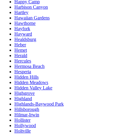
Happy Camp
Harbison Canyon
Hartley
Hawaiian Gardens
Hawthorne
Hayfork
Hayward
Healdsburg
Heber
Hemet
Herald
Hercules
Hermosa Beach
Hesperia
Hidden Hills
Hidden Meadows
Hidden Valley Lake
Highgrove
Highland
Highlands-Baywood Park
Hillsborough
Hilmar-Irwin
Hollister
Hollywood
Holtville