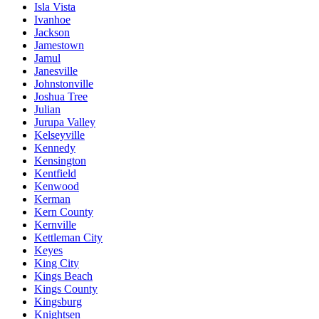
Isla Vista
Ivanhoe
Jackson
Jamestown
Jamul
Janesville
Johnstonville
Joshua Tree
Julian
Jurupa Valley
Kelseyville
Kennedy
Kensington
Kentfield
Kenwood
Kerman
Kern County
Kernville
Kettleman City
Keyes
King City
Kings Beach
Kings County
Kingsburg
Knightsen