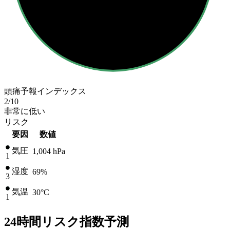
頭痛予報インデックス
2
/10
非常に低い
リスク
要因
数値
気圧
1,004
hPa
1
湿度
69%
3
気温
30
°C
1
24時間リスク指数予測