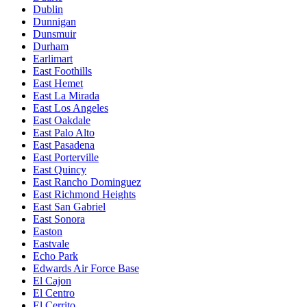
Dublin
Dunnigan
Dunsmuir
Durham
Earlimart
East Foothills
East Hemet
East La Mirada
East Los Angeles
East Oakdale
East Palo Alto
East Pasadena
East Porterville
East Quincy
East Rancho Dominguez
East Richmond Heights
East San Gabriel
East Sonora
Easton
Eastvale
Echo Park
Edwards Air Force Base
El Cajon
El Centro
El Cerrito