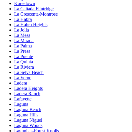
Koreatown
La Cañada Flintridge
La Crescenta-Montrose
La Habra
La Habra Heights
La Jolla
La Mesa
La Mirada
La Palma
La Presa
La Puente
La Quinta
La Riviera
La Selva Beach
La Verne
Ladera
Ladera Heights
Ladera Ranch
Lafayette
Laguna
Laguna Beach
Laguna Hills
Laguna Niguel
Laguna Woods
Lagunitas-Forest Knolls