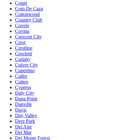
Cotati
Coto De Caza
Cottonwood
Country Club
Covelo
Covina
Crescent City
Crest
Crestline
Crockett
Cudahy
Culver City
Cupertino
Cutler
Cutten
Cypress
Daly City
Dana Point
Danville
Davis
Day Valley
Deer Park
Del Aire
Del Mar
Del Monte Forest