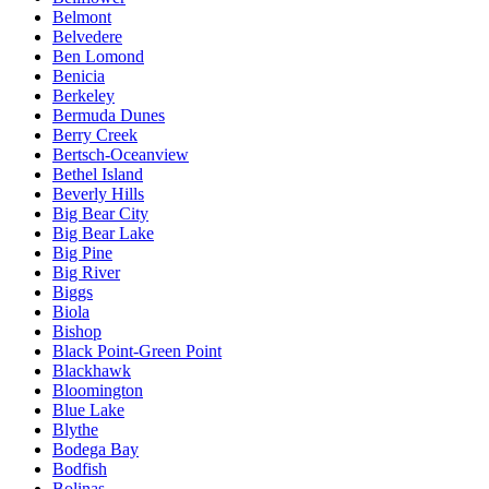
Belmont
Belvedere
Ben Lomond
Benicia
Berkeley
Bermuda Dunes
Berry Creek
Bertsch-Oceanview
Bethel Island
Beverly Hills
Big Bear City
Big Bear Lake
Big Pine
Big River
Biggs
Biola
Bishop
Black Point-Green Point
Blackhawk
Bloomington
Blue Lake
Blythe
Bodega Bay
Bodfish
Bolinas