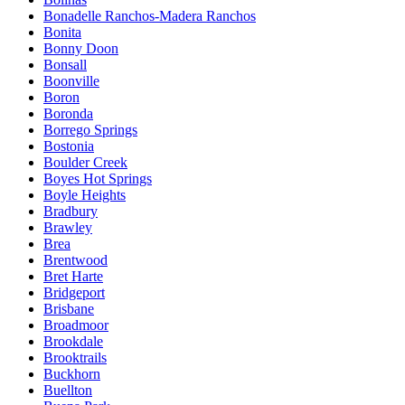
Bonadelle Ranchos-Madera Ranchos
Bonita
Bonny Doon
Bonsall
Boonville
Boron
Boronda
Borrego Springs
Bostonia
Boulder Creek
Boyes Hot Springs
Boyle Heights
Bradbury
Brawley
Brea
Brentwood
Bret Harte
Bridgeport
Brisbane
Broadmoor
Brookdale
Brooktrails
Buckhorn
Buellton