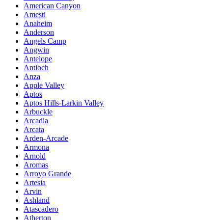
American Canyon
Amesti
Anaheim
Anderson
Angels Camp
Angwin
Antelope
Antioch
Anza
Apple Valley
Aptos
Aptos Hills-Larkin Valley
Arbuckle
Arcadia
Arcata
Arden-Arcade
Armona
Arnold
Aromas
Arroyo Grande
Artesia
Arvin
Ashland
Atascadero
Atherton