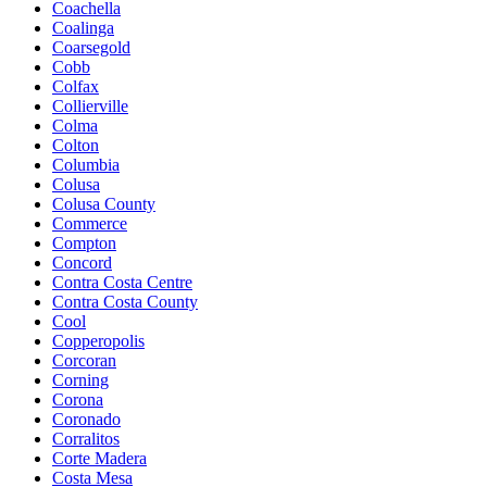
Coachella
Coalinga
Coarsegold
Cobb
Colfax
Collierville
Colma
Colton
Columbia
Colusa
Colusa County
Commerce
Compton
Concord
Contra Costa Centre
Contra Costa County
Cool
Copperopolis
Corcoran
Corning
Corona
Coronado
Corralitos
Corte Madera
Costa Mesa