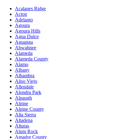
Acalanes Ridge
Acton
Adelanto
Agoura
Agoura Hills
Agua Dulce
Aguanga
Ahwahnee
Alameda
Alameda County
Alamo
Albany
Alhambra
Aliso Viejo
Allendale
Alondra Park
Alpaugh
Alpine
Alpine County
Alta Sierra
Altadena
Alturas
Alum Rock
Amador County