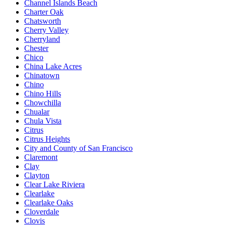
Channel Islands Beach
Charter Oak
Chatsworth
Cherry Valley
Cherryland
Chester
Chico
China Lake Acres
Chinatown
Chino
Chino Hills
Chowchilla
Chualar
Chula Vista
Citrus
Citrus Heights
City and County of San Francisco
Claremont
Clay
Clayton
Clear Lake Riviera
Clearlake
Clearlake Oaks
Cloverdale
Clovis