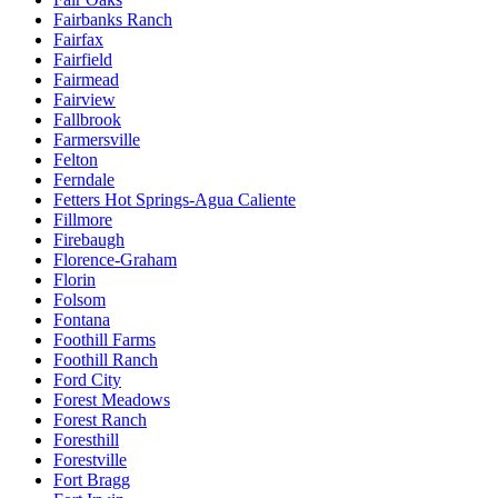
Fairbanks Ranch
Fairfax
Fairfield
Fairmead
Fairview
Fallbrook
Farmersville
Felton
Ferndale
Fetters Hot Springs-Agua Caliente
Fillmore
Firebaugh
Florence-Graham
Florin
Folsom
Fontana
Foothill Farms
Foothill Ranch
Ford City
Forest Meadows
Forest Ranch
Foresthill
Forestville
Fort Bragg