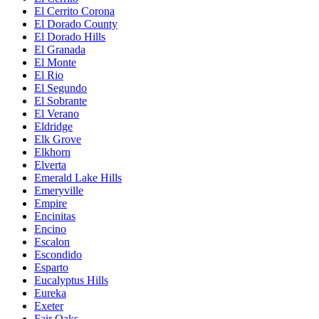
El Cerrito Corona
El Dorado County
El Dorado Hills
El Granada
El Monte
El Rio
El Segundo
El Sobrante
El Verano
Eldridge
Elk Grove
Elkhorn
Elverta
Emerald Lake Hills
Emeryville
Empire
Encinitas
Encino
Escalon
Escondido
Esparto
Eucalyptus Hills
Eureka
Exeter
Fair Oaks