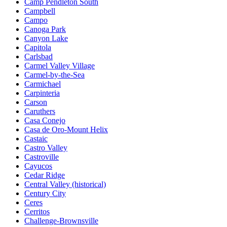
Camp Pendleton South
Campbell
Campo
Canoga Park
Canyon Lake
Capitola
Carlsbad
Carmel Valley Village
Carmel-by-the-Sea
Carmichael
Carpinteria
Carson
Caruthers
Casa Conejo
Casa de Oro-Mount Helix
Castaic
Castro Valley
Castroville
Cayucos
Cedar Ridge
Central Valley (historical)
Century City
Ceres
Cerritos
Challenge-Brownsville