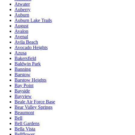
Atwater
Auberry
Auburn
Auburn Lake Trails
August
Avalon
Avenal
Avila Beach
Avocado Heights
Azusa
Bakersfield
Baldwin Park
Banning
Barstow
Barstow Heights
Bay Point
Bayside
Bayview
Beale Air Force Base
Bear Valley Springs
Beaumont
Bell
Bell Gardens
Bella Vista
Bellflower