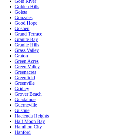
Gold River
Golden Hills
Goleta
Gonzales
Good Hope
Goshen
Grand Terrace
Granite Bay
Granite Hills
Grass Valley
Graton
Green Acres
Green Valley
Greenacres
Greenfield
Greenville
Gridley
Grover Beach
Guadalupe
Guerneville
Gustine
Hacienda Heights
Half Moon Bay
Hamilton City
Hanford