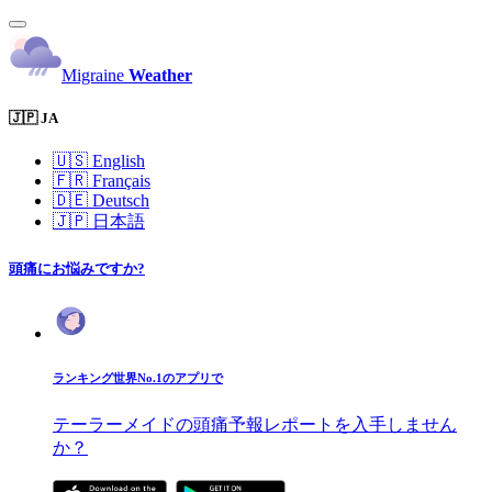
Migraine
Weather
🇯🇵 JA
🇺🇸
English
🇫🇷
Français
🇩🇪
Deutsch
🇯🇵
日本語
頭痛にお悩みですか?
ランキング世界No.1のアプリで
テーラーメイドの頭痛予報レポートを入手しません
か？