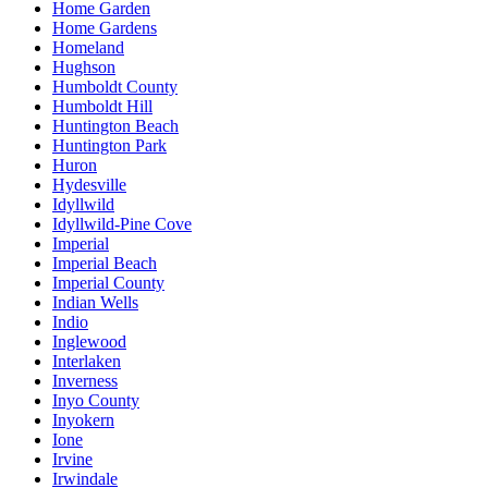
Home Garden
Home Gardens
Homeland
Hughson
Humboldt County
Humboldt Hill
Huntington Beach
Huntington Park
Huron
Hydesville
Idyllwild
Idyllwild-Pine Cove
Imperial
Imperial Beach
Imperial County
Indian Wells
Indio
Inglewood
Interlaken
Inverness
Inyo County
Inyokern
Ione
Irvine
Irwindale