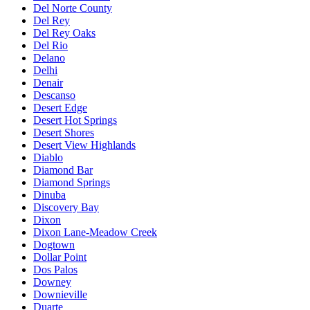
Del Norte County
Del Rey
Del Rey Oaks
Del Rio
Delano
Delhi
Denair
Descanso
Desert Edge
Desert Hot Springs
Desert Shores
Desert View Highlands
Diablo
Diamond Bar
Diamond Springs
Dinuba
Discovery Bay
Dixon
Dixon Lane-Meadow Creek
Dogtown
Dollar Point
Dos Palos
Downey
Downieville
Duarte