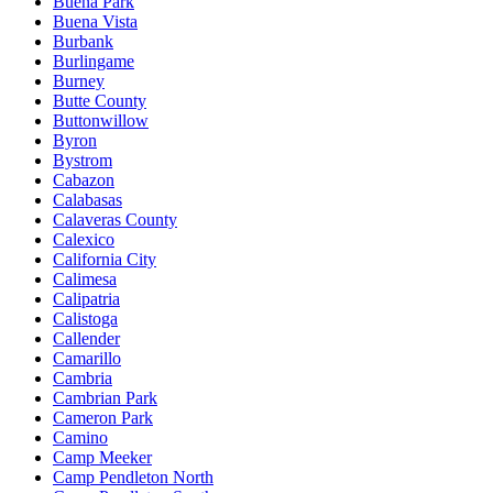
Buena Park
Buena Vista
Burbank
Burlingame
Burney
Butte County
Buttonwillow
Byron
Bystrom
Cabazon
Calabasas
Calaveras County
Calexico
California City
Calimesa
Calipatria
Calistoga
Callender
Camarillo
Cambria
Cambrian Park
Cameron Park
Camino
Camp Meeker
Camp Pendleton North