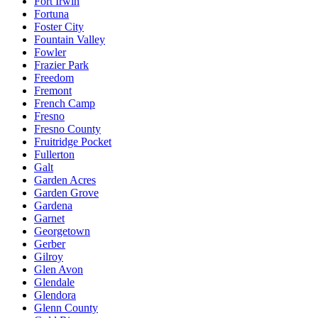
Fort Irwin
Fortuna
Foster City
Fountain Valley
Fowler
Frazier Park
Freedom
Fremont
French Camp
Fresno
Fresno County
Fruitridge Pocket
Fullerton
Galt
Garden Acres
Garden Grove
Gardena
Garnet
Georgetown
Gerber
Gilroy
Glen Avon
Glendale
Glendora
Glenn County