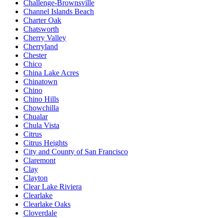
Challenge-Brownsville
Channel Islands Beach
Charter Oak
Chatsworth
Cherry Valley
Cherryland
Chester
Chico
China Lake Acres
Chinatown
Chino
Chino Hills
Chowchilla
Chualar
Chula Vista
Citrus
Citrus Heights
City and County of San Francisco
Claremont
Clay
Clayton
Clear Lake Riviera
Clearlake
Clearlake Oaks
Cloverdale