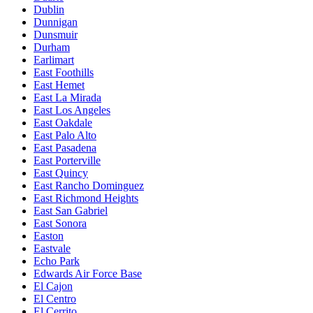
Dublin
Dunnigan
Dunsmuir
Durham
Earlimart
East Foothills
East Hemet
East La Mirada
East Los Angeles
East Oakdale
East Palo Alto
East Pasadena
East Porterville
East Quincy
East Rancho Dominguez
East Richmond Heights
East San Gabriel
East Sonora
Easton
Eastvale
Echo Park
Edwards Air Force Base
El Cajon
El Centro
El Cerrito