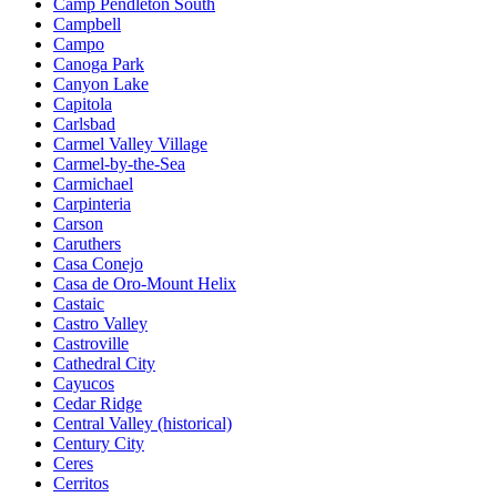
Camp Pendleton South
Campbell
Campo
Canoga Park
Canyon Lake
Capitola
Carlsbad
Carmel Valley Village
Carmel-by-the-Sea
Carmichael
Carpinteria
Carson
Caruthers
Casa Conejo
Casa de Oro-Mount Helix
Castaic
Castro Valley
Castroville
Cathedral City
Cayucos
Cedar Ridge
Central Valley (historical)
Century City
Ceres
Cerritos