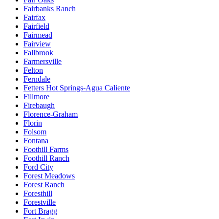
Fairbanks Ranch
Fairfax
Fairfield
Fairmead
Fairview
Fallbrook
Farmersville
Felton
Ferndale
Fetters Hot Springs-Agua Caliente
Fillmore
Firebaugh
Florence-Graham
Florin
Folsom
Fontana
Foothill Farms
Foothill Ranch
Ford City
Forest Meadows
Forest Ranch
Foresthill
Forestville
Fort Bragg