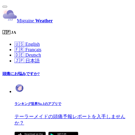
Migraine
Weather
🇯🇵 JA
🇺🇸
English
🇫🇷
Français
🇩🇪
Deutsch
🇯🇵
日本語
頭痛にお悩みですか?
ランキング世界No.1のアプリで
テーラーメイドの頭痛予報レポートを入手しません
か？