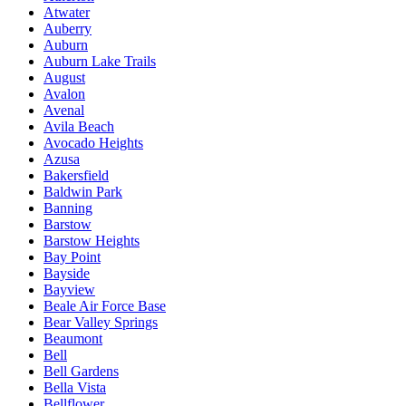
Atwater
Auberry
Auburn
Auburn Lake Trails
August
Avalon
Avenal
Avila Beach
Avocado Heights
Azusa
Bakersfield
Baldwin Park
Banning
Barstow
Barstow Heights
Bay Point
Bayside
Bayview
Beale Air Force Base
Bear Valley Springs
Beaumont
Bell
Bell Gardens
Bella Vista
Bellflower