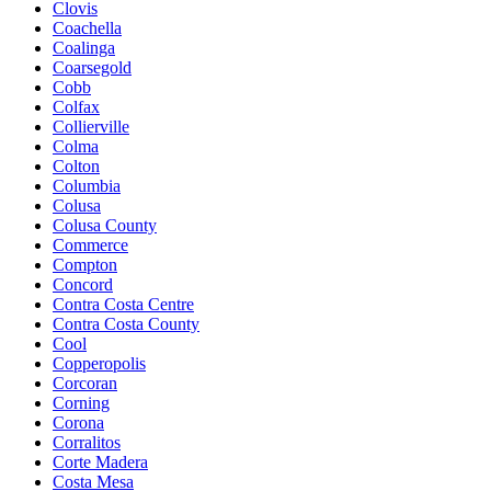
Clovis
Coachella
Coalinga
Coarsegold
Cobb
Colfax
Collierville
Colma
Colton
Columbia
Colusa
Colusa County
Commerce
Compton
Concord
Contra Costa Centre
Contra Costa County
Cool
Copperopolis
Corcoran
Corning
Corona
Corralitos
Corte Madera
Costa Mesa