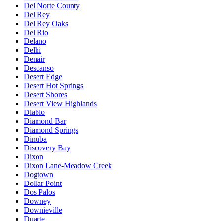
Del Norte County
Del Rey
Del Rey Oaks
Del Rio
Delano
Delhi
Denair
Descanso
Desert Edge
Desert Hot Springs
Desert Shores
Desert View Highlands
Diablo
Diamond Bar
Diamond Springs
Dinuba
Discovery Bay
Dixon
Dixon Lane-Meadow Creek
Dogtown
Dollar Point
Dos Palos
Downey
Downieville
Duarte