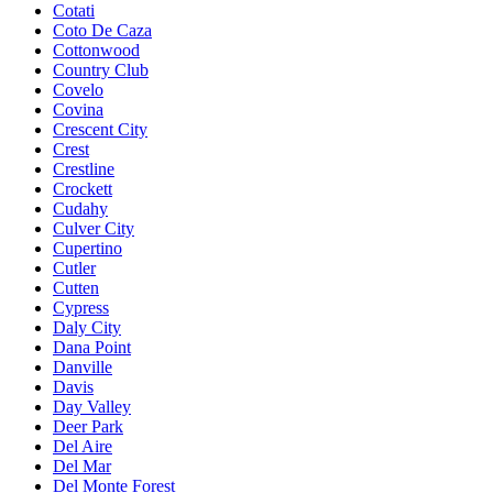
Cotati
Coto De Caza
Cottonwood
Country Club
Covelo
Covina
Crescent City
Crest
Crestline
Crockett
Cudahy
Culver City
Cupertino
Cutler
Cutten
Cypress
Daly City
Dana Point
Danville
Davis
Day Valley
Deer Park
Del Aire
Del Mar
Del Monte Forest