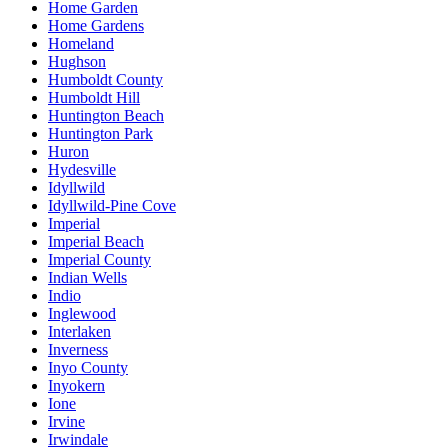
Home Garden
Home Gardens
Homeland
Hughson
Humboldt County
Humboldt Hill
Huntington Beach
Huntington Park
Huron
Hydesville
Idyllwild
Idyllwild-Pine Cove
Imperial
Imperial Beach
Imperial County
Indian Wells
Indio
Inglewood
Interlaken
Inverness
Inyo County
Inyokern
Ione
Irvine
Irwindale