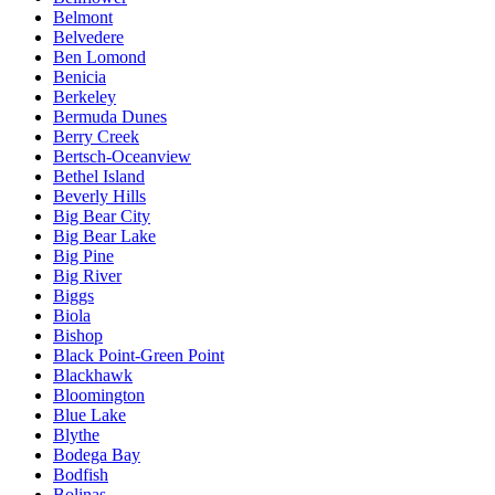
Belmont
Belvedere
Ben Lomond
Benicia
Berkeley
Bermuda Dunes
Berry Creek
Bertsch-Oceanview
Bethel Island
Beverly Hills
Big Bear City
Big Bear Lake
Big Pine
Big River
Biggs
Biola
Bishop
Black Point-Green Point
Blackhawk
Bloomington
Blue Lake
Blythe
Bodega Bay
Bodfish
Bolinas