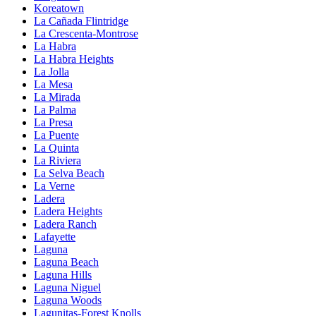
Koreatown
La Cañada Flintridge
La Crescenta-Montrose
La Habra
La Habra Heights
La Jolla
La Mesa
La Mirada
La Palma
La Presa
La Puente
La Quinta
La Riviera
La Selva Beach
La Verne
Ladera
Ladera Heights
Ladera Ranch
Lafayette
Laguna
Laguna Beach
Laguna Hills
Laguna Niguel
Laguna Woods
Lagunitas-Forest Knolls