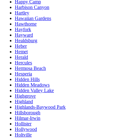
Happy Camp
Harbison Canyon
Hartley
Hawaiian Gardens
Hawthorne
Hayfork
Hayward
Healdsburg
Heber
Hemet
Herald
Hercules
Hermosa Beach
Hesperia
Hidden Hills
Hidden Meadows
Hidden Valley Lake
Highgrove
Highland
Highlands-Baywood Park
Hillsborough
Hilmar-Irwin
Hollister
Hollywood
Holtville