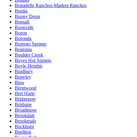
Bonadelle Ranchos-Madera Ranchos
Bonita
Bonny Doon
Bonsall
Boonville
Boron
Boronda
Borrego Springs
Bostonia
Boulder Creek
Boyes Hot Springs
Boyle Heights
Bradbury
Brawley
Brea
Brentwood
Bret Harte
Bridgeport
Brisbane
Broadmoor
Brookdale
Brooktrails
Buckhorn
Buellton