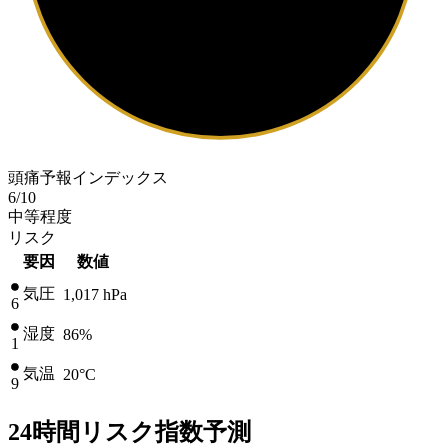
頭痛予報インデックス
6
/10
中等程度
リスク
要因
数値
気圧
1,017
hPa
6
湿度
86%
1
気温
20
°C
9
24時間リスク指数予測