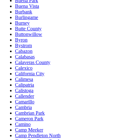
Buena Park
Buena Vista
Burbank
Burlingame
Burney
Butte County
Buttonwillow
Byron
Bystrom
Cabazon
Calabasas
Calaveras County
Calexico
California City
Calimesa
Calipatria
Calistoga
Callender
Camarillo
Cambria
Cambrian Park
Cameron Park
Camino
Camp Meeker
Camp Pendleton North