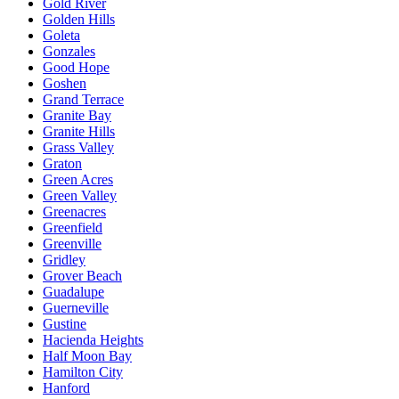
Gold River
Golden Hills
Goleta
Gonzales
Good Hope
Goshen
Grand Terrace
Granite Bay
Granite Hills
Grass Valley
Graton
Green Acres
Green Valley
Greenacres
Greenfield
Greenville
Gridley
Grover Beach
Guadalupe
Guerneville
Gustine
Hacienda Heights
Half Moon Bay
Hamilton City
Hanford