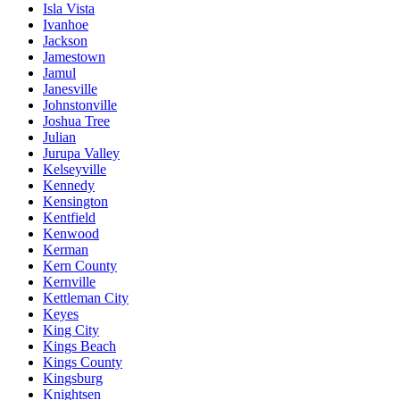
Isla Vista
Ivanhoe
Jackson
Jamestown
Jamul
Janesville
Johnstonville
Joshua Tree
Julian
Jurupa Valley
Kelseyville
Kennedy
Kensington
Kentfield
Kenwood
Kerman
Kern County
Kernville
Kettleman City
Keyes
King City
Kings Beach
Kings County
Kingsburg
Knightsen