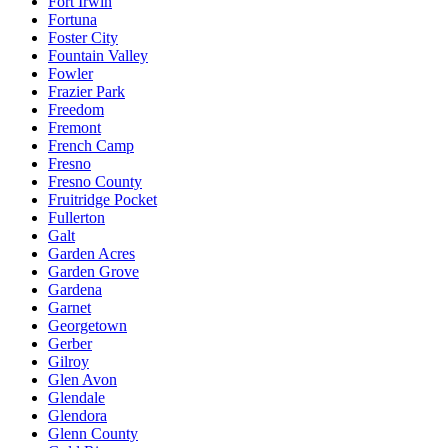
Fort Irwin
Fortuna
Foster City
Fountain Valley
Fowler
Frazier Park
Freedom
Fremont
French Camp
Fresno
Fresno County
Fruitridge Pocket
Fullerton
Galt
Garden Acres
Garden Grove
Gardena
Garnet
Georgetown
Gerber
Gilroy
Glen Avon
Glendale
Glendora
Glenn County