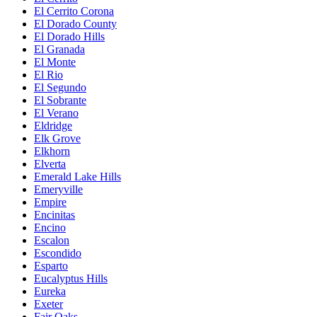
El Cerrito Corona
El Dorado County
El Dorado Hills
El Granada
El Monte
El Rio
El Segundo
El Sobrante
El Verano
Eldridge
Elk Grove
Elkhorn
Elverta
Emerald Lake Hills
Emeryville
Empire
Encinitas
Encino
Escalon
Escondido
Esparto
Eucalyptus Hills
Eureka
Exeter
Fair Oaks