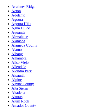
Acalanes Ridge
Acton
Adelanto
Agoura
Agoura Hills
Agua Dulce
Aguanga
Ahwahnee
Alameda
Alameda County
Alamo
Albany
Alhambra
Aliso Viejo
Allendale
Alondra Park
Alpaugh
Alpine
Alpine County
Alta Sierra
Altadena
Alturas
Alum Rock
Amador County