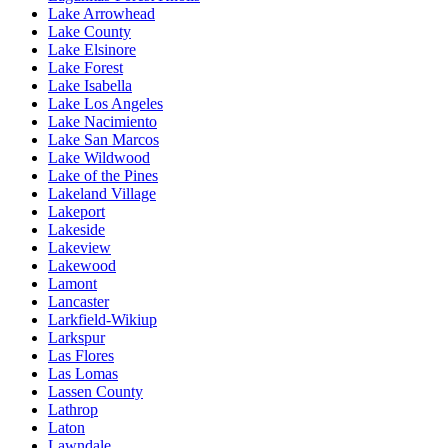
Lake Arrowhead
Lake County
Lake Elsinore
Lake Forest
Lake Isabella
Lake Los Angeles
Lake Nacimiento
Lake San Marcos
Lake Wildwood
Lake of the Pines
Lakeland Village
Lakeport
Lakeside
Lakeview
Lakewood
Lamont
Lancaster
Larkfield-Wikiup
Larkspur
Las Flores
Las Lomas
Lassen County
Lathrop
Laton
Lawndale