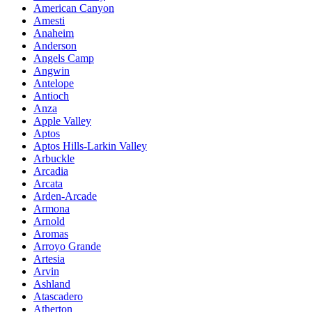
American Canyon
Amesti
Anaheim
Anderson
Angels Camp
Angwin
Antelope
Antioch
Anza
Apple Valley
Aptos
Aptos Hills-Larkin Valley
Arbuckle
Arcadia
Arcata
Arden-Arcade
Armona
Arnold
Aromas
Arroyo Grande
Artesia
Arvin
Ashland
Atascadero
Atherton