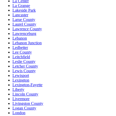
La Center
La Grange
Lakeside Park
Lancaster
Larue County
Laurel County
Lawrence County
Lawrenceburg
Lebanon
Lebanon Junction
Ledbetter
Lee County
Leitchfield
Leslie County
Letcher County
Lewis County
Lewisport
Lexington
Lexington-Fayette
Liberty
Lincoln County
Livermore
Livingston County
Logan County
London