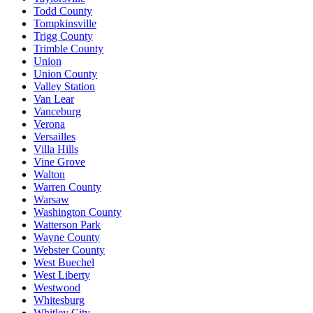
Todd County
Tompkinsville
Trigg County
Trimble County
Union
Union County
Valley Station
Van Lear
Vanceburg
Verona
Versailles
Villa Hills
Vine Grove
Walton
Warren County
Warsaw
Washington County
Watterson Park
Wayne County
Webster County
West Buechel
West Liberty
Westwood
Whitesburg
Whitley City