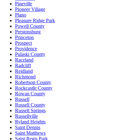
Pineville
Pioneer Village
Plano
Pleasure Ridge Park
Powell County
Prestonsburg
Princeton
Prospect
Providence
Pulaski County
Raceland
Radcliff
Reidland
Richmond
Robertson County
Rockcastle County
Rowan County
Russell
Russell County
Russell Springs
Russellville
Ryland Heights
Saint Dennis
Saint Matthews
Saint Regis Park