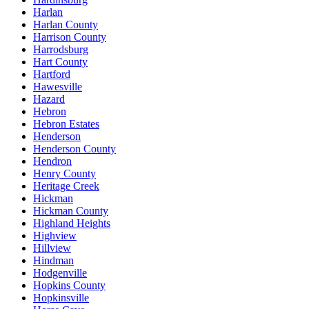
Harlan
Harlan County
Harrison County
Harrodsburg
Hart County
Hartford
Hawesville
Hazard
Hebron
Hebron Estates
Henderson
Henderson County
Hendron
Henry County
Heritage Creek
Hickman
Hickman County
Highland Heights
Highview
Hillview
Hindman
Hodgenville
Hopkins County
Hopkinsville