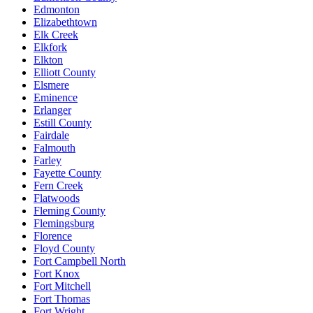
Edmonton
Elizabethtown
Elk Creek
Elkfork
Elkton
Elliott County
Elsmere
Eminence
Erlanger
Estill County
Fairdale
Falmouth
Farley
Fayette County
Fern Creek
Flatwoods
Fleming County
Flemingsburg
Florence
Floyd County
Fort Campbell North
Fort Knox
Fort Mitchell
Fort Thomas
Fort Wright