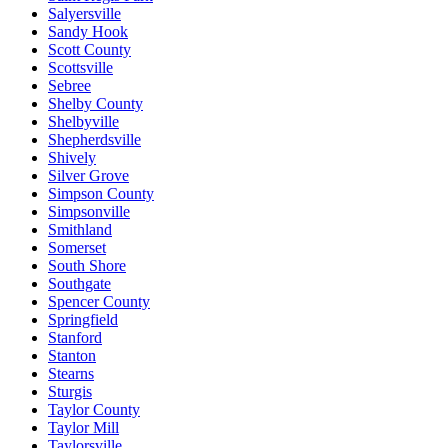
Salyersville
Sandy Hook
Scott County
Scottsville
Sebree
Shelby County
Shelbyville
Shepherdsville
Shively
Silver Grove
Simpson County
Simpsonville
Smithland
Somerset
South Shore
Southgate
Spencer County
Springfield
Stanford
Stanton
Stearns
Sturgis
Taylor County
Taylor Mill
Taylorsville