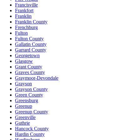
Francisville
Frankfort
Franklin
Franklin County
Frenchburg
Fulton
Fulton County
Gallatin County
Garrard County
Georgetown
Glasgow
Grant County
Graves County
Graymoor-Devondale
Grayson
Grayson County
Green County
Greensburg
Greenup
Greenup County
Greenville
Guthrie
Hancock County
Hardin County
Hardinsburg