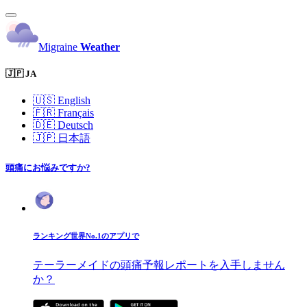
Migraine
Weather
🇯🇵 JA
🇺🇸
English
🇫🇷
Français
🇩🇪
Deutsch
🇯🇵
日本語
頭痛にお悩みですか?
ランキング世界No.1のアプリで
テーラーメイドの頭痛予報レポートを入手しません
か？