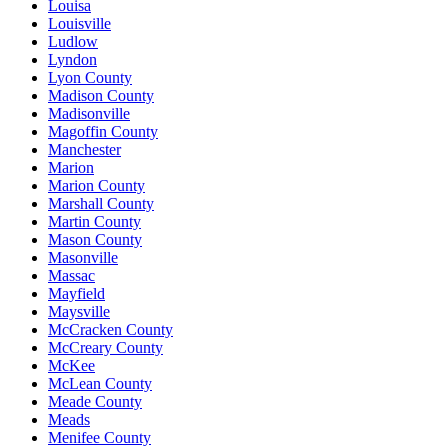
Louisa
Louisville
Ludlow
Lyndon
Lyon County
Madison County
Madisonville
Magoffin County
Manchester
Marion
Marion County
Marshall County
Martin County
Mason County
Masonville
Massac
Mayfield
Maysville
McCracken County
McCreary County
McKee
McLean County
Meade County
Meads
Menifee County