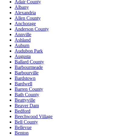
Adair County
Albany
Alexandria
Allen County
Anchorage
Anderson County
Annville
Ashland
Auburn
Audubon Park
Augusta
Ballard County
Barbourmeade
Barbourville
Bardstown
Bardwell
Barren County
Bath County
Beattyville
Beaver Dam
Bedford
Beechwood Village
Bell County
Bellevue
Benton