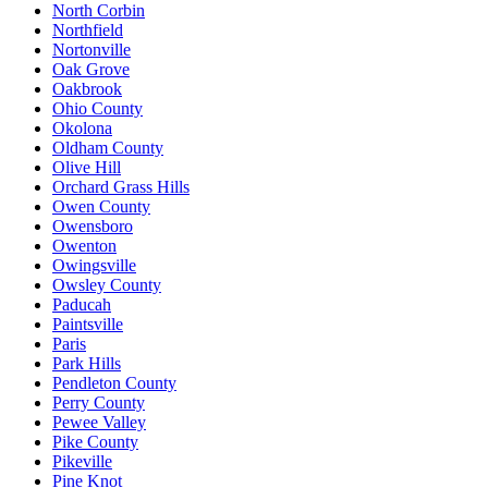
North Corbin
Northfield
Nortonville
Oak Grove
Oakbrook
Ohio County
Okolona
Oldham County
Olive Hill
Orchard Grass Hills
Owen County
Owensboro
Owenton
Owingsville
Owsley County
Paducah
Paintsville
Paris
Park Hills
Pendleton County
Perry County
Pewee Valley
Pike County
Pikeville
Pine Knot