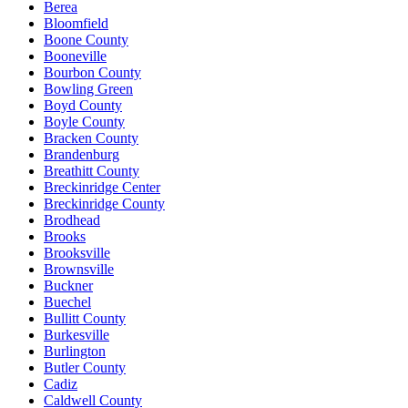
Berea
Bloomfield
Boone County
Booneville
Bourbon County
Bowling Green
Boyd County
Boyle County
Bracken County
Brandenburg
Breathitt County
Breckinridge Center
Breckinridge County
Brodhead
Brooks
Brooksville
Brownsville
Buckner
Buechel
Bullitt County
Burkesville
Burlington
Butler County
Cadiz
Caldwell County