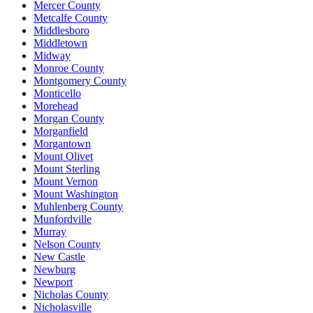
Mercer County
Metcalfe County
Middlesboro
Middletown
Midway
Monroe County
Montgomery County
Monticello
Morehead
Morgan County
Morganfield
Morgantown
Mount Olivet
Mount Sterling
Mount Vernon
Mount Washington
Muhlenberg County
Munfordville
Murray
Nelson County
New Castle
Newburg
Newport
Nicholas County
Nicholasville