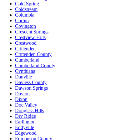
Cold Spring
Coldstream
Columbia
Corbin
Covington
Crescent Springs
Crestview Hills
Crestwood
Crittenden
Crittenden County
Cumberland
Cumberland County
Cynthiana
Danville
Daviess County
Dawson Springs
Dayton
Dixon
Doe Valley
Douglass Hills
Dry Ridge
Earlington
Eddyville
Edgewood
Edmonson County