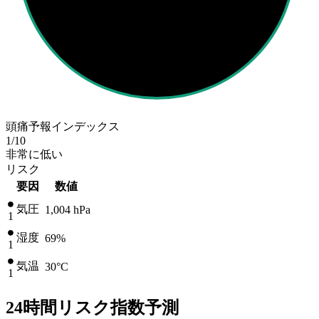
頭痛予報インデックス
1
/10
非常に低い
リスク
要因
数値
気圧
1,004
hPa
1
湿度
69%
1
気温
30
°C
1
24時間リスク指数予測