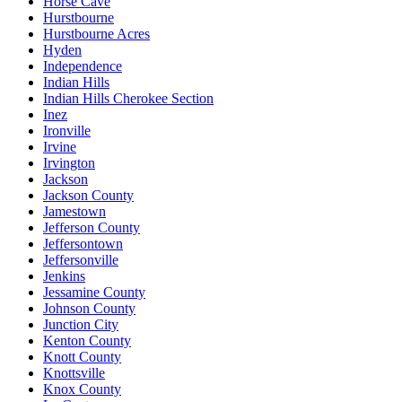
Horse Cave
Hurstbourne
Hurstbourne Acres
Hyden
Independence
Indian Hills
Indian Hills Cherokee Section
Inez
Ironville
Irvine
Irvington
Jackson
Jackson County
Jamestown
Jefferson County
Jeffersontown
Jeffersonville
Jenkins
Jessamine County
Johnson County
Junction City
Kenton County
Knott County
Knottsville
Knox County