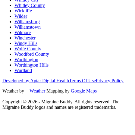
Whitley County
Wickliffe
Wilder
Williamsburg
Williamstown
Wilmore
Winchester
Windy Hills
Wolfe County
Woodford County
Worthington
Worthington Hills
Wurtland
Developed by Aptar Digital Health
Terms Of Use
Privacy Policy
Weather by
Weather
Mapping by
Google Maps
Copyright ©
2026
- Migraine Buddy. All rights reserved. The
Migraine Buddy logos and names are registered trademarks.