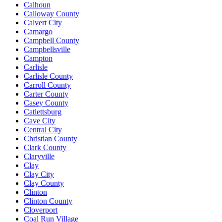
Calhoun
Calloway County
Calvert City
Camargo
Campbell County
Campbellsville
Campton
Carlisle
Carlisle County
Carroll County
Carter County
Casey County
Catlettsburg
Cave City
Central City
Christian County
Clark County
Claryville
Clay
Clay City
Clay County
Clinton
Clinton County
Cloverport
Coal Run Village