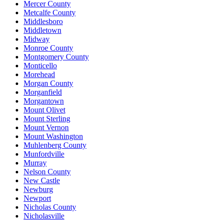
Mercer County
Metcalfe County
Middlesboro
Middletown
Midway
Monroe County
Montgomery County
Monticello
Morehead
Morgan County
Morganfield
Morgantown
Mount Olivet
Mount Sterling
Mount Vernon
Mount Washington
Muhlenberg County
Munfordville
Murray
Nelson County
New Castle
Newburg
Newport
Nicholas County
Nicholasville