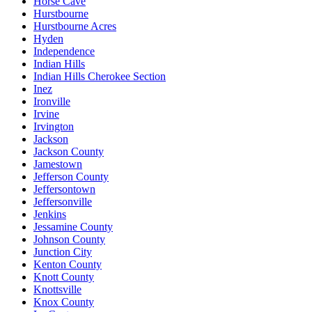
Horse Cave
Hurstbourne
Hurstbourne Acres
Hyden
Independence
Indian Hills
Indian Hills Cherokee Section
Inez
Ironville
Irvine
Irvington
Jackson
Jackson County
Jamestown
Jefferson County
Jeffersontown
Jeffersonville
Jenkins
Jessamine County
Johnson County
Junction City
Kenton County
Knott County
Knottsville
Knox County