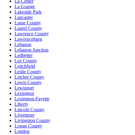
La Center
La Grange
Lakeside Park
Lancaster
Larue County
Laurel County
Lawrence County
Lawrenceburg
Lebanon
Lebanon Junction
Ledbetter
Lee County
Leitchfield
Leslie County
Letcher County
Lewis County
Lewisport
Lexington
Lexington-Fayette
Liberty
Lincoln County
Livermore
Livingston County
Logan County
London