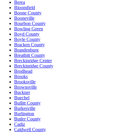
Berea
Bloomfield
Boone County
Booneville
Bourbon County
Bowling Green
Boyd County
Boyle County
Bracken County
Brandenburg
Breathitt County
Breckinridge Center
Breckinridge County
Brodhead
Brooks
Brooksville
Brownsville
Buckner
Buechel
Bullitt County
Burkesville
Burlington
Butler County
Cadiz
Caldwell County