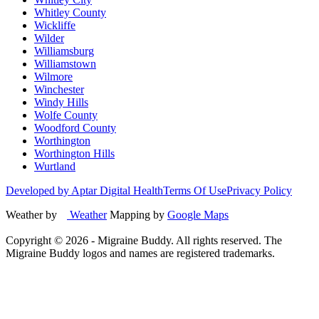
Whitley County
Wickliffe
Wilder
Williamsburg
Williamstown
Wilmore
Winchester
Windy Hills
Wolfe County
Woodford County
Worthington
Worthington Hills
Wurtland
Developed by Aptar Digital Health
Terms Of Use
Privacy Policy
Weather by
Weather
Mapping by
Google Maps
Copyright ©
2026
- Migraine Buddy. All rights reserved. The
Migraine Buddy logos and names are registered trademarks.