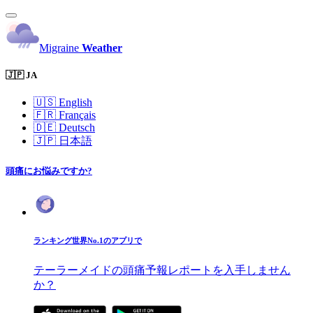
Migraine
Weather
🇯🇵 JA
🇺🇸
English
🇫🇷
Français
🇩🇪
Deutsch
🇯🇵
日本語
頭痛にお悩みですか?
ランキング世界No.1のアプリで
テーラーメイドの頭痛予報レポートを入手しません
か？