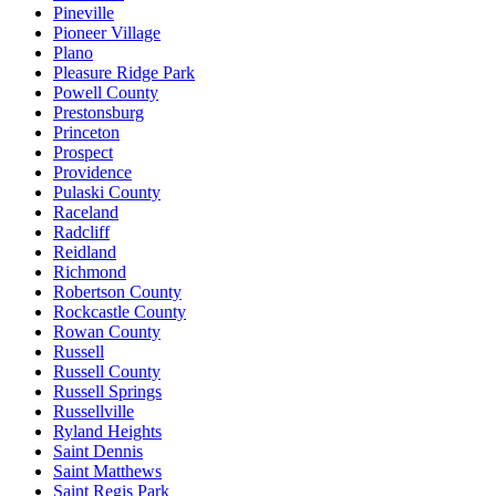
Pineville
Pioneer Village
Plano
Pleasure Ridge Park
Powell County
Prestonsburg
Princeton
Prospect
Providence
Pulaski County
Raceland
Radcliff
Reidland
Richmond
Robertson County
Rockcastle County
Rowan County
Russell
Russell County
Russell Springs
Russellville
Ryland Heights
Saint Dennis
Saint Matthews
Saint Regis Park