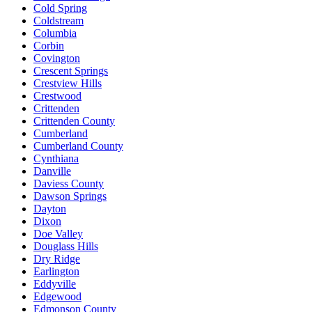
Cold Spring
Coldstream
Columbia
Corbin
Covington
Crescent Springs
Crestview Hills
Crestwood
Crittenden
Crittenden County
Cumberland
Cumberland County
Cynthiana
Danville
Daviess County
Dawson Springs
Dayton
Dixon
Doe Valley
Douglass Hills
Dry Ridge
Earlington
Eddyville
Edgewood
Edmonson County