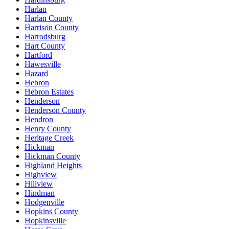
Harlan
Harlan County
Harrison County
Harrodsburg
Hart County
Hartford
Hawesville
Hazard
Hebron
Hebron Estates
Henderson
Henderson County
Hendron
Henry County
Heritage Creek
Hickman
Hickman County
Highland Heights
Highview
Hillview
Hindman
Hodgenville
Hopkins County
Hopkinsville