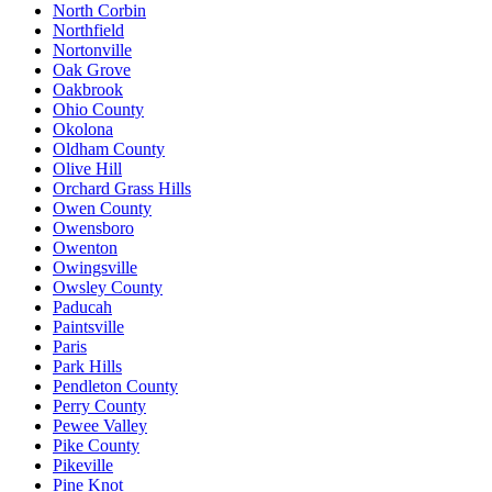
North Corbin
Northfield
Nortonville
Oak Grove
Oakbrook
Ohio County
Okolona
Oldham County
Olive Hill
Orchard Grass Hills
Owen County
Owensboro
Owenton
Owingsville
Owsley County
Paducah
Paintsville
Paris
Park Hills
Pendleton County
Perry County
Pewee Valley
Pike County
Pikeville
Pine Knot