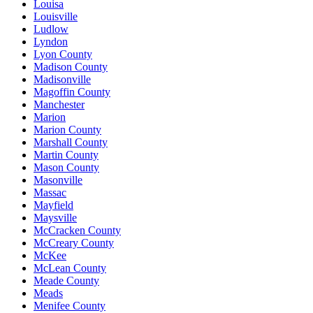
Louisa
Louisville
Ludlow
Lyndon
Lyon County
Madison County
Madisonville
Magoffin County
Manchester
Marion
Marion County
Marshall County
Martin County
Mason County
Masonville
Massac
Mayfield
Maysville
McCracken County
McCreary County
McKee
McLean County
Meade County
Meads
Menifee County