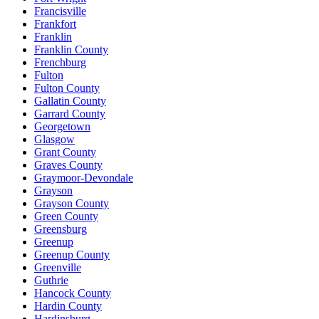
Francisville
Frankfort
Franklin
Franklin County
Frenchburg
Fulton
Fulton County
Gallatin County
Garrard County
Georgetown
Glasgow
Grant County
Graves County
Graymoor-Devondale
Grayson
Grayson County
Green County
Greensburg
Greenup
Greenup County
Greenville
Guthrie
Hancock County
Hardin County
Hardinsburg