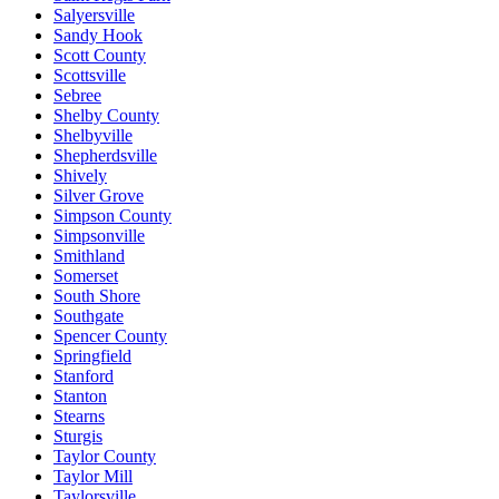
Salyersville
Sandy Hook
Scott County
Scottsville
Sebree
Shelby County
Shelbyville
Shepherdsville
Shively
Silver Grove
Simpson County
Simpsonville
Smithland
Somerset
South Shore
Southgate
Spencer County
Springfield
Stanford
Stanton
Stearns
Sturgis
Taylor County
Taylor Mill
Taylorsville