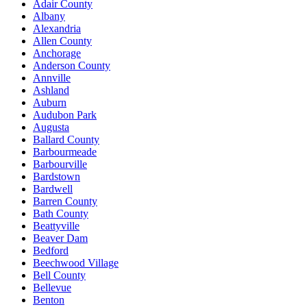
Adair County
Albany
Alexandria
Allen County
Anchorage
Anderson County
Annville
Ashland
Auburn
Audubon Park
Augusta
Ballard County
Barbourmeade
Barbourville
Bardstown
Bardwell
Barren County
Bath County
Beattyville
Beaver Dam
Bedford
Beechwood Village
Bell County
Bellevue
Benton