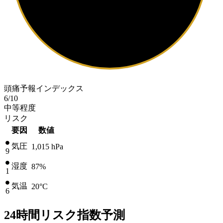
頭痛予報インデックス
6
/10
中等程度
リスク
要因
数値
気圧
1,015
hPa
9
湿度
87%
1
気温
20
°C
6
24時間リスク指数予測