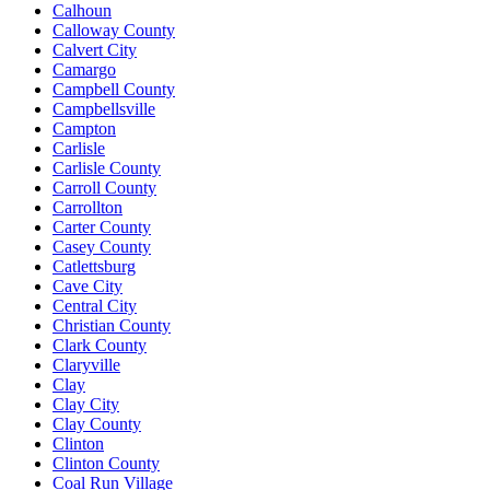
Calhoun
Calloway County
Calvert City
Camargo
Campbell County
Campbellsville
Campton
Carlisle
Carlisle County
Carroll County
Carrollton
Carter County
Casey County
Catlettsburg
Cave City
Central City
Christian County
Clark County
Claryville
Clay
Clay City
Clay County
Clinton
Clinton County
Coal Run Village