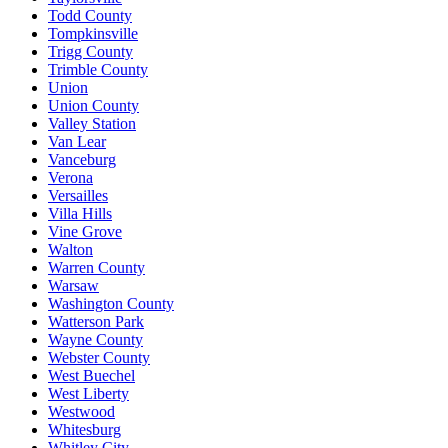
Todd County
Tompkinsville
Trigg County
Trimble County
Union
Union County
Valley Station
Van Lear
Vanceburg
Verona
Versailles
Villa Hills
Vine Grove
Walton
Warren County
Warsaw
Washington County
Watterson Park
Wayne County
Webster County
West Buechel
West Liberty
Westwood
Whitesburg
Whitley City