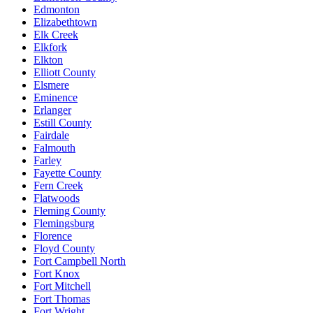
Edmonton
Elizabethtown
Elk Creek
Elkfork
Elkton
Elliott County
Elsmere
Eminence
Erlanger
Estill County
Fairdale
Falmouth
Farley
Fayette County
Fern Creek
Flatwoods
Fleming County
Flemingsburg
Florence
Floyd County
Fort Campbell North
Fort Knox
Fort Mitchell
Fort Thomas
Fort Wright