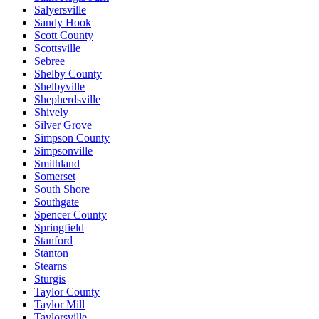
Salyersville
Sandy Hook
Scott County
Scottsville
Sebree
Shelby County
Shelbyville
Shepherdsville
Shively
Silver Grove
Simpson County
Simpsonville
Smithland
Somerset
South Shore
Southgate
Spencer County
Springfield
Stanford
Stanton
Stearns
Sturgis
Taylor County
Taylor Mill
Taylorsville