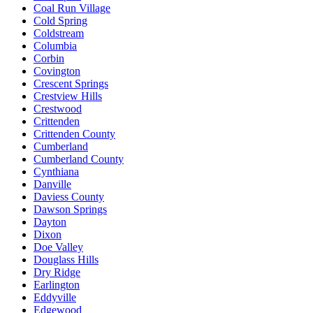
Coal Run Village
Cold Spring
Coldstream
Columbia
Corbin
Covington
Crescent Springs
Crestview Hills
Crestwood
Crittenden
Crittenden County
Cumberland
Cumberland County
Cynthiana
Danville
Daviess County
Dawson Springs
Dayton
Dixon
Doe Valley
Douglass Hills
Dry Ridge
Earlington
Eddyville
Edgewood