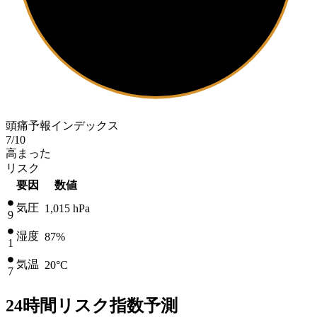
頭痛予報インデックス
7
/10
高まった
リスク
要因
数値
気圧
1,015
hPa
9
湿度
87%
1
気温
20
°C
7
24時間リスク指数予測