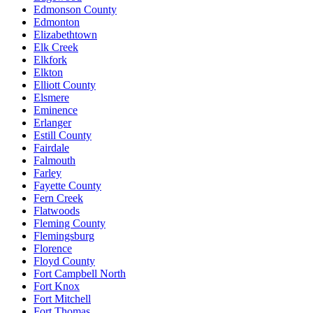
Edmonson County
Edmonton
Elizabethtown
Elk Creek
Elkfork
Elkton
Elliott County
Elsmere
Eminence
Erlanger
Estill County
Fairdale
Falmouth
Farley
Fayette County
Fern Creek
Flatwoods
Fleming County
Flemingsburg
Florence
Floyd County
Fort Campbell North
Fort Knox
Fort Mitchell
Fort Thomas