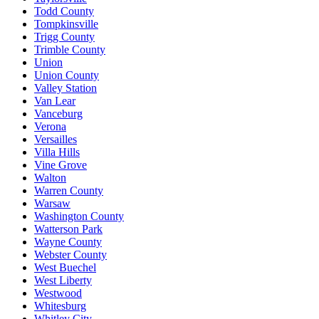
Todd County
Tompkinsville
Trigg County
Trimble County
Union
Union County
Valley Station
Van Lear
Vanceburg
Verona
Versailles
Villa Hills
Vine Grove
Walton
Warren County
Warsaw
Washington County
Watterson Park
Wayne County
Webster County
West Buechel
West Liberty
Westwood
Whitesburg
Whitley City