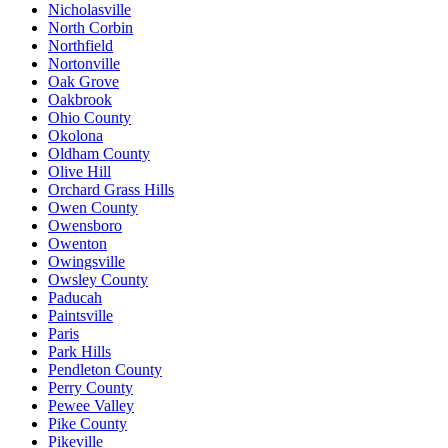
Nicholasville
North Corbin
Northfield
Nortonville
Oak Grove
Oakbrook
Ohio County
Okolona
Oldham County
Olive Hill
Orchard Grass Hills
Owen County
Owensboro
Owenton
Owingsville
Owsley County
Paducah
Paintsville
Paris
Park Hills
Pendleton County
Perry County
Pewee Valley
Pike County
Pikeville