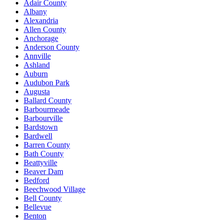
Adair County
Albany
Alexandria
Allen County
Anchorage
Anderson County
Annville
Ashland
Auburn
Audubon Park
Augusta
Ballard County
Barbourmeade
Barbourville
Bardstown
Bardwell
Barren County
Bath County
Beattyville
Beaver Dam
Bedford
Beechwood Village
Bell County
Bellevue
Benton