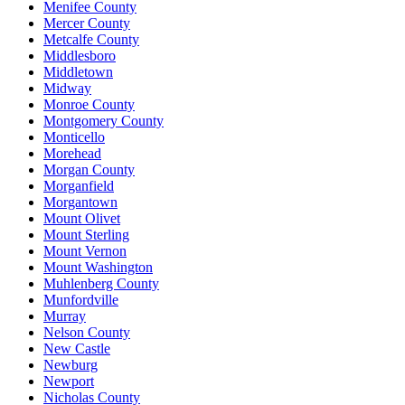
Menifee County
Mercer County
Metcalfe County
Middlesboro
Middletown
Midway
Monroe County
Montgomery County
Monticello
Morehead
Morgan County
Morganfield
Morgantown
Mount Olivet
Mount Sterling
Mount Vernon
Mount Washington
Muhlenberg County
Munfordville
Murray
Nelson County
New Castle
Newburg
Newport
Nicholas County