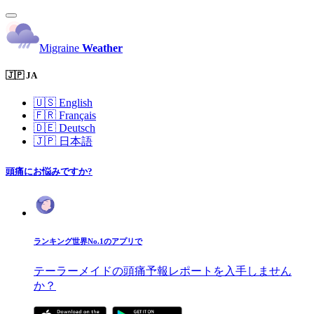
Migraine
Weather
🇯🇵 JA
🇺🇸
English
🇫🇷
Français
🇩🇪
Deutsch
🇯🇵
日本語
頭痛にお悩みですか?
ランキング世界No.1のアプリで
テーラーメイドの頭痛予報レポートを入手しません
か？