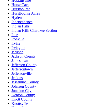
Hopkinsville
Horse Cave
Hurstbourne
Hurstbourne Acres
Hyden
Independence
Indian Hills
Indian Hills Cherokee Section
Inez
Ironville
Irvine
Irvington
Jackson
Jackson County
Jamestown
Jefferson County
Jeffersontown
Jeffersonville
Jenkins
Jessamine County
Johnson County
Junction City
Kenton County
Knott County
Knottsville