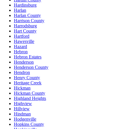
Hardinsburg
Harlan
Harlan County
Harrison County
Harrodsburg
Hart County
Hartford
Hawesville
Hazard
Hebron
Hebron Estates
Henderson
Henderson County
Hendron
Henry County
Heritage Creek
Hickman
Hickman County
Highland Heights
Highview
Hillview
Hindman
Hodgenville
Hopkins County