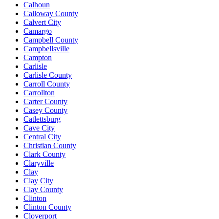
Calhoun
Calloway County
Calvert City
Camargo
Campbell County
Campbellsville
Campton
Carlisle
Carlisle County
Carroll County
Carrollton
Carter County
Casey County
Catlettsburg
Cave City
Central City
Christian County
Clark County
Claryville
Clay
Clay City
Clay County
Clinton
Clinton County
Cloverport