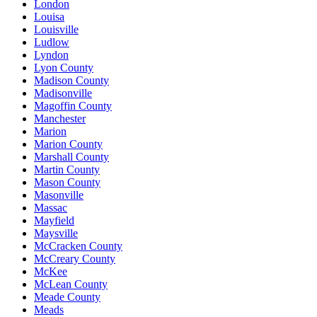
London
Louisa
Louisville
Ludlow
Lyndon
Lyon County
Madison County
Madisonville
Magoffin County
Manchester
Marion
Marion County
Marshall County
Martin County
Mason County
Masonville
Massac
Mayfield
Maysville
McCracken County
McCreary County
McKee
McLean County
Meade County
Meads