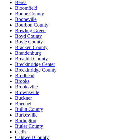
Berea
Bloomfield
Boone County
Booneville
Bourbon County
Bowling Green
Boyd County
Boyle County
Bracken County
Brandenburg
Breathitt County
Breckinridge Center
Breckinridge County
Brodhead
Brooks
Brooksville
Brownsville
Buckner
Buechel
Bullitt County
Burkesville
Burlington
Butler County
Cadiz
Caldwell County