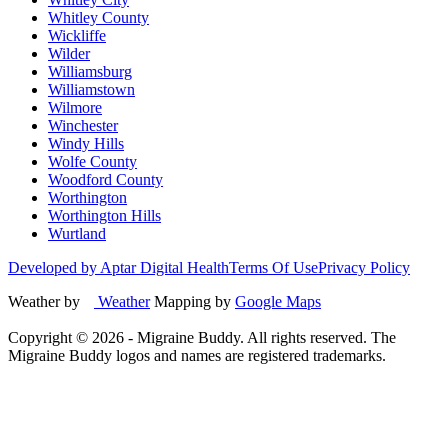
Whitley County
Wickliffe
Wilder
Williamsburg
Williamstown
Wilmore
Winchester
Windy Hills
Wolfe County
Woodford County
Worthington
Worthington Hills
Wurtland
Developed by Aptar Digital Health
Terms Of Use
Privacy Policy
Weather by
Weather
Mapping by
Google Maps
Copyright ©
2026
- Migraine Buddy. All rights reserved. The
Migraine Buddy logos and names are registered trademarks.