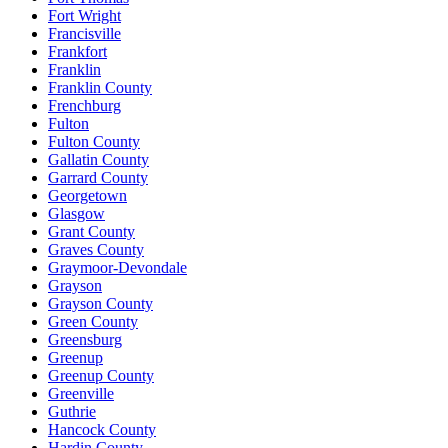
Fort Wright
Francisville
Frankfort
Franklin
Franklin County
Frenchburg
Fulton
Fulton County
Gallatin County
Garrard County
Georgetown
Glasgow
Grant County
Graves County
Graymoor-Devondale
Grayson
Grayson County
Green County
Greensburg
Greenup
Greenup County
Greenville
Guthrie
Hancock County
Hardin County