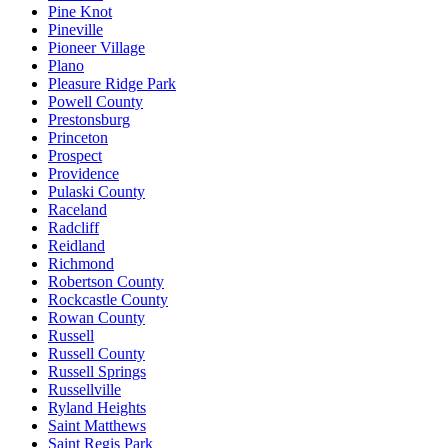
Pine Knot
Pineville
Pioneer Village
Plano
Pleasure Ridge Park
Powell County
Prestonsburg
Princeton
Prospect
Providence
Pulaski County
Raceland
Radcliff
Reidland
Richmond
Robertson County
Rockcastle County
Rowan County
Russell
Russell County
Russell Springs
Russellville
Ryland Heights
Saint Matthews
Saint Regis Park