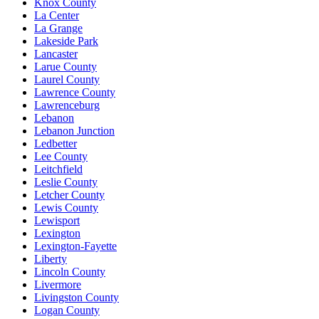
Knox County
La Center
La Grange
Lakeside Park
Lancaster
Larue County
Laurel County
Lawrence County
Lawrenceburg
Lebanon
Lebanon Junction
Ledbetter
Lee County
Leitchfield
Leslie County
Letcher County
Lewis County
Lewisport
Lexington
Lexington-Fayette
Liberty
Lincoln County
Livermore
Livingston County
Logan County