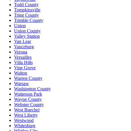
Todd County
Tompkinsville
Trigg County
Trimble County
Union
Union County
Valley Station
Van Lear
Vanceburg
Verona
Versailles
Villa Hills
Vine Grove
Walton
Warren County
Warsaw
Washington County
Watterson Park
Wayne County
Webster County
West Buechel
West Liberty
Westwood
Whitesburg
Whitley City