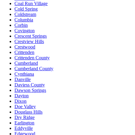
Coal Run Village
Cold Spring
Coldstream
Columbia
Corbin
Covington
Crescent Springs
Crestview Hills
Crestwood
Crittenden
Crittenden County
Cumberland
Cumberland County
Cynthiana
Danville
Daviess County
Dawson Springs
Dayton
Dixon
Doe Valley
Douglass Hills
Dry Ridge
Earlington
Eddyville
Edgewood