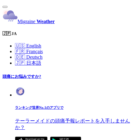
Migraine
Weather
🇯🇵 JA
🇺🇸
English
🇫🇷
Français
🇩🇪
Deutsch
🇯🇵
日本語
頭痛にお悩みですか?
ランキング世界No.1のアプリで
テーラーメイドの頭痛予報レポートを入手しません
か？