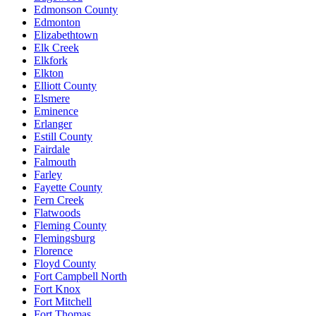
Edmonson County
Edmonton
Elizabethtown
Elk Creek
Elkfork
Elkton
Elliott County
Elsmere
Eminence
Erlanger
Estill County
Fairdale
Falmouth
Farley
Fayette County
Fern Creek
Flatwoods
Fleming County
Flemingsburg
Florence
Floyd County
Fort Campbell North
Fort Knox
Fort Mitchell
Fort Thomas