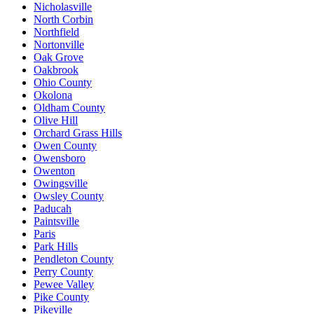
Nicholasville
North Corbin
Northfield
Nortonville
Oak Grove
Oakbrook
Ohio County
Okolona
Oldham County
Olive Hill
Orchard Grass Hills
Owen County
Owensboro
Owenton
Owingsville
Owsley County
Paducah
Paintsville
Paris
Park Hills
Pendleton County
Perry County
Pewee Valley
Pike County
Pikeville