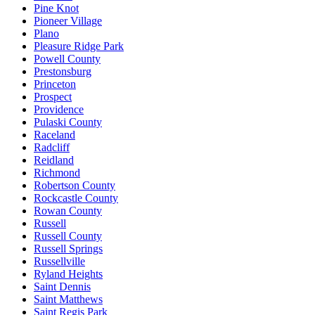
Pine Knot
Pioneer Village
Plano
Pleasure Ridge Park
Powell County
Prestonsburg
Princeton
Prospect
Providence
Pulaski County
Raceland
Radcliff
Reidland
Richmond
Robertson County
Rockcastle County
Rowan County
Russell
Russell County
Russell Springs
Russellville
Ryland Heights
Saint Dennis
Saint Matthews
Saint Regis Park