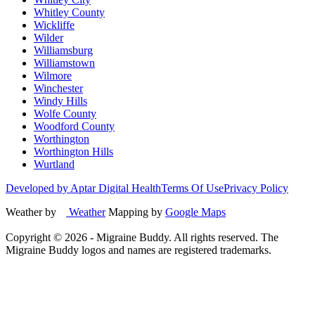
Whitley County
Wickliffe
Wilder
Williamsburg
Williamstown
Wilmore
Winchester
Windy Hills
Wolfe County
Woodford County
Worthington
Worthington Hills
Wurtland
Developed by Aptar Digital Health
Terms Of Use
Privacy Policy
Weather by
Weather
Mapping by
Google Maps
Copyright ©
2026
- Migraine Buddy. All rights reserved. The
Migraine Buddy logos and names are registered trademarks.