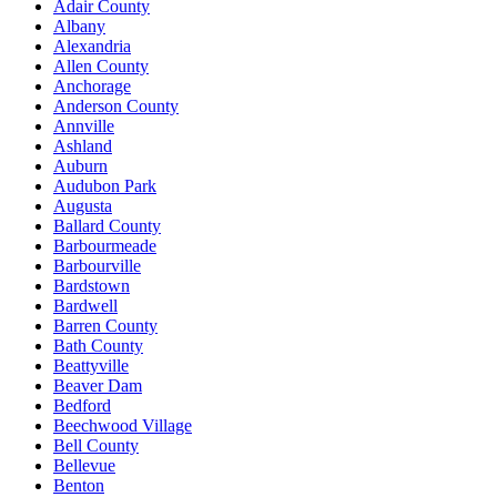
Adair County
Albany
Alexandria
Allen County
Anchorage
Anderson County
Annville
Ashland
Auburn
Audubon Park
Augusta
Ballard County
Barbourmeade
Barbourville
Bardstown
Bardwell
Barren County
Bath County
Beattyville
Beaver Dam
Bedford
Beechwood Village
Bell County
Bellevue
Benton