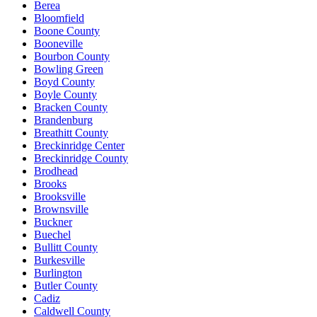
Berea
Bloomfield
Boone County
Booneville
Bourbon County
Bowling Green
Boyd County
Boyle County
Bracken County
Brandenburg
Breathitt County
Breckinridge Center
Breckinridge County
Brodhead
Brooks
Brooksville
Brownsville
Buckner
Buechel
Bullitt County
Burkesville
Burlington
Butler County
Cadiz
Caldwell County