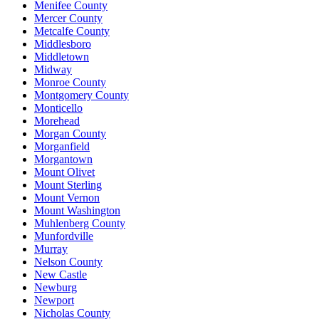
Menifee County
Mercer County
Metcalfe County
Middlesboro
Middletown
Midway
Monroe County
Montgomery County
Monticello
Morehead
Morgan County
Morganfield
Morgantown
Mount Olivet
Mount Sterling
Mount Vernon
Mount Washington
Muhlenberg County
Munfordville
Murray
Nelson County
New Castle
Newburg
Newport
Nicholas County