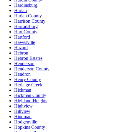
Hardinsburg
Harlan
Harlan County
Harrison County
Harrodsburg
Hart County
Hartford
Hawesville
Hazard
Hebron
Hebron Estates
Henderson
Henderson County
Hendron
Henry County
Heritage Creek
Hickman
Hickman County
Highland Heights
Highview
Hillview
Hindman
Hodgenville
Hopkins County