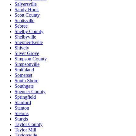
Salyersville
Sandy Hook
Scott County
Scottsville
Sebree
Shelby County
Shelbyville
Shepherdsville
Shively
Silver Grove
Simpson County
Simpsonville
Smithland
Somerset
South Shore
Southgate
Spencer County
Springfield
Stanford
Stanton
Stearns
Sturgis
Taylor County
Taylor Mill
Taylorsville