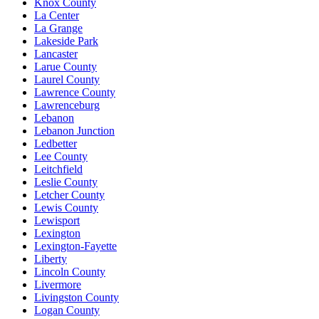
Knox County
La Center
La Grange
Lakeside Park
Lancaster
Larue County
Laurel County
Lawrence County
Lawrenceburg
Lebanon
Lebanon Junction
Ledbetter
Lee County
Leitchfield
Leslie County
Letcher County
Lewis County
Lewisport
Lexington
Lexington-Fayette
Liberty
Lincoln County
Livermore
Livingston County
Logan County