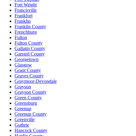
Fort Wright
Francisville
Frankfort
Franklin
Franklin County
Frenchburg
Fulton
Fulton County
Gallatin County
Garrard County
Georgetown
Glasgow
Grant County
Graves County
Graymoor-Devondale
Grayson
Grayson County
Green County
Greensburg
Greenup
Greenup County
Greenville
Guthrie
Hancock County
Hardin County