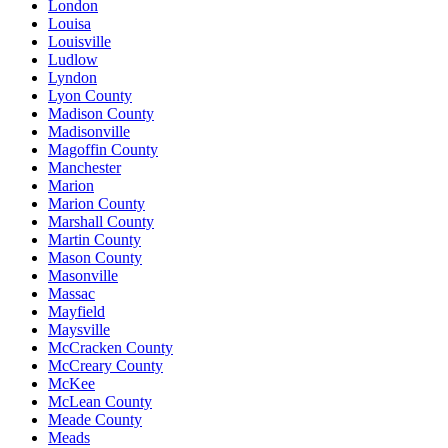
London
Louisa
Louisville
Ludlow
Lyndon
Lyon County
Madison County
Madisonville
Magoffin County
Manchester
Marion
Marion County
Marshall County
Martin County
Mason County
Masonville
Massac
Mayfield
Maysville
McCracken County
McCreary County
McKee
McLean County
Meade County
Meads