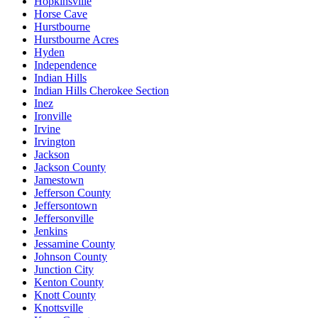
Hopkinsville
Horse Cave
Hurstbourne
Hurstbourne Acres
Hyden
Independence
Indian Hills
Indian Hills Cherokee Section
Inez
Ironville
Irvine
Irvington
Jackson
Jackson County
Jamestown
Jefferson County
Jeffersontown
Jeffersonville
Jenkins
Jessamine County
Johnson County
Junction City
Kenton County
Knott County
Knottsville