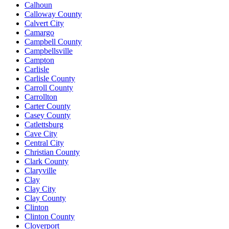
Calhoun
Calloway County
Calvert City
Camargo
Campbell County
Campbellsville
Campton
Carlisle
Carlisle County
Carroll County
Carrollton
Carter County
Casey County
Catlettsburg
Cave City
Central City
Christian County
Clark County
Claryville
Clay
Clay City
Clay County
Clinton
Clinton County
Cloverport