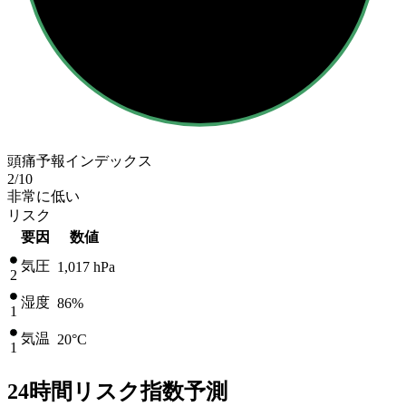
頭痛予報インデックス
2
/10
非常に低い
リスク
要因
数値
気圧
1,017
hPa
2
湿度
86%
1
気温
20
°C
1
24時間リスク指数予測