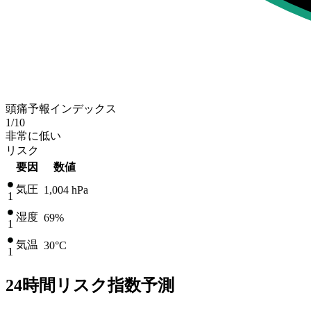
頭痛予報インデックス
1
/10
非常に低い
リスク
要因
数値
気圧
1,004
hPa
1
湿度
69%
1
気温
30
°C
1
24時間リスク指数予測