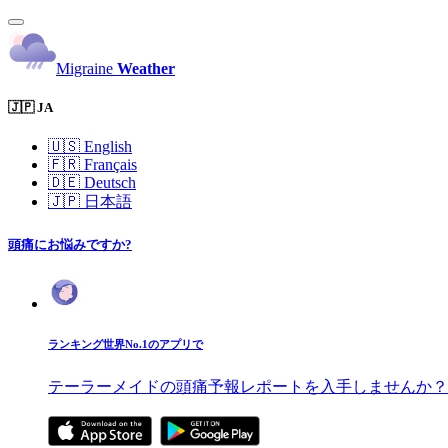
Migraine
Weather
🇯🇵 JA
🇺🇸
English
🇫🇷
Français
🇩🇪
Deutsch
🇯🇵
日本語
頭痛にお悩みですか?
ランキング世界No.1のアプリで
テーラーメイドの頭痛予報レポートを入手しませんか？