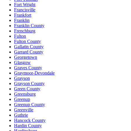
Fort Wright
Francisville
Frankfort
Franklin
Franklin County
Frenchburg
Fulton
Fulton County
Gallatin County
Garrard County
Georgetown
Glasgow
Graves County
Graymoor-Devondale
Grayson
Grayson County
Green County
Greensburg
Greenup
Greenup County
Greenville
Guthrie
Hancock County
Hardin County
Hardinsburg