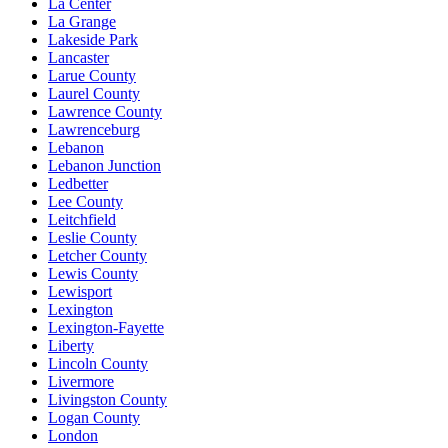
La Center
La Grange
Lakeside Park
Lancaster
Larue County
Laurel County
Lawrence County
Lawrenceburg
Lebanon
Lebanon Junction
Ledbetter
Lee County
Leitchfield
Leslie County
Letcher County
Lewis County
Lewisport
Lexington
Lexington-Fayette
Liberty
Lincoln County
Livermore
Livingston County
Logan County
London