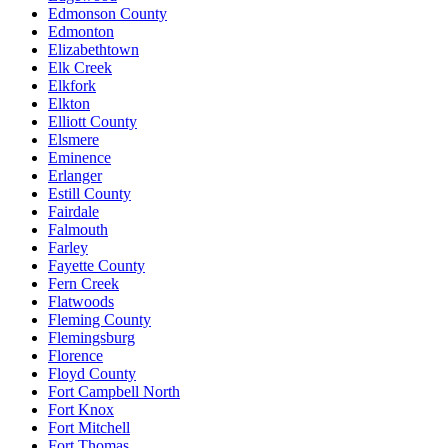
Edmonson County
Edmonton
Elizabethtown
Elk Creek
Elkfork
Elkton
Elliott County
Elsmere
Eminence
Erlanger
Estill County
Fairdale
Falmouth
Farley
Fayette County
Fern Creek
Flatwoods
Fleming County
Flemingsburg
Florence
Floyd County
Fort Campbell North
Fort Knox
Fort Mitchell
Fort Thomas