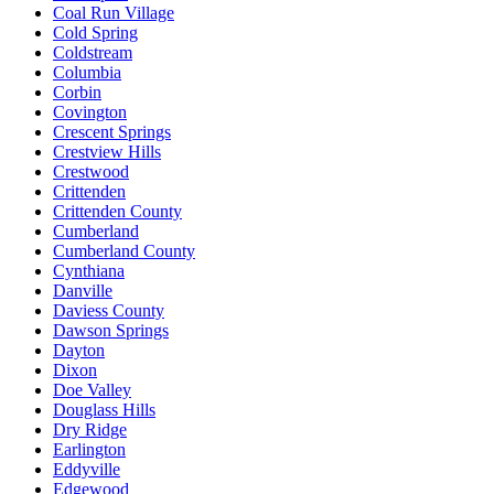
Coal Run Village
Cold Spring
Coldstream
Columbia
Corbin
Covington
Crescent Springs
Crestview Hills
Crestwood
Crittenden
Crittenden County
Cumberland
Cumberland County
Cynthiana
Danville
Daviess County
Dawson Springs
Dayton
Dixon
Doe Valley
Douglass Hills
Dry Ridge
Earlington
Eddyville
Edgewood