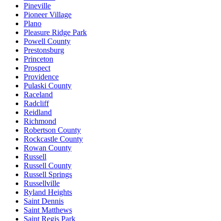
Pineville
Pioneer Village
Plano
Pleasure Ridge Park
Powell County
Prestonsburg
Princeton
Prospect
Providence
Pulaski County
Raceland
Radcliff
Reidland
Richmond
Robertson County
Rockcastle County
Rowan County
Russell
Russell County
Russell Springs
Russellville
Ryland Heights
Saint Dennis
Saint Matthews
Saint Regis Park