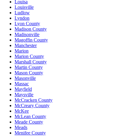
Louisa
Louisville
Ludlow
Lyndon
Lyon County
Madison County
Madisonville
Magoffin County
Manchester
Marion
Marion County
Marshall County
Martin County
Mason County
Masonville
Massac
Mayfield
Maysville
McCracken County
McCreary County
McKee
McLean County
Meade County
Meads
Menifee County