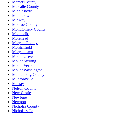
Mercer County
Metcalfe County
Middlesboro
Middletown
Midway
Monroe County
Montgomery County
Monticello
Morehead
Morgan County
Morganfield
Morgantown
Mount Olivet
Mount Sterling
Mount Vernon
Mount Washington
Muhlenberg County
Munfordville
Murray
Nelson County
New Castle
Newburg
Newport
Nicholas County
Nicholasville