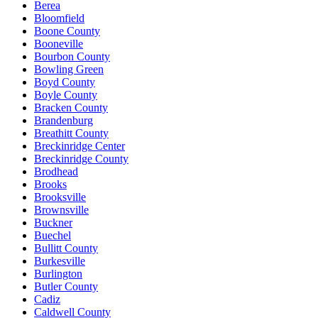
Berea
Bloomfield
Boone County
Booneville
Bourbon County
Bowling Green
Boyd County
Boyle County
Bracken County
Brandenburg
Breathitt County
Breckinridge Center
Breckinridge County
Brodhead
Brooks
Brooksville
Brownsville
Buckner
Buechel
Bullitt County
Burkesville
Burlington
Butler County
Cadiz
Caldwell County