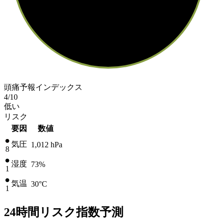
頭痛予報インデックス
4
/10
低い
リスク
要因
数値
気圧
1,012
hPa
8
湿度
73%
1
気温
30
°C
1
24時間リスク指数予測