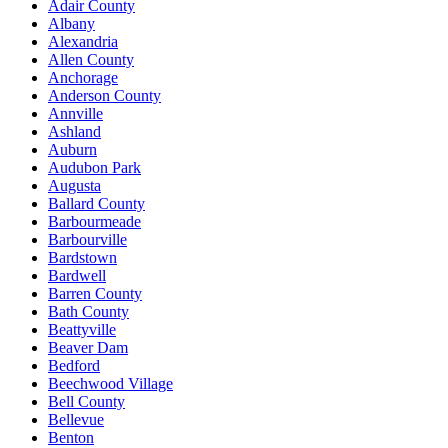
Adair County
Albany
Alexandria
Allen County
Anchorage
Anderson County
Annville
Ashland
Auburn
Audubon Park
Augusta
Ballard County
Barbourmeade
Barbourville
Bardstown
Bardwell
Barren County
Bath County
Beattyville
Beaver Dam
Bedford
Beechwood Village
Bell County
Bellevue
Benton