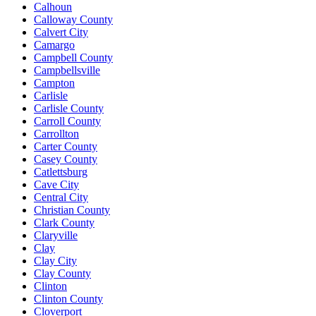
Calhoun
Calloway County
Calvert City
Camargo
Campbell County
Campbellsville
Campton
Carlisle
Carlisle County
Carroll County
Carrollton
Carter County
Casey County
Catlettsburg
Cave City
Central City
Christian County
Clark County
Claryville
Clay
Clay City
Clay County
Clinton
Clinton County
Cloverport