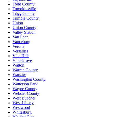
Todd County
Tompkinsville
Trigg County
Trimble County
Union
Union County
Valley Station
Van Lear
Vanceburg
Verona
Versailles
Villa Hills
Vine Grove
Walton
Warren County
Warsaw
Washington County
Watterson Park
Wayne County
Webster County
West Buechel
West Liberty
Westwood
Whitesburg
Whitley City