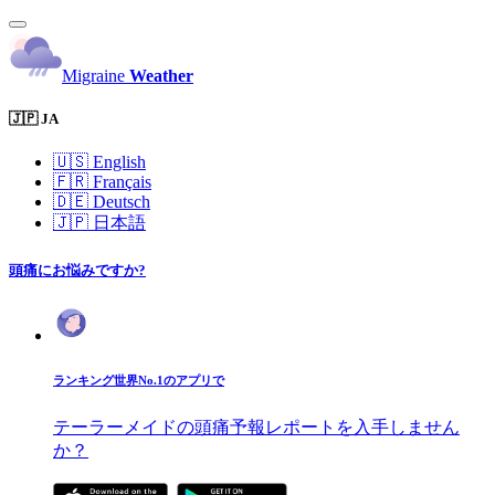
Migraine
Weather
🇯🇵 JA
🇺🇸
English
🇫🇷
Français
🇩🇪
Deutsch
🇯🇵
日本語
頭痛にお悩みですか?
ランキング世界No.1のアプリで
テーラーメイドの頭痛予報レポートを入手しません
か？