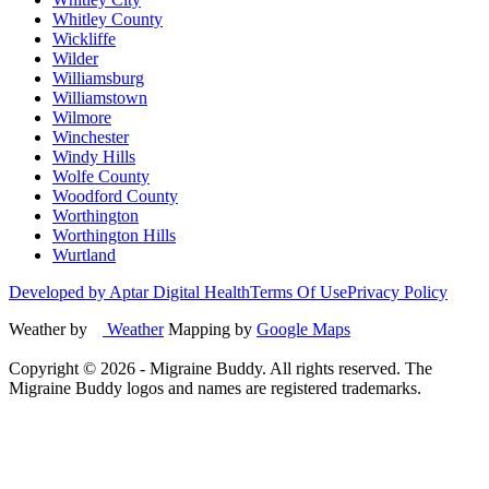
Whitley County
Wickliffe
Wilder
Williamsburg
Williamstown
Wilmore
Winchester
Windy Hills
Wolfe County
Woodford County
Worthington
Worthington Hills
Wurtland
Developed by Aptar Digital Health
Terms Of Use
Privacy Policy
Weather by
Weather
Mapping by
Google Maps
Copyright ©
2026
- Migraine Buddy. All rights reserved. The
Migraine Buddy logos and names are registered trademarks.