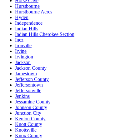
Horse Cave
Hurstbourne
Hurstbourne Acres
Hyden
Independence
Indian Hills
Indian Hills Cherokee Section
Inez
Ironville
Irvine
Irvington
Jackson
Jackson County
Jamestown
Jefferson County
Jeffersontown
Jeffersonville
Jenkins
Jessamine County
Johnson County
Junction City
Kenton County
Knott County
Knottsville
Knox County