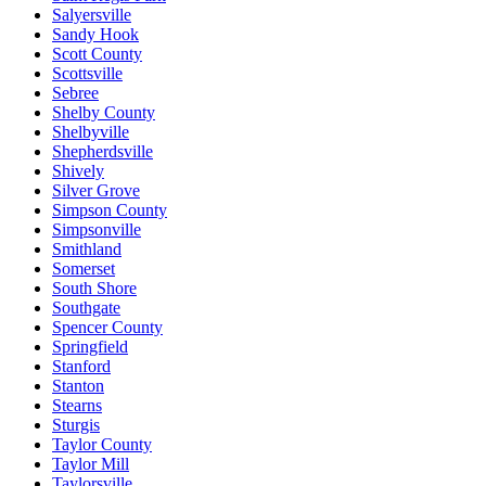
Salyersville
Sandy Hook
Scott County
Scottsville
Sebree
Shelby County
Shelbyville
Shepherdsville
Shively
Silver Grove
Simpson County
Simpsonville
Smithland
Somerset
South Shore
Southgate
Spencer County
Springfield
Stanford
Stanton
Stearns
Sturgis
Taylor County
Taylor Mill
Taylorsville