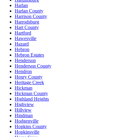
Harlan
Harlan County
Harrison County
Harrodsburg
Hart County
Hartford
Hawesville
Hazard
Hebron
Hebron Estates
Henderson
Henderson County
Hendron
Henry County
Heritage Creek
Hickman
Hickman County
Highland Heights
Highview
Hillview
Hindman
Hodgenville
Hopkins County
Hopkinsville