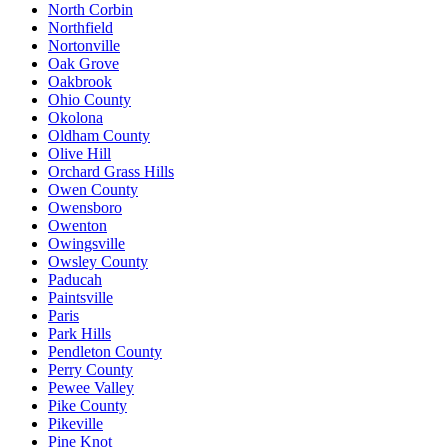
North Corbin
Northfield
Nortonville
Oak Grove
Oakbrook
Ohio County
Okolona
Oldham County
Olive Hill
Orchard Grass Hills
Owen County
Owensboro
Owenton
Owingsville
Owsley County
Paducah
Paintsville
Paris
Park Hills
Pendleton County
Perry County
Pewee Valley
Pike County
Pikeville
Pine Knot