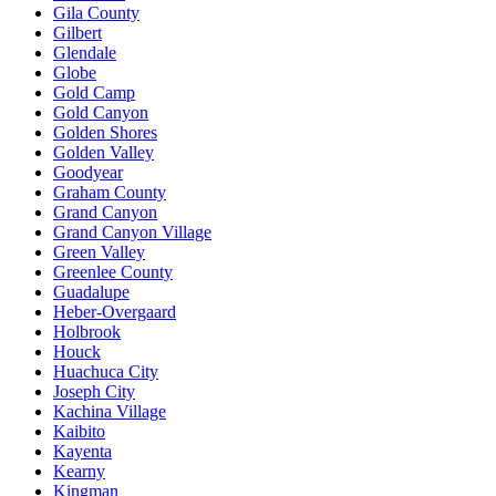
Gila County
Gilbert
Glendale
Globe
Gold Camp
Gold Canyon
Golden Shores
Golden Valley
Goodyear
Graham County
Grand Canyon
Grand Canyon Village
Green Valley
Greenlee County
Guadalupe
Heber-Overgaard
Holbrook
Houck
Huachuca City
Joseph City
Kachina Village
Kaibito
Kayenta
Kearny
Kingman