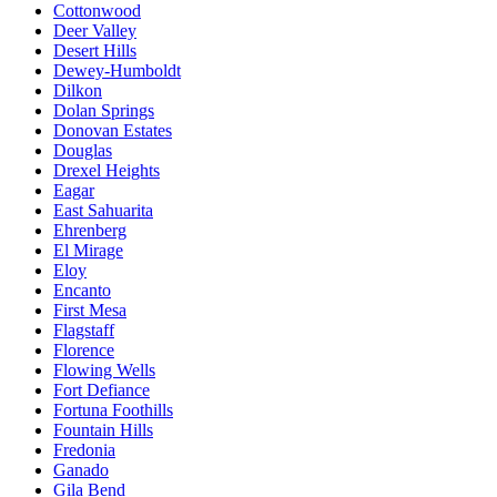
Cottonwood
Deer Valley
Desert Hills
Dewey-Humboldt
Dilkon
Dolan Springs
Donovan Estates
Douglas
Drexel Heights
Eagar
East Sahuarita
Ehrenberg
El Mirage
Eloy
Encanto
First Mesa
Flagstaff
Florence
Flowing Wells
Fort Defiance
Fortuna Foothills
Fountain Hills
Fredonia
Ganado
Gila Bend