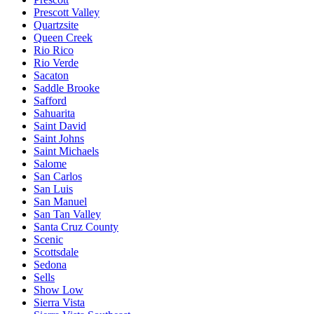
Prescott Valley
Quartzsite
Queen Creek
Rio Rico
Rio Verde
Sacaton
Saddle Brooke
Safford
Sahuarita
Saint David
Saint Johns
Saint Michaels
Salome
San Carlos
San Luis
San Manuel
San Tan Valley
Santa Cruz County
Scenic
Scottsdale
Sedona
Sells
Show Low
Sierra Vista