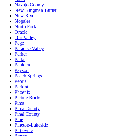
Navajo County
New Kingman-Butler
New River
Nogales
North Fork
Oracle
Oro Valley
Page
Paradise Valley
Parker
Parks
Paulden
Payson
Peach Springs
Peoria
Peridot
Phoenix
Picture Rocks
Pima
Pima County
Pinal County
Pine
Pinetop-Lakeside
Pirtleville
Prescott