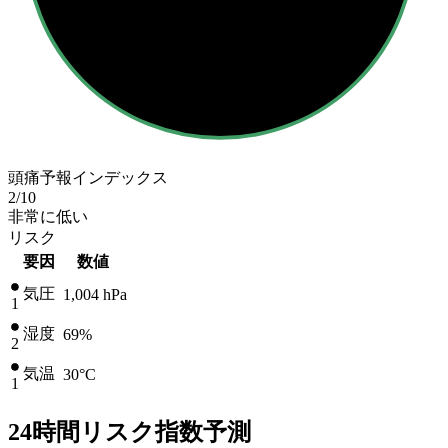
頭痛予報インデックス
2
/10
非常に低い
リスク
要因
数値
気圧
1,004
hPa
1
湿度
69%
2
気温
30
°C
1
24時間リスク指数予測