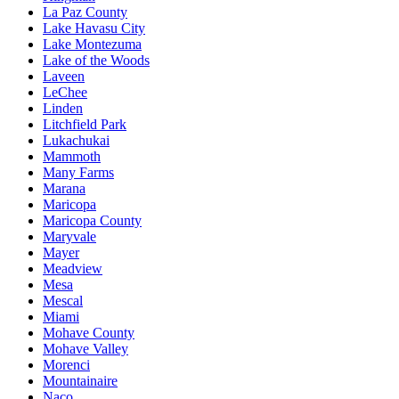
La Paz County
Lake Havasu City
Lake Montezuma
Lake of the Woods
Laveen
LeChee
Linden
Litchfield Park
Lukachukai
Mammoth
Many Farms
Marana
Maricopa
Maricopa County
Maryvale
Mayer
Meadview
Mesa
Mescal
Miami
Mohave County
Mohave Valley
Morenci
Mountainaire
Naco