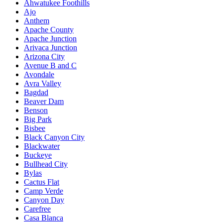
Ahwatukee Foothills
Ajo
Anthem
Apache County
Apache Junction
Arivaca Junction
Arizona City
Avenue B and C
Avondale
Avra Valley
Bagdad
Beaver Dam
Benson
Big Park
Bisbee
Black Canyon City
Blackwater
Buckeye
Bullhead City
Bylas
Cactus Flat
Camp Verde
Canyon Day
Carefree
Casa Blanca