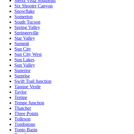
Sierra Vista Southeast
Six Shooter Canyon
Snowflake
Somerton
South Tucson
Spring Valley
Springerville
Star Valley
Summit
Sun City
Sun City West
Sun Lakes
Sun Valley
Superior
Surprise
Swift Trail Junction
Tanque Verde
Taylor
Tempe
Tempe Junction
Thatcher
Three Points
Tolleson
Tombstone
Tonto Basin