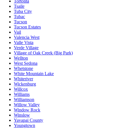
Tortolita
Tsaile
Tuba City
Tubac
Tucson
Tucson Estates
Vail
Valencia West
Valle Vista
Verde Village
Village of Oak Creek (Big Park)
Wellton
West Sedona
Whetstone
White Mountain Lake
Whiteriver
Wickenburg
Willcox
Williams
Williamson
Willow Valley
Window Rock
Winslow
Yavapai County
Youngtown