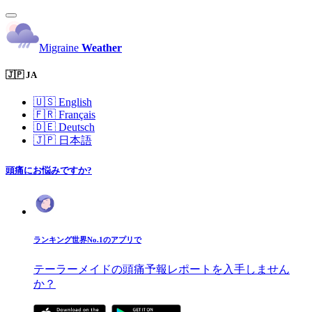
Migraine
Weather
🇯🇵 JA
🇺🇸
English
🇫🇷
Français
🇩🇪
Deutsch
🇯🇵
日本語
頭痛にお悩みですか?
ランキング世界No.1のアプリで
テーラーメイドの頭痛予報レポートを入手しません
か？