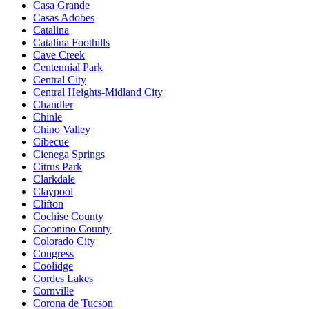
Casa Grande
Casas Adobes
Catalina
Catalina Foothills
Cave Creek
Centennial Park
Central City
Central Heights-Midland City
Chandler
Chinle
Chino Valley
Cibecue
Cienega Springs
Citrus Park
Clarkdale
Claypool
Clifton
Cochise County
Coconino County
Colorado City
Congress
Coolidge
Cordes Lakes
Cornville
Corona de Tucson