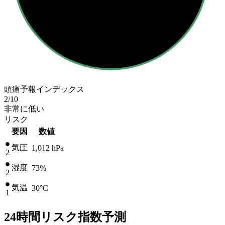
頭痛予報インデックス
2
/10
非常に低い
リスク
要因
数値
気圧
1,012
hPa
2
湿度
73%
2
気温
30
°C
1
24時間リスク指数予測