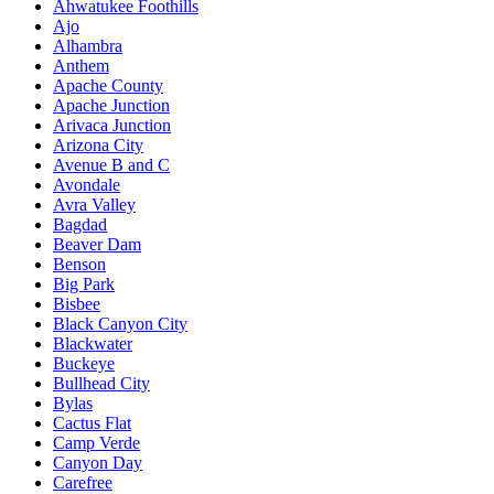
Ahwatukee Foothills
Ajo
Alhambra
Anthem
Apache County
Apache Junction
Arivaca Junction
Arizona City
Avenue B and C
Avondale
Avra Valley
Bagdad
Beaver Dam
Benson
Big Park
Bisbee
Black Canyon City
Blackwater
Buckeye
Bullhead City
Bylas
Cactus Flat
Camp Verde
Canyon Day
Carefree