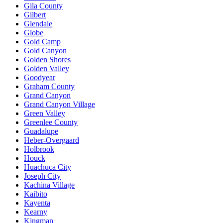
Gila County
Gilbert
Glendale
Globe
Gold Camp
Gold Canyon
Golden Shores
Golden Valley
Goodyear
Graham County
Grand Canyon
Grand Canyon Village
Green Valley
Greenlee County
Guadalupe
Heber-Overgaard
Holbrook
Houck
Huachuca City
Joseph City
Kachina Village
Kaibito
Kayenta
Kearny
Kingman