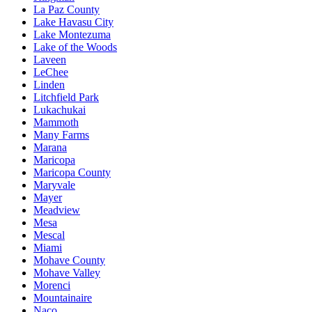
La Paz County
Lake Havasu City
Lake Montezuma
Lake of the Woods
Laveen
LeChee
Linden
Litchfield Park
Lukachukai
Mammoth
Many Farms
Marana
Maricopa
Maricopa County
Maryvale
Mayer
Meadview
Mesa
Mescal
Miami
Mohave County
Mohave Valley
Morenci
Mountainaire
Naco