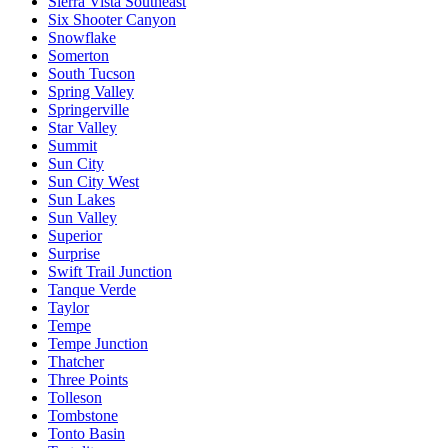
Sierra Vista Southeast
Six Shooter Canyon
Snowflake
Somerton
South Tucson
Spring Valley
Springerville
Star Valley
Summit
Sun City
Sun City West
Sun Lakes
Sun Valley
Superior
Surprise
Swift Trail Junction
Tanque Verde
Taylor
Tempe
Tempe Junction
Thatcher
Three Points
Tolleson
Tombstone
Tonto Basin