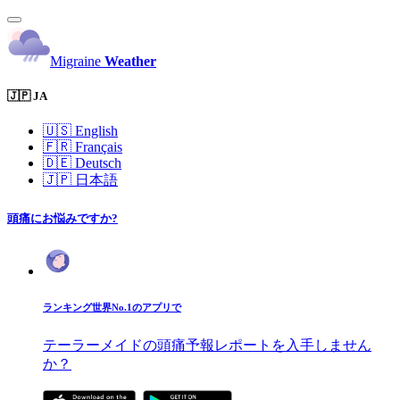
Migraine
Weather
🇯🇵 JA
🇺🇸
English
🇫🇷
Français
🇩🇪
Deutsch
🇯🇵
日本語
頭痛にお悩みですか?
ランキング世界No.1のアプリで
テーラーメイドの頭痛予報レポートを入手しません
か？