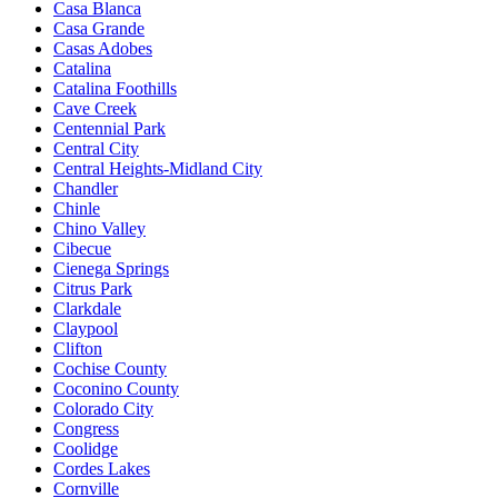
Casa Blanca
Casa Grande
Casas Adobes
Catalina
Catalina Foothills
Cave Creek
Centennial Park
Central City
Central Heights-Midland City
Chandler
Chinle
Chino Valley
Cibecue
Cienega Springs
Citrus Park
Clarkdale
Claypool
Clifton
Cochise County
Coconino County
Colorado City
Congress
Coolidge
Cordes Lakes
Cornville