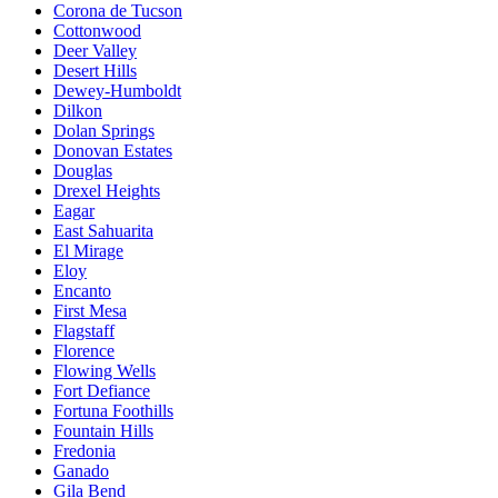
Corona de Tucson
Cottonwood
Deer Valley
Desert Hills
Dewey-Humboldt
Dilkon
Dolan Springs
Donovan Estates
Douglas
Drexel Heights
Eagar
East Sahuarita
El Mirage
Eloy
Encanto
First Mesa
Flagstaff
Florence
Flowing Wells
Fort Defiance
Fortuna Foothills
Fountain Hills
Fredonia
Ganado
Gila Bend