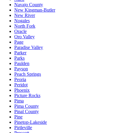
Navajo County
New Kingman-Butler
New River
Nogales
North Fork
Oracle
Oro Valley
Page
Paradise Valley
Parker
Parks
Paulden
Payson
Peach Springs
Peoria
Peridot
Phoenix
Picture Rocks
Pima
Pima County
Pinal County
Pine
Pinetop-Lakeside
Pirtleville
Prescott