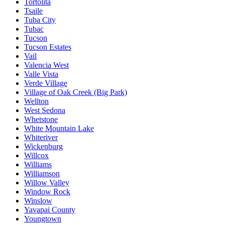
Tortolita
Tsaile
Tuba City
Tubac
Tucson
Tucson Estates
Vail
Valencia West
Valle Vista
Verde Village
Village of Oak Creek (Big Park)
Wellton
West Sedona
Whetstone
White Mountain Lake
Whiteriver
Wickenburg
Willcox
Williams
Williamson
Willow Valley
Window Rock
Winslow
Yavapai County
Youngtown