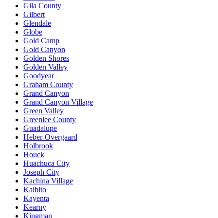
Gila County
Gilbert
Glendale
Globe
Gold Camp
Gold Canyon
Golden Shores
Golden Valley
Goodyear
Graham County
Grand Canyon
Grand Canyon Village
Green Valley
Greenlee County
Guadalupe
Heber-Overgaard
Holbrook
Houck
Huachuca City
Joseph City
Kachina Village
Kaibito
Kayenta
Kearny
Kingman