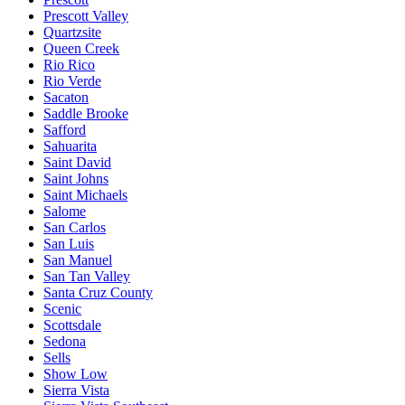
Prescott Valley
Quartzsite
Queen Creek
Rio Rico
Rio Verde
Sacaton
Saddle Brooke
Safford
Sahuarita
Saint David
Saint Johns
Saint Michaels
Salome
San Carlos
San Luis
San Manuel
San Tan Valley
Santa Cruz County
Scenic
Scottsdale
Sedona
Sells
Show Low
Sierra Vista