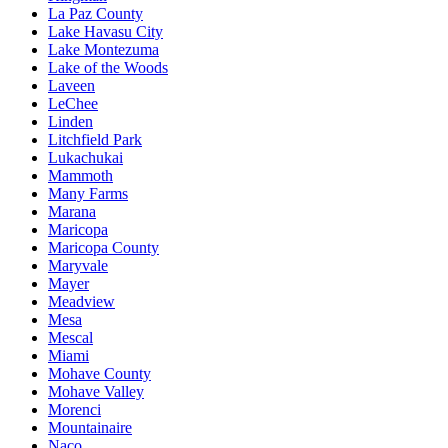
La Paz County
Lake Havasu City
Lake Montezuma
Lake of the Woods
Laveen
LeChee
Linden
Litchfield Park
Lukachukai
Mammoth
Many Farms
Marana
Maricopa
Maricopa County
Maryvale
Mayer
Meadview
Mesa
Mescal
Miami
Mohave County
Mohave Valley
Morenci
Mountainaire
Naco