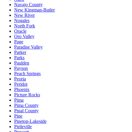
Navajo County
New Kingman-Butler
New River
Nogales
North Fork
Oracle
Oro Valley
Page
Paradise Valley
Parker
Parks
Paulden
Payson
Peach Springs
Peoria
Peridot
Phoenix
Picture Rocks
Pima
Pima County
Pinal County
Pine
Pinetop-Lakeside
Pirtleville
Prescott