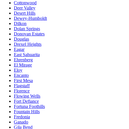
Cottonwood
Deer Valley
Desert Hills
Dewey-Humboldt
Dilkon
Dolan Springs
Donovan Estates
Douglas
Drexel Heights
Eagar
East Sahuarita
Ehrenberg
El Mirage
Eloy
Encanto
First Mesa
Flagstaff
Florence
Flowing Wells
Fort Defiance
Fortuna Foothills
Fountain Hills
Fredonia
Ganado
Gila Bend