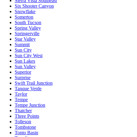
Sierra Vista Southeast
Six Shooter Canyon
Snowflake
Somerton
South Tucson
Spring Valley
Springerville
Star Valley
Summit
Sun City
Sun City West
Sun Lakes
Sun Valley
Superior
Surprise
Swift Trail Junction
Tanque Verde
Taylor
Tempe
Tempe Junction
Thatcher
Three Points
Tolleson
Tombstone
Tonto Basin