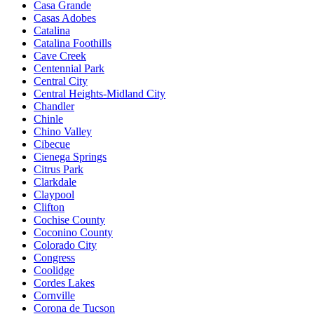
Casa Grande
Casas Adobes
Catalina
Catalina Foothills
Cave Creek
Centennial Park
Central City
Central Heights-Midland City
Chandler
Chinle
Chino Valley
Cibecue
Cienega Springs
Citrus Park
Clarkdale
Claypool
Clifton
Cochise County
Coconino County
Colorado City
Congress
Coolidge
Cordes Lakes
Cornville
Corona de Tucson