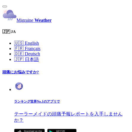
Migraine
Weather
🇯🇵 JA
🇺🇸
English
🇫🇷
Français
🇩🇪
Deutsch
🇯🇵
日本語
頭痛にお悩みですか?
ランキング世界No.1のアプリで
テーラーメイドの頭痛予報レポートを入手しません
か？