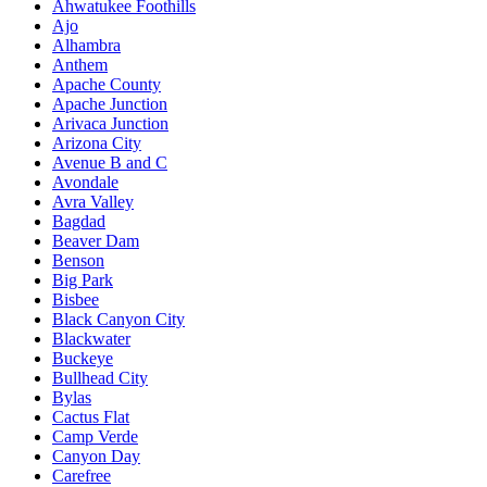
Ahwatukee Foothills
Ajo
Alhambra
Anthem
Apache County
Apache Junction
Arivaca Junction
Arizona City
Avenue B and C
Avondale
Avra Valley
Bagdad
Beaver Dam
Benson
Big Park
Bisbee
Black Canyon City
Blackwater
Buckeye
Bullhead City
Bylas
Cactus Flat
Camp Verde
Canyon Day
Carefree