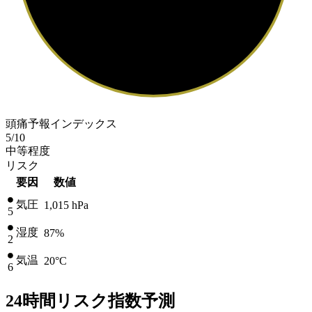
頭痛予報インデックス
5
/10
中等程度
リスク
要因
数値
気圧
1,015
hPa
5
湿度
87%
2
気温
20
°C
6
24時間リスク指数予測