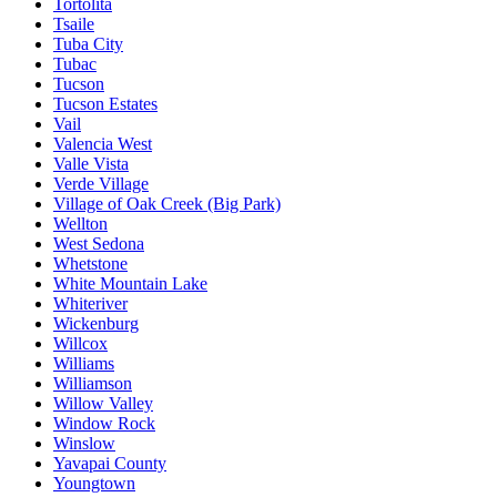
Tortolita
Tsaile
Tuba City
Tubac
Tucson
Tucson Estates
Vail
Valencia West
Valle Vista
Verde Village
Village of Oak Creek (Big Park)
Wellton
West Sedona
Whetstone
White Mountain Lake
Whiteriver
Wickenburg
Willcox
Williams
Williamson
Willow Valley
Window Rock
Winslow
Yavapai County
Youngtown