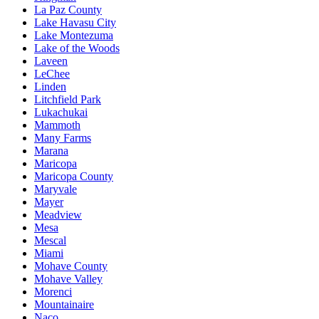
La Paz County
Lake Havasu City
Lake Montezuma
Lake of the Woods
Laveen
LeChee
Linden
Litchfield Park
Lukachukai
Mammoth
Many Farms
Marana
Maricopa
Maricopa County
Maryvale
Mayer
Meadview
Mesa
Mescal
Miami
Mohave County
Mohave Valley
Morenci
Mountainaire
Naco