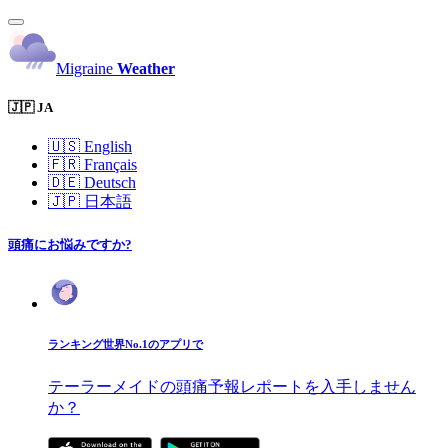
Migraine
Weather
🇯🇵 JA
🇺🇸
English
🇫🇷
Français
🇩🇪
Deutsch
🇯🇵
日本語
頭痛にお悩みですか?
ランキング世界No.1のアプリで
テーラーメイドの頭痛予報レポートを入手しません
か？