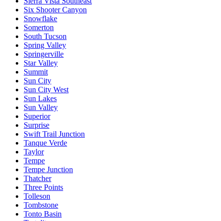
Sierra Vista Southeast
Six Shooter Canyon
Snowflake
Somerton
South Tucson
Spring Valley
Springerville
Star Valley
Summit
Sun City
Sun City West
Sun Lakes
Sun Valley
Superior
Surprise
Swift Trail Junction
Tanque Verde
Taylor
Tempe
Tempe Junction
Thatcher
Three Points
Tolleson
Tombstone
Tonto Basin