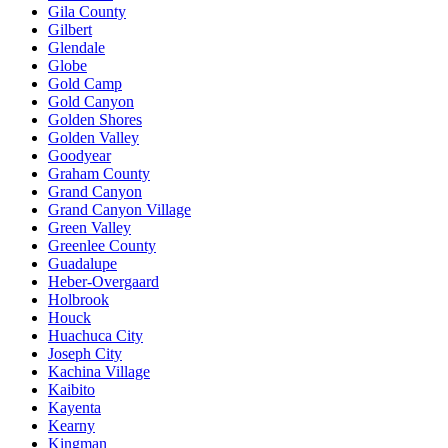
Gila County
Gilbert
Glendale
Globe
Gold Camp
Gold Canyon
Golden Shores
Golden Valley
Goodyear
Graham County
Grand Canyon
Grand Canyon Village
Green Valley
Greenlee County
Guadalupe
Heber-Overgaard
Holbrook
Houck
Huachuca City
Joseph City
Kachina Village
Kaibito
Kayenta
Kearny
Kingman