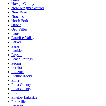
Navajo County
New Kingman-Butler
New River
Nogales
North Fork
Oracle
Oro Valley
Page
Paradise Valley
Parker
Parks
Paulden
Payson
Peach Springs
Peoria
Peridot
Phoenix
Picture Rocks
Pima
Pima County
Pinal County
Pine
Pinetop-Lakeside
Pirtleville
Prescott