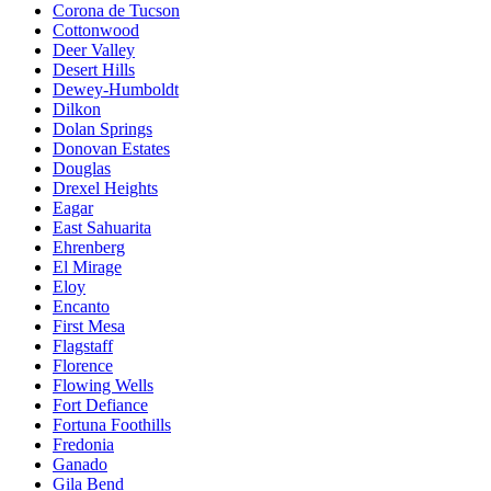
Corona de Tucson
Cottonwood
Deer Valley
Desert Hills
Dewey-Humboldt
Dilkon
Dolan Springs
Donovan Estates
Douglas
Drexel Heights
Eagar
East Sahuarita
Ehrenberg
El Mirage
Eloy
Encanto
First Mesa
Flagstaff
Florence
Flowing Wells
Fort Defiance
Fortuna Foothills
Fredonia
Ganado
Gila Bend