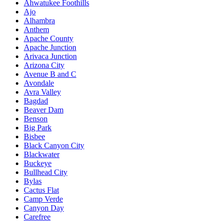
Ahwatukee Foothills
Ajo
Alhambra
Anthem
Apache County
Apache Junction
Arivaca Junction
Arizona City
Avenue B and C
Avondale
Avra Valley
Bagdad
Beaver Dam
Benson
Big Park
Bisbee
Black Canyon City
Blackwater
Buckeye
Bullhead City
Bylas
Cactus Flat
Camp Verde
Canyon Day
Carefree