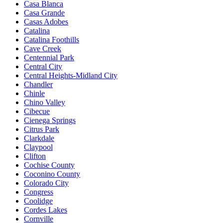
Casa Blanca
Casa Grande
Casas Adobes
Catalina
Catalina Foothills
Cave Creek
Centennial Park
Central City
Central Heights-Midland City
Chandler
Chinle
Chino Valley
Cibecue
Cienega Springs
Citrus Park
Clarkdale
Claypool
Clifton
Cochise County
Coconino County
Colorado City
Congress
Coolidge
Cordes Lakes
Cornville