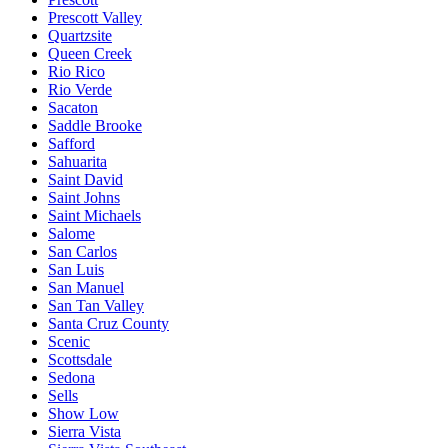
Prescott Valley
Quartzsite
Queen Creek
Rio Rico
Rio Verde
Sacaton
Saddle Brooke
Safford
Sahuarita
Saint David
Saint Johns
Saint Michaels
Salome
San Carlos
San Luis
San Manuel
San Tan Valley
Santa Cruz County
Scenic
Scottsdale
Sedona
Sells
Show Low
Sierra Vista