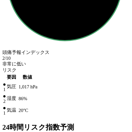
頭痛予報インデックス
2
/10
非常に低い
リスク
要因
数値
気圧
1,017
hPa
1
湿度
86%
2
気温
20
°C
1
24時間リスク指数予測