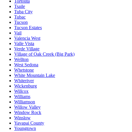
Tortolita
Tsaile
Tuba City
Tubac
Tucson
Tucson Estates
Vail
Valencia West
Valle Vista
Verde Village
Village of Oak Creek (Big Park)
Wellton
West Sedona
Whetstone
White Mountain Lake
Whiteriver
Wickenburg
Willcox
Williams
Williamson
Willow Valley
Window Rock
Winslow
Yavapai County
Youngtown