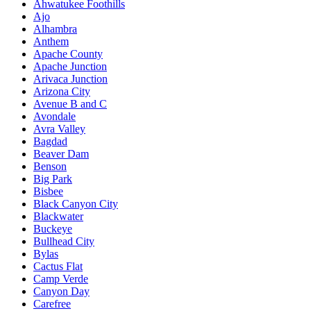
Ahwatukee Foothills
Ajo
Alhambra
Anthem
Apache County
Apache Junction
Arivaca Junction
Arizona City
Avenue B and C
Avondale
Avra Valley
Bagdad
Beaver Dam
Benson
Big Park
Bisbee
Black Canyon City
Blackwater
Buckeye
Bullhead City
Bylas
Cactus Flat
Camp Verde
Canyon Day
Carefree