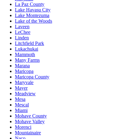
La Paz County
Lake Havasu City
Lake Montezuma
Lake of the Woods
Laveen
LeChee
Linden
Litchfield Park
Lukachukai
Mammoth
Many Farms
Marana
Maricopa
Maricopa County
Maryvale
Mayer
Meadview
Mesa
Mescal
Miami
Mohave County
Mohave Valley
Morenci
Mountainaire
Naco