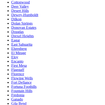
Cottonwood
Deer Valley
Desert Hills
Dewey-Humboldt
Dilkon
Dolan Springs
Donovan Estates
Douglas
Drexel Heights
Eagar
East Sahuarita
Ehrenberg
El Mirage
Eloy
Encanto
First Mesa
Flagstaff
Florence
Flowing Wells
Fort Defiance
Fortuna Foothills
Fountain Hills
Fredonia
Ganado
Gila Bend