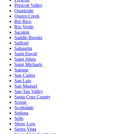
Prescott Valley
Quartzsite
Queen Creek
Rio Rico
Rio Verde
Sacaton
Saddle Brooke
Safford
Sahuarita
Saint David
Saint Johns
Saint Michaels
Salome
San Carlos
San Luis
San Manuel
San Tan Valley
Santa Cruz County
Scenic
Scottsdale
Sedona
Sells
Show Low
Sierra Vista