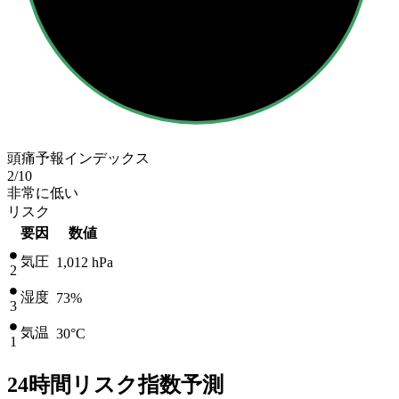
頭痛予報インデックス
2
/10
非常に低い
リスク
要因
数値
気圧
1,012
hPa
2
湿度
73%
3
気温
30
°C
1
24時間リスク指数予測