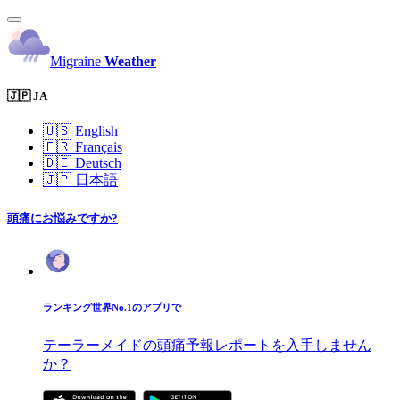
Migraine
Weather
🇯🇵 JA
🇺🇸
English
🇫🇷
Français
🇩🇪
Deutsch
🇯🇵
日本語
頭痛にお悩みですか?
ランキング世界No.1のアプリで
テーラーメイドの頭痛予報レポートを入手しません
か？