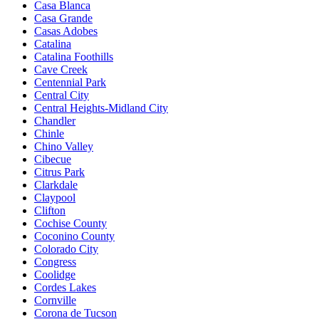
Casa Blanca
Casa Grande
Casas Adobes
Catalina
Catalina Foothills
Cave Creek
Centennial Park
Central City
Central Heights-Midland City
Chandler
Chinle
Chino Valley
Cibecue
Citrus Park
Clarkdale
Claypool
Clifton
Cochise County
Coconino County
Colorado City
Congress
Coolidge
Cordes Lakes
Cornville
Corona de Tucson