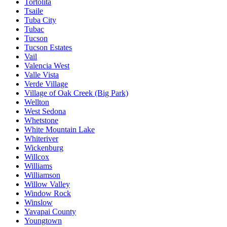
Tortolita
Tsaile
Tuba City
Tubac
Tucson
Tucson Estates
Vail
Valencia West
Valle Vista
Verde Village
Village of Oak Creek (Big Park)
Wellton
West Sedona
Whetstone
White Mountain Lake
Whiteriver
Wickenburg
Willcox
Williams
Williamson
Willow Valley
Window Rock
Winslow
Yavapai County
Youngtown