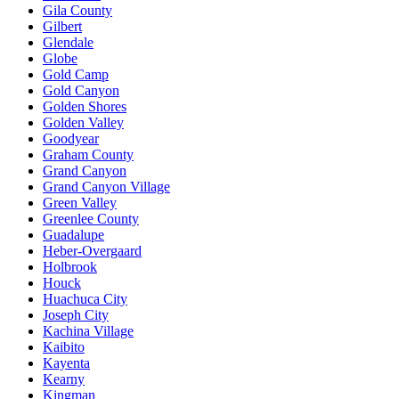
Gila County
Gilbert
Glendale
Globe
Gold Camp
Gold Canyon
Golden Shores
Golden Valley
Goodyear
Graham County
Grand Canyon
Grand Canyon Village
Green Valley
Greenlee County
Guadalupe
Heber-Overgaard
Holbrook
Houck
Huachuca City
Joseph City
Kachina Village
Kaibito
Kayenta
Kearny
Kingman