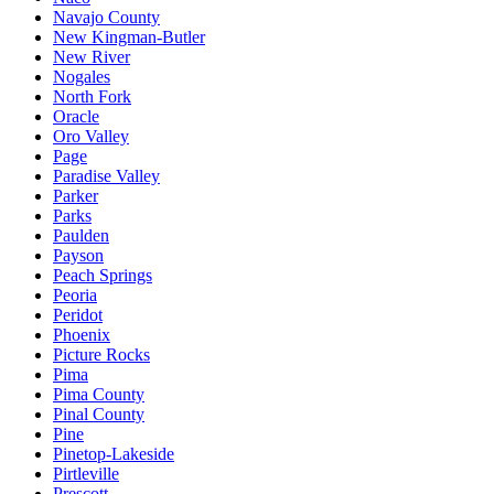
Navajo County
New Kingman-Butler
New River
Nogales
North Fork
Oracle
Oro Valley
Page
Paradise Valley
Parker
Parks
Paulden
Payson
Peach Springs
Peoria
Peridot
Phoenix
Picture Rocks
Pima
Pima County
Pinal County
Pine
Pinetop-Lakeside
Pirtleville
Prescott