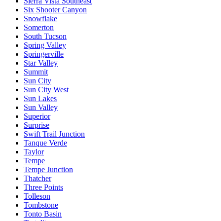
Sierra Vista Southeast
Six Shooter Canyon
Snowflake
Somerton
South Tucson
Spring Valley
Springerville
Star Valley
Summit
Sun City
Sun City West
Sun Lakes
Sun Valley
Superior
Surprise
Swift Trail Junction
Tanque Verde
Taylor
Tempe
Tempe Junction
Thatcher
Three Points
Tolleson
Tombstone
Tonto Basin