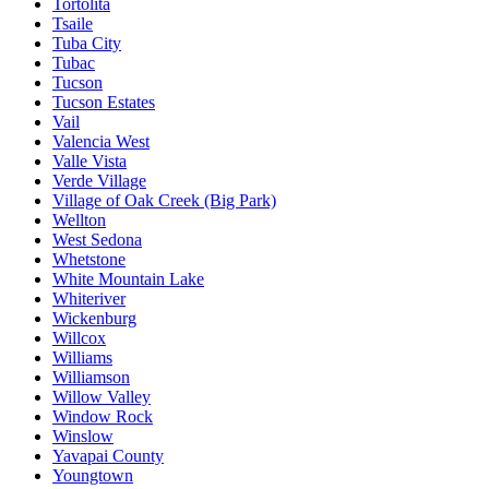
Tortolita
Tsaile
Tuba City
Tubac
Tucson
Tucson Estates
Vail
Valencia West
Valle Vista
Verde Village
Village of Oak Creek (Big Park)
Wellton
West Sedona
Whetstone
White Mountain Lake
Whiteriver
Wickenburg
Willcox
Williams
Williamson
Willow Valley
Window Rock
Winslow
Yavapai County
Youngtown