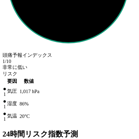
頭痛予報インデックス
1
/10
非常に低い
リスク
要因
数値
気圧
1,017
hPa
1
湿度
86%
1
気温
20
°C
1
24時間リスク指数予測