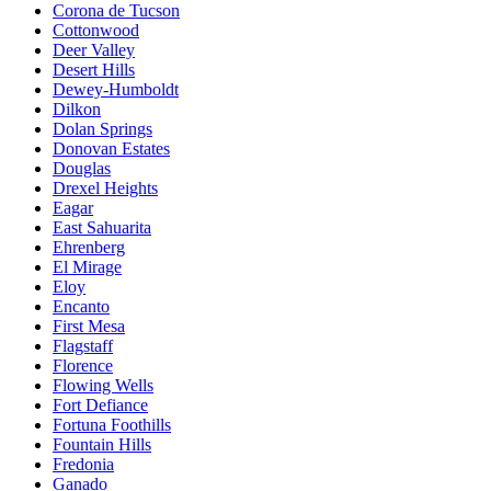
Corona de Tucson
Cottonwood
Deer Valley
Desert Hills
Dewey-Humboldt
Dilkon
Dolan Springs
Donovan Estates
Douglas
Drexel Heights
Eagar
East Sahuarita
Ehrenberg
El Mirage
Eloy
Encanto
First Mesa
Flagstaff
Florence
Flowing Wells
Fort Defiance
Fortuna Foothills
Fountain Hills
Fredonia
Ganado