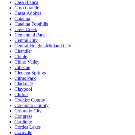
Casa Blanca
Casa Grande
Casas Adobes
Catalina
Catalina Foothills
Cave Creek
Centennial Park
Central City
Central Heights-Midland City
Chandler
Chinle
Chino Valley
Cibecue
Cienega Springs
Citrus Park
Clarkdale
Claypool
Clifton
Cochise County
Coconino County
Colorado City
Congress
Coolidge
Cordes Lakes
Cornville