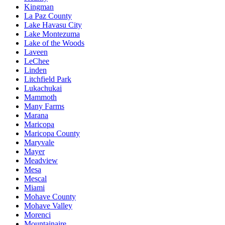
Kingman
La Paz County
Lake Havasu City
Lake Montezuma
Lake of the Woods
Laveen
LeChee
Linden
Litchfield Park
Lukachukai
Mammoth
Many Farms
Marana
Maricopa
Maricopa County
Maryvale
Mayer
Meadview
Mesa
Mescal
Miami
Mohave County
Mohave Valley
Morenci
Mountainaire