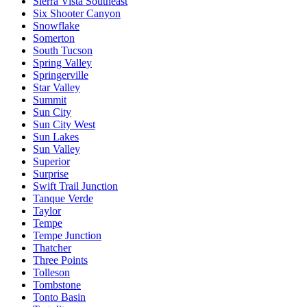
Sierra Vista Southeast
Six Shooter Canyon
Snowflake
Somerton
South Tucson
Spring Valley
Springerville
Star Valley
Summit
Sun City
Sun City West
Sun Lakes
Sun Valley
Superior
Surprise
Swift Trail Junction
Tanque Verde
Taylor
Tempe
Tempe Junction
Thatcher
Three Points
Tolleson
Tombstone
Tonto Basin