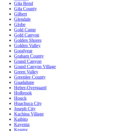
Gila Bend
Gila County
Gilbert
Glendale
Globe
Gold Camp
Gold Canyon
Golden Shores
Golden Valley
Goodyear
Graham County
Grand Canyon
Grand Canyon Village
Green Valley
Greenlee County
Guadalupe
Heber-Overgaard
Holbrook
Houck
Huachuca City
Joseph City
Kachina Village
Kaibito
Kayenta
Kearny