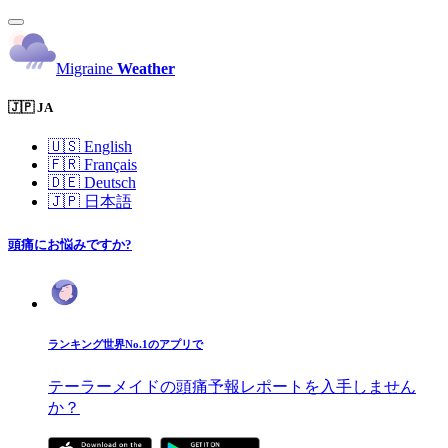
Migraine
Weather
🇯🇵 JA
🇺🇸
English
🇫🇷
Français
🇩🇪
Deutsch
🇯🇵
日本語
頭痛にお悩みですか?
ランキング世界No.1のアプリで
テーラーメイドの頭痛予報レポートを入手しません
か？