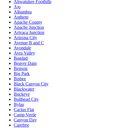
Ahwatukee Foothills
Ajo
Alhambra
Anthem
Apache County
Apache Junction
Arivaca Junction
Arizona City
Avenue B and C
Avondale
Avra Valley
Bagdad
Beaver Dam
Benson
Big Park
Bisbee
Black Canyon City
Blackwater
Buckeye
Bullhead City
Bylas
Cactus Flat
Camp Verde
Canyon Day
Carefree