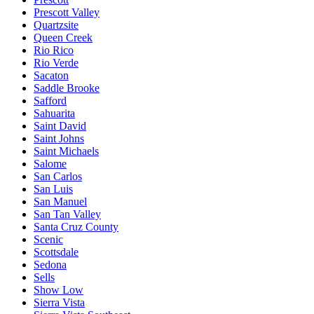
Prescott Valley
Quartzsite
Queen Creek
Rio Rico
Rio Verde
Sacaton
Saddle Brooke
Safford
Sahuarita
Saint David
Saint Johns
Saint Michaels
Salome
San Carlos
San Luis
San Manuel
San Tan Valley
Santa Cruz County
Scenic
Scottsdale
Sedona
Sells
Show Low
Sierra Vista