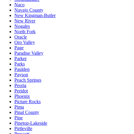
Naco
Navajo County
New Kingman-Butler
New River
Nogales
North Fork
Oracle
Oro Valley
Page
Paradise Valley
Parker
Parks
Paulden
Payson
Peach Springs
Peoria
Peridot
Phoenix
Picture Rocks
Pima
Pinal County
Pine
Pinetop-Lakeside
Pirtleville
Prescott