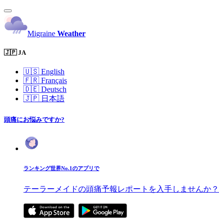
Migraine
Weather
🇯🇵 JA
🇺🇸
English
🇫🇷
Français
🇩🇪
Deutsch
🇯🇵
日本語
頭痛にお悩みですか?
ランキング世界No.1のアプリで
テーラーメイドの頭痛予報レポートを入手しませんか？