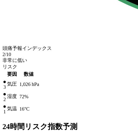
頭痛予報インデックス
2
/10
非常に低い
リスク
要因
数値
気圧
1,026
hPa
3
湿度
72%
2
気温
16
°C
1
24時間リスク指数予測