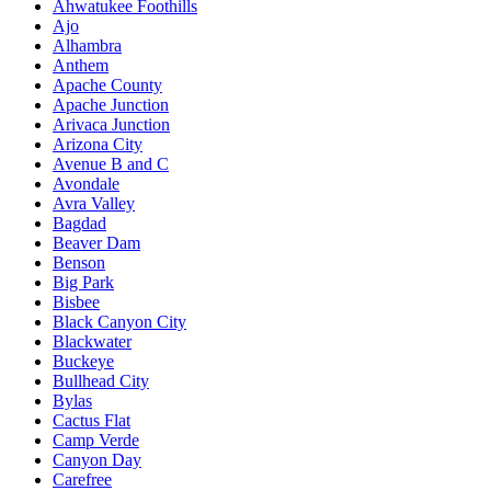
Ahwatukee Foothills
Ajo
Alhambra
Anthem
Apache County
Apache Junction
Arivaca Junction
Arizona City
Avenue B and C
Avondale
Avra Valley
Bagdad
Beaver Dam
Benson
Big Park
Bisbee
Black Canyon City
Blackwater
Buckeye
Bullhead City
Bylas
Cactus Flat
Camp Verde
Canyon Day
Carefree