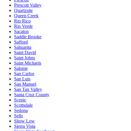
Prescott Valley
Quartzsite
Queen Creek
Rio Rico
Rio Verde
Sacaton
Saddle Brooke
Safford
Sahuarita
Saint David
Saint Johns
Saint Michaels
Salome
San Carlos
San Luis
San Manuel
San Tan Valley
Santa Cruz County
Scenic
Scottsdale
Sedona
Sells
Show Low
Sierra Vista