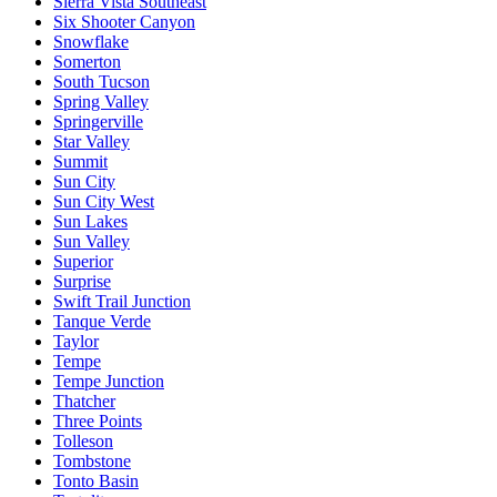
Sierra Vista Southeast
Six Shooter Canyon
Snowflake
Somerton
South Tucson
Spring Valley
Springerville
Star Valley
Summit
Sun City
Sun City West
Sun Lakes
Sun Valley
Superior
Surprise
Swift Trail Junction
Tanque Verde
Taylor
Tempe
Tempe Junction
Thatcher
Three Points
Tolleson
Tombstone
Tonto Basin