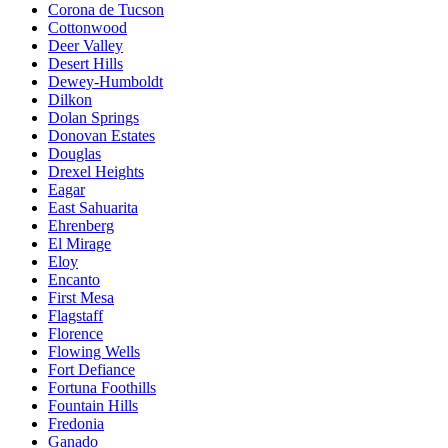
Corona de Tucson
Cottonwood
Deer Valley
Desert Hills
Dewey-Humboldt
Dilkon
Dolan Springs
Donovan Estates
Douglas
Drexel Heights
Eagar
East Sahuarita
Ehrenberg
El Mirage
Eloy
Encanto
First Mesa
Flagstaff
Florence
Flowing Wells
Fort Defiance
Fortuna Foothills
Fountain Hills
Fredonia
Ganado