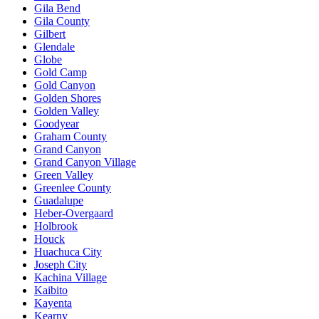
Gila Bend
Gila County
Gilbert
Glendale
Globe
Gold Camp
Gold Canyon
Golden Shores
Golden Valley
Goodyear
Graham County
Grand Canyon
Grand Canyon Village
Green Valley
Greenlee County
Guadalupe
Heber-Overgaard
Holbrook
Houck
Huachuca City
Joseph City
Kachina Village
Kaibito
Kayenta
Kearny