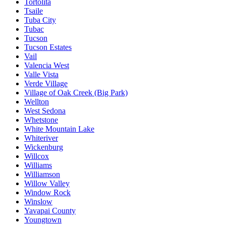
Tortolita
Tsaile
Tuba City
Tubac
Tucson
Tucson Estates
Vail
Valencia West
Valle Vista
Verde Village
Village of Oak Creek (Big Park)
Wellton
West Sedona
Whetstone
White Mountain Lake
Whiteriver
Wickenburg
Willcox
Williams
Williamson
Willow Valley
Window Rock
Winslow
Yavapai County
Youngtown