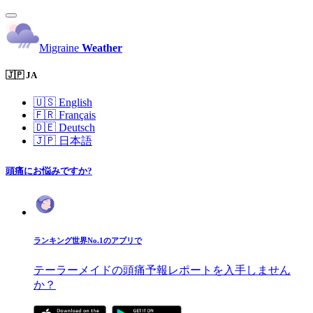
Migraine
Weather
🇯🇵 JA
🇺🇸
English
🇫🇷
Français
🇩🇪
Deutsch
🇯🇵
日本語
頭痛にお悩みですか?
ランキング世界No.1のアプリで
テーラーメイドの頭痛予報レポートを入手しません
か？