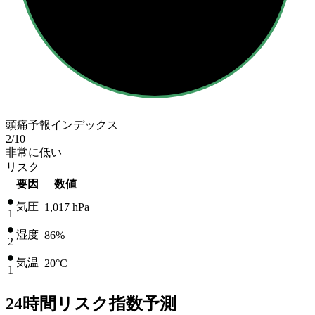
頭痛予報インデックス
2
/10
非常に低い
リスク
要因
数値
気圧
1,017
hPa
1
湿度
86%
2
気温
20
°C
1
24時間リスク指数予測