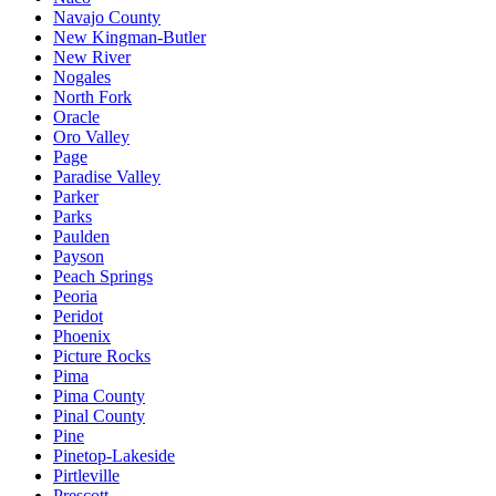
Navajo County
New Kingman-Butler
New River
Nogales
North Fork
Oracle
Oro Valley
Page
Paradise Valley
Parker
Parks
Paulden
Payson
Peach Springs
Peoria
Peridot
Phoenix
Picture Rocks
Pima
Pima County
Pinal County
Pine
Pinetop-Lakeside
Pirtleville
Prescott