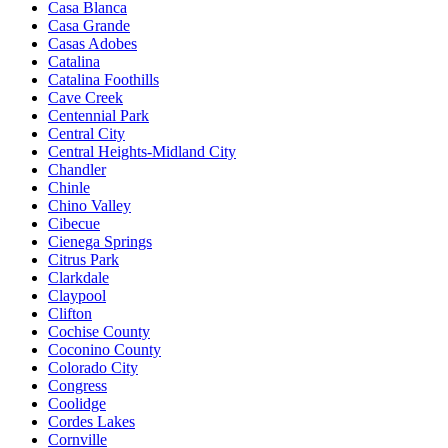
Casa Blanca
Casa Grande
Casas Adobes
Catalina
Catalina Foothills
Cave Creek
Centennial Park
Central City
Central Heights-Midland City
Chandler
Chinle
Chino Valley
Cibecue
Cienega Springs
Citrus Park
Clarkdale
Claypool
Clifton
Cochise County
Coconino County
Colorado City
Congress
Coolidge
Cordes Lakes
Cornville