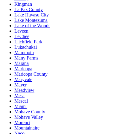
Kingman
La Paz County
Lake Havasu City
Lake Montezuma
Lake of the Woods
Laveen
LeChee
Litchfield Park
Lukachukai
Mammoth
Many Farms
Marana
Maricopa
Maricopa County
Maryvale
Mayer
Meadview
Mesa
Mescal
Miami
Mohave County
Mohave Valley
Morenci
Mountainaire
Naco