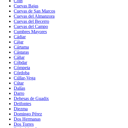
Coín
Cuevas Bajas
Cuevas de San Marcos
Cuevas del Almanzora
Cuevas del Becerro
Cuevas del Campo
Cumbres Mayores
Cádiar
Cájar
Cártama
Cástaras
Cáñar
Cóbdar
Cómpeta
Córdoba
Cúllar-Vega
Cútar
Dalías
Darro
Dehesas de Guadix
Deifontes
Diezma
Domingo Pérez
Dos Hermanas
Dos Torres