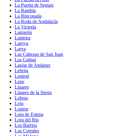
La Puerta de Segura
La Rambla
La Rinconada
La Roda de Andalucía
La Victoria
Lanjarón
Lanteira
Laroya
Larva
Las Cabezas de San Juan
Las Gabias
Laujar de Andarax
Lebrija
Lentegí
Lepe
Linares
Linares de la Sierra
Lobras
Loja
Lopera
Lora de Estepa
Lora del Río
Los Barrios
Los Corrales