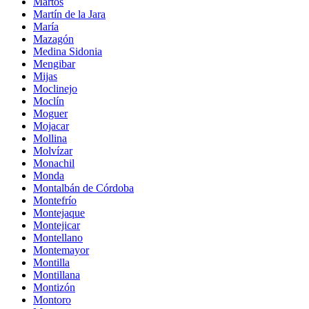
Martos
Martín de la Jara
María
Mazagón
Medina Sidonia
Mengibar
Mijas
Moclinejo
Moclín
Moguer
Mojacar
Mollina
Molvízar
Monachil
Monda
Montalbán de Córdoba
Montefrío
Montejaque
Montejicar
Montellano
Montemayor
Montilla
Montillana
Montizón
Montoro