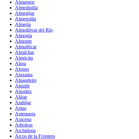
Almargen
Almedinilla
Almegíjar
Almensilla
Almería
Almodóvar del Río
Almogía
Almonte
Almuñécar
Almáchar
Almócita
Alora
Alosno
Alozaina
Alpandeire
Alquife
Alsodux
Alájar
Andújar
Antas
Antequera
Aracena
Arboleas
Archidona
Arcos de la Frontera