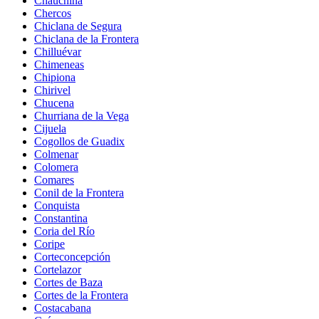
Chauchina
Chercos
Chiclana de Segura
Chiclana de la Frontera
Chilluévar
Chimeneas
Chipiona
Chirivel
Chucena
Churriana de la Vega
Cijuela
Cogollos de Guadix
Colmenar
Colomera
Comares
Conil de la Frontera
Conquista
Constantina
Coria del Río
Coripe
Corteconcepción
Cortelazor
Cortes de Baza
Cortes de la Frontera
Costacabana