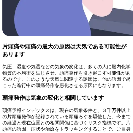
片頭痛や頭痛の最大の原因は天気である可能性が
あります
気圧、湿度や気温などの気象の変化は、多くの人に脳内化学
物質の不均衡を生じさせ、頭痛発作を引き起こす可能性があ
るのです。このような天気に関連する誘因は、他の誘因で起
こった進行中の頭痛発作を悪化させる原因にもなります。
頭痛発作は気象の変化と相関しています
頭痛予報インデックスは、現在の気象条件と、３千万件以上
の片頭痛発作が記録されている頭痛ろぐを駆使した、今まで
の経過と現在位置との相関関係に基づくリスク指標です。片
頭痛の誘因、症状や治療をトラッキングすることで、ご自身