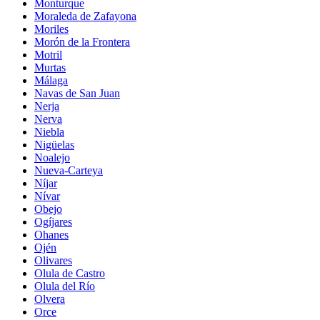
Monturque
Moraleda de Zafayona
Moriles
Morón de la Frontera
Motril
Murtas
Málaga
Navas de San Juan
Nerja
Nerva
Niebla
Nigüelas
Noalejo
Nueva-Carteya
Níjar
Nívar
Obejo
Ogíjares
Ohanes
Ojén
Olivares
Olula de Castro
Olula del Río
Olvera
Orce