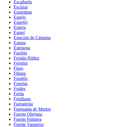
Escañuela
Escúzar
Espartinas
Espejo
Espelúy
Espera
Espiel
Estación de Cártama
Estepa
Estepona
Faraján
Fernán-Núñez
Ferreira
Fines
Fiñana
Fondón
Fonelas
Frailes
Freila
Frigiliana
Fuengirola
Fuensanta de Martos
Fuente Obejuna
Fuente Palmera
Fuente Vaqueros