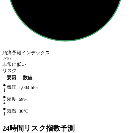
頭痛予報インデックス
2
/10
非常に低い
リスク
要因
数値
気圧
1,004
hPa
1
湿度
69%
2
気温
30
°C
1
24時間リスク指数予測