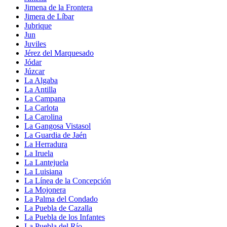
Jimena de la Frontera
Jimera de Líbar
Jubrique
Jun
Juviles
Jérez del Marquesado
Jódar
Júzcar
La Algaba
La Antilla
La Campana
La Carlota
La Carolina
La Gangosa Vistasol
La Guardia de Jaén
La Herradura
La Iruela
La Lantejuela
La Luisiana
La Línea de la Concepción
La Mojonera
La Palma del Condado
La Puebla de Cazalla
La Puebla de los Infantes
La Puebla del Río