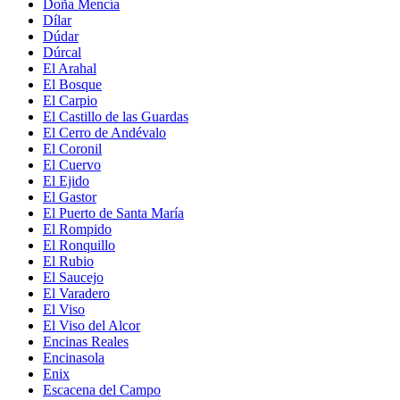
Doña Mencía
Dílar
Dúdar
Dúrcal
El Arahal
El Bosque
El Carpio
El Castillo de las Guardas
El Cerro de Andévalo
El Coronil
El Cuervo
El Ejido
El Gastor
El Puerto de Santa María
El Rompido
El Ronquillo
El Rubio
El Saucejo
El Varadero
El Viso
El Viso del Alcor
Encinas Reales
Encinasola
Enix
Escacena del Campo