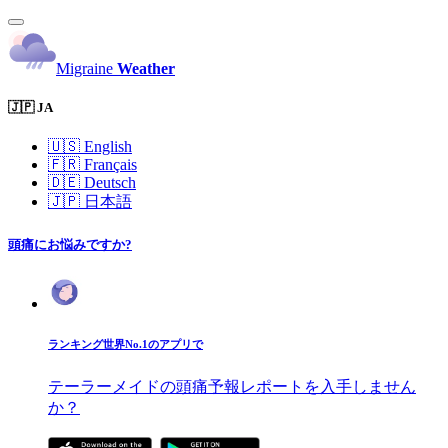
Migraine
Weather
🇯🇵 JA
🇺🇸
English
🇫🇷
Français
🇩🇪
Deutsch
🇯🇵
日本語
頭痛にお悩みですか?
ランキング世界No.1のアプリで
テーラーメイドの頭痛予報レポートを入手しません
か？