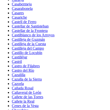
Casabermeja
Casarabonela
Casares
Casariche
Castell de Ferro
Castellar de Santisteban
Castellar de la Frontera
Castilblanco de los Arroyos
Castilleja de Guzmán
Castilleja de la Cuesta
Castilleja del Campo
Castillo de Locubín
Castilléjar
Castril
Castro de Filabres
Castro del Río
Cazalilla
Cazalla de la Sierra
Cazorla
Cañada Rosal
Cañaveral de León
Cañete de las Torres
Cañete la Real
Cenes de la Vega