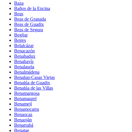
Baza
Baños de la Encina
Beas
Beas de Granada
Beas de Guadix
Beas de Segura
Begíjar
Beires
Belalcázar
Benacazón
Benahadux
Benahavís
Benalauría
Benalmádena
Benalup-Casas Viejas
Benalúa de Guadix
Benalúa de las Villas
Benamargosa
Benamaurel
Benamejí
Benamocarra
Benaocaz
Benaoján
Benarrabá
Benatae