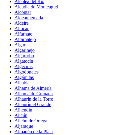
Alcolea del Río
Alcudia de Monteagud
Alcóntar
Aldeaquemada
Aldeire
Alfacar
Alfarnate
Alfarnatejo
Algar
Algarinejo
Algarrobo
Algatocín
Algeciras
Algodonales
Algámitas
Alhabia
Alhama de Almería
Alhama de Granada
Alhaurín de la Torre
Alhaurín el Grande
Alhendín
Alicún
Alicún de Ortega
Aljaraque
Almadén de la Plata