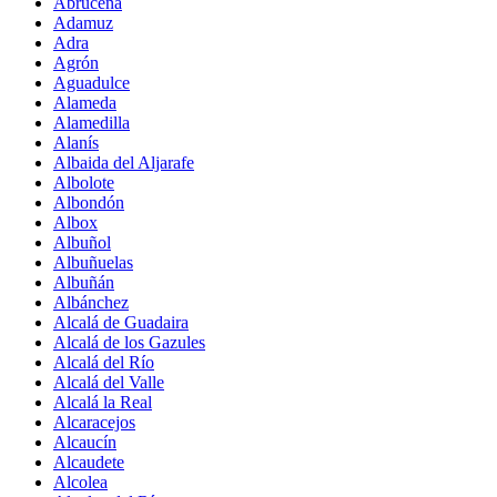
Abrucena
Adamuz
Adra
Agrón
Aguadulce
Alameda
Alamedilla
Alanís
Albaida del Aljarafe
Albolote
Albondón
Albox
Albuñol
Albuñuelas
Albuñán
Albánchez
Alcalá de Guadaira
Alcalá de los Gazules
Alcalá del Río
Alcalá del Valle
Alcalá la Real
Alcaracejos
Alcaucín
Alcaudete
Alcolea