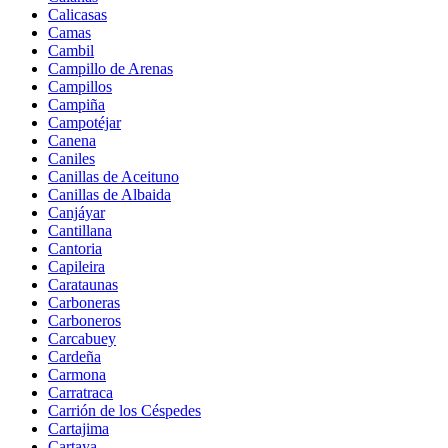
Calicasas
Camas
Cambil
Campillo de Arenas
Campillos
Campiña
Campotéjar
Canena
Caniles
Canillas de Aceituno
Canillas de Albaida
Canjáyar
Cantillana
Cantoria
Capileira
Carataunas
Carboneras
Carboneros
Carcabuey
Cardeña
Carmona
Carratraca
Carrión de los Céspedes
Cartajima
Cartaya