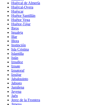
Huércal de Almería
Huércal-Overa
Huéscar
Huétor Santillán
Huétor Vega
Huétor-Tájar
Ibros
Igualeja
Illar
Illora
Instinción
Isla Cristina
Islantilla
Istán
Iznalloz
Iznate
Iznatoraf
Iznájar
Jabalquinto
Jabugo
Jamilena
Jayena
Jaén
Jerez de la Frontera
Jimena