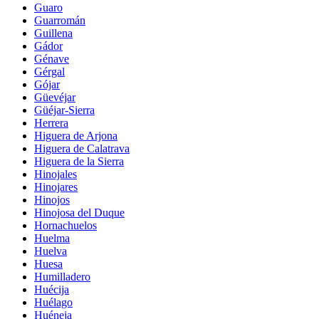
Guaro
Guarromán
Guillena
Gádor
Génave
Gérgal
Gójar
Güevéjar
Güéjar-Sierra
Herrera
Higuera de Arjona
Higuera de Calatrava
Higuera de la Sierra
Hinojales
Hinojares
Hinojos
Hinojosa del Duque
Hornachuelos
Huelma
Huelva
Huesa
Humilladero
Huécija
Huélago
Huéneja