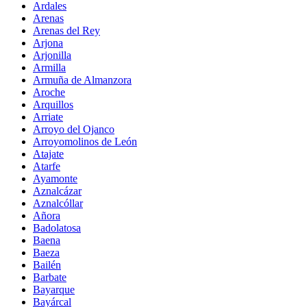
Ardales
Arenas
Arenas del Rey
Arjona
Arjonilla
Armilla
Armuña de Almanzora
Aroche
Arquillos
Arriate
Arroyo del Ojanco
Arroyomolinos de León
Atajate
Atarfe
Ayamonte
Aznalcázar
Aznalcóllar
Añora
Badolatosa
Baena
Baeza
Bailén
Barbate
Bayarque
Bayárcal