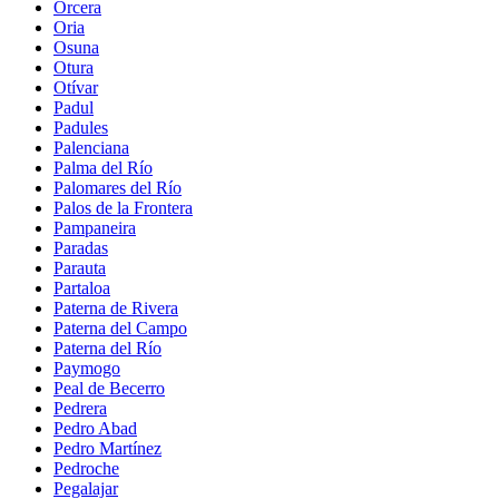
Orcera
Oria
Osuna
Otura
Otívar
Padul
Padules
Palenciana
Palma del Río
Palomares del Río
Palos de la Frontera
Pampaneira
Paradas
Parauta
Partaloa
Paterna de Rivera
Paterna del Campo
Paterna del Río
Paymogo
Peal de Becerro
Pedrera
Pedro Abad
Pedro Martínez
Pedroche
Pegalajar