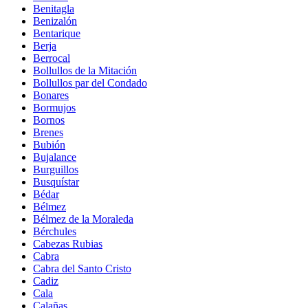
Benitagla
Benizalón
Bentarique
Berja
Berrocal
Bollullos de la Mitación
Bollullos par del Condado
Bonares
Bormujos
Bornos
Brenes
Bubión
Bujalance
Burguillos
Busquístar
Bédar
Bélmez
Bélmez de la Moraleda
Bérchules
Cabezas Rubias
Cabra
Cabra del Santo Cristo
Cadiz
Cala
Calañas