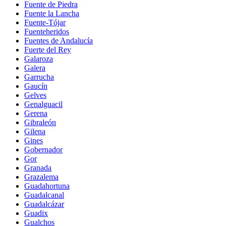
Fuente de Piedra
Fuente la Lancha
Fuente-Tójar
Fuenteheridos
Fuentes de Andalucía
Fuerte del Rey
Galaroza
Galera
Garrucha
Gaucín
Gelves
Genalguacil
Gerena
Gibraleón
Gilena
Gines
Gobernador
Gor
Granada
Grazalema
Guadahortuna
Guadalcanal
Guadalcázar
Guadix
Gualchos