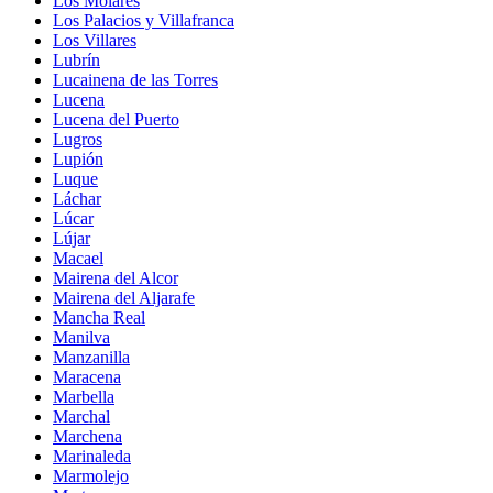
Los Molares
Los Palacios y Villafranca
Los Villares
Lubrín
Lucainena de las Torres
Lucena
Lucena del Puerto
Lugros
Lupión
Luque
Láchar
Lúcar
Lújar
Macael
Mairena del Alcor
Mairena del Aljarafe
Mancha Real
Manilva
Manzanilla
Maracena
Marbella
Marchal
Marchena
Marinaleda
Marmolejo