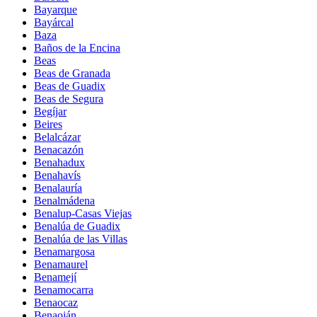
Bayarque
Bayárcal
Baza
Baños de la Encina
Beas
Beas de Granada
Beas de Guadix
Beas de Segura
Begíjar
Beires
Belalcázar
Benacazón
Benahadux
Benahavís
Benalauría
Benalmádena
Benalup-Casas Viejas
Benalúa de Guadix
Benalúa de las Villas
Benamargosa
Benamaurel
Benamejí
Benamocarra
Benaocaz
Benaoján