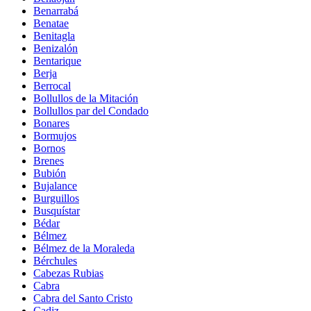
Benarrabá
Benatae
Benitagla
Benizalón
Bentarique
Berja
Berrocal
Bollullos de la Mitación
Bollullos par del Condado
Bonares
Bormujos
Bornos
Brenes
Bubión
Bujalance
Burguillos
Busquístar
Bédar
Bélmez
Bélmez de la Moraleda
Bérchules
Cabezas Rubias
Cabra
Cabra del Santo Cristo
Cadiz