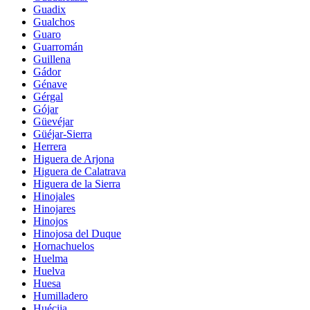
Guadix
Gualchos
Guaro
Guarromán
Guillena
Gádor
Génave
Gérgal
Gójar
Güevéjar
Güéjar-Sierra
Herrera
Higuera de Arjona
Higuera de Calatrava
Higuera de la Sierra
Hinojales
Hinojares
Hinojos
Hinojosa del Duque
Hornachuelos
Huelma
Huelva
Huesa
Humilladero
Huécija