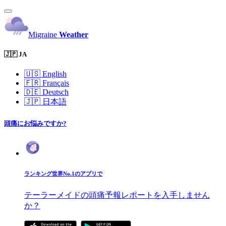
Migraine
Weather
🇯🇵 JA
🇺🇸
English
🇫🇷
Français
🇩🇪
Deutsch
🇯🇵
日本語
頭痛にお悩みですか?
ランキング世界No.1のアプリで
テーラーメイドの頭痛予報レポートを入手しません
か？