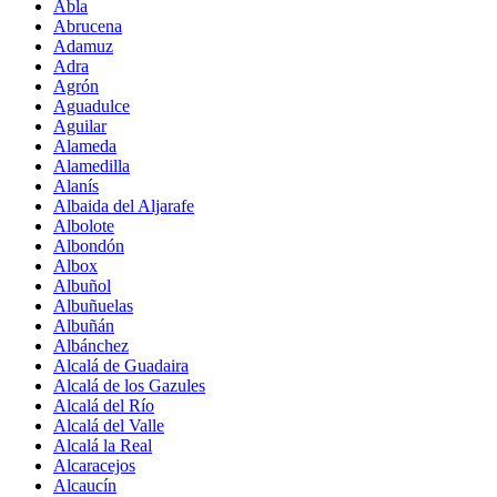
Abla
Abrucena
Adamuz
Adra
Agrón
Aguadulce
Aguilar
Alameda
Alamedilla
Alanís
Albaida del Aljarafe
Albolote
Albondón
Albox
Albuñol
Albuñuelas
Albuñán
Albánchez
Alcalá de Guadaira
Alcalá de los Gazules
Alcalá del Río
Alcalá del Valle
Alcalá la Real
Alcaracejos
Alcaucín