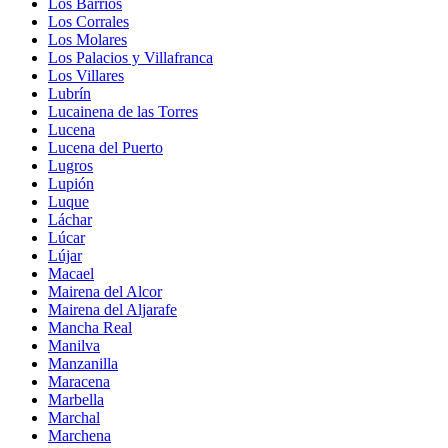
Los Barrios
Los Corrales
Los Molares
Los Palacios y Villafranca
Los Villares
Lubrín
Lucainena de las Torres
Lucena
Lucena del Puerto
Lugros
Lupión
Luque
Láchar
Lúcar
Lújar
Macael
Mairena del Alcor
Mairena del Aljarafe
Mancha Real
Manilva
Manzanilla
Maracena
Marbella
Marchal
Marchena