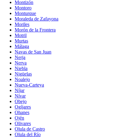
Montizón
Montoro
Monturque
Moraleda de Zafayona
Moriles
Morón de la Frontera
Motril
Murtas
Málaga
Navas de San Juan
Nerja
Nerva
Niebla
Nigüelas
Noalejo
Nueva-Carteya
Níjar
Nívar
Obejo
Ogíjares
Ohanes
Ojén
Olivares
Olula de Castro
Olula del Río