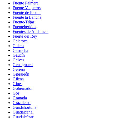
Fuente Palmera
Fuente Vaqueros
Fuente de Piedra
Fuente la Lancha
Fuente-Tójar
Fuenteheridos
Fuentes de Andalucía
Fuerte del Rey
Galaroza
Galera
Garrucha
Gaucín
Gelves
Genalguacil
Gerena
Gibraleón
Gilena
Gines
Gobernador
Gor
Granada
Grazalema
Guadahortuna
Guadalcanal
Guadalcázar