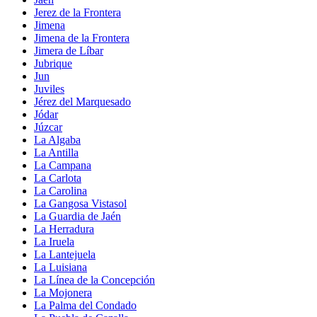
Jerez de la Frontera
Jimena
Jimena de la Frontera
Jimera de Líbar
Jubrique
Jun
Juviles
Jérez del Marquesado
Jódar
Júzcar
La Algaba
La Antilla
La Campana
La Carlota
La Carolina
La Gangosa Vistasol
La Guardia de Jaén
La Herradura
La Iruela
La Lantejuela
La Luisiana
La Línea de la Concepción
La Mojonera
La Palma del Condado