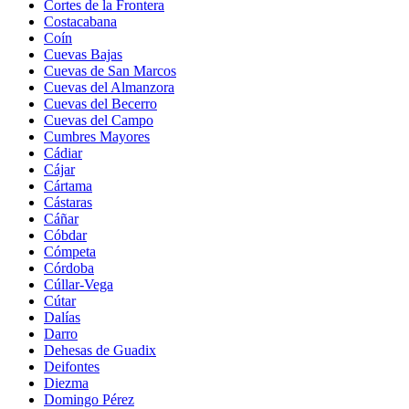
Cortes de la Frontera
Costacabana
Coín
Cuevas Bajas
Cuevas de San Marcos
Cuevas del Almanzora
Cuevas del Becerro
Cuevas del Campo
Cumbres Mayores
Cádiar
Cájar
Cártama
Cástaras
Cáñar
Cóbdar
Cómpeta
Córdoba
Cúllar-Vega
Cútar
Dalías
Darro
Dehesas de Guadix
Deifontes
Diezma
Domingo Pérez