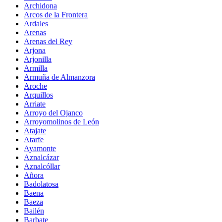
Archidona
Arcos de la Frontera
Ardales
Arenas
Arenas del Rey
Arjona
Arjonilla
Armilla
Armuña de Almanzora
Aroche
Arquillos
Arriate
Arroyo del Ojanco
Arroyomolinos de León
Atajate
Atarfe
Ayamonte
Aznalcázar
Aznalcóllar
Añora
Badolatosa
Baena
Baeza
Bailén
Barbate