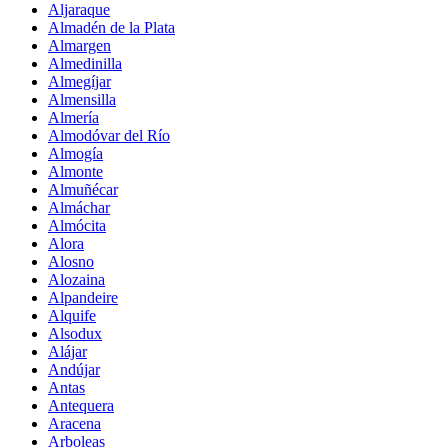
Aljaraque
Almadén de la Plata
Almargen
Almedinilla
Almegíjar
Almensilla
Almería
Almodóvar del Río
Almogía
Almonte
Almuñécar
Almáchar
Almócita
Alora
Alosno
Alozaina
Alpandeire
Alquife
Alsodux
Alájar
Andújar
Antas
Antequera
Aracena
Arboleas