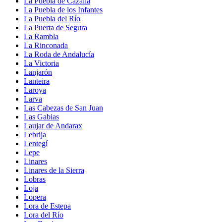
La Puebla de Cazalla
La Puebla de los Infantes
La Puebla del Río
La Puerta de Segura
La Rambla
La Rinconada
La Roda de Andalucía
La Victoria
Lanjarón
Lanteira
Laroya
Larva
Las Cabezas de San Juan
Las Gabias
Laujar de Andarax
Lebrija
Lentegí
Lepe
Linares
Linares de la Sierra
Lobras
Loja
Lopera
Lora de Estepa
Lora del Río