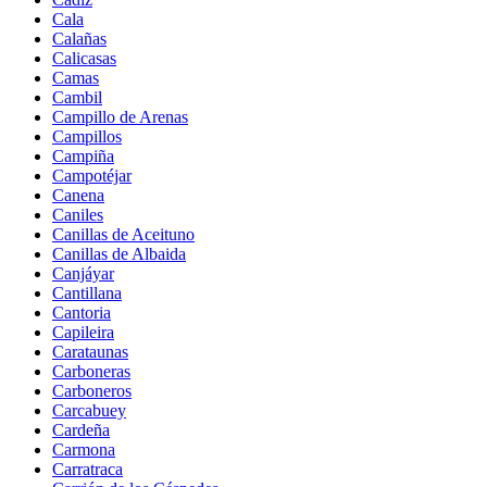
Cala
Calañas
Calicasas
Camas
Cambil
Campillo de Arenas
Campillos
Campiña
Campotéjar
Canena
Caniles
Canillas de Aceituno
Canillas de Albaida
Canjáyar
Cantillana
Cantoria
Capileira
Carataunas
Carboneras
Carboneros
Carcabuey
Cardeña
Carmona
Carratraca