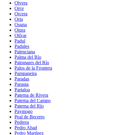
Olvera
Orce
Orcera
Oria
Osuna
Otura
Otívar
Padul
Padules
Palenciana
Palma del Río
Palomares del Río
Palos de la Frontera
Pampaneira
Paradas
Parauta
Partaloa
Paterna de Rivera
Paterna del Campo
Paterna del Río
Paymogo
Peal de Becerro
Pedrera
Pedro Abad
Pedro Martínez