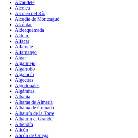
Alcaudete
Alcolea
Alcolea del Río
Alcudia de Monteagud
Alcóntar
Aldeaquemada
Aldeire
Alfacar
Alfarnate
Alfarnatejo
Algar
Algarinejo
Algarrobo
Algatocín
Algeciras
Algodonales
Algámitas
Alhabia
Alhama de Almería
Alhama de Granada
Alhaurín de la Torre
Alhaurín el Grande
Alhendín
Alicún
Alicún de Ortega