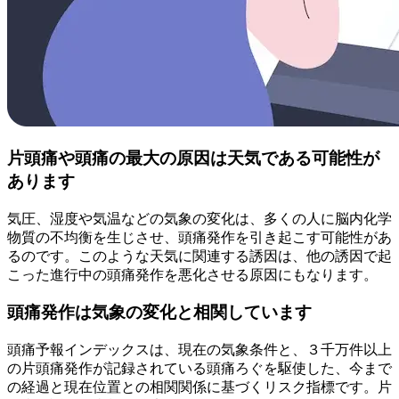
片頭痛や頭痛の最大の原因は天気である可能性が
あります
気圧、湿度や気温などの気象の変化は、多くの人に脳内化学
物質の不均衡を生じさせ、頭痛発作を引き起こす可能性があ
るのです。このような天気に関連する誘因は、他の誘因で起
こった進行中の頭痛発作を悪化させる原因にもなります。
頭痛発作は気象の変化と相関しています
頭痛予報インデックスは、現在の気象条件と、３千万件以上
の片頭痛発作が記録されている頭痛ろぐを駆使した、今まで
の経過と現在位置との相関関係に基づくリスク指標です。片