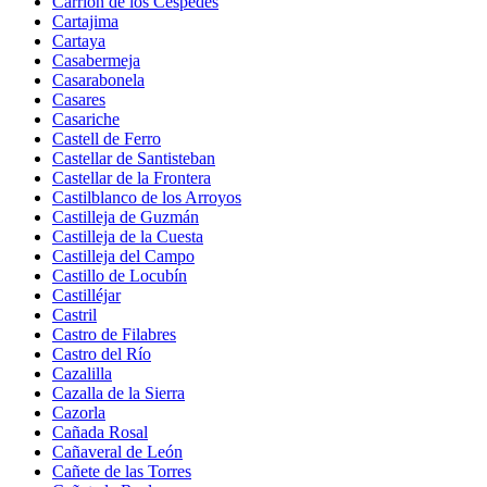
Carrión de los Céspedes
Cartajima
Cartaya
Casabermeja
Casarabonela
Casares
Casariche
Castell de Ferro
Castellar de Santisteban
Castellar de la Frontera
Castilblanco de los Arroyos
Castilleja de Guzmán
Castilleja de la Cuesta
Castilleja del Campo
Castillo de Locubín
Castilléjar
Castril
Castro de Filabres
Castro del Río
Cazalilla
Cazalla de la Sierra
Cazorla
Cañada Rosal
Cañaveral de León
Cañete de las Torres