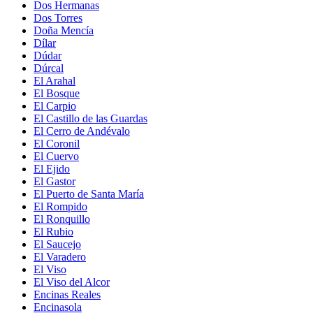
Dos Hermanas
Dos Torres
Doña Mencía
Dílar
Dúdar
Dúrcal
El Arahal
El Bosque
El Carpio
El Castillo de las Guardas
El Cerro de Andévalo
El Coronil
El Cuervo
El Ejido
El Gastor
El Puerto de Santa María
El Rompido
El Ronquillo
El Rubio
El Saucejo
El Varadero
El Viso
El Viso del Alcor
Encinas Reales
Encinasola