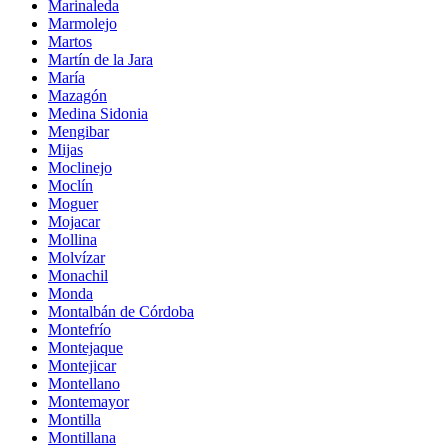
Marinaleda
Marmolejo
Martos
Martín de la Jara
María
Mazagón
Medina Sidonia
Mengibar
Mijas
Moclinejo
Moclín
Moguer
Mojacar
Mollina
Molvízar
Monachil
Monda
Montalbán de Córdoba
Montefrío
Montejaque
Montejicar
Montellano
Montemayor
Montilla
Montillana