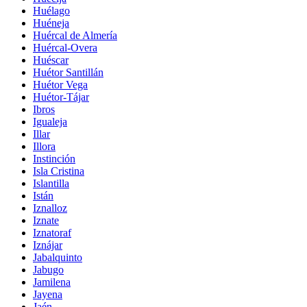
Huélago
Huéneja
Huércal de Almería
Huércal-Overa
Huéscar
Huétor Santillán
Huétor Vega
Huétor-Tájar
Ibros
Igualeja
Illar
Illora
Instinción
Isla Cristina
Islantilla
Istán
Iznalloz
Iznate
Iznatoraf
Iznájar
Jabalquinto
Jabugo
Jamilena
Jayena
Jaén