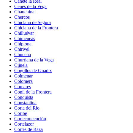
Cañete la Real
Cenes de la Vega
Chauchina
Chercos
Chiclana de Segura
Chiclana de la Frontera
Chilluévar
Chimeneas
Chipiona
Chirivel
Chucena
Churriana de la Vega
Cijuela
Cogollos de Guadix
Colmenar
Colomera
Comares
Conil de la Frontera
Conquista
Constantina
Coria del Río
Coripe
Corteconcepción
Cortelazor
Cortes de Baza