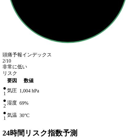
頭痛予報インデックス
2
/10
非常に低い
リスク
要因
数値
気圧
1,004
hPa
1
湿度
69%
2
気温
30
°C
1
24時間リスク指数予測