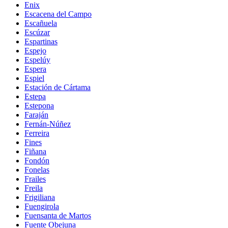
Enix
Escacena del Campo
Escañuela
Escúzar
Espartinas
Espejo
Espelúy
Espera
Espiel
Estación de Cártama
Estepa
Estepona
Faraján
Fernán-Núñez
Ferreira
Fines
Fiñana
Fondón
Fonelas
Frailes
Freila
Frigiliana
Fuengirola
Fuensanta de Martos
Fuente Obejuna