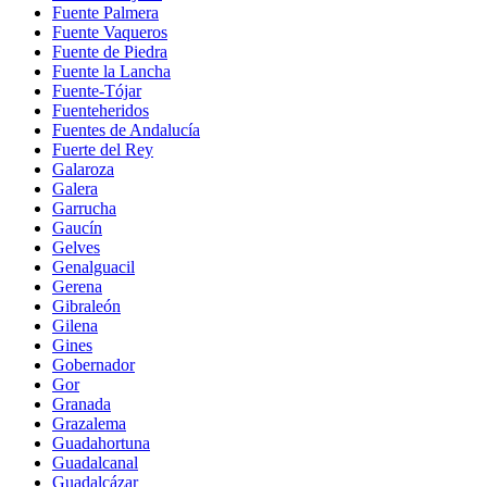
Fuente Palmera
Fuente Vaqueros
Fuente de Piedra
Fuente la Lancha
Fuente-Tójar
Fuenteheridos
Fuentes de Andalucía
Fuerte del Rey
Galaroza
Galera
Garrucha
Gaucín
Gelves
Genalguacil
Gerena
Gibraleón
Gilena
Gines
Gobernador
Gor
Granada
Grazalema
Guadahortuna
Guadalcanal
Guadalcázar