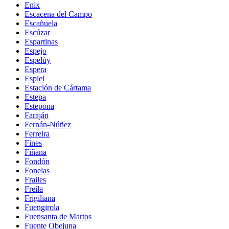
Enix
Escacena del Campo
Escañuela
Escúzar
Espartinas
Espejo
Espelúy
Espera
Espiel
Estación de Cártama
Estepa
Estepona
Faraján
Fernán-Núñez
Ferreira
Fines
Fiñana
Fondón
Fonelas
Frailes
Freila
Frigiliana
Fuengirola
Fuensanta de Martos
Fuente Obejuna