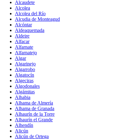
Alcaudete
Alcolea
Alcolea del Río
Alcudia de Monteagud
Alcóntar
Aldeaquemada
Aldeire
Alfacar
Alfarnate
Alfarnatejo
Algar
Algarinejo
Algarrobo
Algatocín
Algeciras
Algodonales
Algámitas
Alhabia
Alhama de Almería
Alhama de Granada
Alhaurín de la Torre
Alhaurín el Grande
Alhendín
Alicún
Alicún de Ortega