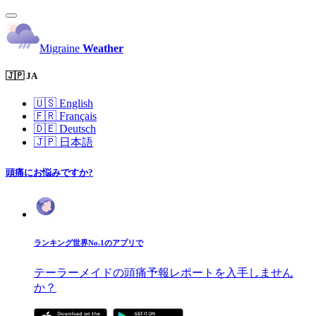
Migraine
Weather
🇯🇵 JA
🇺🇸
English
🇫🇷
Français
🇩🇪
Deutsch
🇯🇵
日本語
頭痛にお悩みですか?
ランキング世界No.1のアプリで
テーラーメイドの頭痛予報レポートを入手しません
か？