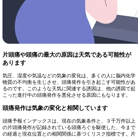
片頭痛や頭痛の最大の原因は天気である可能性が
あります
気圧、湿度や気温などの気象の変化は、多くの人に脳内化学
物質の不均衡を生じさせ、頭痛発作を引き起こす可能性があ
るのです。このような天気に関連する誘因は、他の誘因で起
こった進行中の頭痛発作を悪化させる原因にもなります。
頭痛発作は気象の変化と相関しています
頭痛予報インデックスは、現在の気象条件と、３千万件以上
の片頭痛発作が記録されている頭痛ろぐを駆使した、今まで
の経過と現在位置との相関関係に基づくリスク指標です。片