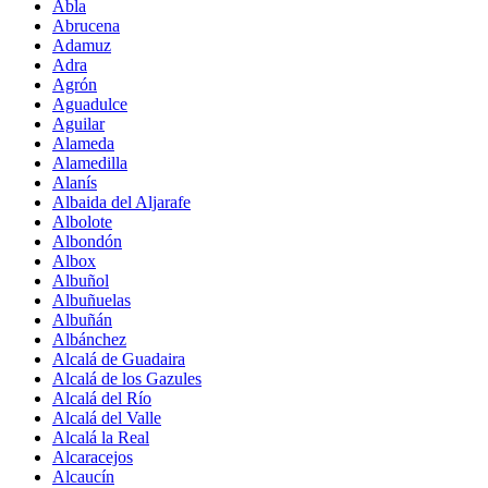
Abla
Abrucena
Adamuz
Adra
Agrón
Aguadulce
Aguilar
Alameda
Alamedilla
Alanís
Albaida del Aljarafe
Albolote
Albondón
Albox
Albuñol
Albuñuelas
Albuñán
Albánchez
Alcalá de Guadaira
Alcalá de los Gazules
Alcalá del Río
Alcalá del Valle
Alcalá la Real
Alcaracejos
Alcaucín