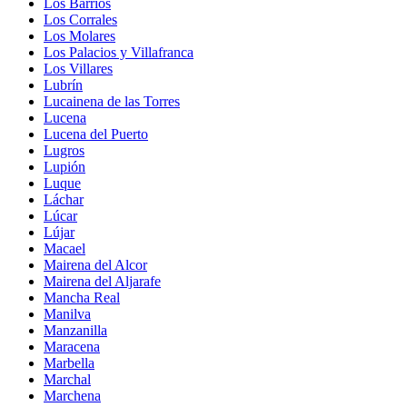
Los Barrios
Los Corrales
Los Molares
Los Palacios y Villafranca
Los Villares
Lubrín
Lucainena de las Torres
Lucena
Lucena del Puerto
Lugros
Lupión
Luque
Láchar
Lúcar
Lújar
Macael
Mairena del Alcor
Mairena del Aljarafe
Mancha Real
Manilva
Manzanilla
Maracena
Marbella
Marchal
Marchena