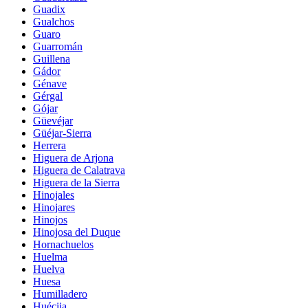
Guadix
Gualchos
Guaro
Guarromán
Guillena
Gádor
Génave
Gérgal
Gójar
Güevéjar
Güéjar-Sierra
Herrera
Higuera de Arjona
Higuera de Calatrava
Higuera de la Sierra
Hinojales
Hinojares
Hinojos
Hinojosa del Duque
Hornachuelos
Huelma
Huelva
Huesa
Humilladero
Huécija