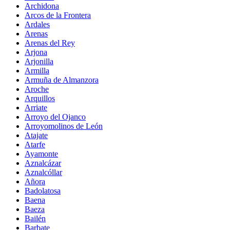
Archidona
Arcos de la Frontera
Ardales
Arenas
Arenas del Rey
Arjona
Arjonilla
Armilla
Armuña de Almanzora
Aroche
Arquillos
Arriate
Arroyo del Ojanco
Arroyomolinos de León
Atajate
Atarfe
Ayamonte
Aznalcázar
Aznalcóllar
Añora
Badolatosa
Baena
Baeza
Bailén
Barbate