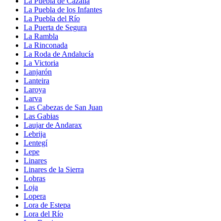
La Puebla de Cazalla
La Puebla de los Infantes
La Puebla del Río
La Puerta de Segura
La Rambla
La Rinconada
La Roda de Andalucía
La Victoria
Lanjarón
Lanteira
Laroya
Larva
Las Cabezas de San Juan
Las Gabias
Laujar de Andarax
Lebrija
Lentegí
Lepe
Linares
Linares de la Sierra
Lobras
Loja
Lopera
Lora de Estepa
Lora del Río