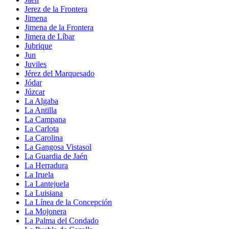
Jerez de la Frontera
Jimena
Jimena de la Frontera
Jimera de Líbar
Jubrique
Jun
Juviles
Jérez del Marquesado
Jódar
Júzcar
La Algaba
La Antilla
La Campana
La Carlota
La Carolina
La Gangosa Vistasol
La Guardia de Jaén
La Herradura
La Iruela
La Lantejuela
La Luisiana
La Línea de la Concepción
La Mojonera
La Palma del Condado