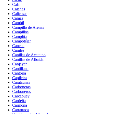
Cala
Calañas
Calicasas
Camas
Cambil
Campillo de Arenas
Campillos
Campiña
Campotéjar
Canena
Caniles
Canillas de Aceituno
Canillas de Albaida
Canjáyar
Cantillana
Cantoria
Capileira
Carataunas
Carboneras
Carboneros
Carcabuey
Cardeña
Carmona
Carratraca