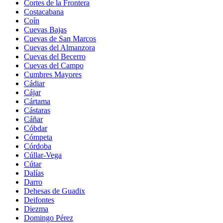
Cortes de la Frontera
Costacabana
Coín
Cuevas Bajas
Cuevas de San Marcos
Cuevas del Almanzora
Cuevas del Becerro
Cuevas del Campo
Cumbres Mayores
Cádiar
Cájar
Cártama
Cástaras
Cáñar
Cóbdar
Cómpeta
Córdoba
Cúllar-Vega
Cútar
Dalías
Darro
Dehesas de Guadix
Deifontes
Diezma
Domingo Pérez