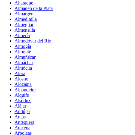
Aljaraque
Almadén de la Plata
Almargen
Almedinilla
Almegíjar
Almensilla
Almería
Almodóvar del Río
Almogía
Almonte
Almuñécar
Almáchar
Almócita
Alora
Alosno
Alozaina
Alpandeire
Alquife
Alsodux
Alájar
Andújar
Antas
Antequera
Aracena
Arboleas