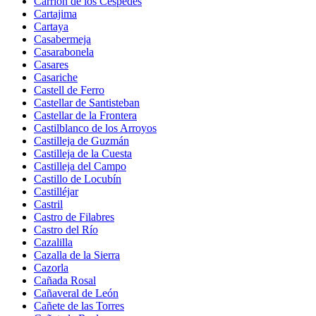
Carrión de los Céspedes
Cartajima
Cartaya
Casabermeja
Casarabonela
Casares
Casariche
Castell de Ferro
Castellar de Santisteban
Castellar de la Frontera
Castilblanco de los Arroyos
Castilleja de Guzmán
Castilleja de la Cuesta
Castilleja del Campo
Castillo de Locubín
Castilléjar
Castril
Castro de Filabres
Castro del Río
Cazalilla
Cazalla de la Sierra
Cazorla
Cañada Rosal
Cañaveral de León
Cañete de las Torres