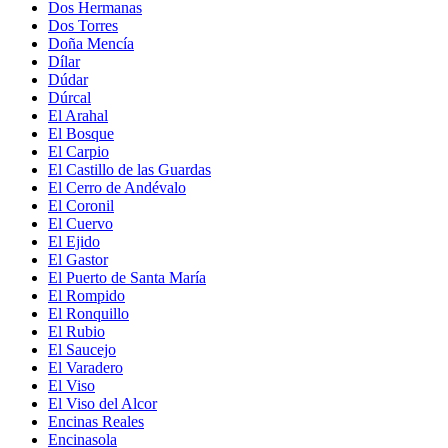
Dos Hermanas
Dos Torres
Doña Mencía
Dílar
Dúdar
Dúrcal
El Arahal
El Bosque
El Carpio
El Castillo de las Guardas
El Cerro de Andévalo
El Coronil
El Cuervo
El Ejido
El Gastor
El Puerto de Santa María
El Rompido
El Ronquillo
El Rubio
El Saucejo
El Varadero
El Viso
El Viso del Alcor
Encinas Reales
Encinasola