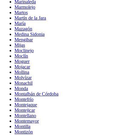
Marinaleda
Marmolejo
Martos
Martín de la Jara
María
Mazagón
Medina Sidonia
Mengibar
Mijas
Moclinejo
Moclín
Moguer
Mojacar
Mollina
Molvízar
Monachil
Monda
Montalbán de Córdoba
Montefrío
Montejaque
Montejicar
Montellano
Montemayor
Montilla
Montizón