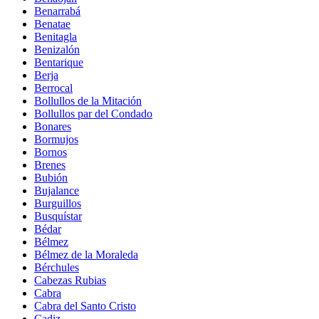
Benarrabá
Benatae
Benitagla
Benizalón
Bentarique
Berja
Berrocal
Bollullos de la Mitación
Bollullos par del Condado
Bonares
Bormujos
Bornos
Brenes
Bubión
Bujalance
Burguillos
Busquístar
Bédar
Bélmez
Bélmez de la Moraleda
Bérchules
Cabezas Rubias
Cabra
Cabra del Santo Cristo
Cadiz