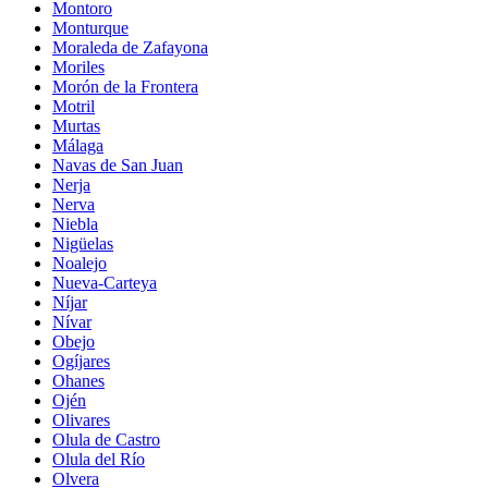
Montoro
Monturque
Moraleda de Zafayona
Moriles
Morón de la Frontera
Motril
Murtas
Málaga
Navas de San Juan
Nerja
Nerva
Niebla
Nigüelas
Noalejo
Nueva-Carteya
Níjar
Nívar
Obejo
Ogíjares
Ohanes
Ojén
Olivares
Olula de Castro
Olula del Río
Olvera