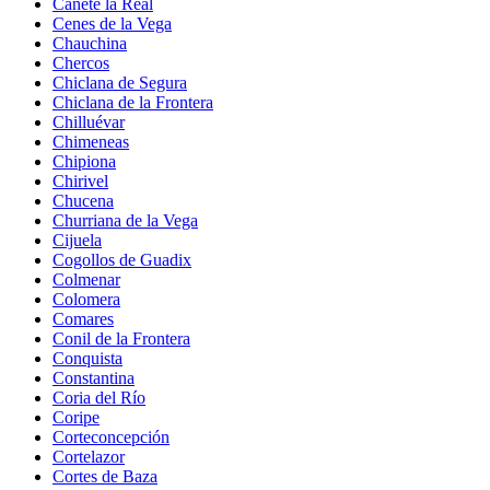
Cañete la Real
Cenes de la Vega
Chauchina
Chercos
Chiclana de Segura
Chiclana de la Frontera
Chilluévar
Chimeneas
Chipiona
Chirivel
Chucena
Churriana de la Vega
Cijuela
Cogollos de Guadix
Colmenar
Colomera
Comares
Conil de la Frontera
Conquista
Constantina
Coria del Río
Coripe
Corteconcepción
Cortelazor
Cortes de Baza