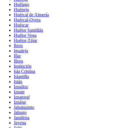
Huélago
Huéneja
Huércal de Almería
Huércal-Overa
Huéscar
Huétor Santillán
Huétor Vega
Huétor-Tájar
Ibros
Igualeja
Illar
Illora
Instinción
Isla Cristina
Islantilla
Istán
Iznalloz
Iznate
Iznatoraf
Iznájar
Jabalquinto
Jabugo
Jamilena
Jayena
Jaén