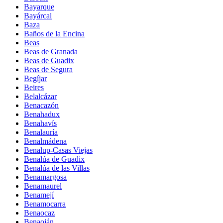
Bayarque
Bayárcal
Baza
Baños de la Encina
Beas
Beas de Granada
Beas de Guadix
Beas de Segura
Begíjar
Beires
Belalcázar
Benacazón
Benahadux
Benahavís
Benalauría
Benalmádena
Benalup-Casas Viejas
Benalúa de Guadix
Benalúa de las Villas
Benamargosa
Benamaurel
Benamejí
Benamocarra
Benaocaz
Benaoján