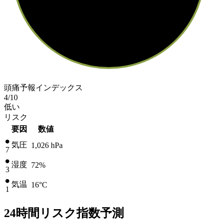
頭痛予報インデックス
4
/10
低い
リスク
要因
数値
気圧
1,026
hPa
7
湿度
72%
3
気温
16
°C
1
24時間リスク指数予測