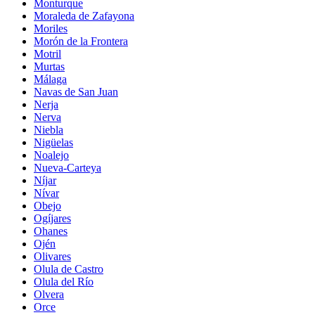
Monturque
Moraleda de Zafayona
Moriles
Morón de la Frontera
Motril
Murtas
Málaga
Navas de San Juan
Nerja
Nerva
Niebla
Nigüelas
Noalejo
Nueva-Carteya
Níjar
Nívar
Obejo
Ogíjares
Ohanes
Ojén
Olivares
Olula de Castro
Olula del Río
Olvera
Orce