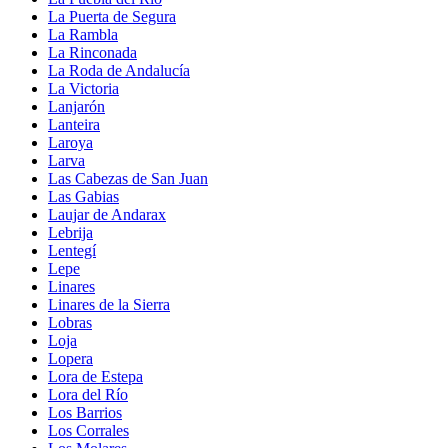
La Puerta de Segura
La Rambla
La Rinconada
La Roda de Andalucía
La Victoria
Lanjarón
Lanteira
Laroya
Larva
Las Cabezas de San Juan
Las Gabias
Laujar de Andarax
Lebrija
Lentegí
Lepe
Linares
Linares de la Sierra
Lobras
Loja
Lopera
Lora de Estepa
Lora del Río
Los Barrios
Los Corrales