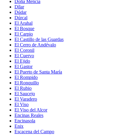
Doña Mencía
Dílar
Dúdar
Dúrcal
El Arahal
El Bosque
El Carpio
El Castillo de las Guardas
El Cerro de Andévalo
El Coronil
El Cuervo
El Ejido
El Gastor
El Puerto de Santa María
El Rompido
El Ronquillo
El Rubio
El Saucejo
El Varadero
El Viso
El Viso del Alcor
Encinas Reales
Encinasola
Enix
Escacena del Campo