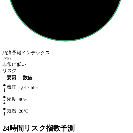
頭痛予報インデックス
2
/10
非常に低い
リスク
要因
数値
気圧
1,017
hPa
1
湿度
86%
2
気温
20
°C
1
24時間リスク指数予測