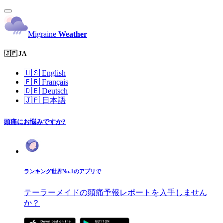
Migraine
Weather
🇯🇵 JA
🇺🇸
English
🇫🇷
Français
🇩🇪
Deutsch
🇯🇵
日本語
頭痛にお悩みですか?
ランキング世界No.1のアプリで
テーラーメイドの頭痛予報レポートを入手しません
か？