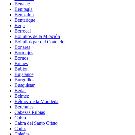
Benatae
Benitagla
Benizalón
Bentarique
Berja
Berrocal
Bollullos de la Mitación
Bollullos par del Condado
Bonares
Bormujos
Bornos
Brenes
Bubión
Bujalance
Burguillos
Busquístar
Bédar
Bélmez
Bélmez de la Moraleda
Bérchules
Cabezas Rubias
Cabra
Cabra del Santo Cristo
Cadiz
Calañas