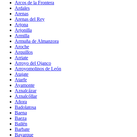
Arcos de la Frontera
Ardales
Arenas
Arenas del Rey
Arjona
Arjonilla
Armilla
Armuña de Almanzora
Aroche
Arquillos
Arriate
Arroyo del Ojanco
Arroyomolinos de León
Atajate
Atarfe
Ayamonte
Aznalcázar
Aznalcóllar
Añora
Badolatosa
Baena
Baeza
Bailén
Barbate
Bayarque