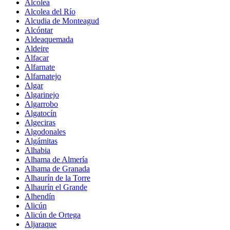
Alcolea
Alcolea del Río
Alcudia de Monteagud
Alcóntar
Aldeaquemada
Aldeire
Alfacar
Alfarnate
Alfarnatejo
Algar
Algarinejo
Algarrobo
Algatocín
Algeciras
Algodonales
Algámitas
Alhabia
Alhama de Almería
Alhama de Granada
Alhaurín de la Torre
Alhaurín el Grande
Alhendín
Alicún
Alicún de Ortega
Aljaraque