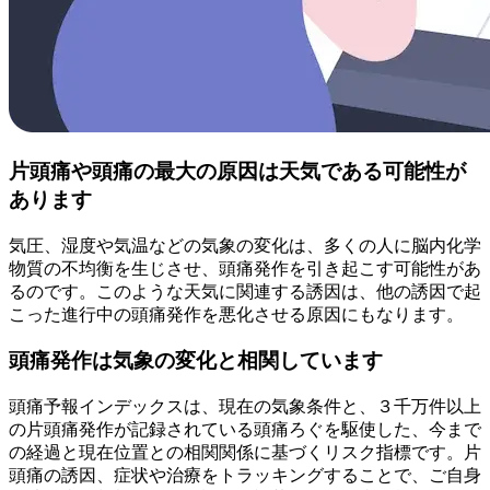
片頭痛や頭痛の最大の原因は天気である可能性が
あります
気圧、湿度や気温などの気象の変化は、多くの人に脳内化学
物質の不均衡を生じさせ、頭痛発作を引き起こす可能性があ
るのです。このような天気に関連する誘因は、他の誘因で起
こった進行中の頭痛発作を悪化させる原因にもなります。
頭痛発作は気象の変化と相関しています
頭痛予報インデックスは、現在の気象条件と、３千万件以上
の片頭痛発作が記録されている頭痛ろぐを駆使した、今まで
の経過と現在位置との相関関係に基づくリスク指標です。片
頭痛の誘因、症状や治療をトラッキングすることで、ご自身