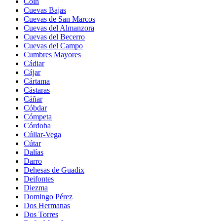
Coín
Cuevas Bajas
Cuevas de San Marcos
Cuevas del Almanzora
Cuevas del Becerro
Cuevas del Campo
Cumbres Mayores
Cádiar
Cájar
Cártama
Cástaras
Cáñar
Cóbdar
Cómpeta
Córdoba
Cúllar-Vega
Cútar
Dalías
Darro
Dehesas de Guadix
Deifontes
Diezma
Domingo Pérez
Dos Hermanas
Dos Torres