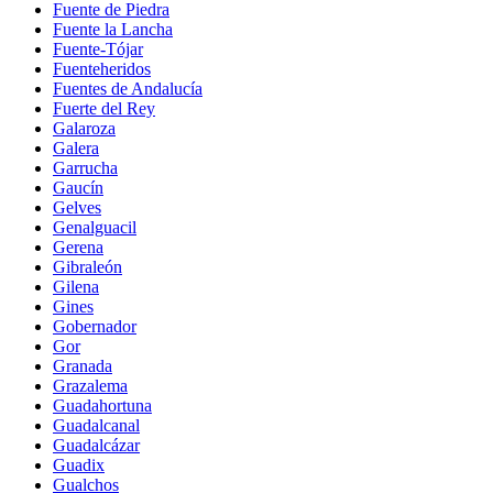
Fuente de Piedra
Fuente la Lancha
Fuente-Tójar
Fuenteheridos
Fuentes de Andalucía
Fuerte del Rey
Galaroza
Galera
Garrucha
Gaucín
Gelves
Genalguacil
Gerena
Gibraleón
Gilena
Gines
Gobernador
Gor
Granada
Grazalema
Guadahortuna
Guadalcanal
Guadalcázar
Guadix
Gualchos