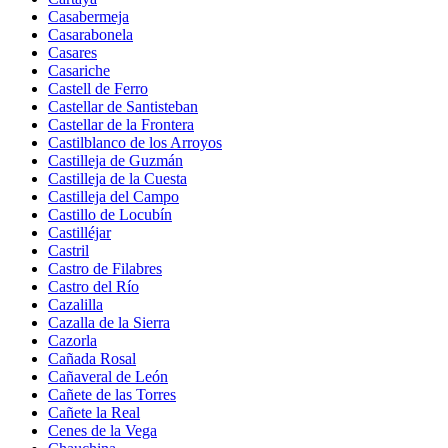
Casabermeja
Casarabonela
Casares
Casariche
Castell de Ferro
Castellar de Santisteban
Castellar de la Frontera
Castilblanco de los Arroyos
Castilleja de Guzmán
Castilleja de la Cuesta
Castilleja del Campo
Castillo de Locubín
Castilléjar
Castril
Castro de Filabres
Castro del Río
Cazalilla
Cazalla de la Sierra
Cazorla
Cañada Rosal
Cañaveral de León
Cañete de las Torres
Cañete la Real
Cenes de la Vega