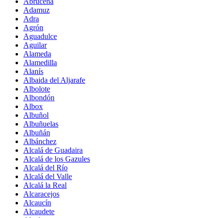
Abrucena
Adamuz
Adra
Agrón
Aguadulce
Aguilar
Alameda
Alamedilla
Alanís
Albaida del Aljarafe
Albolote
Albondón
Albox
Albuñol
Albuñuelas
Albuñán
Albánchez
Alcalá de Guadaira
Alcalá de los Gazules
Alcalá del Río
Alcalá del Valle
Alcalá la Real
Alcaracejos
Alcaucín
Alcaudete