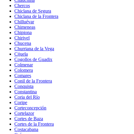
Chauchina
Chercos
Chiclana de Segura
Chiclana de la Frontera
Chilluévar
Chimeneas
Chipiona
Chirivel
Chucena
Churriana de la Vega
Cijuela
Cogollos de Guadix
Colmenar
Colomera
Comares
Conil de la Frontera
Conquista
Constantina
Coria del Río
Coripe
Corteconcepción
Cortelazor
Cortes de Baza
Cortes de la Frontera
Costacabana