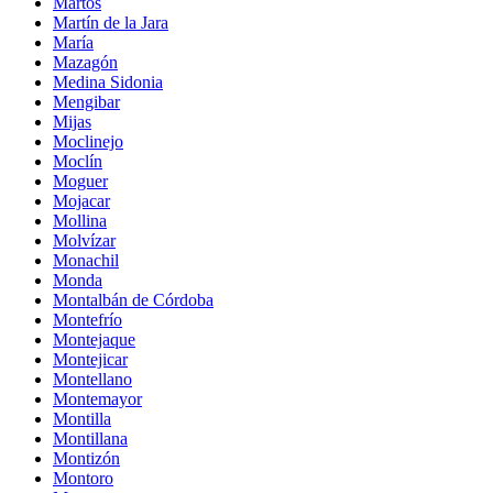
Martos
Martín de la Jara
María
Mazagón
Medina Sidonia
Mengibar
Mijas
Moclinejo
Moclín
Moguer
Mojacar
Mollina
Molvízar
Monachil
Monda
Montalbán de Córdoba
Montefrío
Montejaque
Montejicar
Montellano
Montemayor
Montilla
Montillana
Montizón
Montoro