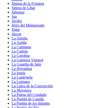
Jimena de la Frontera
Jimera de Líbar
Jubrique
Jun
Juviles
Jérez del Marquesado
Jódar
Júzcar
La Algaba
La Antilla
La Campana
La Carlota
La Carolina
La Gangosa Vistasol
La Guardia de Jaén
La Herradura
La Iruela
La Lantejuela
La Luisiana
La Línea de la Concepción
La Mojonera
La Palma del Condado
La Puebla de Cazalla
La Puebla de los Infantes
La Puebla del Río