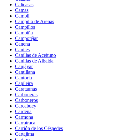
Calicasas
Camas
Cambil
Campillo de Arenas
Campillos
Campiña
Campotéjar
Canena
Caniles
Canillas de Aceituno
Canillas de Albaida
Canjáyar
Cantillana
Cantoria
Capileira
Carataunas
Carboneras
Carboneros
Carcabuey
Cardeña
Carmona
Carratraca
Carrión de los Céspedes
Cartajima
Cartaya