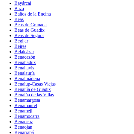
Bayárcal
Baza
Baños de la Encina
Beas
Beas de Granada
Beas de Guadix
Beas de Segura
Begíjar
Beires
Belalcázar
Benacazón
Benahadux
Benahavís
Benalauría
Benalmádena
Benalup-Casas Viejas
Benalúa de Guadix
Benalúa de las Villas
Benamargosa
Benamaurel
Benamejí
Benamocarra
Benaocaz
Benaoján
Benarrabá