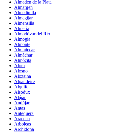
Almadén de la Plata
Almargen
Almedinilla
Almegíjar
Almensilla
Almería
Almodóvar del Río
Almogía
Almonte
Almuñécar
Almáchar
Almócita
Alora
Alosno
Alozaina
Alpandeire
Alquife
Alsodux
Alájar
Andújar
Antas
Antequera
Aracena
Arboleas
Archidona