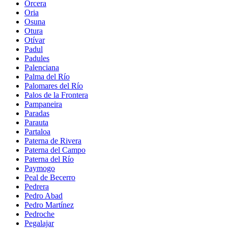
Orcera
Oria
Osuna
Otura
Otívar
Padul
Padules
Palenciana
Palma del Río
Palomares del Río
Palos de la Frontera
Pampaneira
Paradas
Parauta
Partaloa
Paterna de Rivera
Paterna del Campo
Paterna del Río
Paymogo
Peal de Becerro
Pedrera
Pedro Abad
Pedro Martínez
Pedroche
Pegalajar