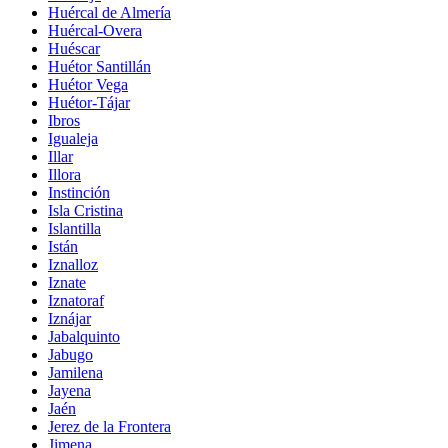
Huércal de Almería
Huércal-Overa
Huéscar
Huétor Santillán
Huétor Vega
Huétor-Tájar
Ibros
Igualeja
Illar
Illora
Instinción
Isla Cristina
Islantilla
Istán
Iznalloz
Iznate
Iznatoraf
Iznájar
Jabalquinto
Jabugo
Jamilena
Jayena
Jaén
Jerez de la Frontera
Jimena