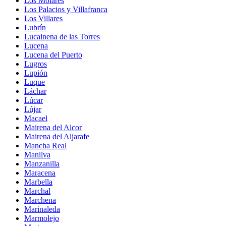
Los Molares
Los Palacios y Villafranca
Los Villares
Lubrín
Lucainena de las Torres
Lucena
Lucena del Puerto
Lugros
Lupión
Luque
Láchar
Lúcar
Lújar
Macael
Mairena del Alcor
Mairena del Aljarafe
Mancha Real
Manilva
Manzanilla
Maracena
Marbella
Marchal
Marchena
Marinaleda
Marmolejo