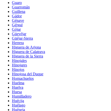
Guaro
Guarromán
Guillena
Gádor
Génave
Gérgal
Gójar
Güevéjar
Güéjar-Sierra
Herrera
Higuera de Arjona
Higuera de Calatrava
Higuera de la Sierra
Hinojales
Hinojares
Hinojos
Hinojosa del Duque
Hornachuelos
Huelma
Huelva
Huesa
Humilladero
Huécija
Huélago
Huéneja