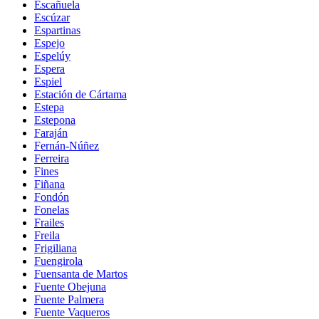
Escañuela
Escúzar
Espartinas
Espejo
Espelúy
Espera
Espiel
Estación de Cártama
Estepa
Estepona
Faraján
Fernán-Núñez
Ferreira
Fines
Fiñana
Fondón
Fonelas
Frailes
Freila
Frigiliana
Fuengirola
Fuensanta de Martos
Fuente Obejuna
Fuente Palmera
Fuente Vaqueros