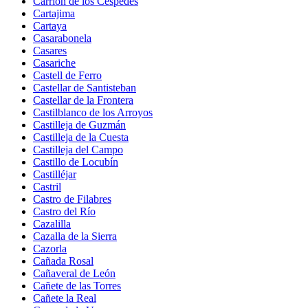
Carrión de los Céspedes
Cartajima
Cartaya
Casarabonela
Casares
Casariche
Castell de Ferro
Castellar de Santisteban
Castellar de la Frontera
Castilblanco de los Arroyos
Castilleja de Guzmán
Castilleja de la Cuesta
Castilleja del Campo
Castillo de Locubín
Castilléjar
Castril
Castro de Filabres
Castro del Río
Cazalilla
Cazalla de la Sierra
Cazorla
Cañada Rosal
Cañaveral de León
Cañete de las Torres
Cañete la Real