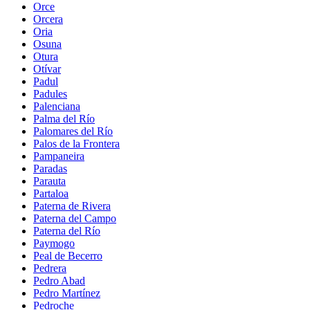
Orce
Orcera
Oria
Osuna
Otura
Otívar
Padul
Padules
Palenciana
Palma del Río
Palomares del Río
Palos de la Frontera
Pampaneira
Paradas
Parauta
Partaloa
Paterna de Rivera
Paterna del Campo
Paterna del Río
Paymogo
Peal de Becerro
Pedrera
Pedro Abad
Pedro Martínez
Pedroche