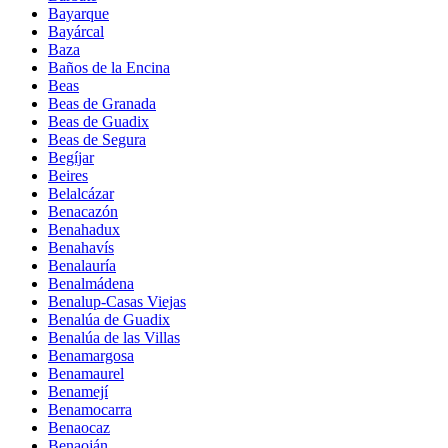
Bayarque
Bayárcal
Baza
Baños de la Encina
Beas
Beas de Granada
Beas de Guadix
Beas de Segura
Begíjar
Beires
Belalcázar
Benacazón
Benahadux
Benahavís
Benalauría
Benalmádena
Benalup-Casas Viejas
Benalúa de Guadix
Benalúa de las Villas
Benamargosa
Benamaurel
Benamejí
Benamocarra
Benaocaz
Benaoján