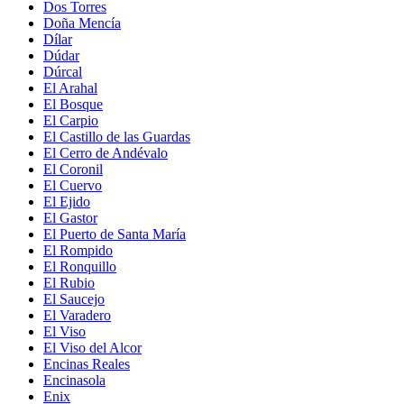
Dos Torres
Doña Mencía
Dílar
Dúdar
Dúrcal
El Arahal
El Bosque
El Carpio
El Castillo de las Guardas
El Cerro de Andévalo
El Coronil
El Cuervo
El Ejido
El Gastor
El Puerto de Santa María
El Rompido
El Ronquillo
El Rubio
El Saucejo
El Varadero
El Viso
El Viso del Alcor
Encinas Reales
Encinasola
Enix