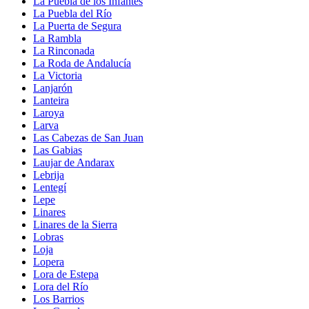
La Puebla de los Infantes
La Puebla del Río
La Puerta de Segura
La Rambla
La Rinconada
La Roda de Andalucía
La Victoria
Lanjarón
Lanteira
Laroya
Larva
Las Cabezas de San Juan
Las Gabias
Laujar de Andarax
Lebrija
Lentegí
Lepe
Linares
Linares de la Sierra
Lobras
Loja
Lopera
Lora de Estepa
Lora del Río
Los Barrios