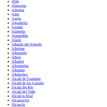
Abla
Abrucena
Adamuz
Adra
Agrón
Aguadulce
Aguilar
Alameda
Alamedilla
Alanís
Albaida del Aljarafe
Albolote
Albondón
Albox
Albuñol
Albuñuelas
Albuñán
Albánchez
Alcalá de Guadaira
Alcalá de los Gazules
Alcalá del Río
Alcalá del Valle
Alcalá la Real
Alcaracejos
Alcaucín