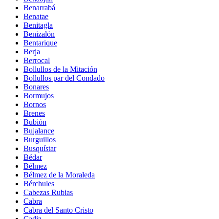
Benarrabá
Benatae
Benitagla
Benizalón
Bentarique
Berja
Berrocal
Bollullos de la Mitación
Bollullos par del Condado
Bonares
Bormujos
Bornos
Brenes
Bubión
Bujalance
Burguillos
Busquístar
Bédar
Bélmez
Bélmez de la Moraleda
Bérchules
Cabezas Rubias
Cabra
Cabra del Santo Cristo
Cadiz