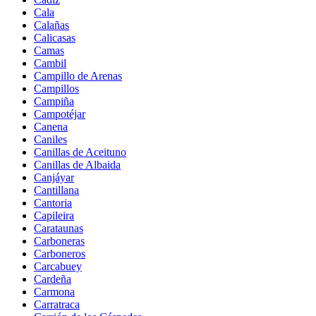
Cala
Calañas
Calicasas
Camas
Cambil
Campillo de Arenas
Campillos
Campiña
Campotéjar
Canena
Caniles
Canillas de Aceituno
Canillas de Albaida
Canjáyar
Cantillana
Cantoria
Capileira
Carataunas
Carboneras
Carboneros
Carcabuey
Cardeña
Carmona
Carratraca