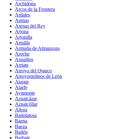
Archidona
Arcos de la Frontera
Ardales
Arenas
Arenas del Rey
Arjona
Arjonilla
Armilla
Armuña de Almanzora
Aroche
Arquillos
Arriate
Arroyo del Ojanco
Arroyomolinos de León
Atajate
Atarfe
Ayamonte
Aznalcázar
Aznalcóllar
Añora
Badolatosa
Baena
Baeza
Bailén
Barbate