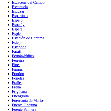
Escacena del Campo
Escañuela
Escúzar
Espartinas
Espejo
Espelúy
Espera
Espiel
Estación de Cártama
Estepa
Estepona
Faraján
Fernán-Núñez
Ferreira
Fines
Fiñana
Fondón
Fonelas
Frailes
Freila
Frigiliana
Fuengirola
Fuensanta de Martos
Fuente Obejuna
Fuente Palmera