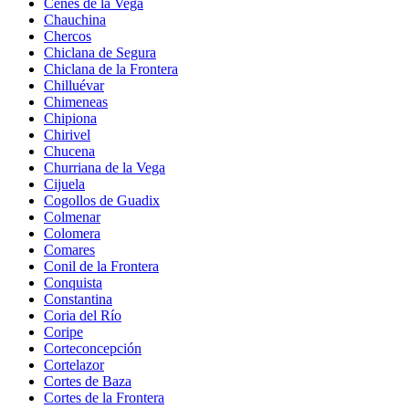
Cenes de la Vega
Chauchina
Chercos
Chiclana de Segura
Chiclana de la Frontera
Chilluévar
Chimeneas
Chipiona
Chirivel
Chucena
Churriana de la Vega
Cijuela
Cogollos de Guadix
Colmenar
Colomera
Comares
Conil de la Frontera
Conquista
Constantina
Coria del Río
Coripe
Corteconcepción
Cortelazor
Cortes de Baza
Cortes de la Frontera