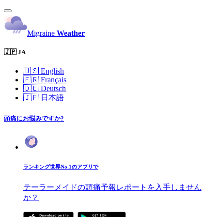
Migraine
Weather
🇯🇵 JA
🇺🇸
English
🇫🇷
Français
🇩🇪
Deutsch
🇯🇵
日本語
頭痛にお悩みですか?
ランキング世界No.1のアプリで
テーラーメイドの頭痛予報レポートを入手しません
か？