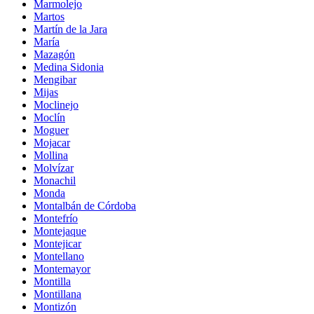
Marmolejo
Martos
Martín de la Jara
María
Mazagón
Medina Sidonia
Mengibar
Mijas
Moclinejo
Moclín
Moguer
Mojacar
Mollina
Molvízar
Monachil
Monda
Montalbán de Córdoba
Montefrío
Montejaque
Montejicar
Montellano
Montemayor
Montilla
Montillana
Montizón