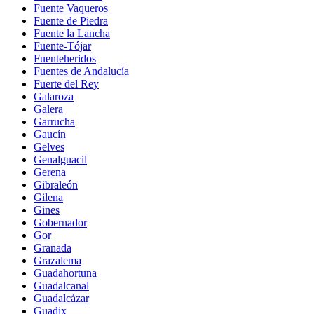
Fuente Vaqueros
Fuente de Piedra
Fuente la Lancha
Fuente-Tójar
Fuenteheridos
Fuentes de Andalucía
Fuerte del Rey
Galaroza
Galera
Garrucha
Gaucín
Gelves
Genalguacil
Gerena
Gibraleón
Gilena
Gines
Gobernador
Gor
Granada
Grazalema
Guadahortuna
Guadalcanal
Guadalcázar
Guadix