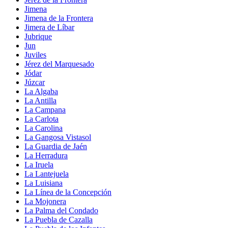
Jimena
Jimena de la Frontera
Jimera de Líbar
Jubrique
Jun
Juviles
Jérez del Marquesado
Jódar
Júzcar
La Algaba
La Antilla
La Campana
La Carlota
La Carolina
La Gangosa Vistasol
La Guardia de Jaén
La Herradura
La Iruela
La Lantejuela
La Luisiana
La Línea de la Concepción
La Mojonera
La Palma del Condado
La Puebla de Cazalla