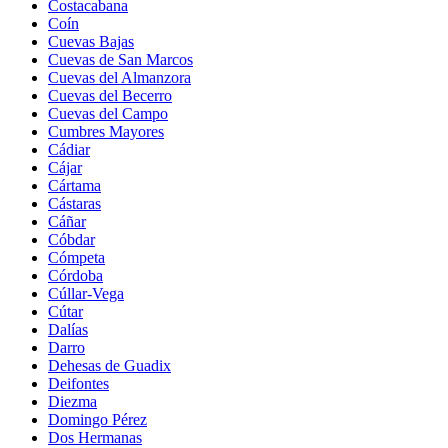
Costacabana
Coín
Cuevas Bajas
Cuevas de San Marcos
Cuevas del Almanzora
Cuevas del Becerro
Cuevas del Campo
Cumbres Mayores
Cádiar
Cájar
Cártama
Cástaras
Cáñar
Cóbdar
Cómpeta
Córdoba
Cúllar-Vega
Cútar
Dalías
Darro
Dehesas de Guadix
Deifontes
Diezma
Domingo Pérez
Dos Hermanas