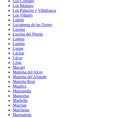
Los Corrales
Los Molares
Los Palacios y Villafranca
Los Villares
Lubrín
Lucainena de las Torres
Lucena
Lucena del Puerto
Lugros
Lupión
Luque
Láchar
Lúcar
Lújar
Macael
Mairena del Alcor
Mairena del Aljarafe
Mancha Real
Manilva
Manzanilla
Maracena
Marbella
Marchal
Marchena
Marinaleda