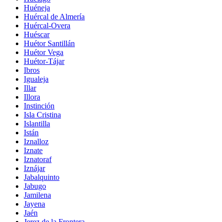
Huéneja
Huércal de Almería
Huércal-Overa
Huéscar
Huétor Santillán
Huétor Vega
Huétor-Tájar
Ibros
Igualeja
Illar
Illora
Instinción
Isla Cristina
Islantilla
Istán
Iznalloz
Iznate
Iznatoraf
Iznájar
Jabalquinto
Jabugo
Jamilena
Jayena
Jaén
Jerez de la Frontera