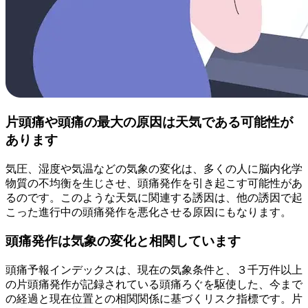
片頭痛や頭痛の最大の原因は天気である可能性が
あります
気圧、湿度や気温などの気象の変化は、多くの人に脳内化学
物質の不均衡を生じさせ、頭痛発作を引き起こす可能性があ
るのです。このような天気に関連する誘因は、他の誘因で起
こった進行中の頭痛発作を悪化させる原因にもなります。
頭痛発作は気象の変化と相関しています
頭痛予報インデックスは、現在の気象条件と、３千万件以上
の片頭痛発作が記録されている頭痛ろぐを駆使した、今まで
の経過と現在位置との相関関係に基づくリスク指標です。片