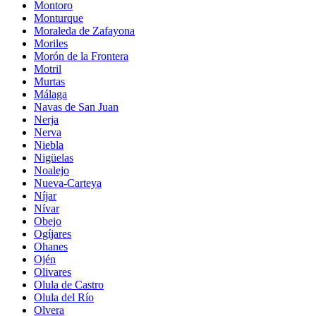
Montoro
Monturque
Moraleda de Zafayona
Moriles
Morón de la Frontera
Motril
Murtas
Málaga
Navas de San Juan
Nerja
Nerva
Niebla
Nigüelas
Noalejo
Nueva-Carteya
Níjar
Nívar
Obejo
Ogíjares
Ohanes
Ojén
Olivares
Olula de Castro
Olula del Río
Olvera