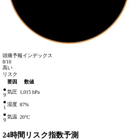
頭痛予報インデックス
8
/10
高い
リスク
要因
数値
気圧
1,015
hPa
9
湿度
87%
1
気温
20
°C
9
24時間リスク指数予測