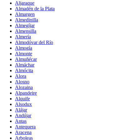
Aljaraque
Almadén de la Plata
Almargen
Almedinilla
Almegíjar
Almensilla
Almería
Almodóvar del Río
Almogía
Almonte
Almuñécar
Almáchar
Almócita
Alora
Alosno
Alozaina
Alpandeire
Alquife
Alsodux
Alájar
Andújar
Antas
Antequera
Aracena
Arboleas