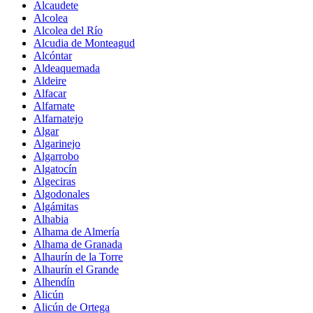
Alcaudete
Alcolea
Alcolea del Río
Alcudia de Monteagud
Alcóntar
Aldeaquemada
Aldeire
Alfacar
Alfarnate
Alfarnatejo
Algar
Algarinejo
Algarrobo
Algatocín
Algeciras
Algodonales
Algámitas
Alhabia
Alhama de Almería
Alhama de Granada
Alhaurín de la Torre
Alhaurín el Grande
Alhendín
Alicún
Alicún de Ortega