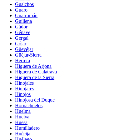
Gualchos
Guaro
Guarromán
Guillena
Gádor
Génave
Gérgal
Gójar
Güevéjar
Güéjar-Sierra
Herrera
Higuera de Arjona
Higuera de Calatrava
Higuera de la Sierra
Hinojales
Hinojares
Hinojos
Hinojosa del Duque
Hornachuelos
Huelma
Huelva
Huesa
Humilladero
Huécija
Huélago