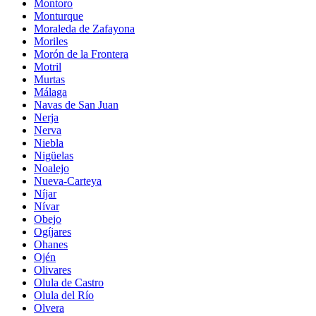
Montoro
Monturque
Moraleda de Zafayona
Moriles
Morón de la Frontera
Motril
Murtas
Málaga
Navas de San Juan
Nerja
Nerva
Niebla
Nigüelas
Noalejo
Nueva-Carteya
Níjar
Nívar
Obejo
Ogíjares
Ohanes
Ojén
Olivares
Olula de Castro
Olula del Río
Olvera