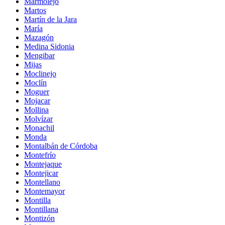
Marmolejo
Martos
Martín de la Jara
María
Mazagón
Medina Sidonia
Mengibar
Mijas
Moclinejo
Moclín
Moguer
Mojacar
Mollina
Molvízar
Monachil
Monda
Montalbán de Córdoba
Montefrío
Montejaque
Montejicar
Montellano
Montemayor
Montilla
Montillana
Montizón