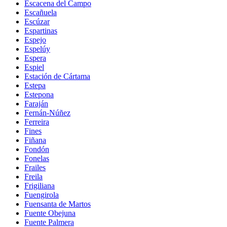
Escacena del Campo
Escañuela
Escúzar
Espartinas
Espejo
Espelúy
Espera
Espiel
Estación de Cártama
Estepa
Estepona
Faraján
Fernán-Núñez
Ferreira
Fines
Fiñana
Fondón
Fonelas
Frailes
Freila
Frigiliana
Fuengirola
Fuensanta de Martos
Fuente Obejuna
Fuente Palmera