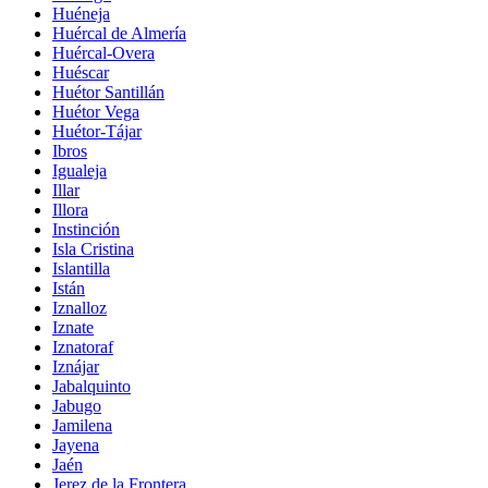
Huéneja
Huércal de Almería
Huércal-Overa
Huéscar
Huétor Santillán
Huétor Vega
Huétor-Tájar
Ibros
Igualeja
Illar
Illora
Instinción
Isla Cristina
Islantilla
Istán
Iznalloz
Iznate
Iznatoraf
Iznájar
Jabalquinto
Jabugo
Jamilena
Jayena
Jaén
Jerez de la Frontera