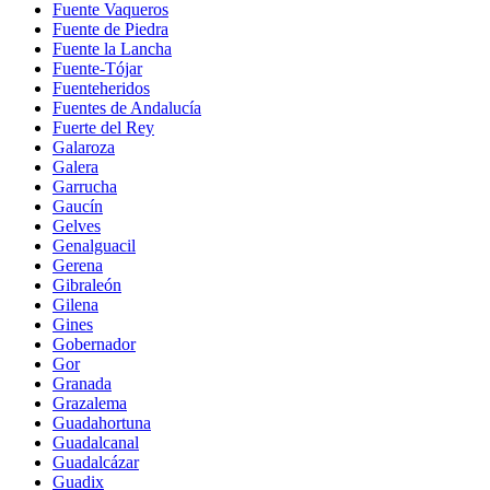
Fuente Vaqueros
Fuente de Piedra
Fuente la Lancha
Fuente-Tójar
Fuenteheridos
Fuentes de Andalucía
Fuerte del Rey
Galaroza
Galera
Garrucha
Gaucín
Gelves
Genalguacil
Gerena
Gibraleón
Gilena
Gines
Gobernador
Gor
Granada
Grazalema
Guadahortuna
Guadalcanal
Guadalcázar
Guadix