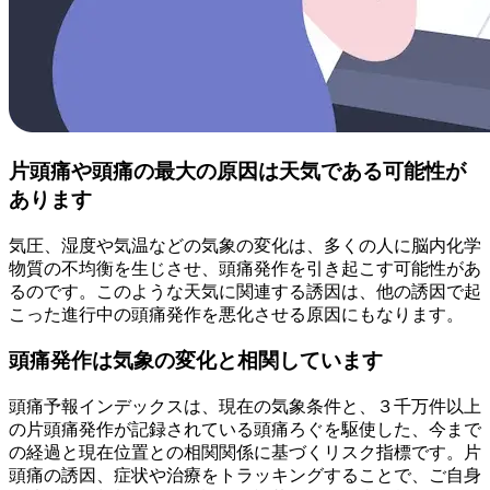
片頭痛や頭痛の最大の原因は天気である可能性が
あります
気圧、湿度や気温などの気象の変化は、多くの人に脳内化学
物質の不均衡を生じさせ、頭痛発作を引き起こす可能性があ
るのです。このような天気に関連する誘因は、他の誘因で起
こった進行中の頭痛発作を悪化させる原因にもなります。
頭痛発作は気象の変化と相関しています
頭痛予報インデックスは、現在の気象条件と、３千万件以上
の片頭痛発作が記録されている頭痛ろぐを駆使した、今まで
の経過と現在位置との相関関係に基づくリスク指標です。片
頭痛の誘因、症状や治療をトラッキングすることで、ご自身