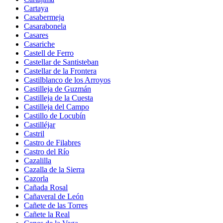
Cartaya
Casabermeja
Casarabonela
Casares
Casariche
Castell de Ferro
Castellar de Santisteban
Castellar de la Frontera
Castilblanco de los Arroyos
Castilleja de Guzmán
Castilleja de la Cuesta
Castilleja del Campo
Castillo de Locubín
Castilléjar
Castril
Castro de Filabres
Castro del Río
Cazalilla
Cazalla de la Sierra
Cazorla
Cañada Rosal
Cañaveral de León
Cañete de las Torres
Cañete la Real