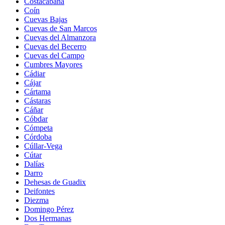
Costacabana
Coín
Cuevas Bajas
Cuevas de San Marcos
Cuevas del Almanzora
Cuevas del Becerro
Cuevas del Campo
Cumbres Mayores
Cádiar
Cájar
Cártama
Cástaras
Cáñar
Cóbdar
Cómpeta
Córdoba
Cúllar-Vega
Cútar
Dalías
Darro
Dehesas de Guadix
Deifontes
Diezma
Domingo Pérez
Dos Hermanas