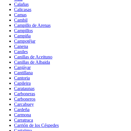
Calañas
Calicasas
Camas
Cambil
Campillo de Arenas
Campillos
Campiña
Campotéjar
Canena
Caniles
Canillas de Aceituno
Canillas de Albaida
Canjáyar
Cantillana
Cantoria
Capileira
Carataunas
Carboneras
Carboneros
Carcabuey
Cardeña
Carmona
Carratraca
Carrión de los Céspedes
Cartajima