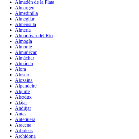
Almadén de la Plata
Almargen
Almedinilla
Almegíjar
Almensilla
Almería
Almodóvar del Río
Almogía
Almonte
Almuñécar
Almáchar
Almócita
Alora
Alosno
Alozaina
Alpandeire
Alquife
Alsodux
Alájar
Andújar
Antas
Antequera
Aracena
Arboleas
Archidona