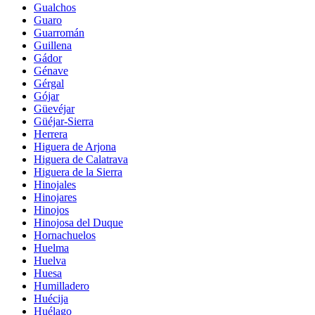
Gualchos
Guaro
Guarromán
Guillena
Gádor
Génave
Gérgal
Gójar
Güevéjar
Güéjar-Sierra
Herrera
Higuera de Arjona
Higuera de Calatrava
Higuera de la Sierra
Hinojales
Hinojares
Hinojos
Hinojosa del Duque
Hornachuelos
Huelma
Huelva
Huesa
Humilladero
Huécija
Huélago