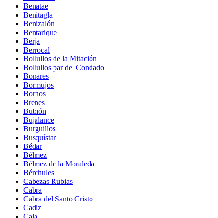
Benatae
Benitagla
Benizalón
Bentarique
Berja
Berrocal
Bollullos de la Mitación
Bollullos par del Condado
Bonares
Bormujos
Bornos
Brenes
Bubión
Bujalance
Burguillos
Busquístar
Bédar
Bélmez
Bélmez de la Moraleda
Bérchules
Cabezas Rubias
Cabra
Cabra del Santo Cristo
Cadiz
Cala