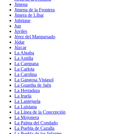
Jimena
Jimena de la Frontera
Jimera de Líbar
Jubrique
Jun
Juviles
Jérez del Marquesado
Jódar
Júzcar
La Algaba
La Antilla
La Campana
La Carlota
La Carolina
La Gangosa Vistasol
La Guardia de Jaén
La Herradura
La Iruela
La Lantejuela
La Luisiana
La Línea de la Concepción
La Mojonera
La Palma del Condado
La Puebla de Cazalla
La Puebla de los Infantes