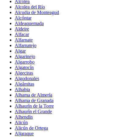
Alcolea
Alcolea del Río
Alcudia de Monteagud
Alcóntar
Aldeaquemada
Aldeire
Alfacar
Alfarnate
Alfarnatejo
Algar
Algarinejo
Algarrobo
Algatocín
Algeciras
Algodonales
Algámitas
Alhabia
Alhama de Almería
Alhama de Granada
Alhaurín de la Torre
Alhaurín el Grande
Alhendín
Alicún
Alicún de Ortega
Aljaraque