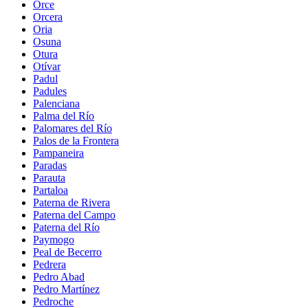
Orce
Orcera
Oria
Osuna
Otura
Otívar
Padul
Padules
Palenciana
Palma del Río
Palomares del Río
Palos de la Frontera
Pampaneira
Paradas
Parauta
Partaloa
Paterna de Rivera
Paterna del Campo
Paterna del Río
Paymogo
Peal de Becerro
Pedrera
Pedro Abad
Pedro Martínez
Pedroche