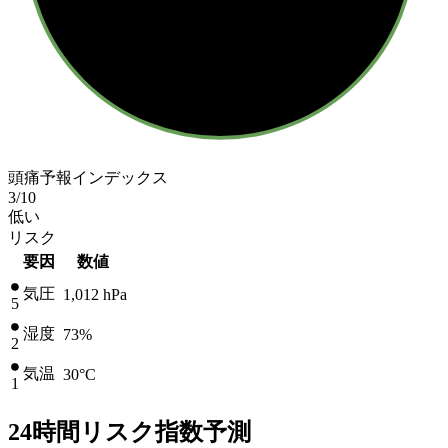
頭痛予報インデックス
3
/10
低い
リスク
要因
数値
気圧
1,012
hPa
5
湿度
73%
2
気温
30
°C
1
24時間リスク指数予測