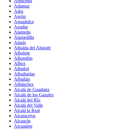
Abrucena
Adamuz
Adra
Agrón
Aguadulce
Aguilar
Alameda
Alamedilla
Alanís
Albaida del Aljarafe
Albolote
Albondón
Albox
Albuñol
Albuñuelas
Albuñán
Albánchez
Alcalá de Guadaira
Alcalá de los Gazules
Alcalá del Río
Alcalá del Valle
Alcalá la Real
Alcaracejos
Alcaucín
Alcaudete