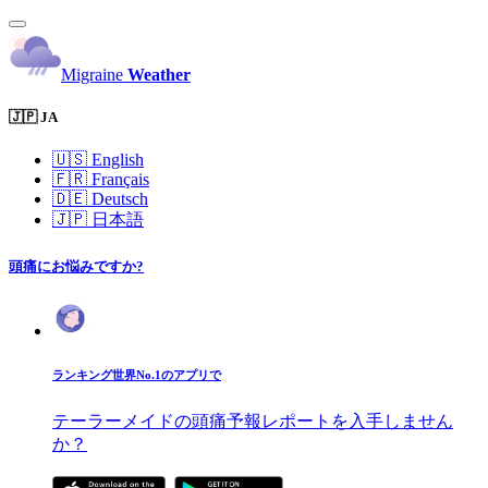
Migraine
Weather
🇯🇵 JA
🇺🇸
English
🇫🇷
Français
🇩🇪
Deutsch
🇯🇵
日本語
頭痛にお悩みですか?
ランキング世界No.1のアプリで
テーラーメイドの頭痛予報レポートを入手しません
か？