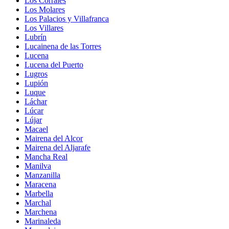
Los Corrales
Los Molares
Los Palacios y Villafranca
Los Villares
Lubrín
Lucainena de las Torres
Lucena
Lucena del Puerto
Lugros
Lupión
Luque
Láchar
Lúcar
Lújar
Macael
Mairena del Alcor
Mairena del Aljarafe
Mancha Real
Manilva
Manzanilla
Maracena
Marbella
Marchal
Marchena
Marinaleda