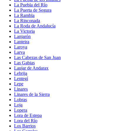
La Puebla del Río
La Puerta de Segura
La Rambla
La Rinconada
La Roda de Andalucía
La Victoria
Lanjarón
Lanteira
Laroya
Larva
Las Cabezas de San Juan
Las Gabias
Laujar de Andarax
Lebrija
Lentegí
Lepe
Linares
Linares de la Sierra
Lobras
Loja
Lopera
Lora de Estepa
Lora del Río
Los Barrios