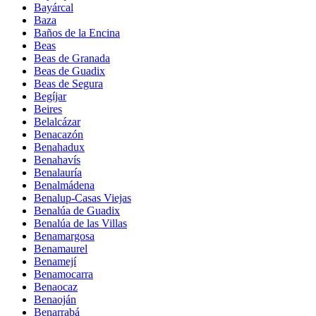
Bayárcal
Baza
Baños de la Encina
Beas
Beas de Granada
Beas de Guadix
Beas de Segura
Begíjar
Beires
Belalcázar
Benacazón
Benahadux
Benahavís
Benalauría
Benalmádena
Benalup-Casas Viejas
Benalúa de Guadix
Benalúa de las Villas
Benamargosa
Benamaurel
Benamejí
Benamocarra
Benaocaz
Benaoján
Benarrabá