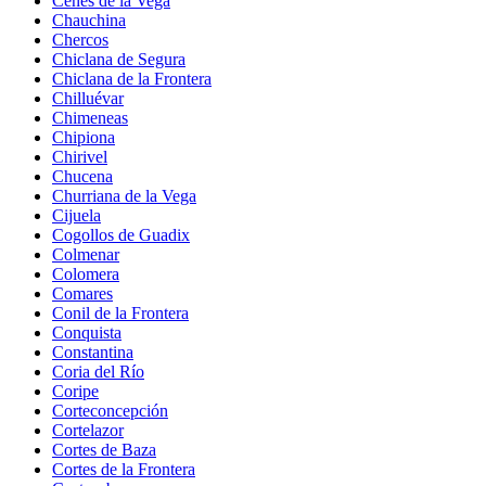
Cenes de la Vega
Chauchina
Chercos
Chiclana de Segura
Chiclana de la Frontera
Chilluévar
Chimeneas
Chipiona
Chirivel
Chucena
Churriana de la Vega
Cijuela
Cogollos de Guadix
Colmenar
Colomera
Comares
Conil de la Frontera
Conquista
Constantina
Coria del Río
Coripe
Corteconcepción
Cortelazor
Cortes de Baza
Cortes de la Frontera