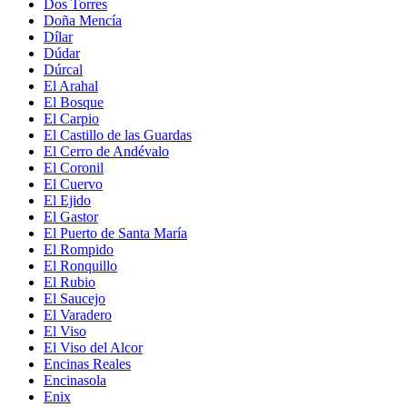
Dos Torres
Doña Mencía
Dílar
Dúdar
Dúrcal
El Arahal
El Bosque
El Carpio
El Castillo de las Guardas
El Cerro de Andévalo
El Coronil
El Cuervo
El Ejido
El Gastor
El Puerto de Santa María
El Rompido
El Ronquillo
El Rubio
El Saucejo
El Varadero
El Viso
El Viso del Alcor
Encinas Reales
Encinasola
Enix