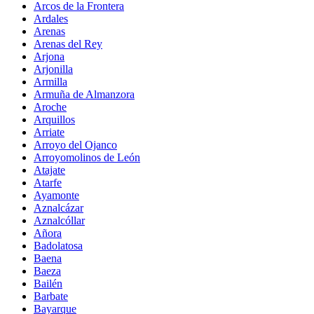
Arcos de la Frontera
Ardales
Arenas
Arenas del Rey
Arjona
Arjonilla
Armilla
Armuña de Almanzora
Aroche
Arquillos
Arriate
Arroyo del Ojanco
Arroyomolinos de León
Atajate
Atarfe
Ayamonte
Aznalcázar
Aznalcóllar
Añora
Badolatosa
Baena
Baeza
Bailén
Barbate
Bayarque