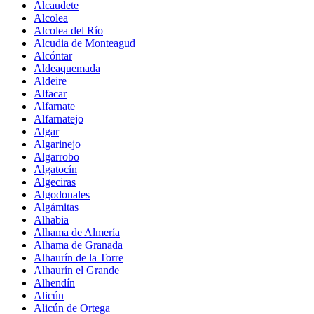
Alcaudete
Alcolea
Alcolea del Río
Alcudia de Monteagud
Alcóntar
Aldeaquemada
Aldeire
Alfacar
Alfarnate
Alfarnatejo
Algar
Algarinejo
Algarrobo
Algatocín
Algeciras
Algodonales
Algámitas
Alhabia
Alhama de Almería
Alhama de Granada
Alhaurín de la Torre
Alhaurín el Grande
Alhendín
Alicún
Alicún de Ortega