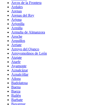
Arcos de la Frontera
Ardales
Arenas
Arenas del Rey
Arjona
Arjonilla
Armilla
Armuña de Almanzora
Aroche
Arquillos
Arriate
Arroyo del Ojanco
Arroyomolinos de León
Atajate
Atarfe
Ayamonte
Aznalcázar
Aznalcóllar
Añora
Badolatosa
Baena
Baeza
Bailén
Barbate
Bayarque