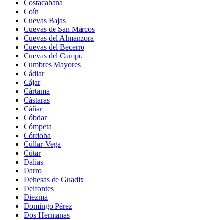
Costacabana
Coín
Cuevas Bajas
Cuevas de San Marcos
Cuevas del Almanzora
Cuevas del Becerro
Cuevas del Campo
Cumbres Mayores
Cádiar
Cájar
Cártama
Cástaras
Cáñar
Cóbdar
Cómpeta
Córdoba
Cúllar-Vega
Cútar
Dalías
Darro
Dehesas de Guadix
Deifontes
Diezma
Domingo Pérez
Dos Hermanas