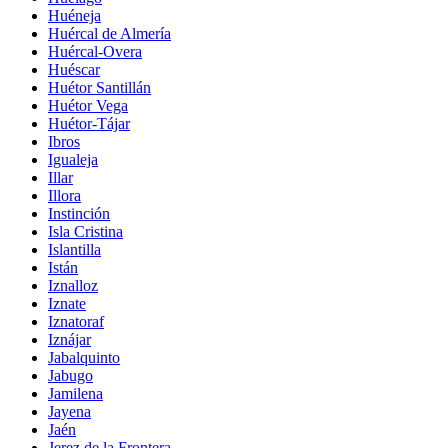
Huéneja
Huércal de Almería
Huércal-Overa
Huéscar
Huétor Santillán
Huétor Vega
Huétor-Tájar
Ibros
Igualeja
Illar
Illora
Instinción
Isla Cristina
Islantilla
Istán
Iznalloz
Iznate
Iznatoraf
Iznájar
Jabalquinto
Jabugo
Jamilena
Jayena
Jaén
Jerez de la Frontera