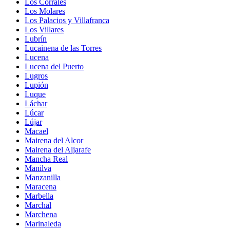
Los Corrales
Los Molares
Los Palacios y Villafranca
Los Villares
Lubrín
Lucainena de las Torres
Lucena
Lucena del Puerto
Lugros
Lupión
Luque
Láchar
Lúcar
Lújar
Macael
Mairena del Alcor
Mairena del Aljarafe
Mancha Real
Manilva
Manzanilla
Maracena
Marbella
Marchal
Marchena
Marinaleda