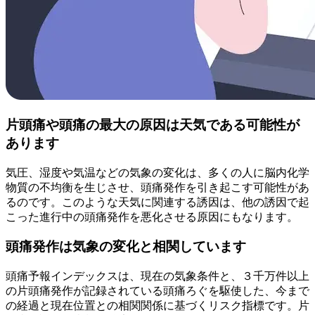
片頭痛や頭痛の最大の原因は天気である可能性が
あります
気圧、湿度や気温などの気象の変化は、多くの人に脳内化学
物質の不均衡を生じさせ、頭痛発作を引き起こす可能性があ
るのです。このような天気に関連する誘因は、他の誘因で起
こった進行中の頭痛発作を悪化させる原因にもなります。
頭痛発作は気象の変化と相関しています
頭痛予報インデックスは、現在の気象条件と、３千万件以上
の片頭痛発作が記録されている頭痛ろぐを駆使した、今まで
の経過と現在位置との相関関係に基づくリスク指標です。片