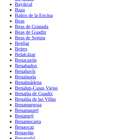
Bayárcal
Baza
Baños de la Encina
Beas
Beas de Granada
Beas de Guadix
Beas de Segura
Begíjar
Beires
Belalcázar
Benacazón
Benahadux
Benahavís
Benalauría
Benalmádena
Benalup-Casas Viejas
Benalúa de Guadix
Benalúa de las Villas
Benamargosa
Benamaurel
Benamejí
Benamocarra
Benaocaz
Benaoján
Benarrabá