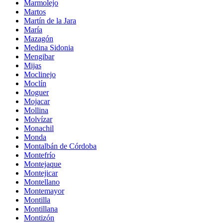
Marmolejo
Martos
Martín de la Jara
María
Mazagón
Medina Sidonia
Mengibar
Mijas
Moclinejo
Moclín
Moguer
Mojacar
Mollina
Molvízar
Monachil
Monda
Montalbán de Córdoba
Montefrío
Montejaque
Montejicar
Montellano
Montemayor
Montilla
Montillana
Montizón