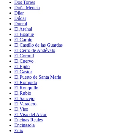
Dos Torres
Doña Mencía
Dílar
Dúdar
Dúrcal
El Arahal
El Bosque
El Carpio
El Castillo de las Guardas
El Cerro de Andévalo
El Coronil
El Cuervo
El Ejido
El Gastor
El Puerto de Santa María
El Rompido
El Ronquillo
El Rubio
El Saucejo
El Varadero
El Viso
El Viso del Alcor
Encinas Reales
Encinasola
Enix