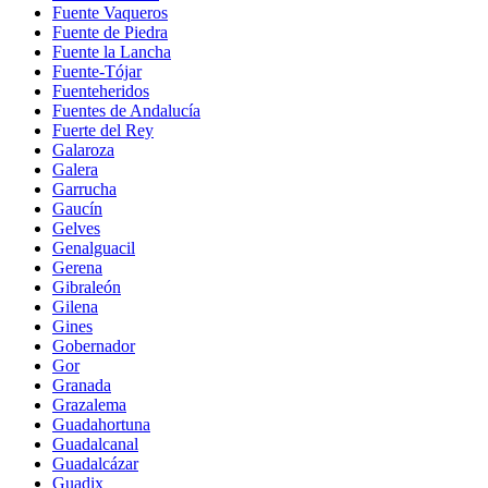
Fuente Vaqueros
Fuente de Piedra
Fuente la Lancha
Fuente-Tójar
Fuenteheridos
Fuentes de Andalucía
Fuerte del Rey
Galaroza
Galera
Garrucha
Gaucín
Gelves
Genalguacil
Gerena
Gibraleón
Gilena
Gines
Gobernador
Gor
Granada
Grazalema
Guadahortuna
Guadalcanal
Guadalcázar
Guadix