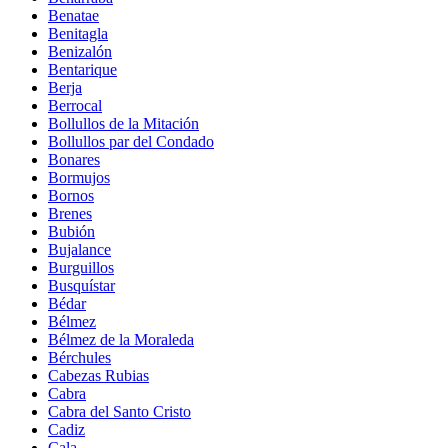
Benatae
Benitagla
Benizalón
Bentarique
Berja
Berrocal
Bollullos de la Mitación
Bollullos par del Condado
Bonares
Bormujos
Bornos
Brenes
Bubión
Bujalance
Burguillos
Busquístar
Bédar
Bélmez
Bélmez de la Moraleda
Bérchules
Cabezas Rubias
Cabra
Cabra del Santo Cristo
Cadiz
Cala