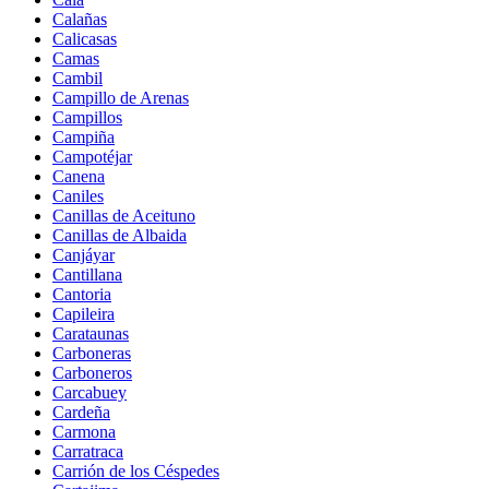
Calañas
Calicasas
Camas
Cambil
Campillo de Arenas
Campillos
Campiña
Campotéjar
Canena
Caniles
Canillas de Aceituno
Canillas de Albaida
Canjáyar
Cantillana
Cantoria
Capileira
Carataunas
Carboneras
Carboneros
Carcabuey
Cardeña
Carmona
Carratraca
Carrión de los Céspedes