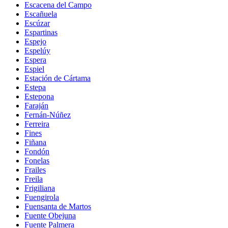
Escacena del Campo
Escañuela
Escúzar
Espartinas
Espejo
Espelúy
Espera
Espiel
Estación de Cártama
Estepa
Estepona
Faraján
Fernán-Núñez
Ferreira
Fines
Fiñana
Fondón
Fonelas
Frailes
Freila
Frigiliana
Fuengirola
Fuensanta de Martos
Fuente Obejuna
Fuente Palmera