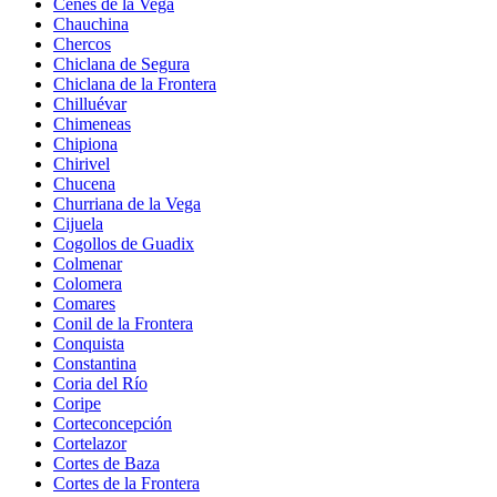
Cenes de la Vega
Chauchina
Chercos
Chiclana de Segura
Chiclana de la Frontera
Chilluévar
Chimeneas
Chipiona
Chirivel
Chucena
Churriana de la Vega
Cijuela
Cogollos de Guadix
Colmenar
Colomera
Comares
Conil de la Frontera
Conquista
Constantina
Coria del Río
Coripe
Corteconcepción
Cortelazor
Cortes de Baza
Cortes de la Frontera