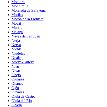
Montoro
Monturque
Moraleda de Zafayona
Moriles
Morón de la Frontera
Motril
Murtas
Málaga
Navas de San Juan
Nerja
Nerva
Niebla
Nigüelas
Noalejo
Nueva-Carteya
Níjar
Nívar
Obejo
Ogíjares
Ohanes
Ojén
Olivares
Olula de Castro
Olula del Río
Olvera