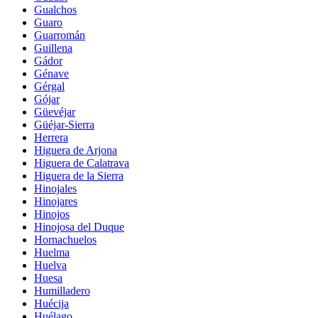
Gualchos
Guaro
Guarromán
Guillena
Gádor
Génave
Gérgal
Gójar
Güevéjar
Güéjar-Sierra
Herrera
Higuera de Arjona
Higuera de Calatrava
Higuera de la Sierra
Hinojales
Hinojares
Hinojos
Hinojosa del Duque
Hornachuelos
Huelma
Huelva
Huesa
Humilladero
Huécija
Huélago