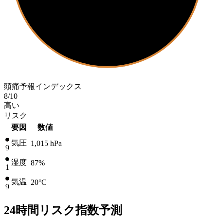
頭痛予報インデックス
8
/10
高い
リスク
要因
数値
気圧
1,015
hPa
9
湿度
87%
1
気温
20
°C
9
24時間リスク指数予測