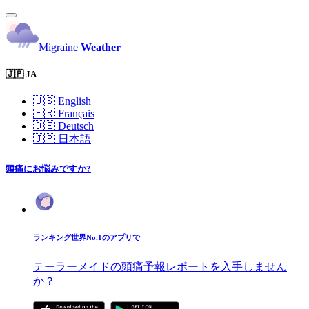
Migraine
Weather
🇯🇵 JA
🇺🇸
English
🇫🇷
Français
🇩🇪
Deutsch
🇯🇵
日本語
頭痛にお悩みですか?
ランキング世界No.1のアプリで
テーラーメイドの頭痛予報レポートを入手しません
か？