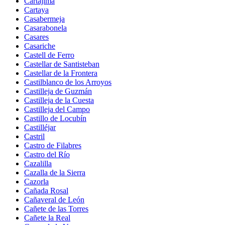
Cartajima
Cartaya
Casabermeja
Casarabonela
Casares
Casariche
Castell de Ferro
Castellar de Santisteban
Castellar de la Frontera
Castilblanco de los Arroyos
Castilleja de Guzmán
Castilleja de la Cuesta
Castilleja del Campo
Castillo de Locubín
Castilléjar
Castril
Castro de Filabres
Castro del Río
Cazalilla
Cazalla de la Sierra
Cazorla
Cañada Rosal
Cañaveral de León
Cañete de las Torres
Cañete la Real