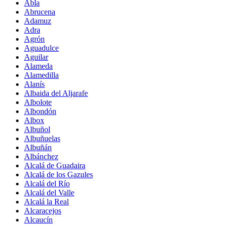
Abla
Abrucena
Adamuz
Adra
Agrón
Aguadulce
Aguilar
Alameda
Alamedilla
Alanís
Albaida del Aljarafe
Albolote
Albondón
Albox
Albuñol
Albuñuelas
Albuñán
Albánchez
Alcalá de Guadaira
Alcalá de los Gazules
Alcalá del Río
Alcalá del Valle
Alcalá la Real
Alcaracejos
Alcaucín