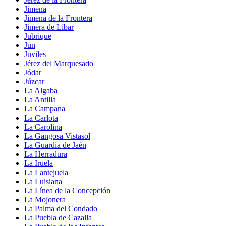
Jimena
Jimena de la Frontera
Jimera de Líbar
Jubrique
Jun
Juviles
Jérez del Marquesado
Jódar
Júzcar
La Algaba
La Antilla
La Campana
La Carlota
La Carolina
La Gangosa Vistasol
La Guardia de Jaén
La Herradura
La Iruela
La Lantejuela
La Luisiana
La Línea de la Concepción
La Mojonera
La Palma del Condado
La Puebla de Cazalla