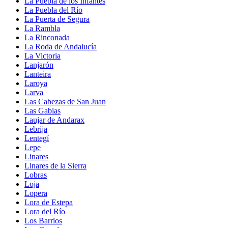
La Puebla de los Infantes
La Puebla del Río
La Puerta de Segura
La Rambla
La Rinconada
La Roda de Andalucía
La Victoria
Lanjarón
Lanteira
Laroya
Larva
Las Cabezas de San Juan
Las Gabias
Laujar de Andarax
Lebrija
Lentegí
Lepe
Linares
Linares de la Sierra
Lobras
Loja
Lopera
Lora de Estepa
Lora del Río
Los Barrios