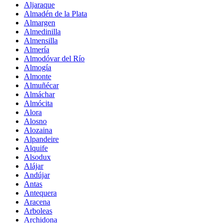
Aljaraque
Almadén de la Plata
Almargen
Almedinilla
Almensilla
Almería
Almodóvar del Río
Almogía
Almonte
Almuñécar
Almáchar
Almócita
Alora
Alosno
Alozaina
Alpandeire
Alquife
Alsodux
Alájar
Andújar
Antas
Antequera
Aracena
Arboleas
Archidona