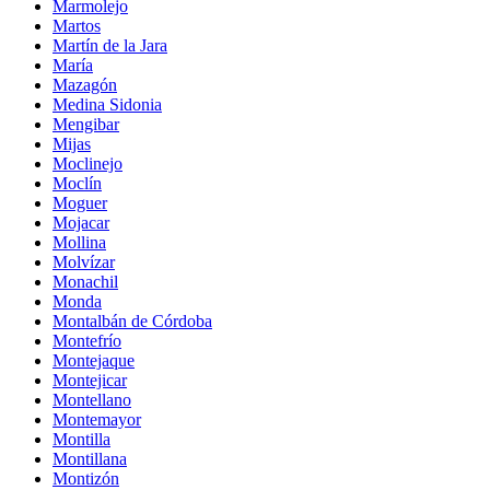
Marmolejo
Martos
Martín de la Jara
María
Mazagón
Medina Sidonia
Mengibar
Mijas
Moclinejo
Moclín
Moguer
Mojacar
Mollina
Molvízar
Monachil
Monda
Montalbán de Córdoba
Montefrío
Montejaque
Montejicar
Montellano
Montemayor
Montilla
Montillana
Montizón