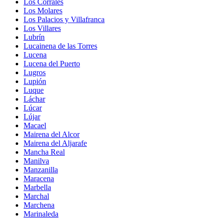
Los Corrales
Los Molares
Los Palacios y Villafranca
Los Villares
Lubrín
Lucainena de las Torres
Lucena
Lucena del Puerto
Lugros
Lupión
Luque
Láchar
Lúcar
Lújar
Macael
Mairena del Alcor
Mairena del Aljarafe
Mancha Real
Manilva
Manzanilla
Maracena
Marbella
Marchal
Marchena
Marinaleda