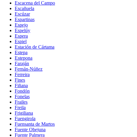
Escacena del Campo
Escañuela
Escúzar
Espartinas
Espejo
Espelúy
Espera
Espiel
Estación de Cártama
Estepa
Estepona
Faraján
Fernán-Núñez
Ferreira
Fines
Fiñana
Fondón
Fonelas
Frailes
Freila
Frigiliana
Fuengirola
Fuensanta de Martos
Fuente Obejuna
Fuente Palmera