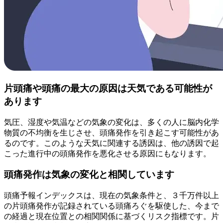
片頭痛や頭痛の最大の原因は天気である可能性が
あります
気圧、湿度や気温などの気象の変化は、多くの人に脳内化学
物質の不均衡を生じさせ、頭痛発作を引き起こす可能性があ
るのです。このような天気に関連する誘因は、他の誘因で起
こった進行中の頭痛発作を悪化させる原因にもなります。
頭痛発作は気象の変化と相関しています
頭痛予報インデックスは、現在の気象条件と、３千万件以上
の片頭痛発作が記録されている頭痛ろぐを駆使した、今まで
の経過と現在位置との相関関係に基づくリスク指標です。片