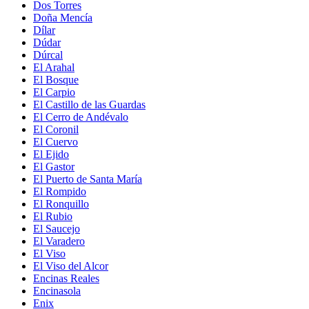
Dos Torres
Doña Mencía
Dílar
Dúdar
Dúrcal
El Arahal
El Bosque
El Carpio
El Castillo de las Guardas
El Cerro de Andévalo
El Coronil
El Cuervo
El Ejido
El Gastor
El Puerto de Santa María
El Rompido
El Ronquillo
El Rubio
El Saucejo
El Varadero
El Viso
El Viso del Alcor
Encinas Reales
Encinasola
Enix