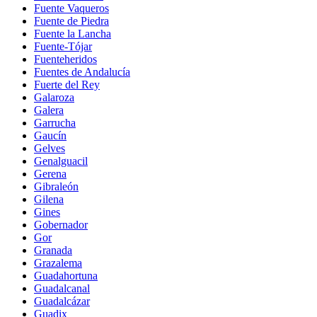
Fuente Vaqueros
Fuente de Piedra
Fuente la Lancha
Fuente-Tójar
Fuenteheridos
Fuentes de Andalucía
Fuerte del Rey
Galaroza
Galera
Garrucha
Gaucín
Gelves
Genalguacil
Gerena
Gibraleón
Gilena
Gines
Gobernador
Gor
Granada
Grazalema
Guadahortuna
Guadalcanal
Guadalcázar
Guadix