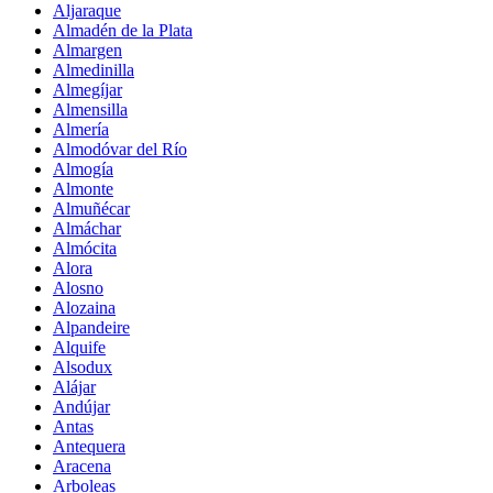
Aljaraque
Almadén de la Plata
Almargen
Almedinilla
Almegíjar
Almensilla
Almería
Almodóvar del Río
Almogía
Almonte
Almuñécar
Almáchar
Almócita
Alora
Alosno
Alozaina
Alpandeire
Alquife
Alsodux
Alájar
Andújar
Antas
Antequera
Aracena
Arboleas