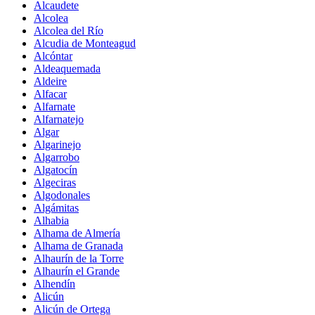
Alcaudete
Alcolea
Alcolea del Río
Alcudia de Monteagud
Alcóntar
Aldeaquemada
Aldeire
Alfacar
Alfarnate
Alfarnatejo
Algar
Algarinejo
Algarrobo
Algatocín
Algeciras
Algodonales
Algámitas
Alhabia
Alhama de Almería
Alhama de Granada
Alhaurín de la Torre
Alhaurín el Grande
Alhendín
Alicún
Alicún de Ortega