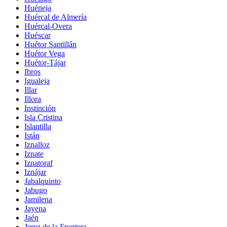
Huéneja
Huércal de Almería
Huércal-Overa
Huéscar
Huétor Santillán
Huétor Vega
Huétor-Tájar
Ibros
Igualeja
Illar
Illora
Instinción
Isla Cristina
Islantilla
Istán
Iznalloz
Iznate
Iznatoraf
Iznájar
Jabalquinto
Jabugo
Jamilena
Jayena
Jaén
Jerez de la Frontera