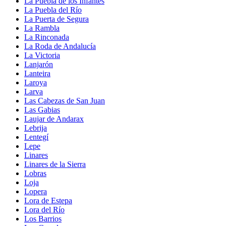
La Puebla de los Infantes
La Puebla del Río
La Puerta de Segura
La Rambla
La Rinconada
La Roda de Andalucía
La Victoria
Lanjarón
Lanteira
Laroya
Larva
Las Cabezas de San Juan
Las Gabias
Laujar de Andarax
Lebrija
Lentegí
Lepe
Linares
Linares de la Sierra
Lobras
Loja
Lopera
Lora de Estepa
Lora del Río
Los Barrios