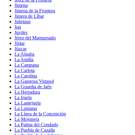
Jimena
Jimena de la Frontera
Jimera de Líbar
Jubrique
Jun
Juviles
Jérez del Marquesado
Jódar
Júzcar
La Algaba
La Antilla
La Campana
La Carlota
La Carolina
La Gangosa Vistasol
La Guardia de Jaén
La Herradura
La Iruela
La Lantejuela
La Luisiana
La Línea de la Concepción
La Mojonera
La Palma del Condado
La Puebla de Cazalla