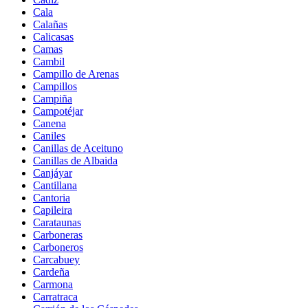
Cala
Calañas
Calicasas
Camas
Cambil
Campillo de Arenas
Campillos
Campiña
Campotéjar
Canena
Caniles
Canillas de Aceituno
Canillas de Albaida
Canjáyar
Cantillana
Cantoria
Capileira
Carataunas
Carboneras
Carboneros
Carcabuey
Cardeña
Carmona
Carratraca