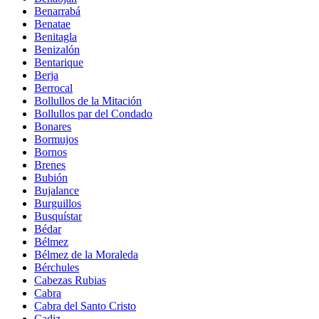
Benarrabá
Benatae
Benitagla
Benizalón
Bentarique
Berja
Berrocal
Bollullos de la Mitación
Bollullos par del Condado
Bonares
Bormujos
Bornos
Brenes
Bubión
Bujalance
Burguillos
Busquístar
Bédar
Bélmez
Bélmez de la Moraleda
Bérchules
Cabezas Rubias
Cabra
Cabra del Santo Cristo
Cadiz