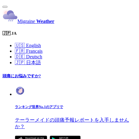
Migraine
Weather
🇯🇵 JA
🇺🇸
English
🇫🇷
Français
🇩🇪
Deutsch
🇯🇵
日本語
頭痛にお悩みですか?
ランキング世界No.1のアプリで
テーラーメイドの頭痛予報レポートを入手しません
か？