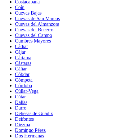
Costacabana
Coín
Cuevas Bajas
Cuevas de San Marcos
Cuevas del Almanzora
Cuevas del Becerro
Cuevas del Campo
Cumbres Mayores
Cádiar
Cájar
Cártama
Cástaras
Cáñar
Cóbdar
Cómpeta
Córdoba
Cúllar-Vega
Cútar
Dalías
Darro
Dehesas de Guadix
Deifontes
Diezma
Domingo Pérez
Dos Hermanas