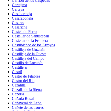
Carrión de los Céspedes
Cartajima
Cartaya
Casabermeja
Casarabonela
Casares
Casariche
Castell de Ferro
Castellar de Santisteban
Castellar de la Frontera
Castilblanco de los Arroyos
Castilleja de Guzmán
Castilleja de la Cuesta
Castilleja del Campo
Castillo de Locubín
Castilléjar
Castril
Castro de Filabres
Castro del Río
Cazalilla
Cazalla de la Sierra
Cazorla
Cañada Rosal
Cañaveral de León
Cañete de las Torres