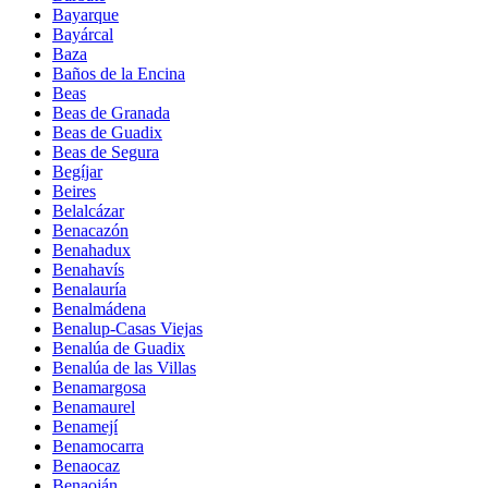
Bayarque
Bayárcal
Baza
Baños de la Encina
Beas
Beas de Granada
Beas de Guadix
Beas de Segura
Begíjar
Beires
Belalcázar
Benacazón
Benahadux
Benahavís
Benalauría
Benalmádena
Benalup-Casas Viejas
Benalúa de Guadix
Benalúa de las Villas
Benamargosa
Benamaurel
Benamejí
Benamocarra
Benaocaz
Benaoján