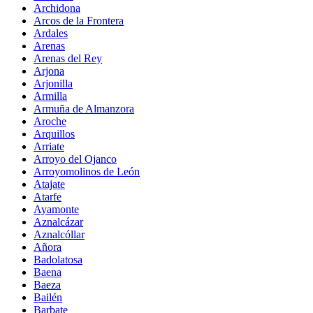
Archidona
Arcos de la Frontera
Ardales
Arenas
Arenas del Rey
Arjona
Arjonilla
Armilla
Armuña de Almanzora
Aroche
Arquillos
Arriate
Arroyo del Ojanco
Arroyomolinos de León
Atajate
Atarfe
Ayamonte
Aznalcázar
Aznalcóllar
Añora
Badolatosa
Baena
Baeza
Bailén
Barbate