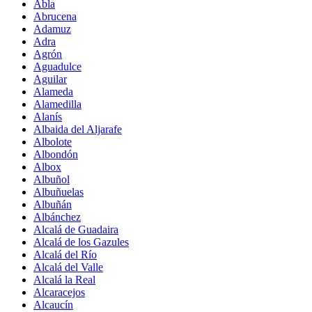
Abla
Abrucena
Adamuz
Adra
Agrón
Aguadulce
Aguilar
Alameda
Alamedilla
Alanís
Albaida del Aljarafe
Albolote
Albondón
Albox
Albuñol
Albuñuelas
Albuñán
Albánchez
Alcalá de Guadaira
Alcalá de los Gazules
Alcalá del Río
Alcalá del Valle
Alcalá la Real
Alcaracejos
Alcaucín