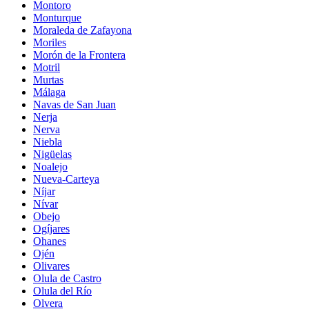
Montoro
Monturque
Moraleda de Zafayona
Moriles
Morón de la Frontera
Motril
Murtas
Málaga
Navas de San Juan
Nerja
Nerva
Niebla
Nigüelas
Noalejo
Nueva-Carteya
Níjar
Nívar
Obejo
Ogíjares
Ohanes
Ojén
Olivares
Olula de Castro
Olula del Río
Olvera