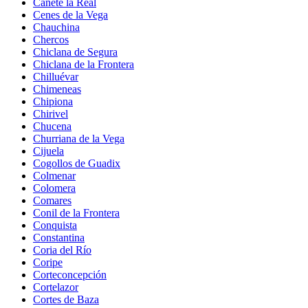
Cañete la Real
Cenes de la Vega
Chauchina
Chercos
Chiclana de Segura
Chiclana de la Frontera
Chilluévar
Chimeneas
Chipiona
Chirivel
Chucena
Churriana de la Vega
Cijuela
Cogollos de Guadix
Colmenar
Colomera
Comares
Conil de la Frontera
Conquista
Constantina
Coria del Río
Coripe
Corteconcepción
Cortelazor
Cortes de Baza