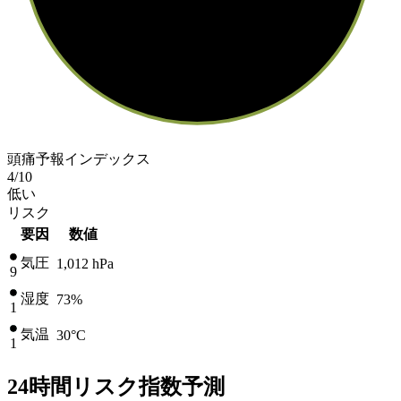
頭痛予報インデックス
4
/10
低い
リスク
要因
数値
気圧
1,012
hPa
9
湿度
73%
1
気温
30
°C
1
24時間リスク指数予測