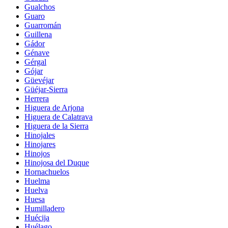
Gualchos
Guaro
Guarromán
Guillena
Gádor
Génave
Gérgal
Gójar
Güevéjar
Güéjar-Sierra
Herrera
Higuera de Arjona
Higuera de Calatrava
Higuera de la Sierra
Hinojales
Hinojares
Hinojos
Hinojosa del Duque
Hornachuelos
Huelma
Huelva
Huesa
Humilladero
Huécija
Huélago