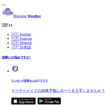
Migraine
Weather
🇯🇵 JA
🇺🇸
English
🇫🇷
Français
🇩🇪
Deutsch
🇯🇵
日本語
頭痛にお悩みですか?
ランキング世界No.1のアプリで
テーラーメイドの頭痛予報レポートを入手しませんか？