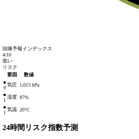
頭痛予報インデックス
4
/10
低い
リスク
要因
数値
気圧
1,015
hPa
9
湿度
87%
1
気温
20
°C
1
24時間リスク指数予測