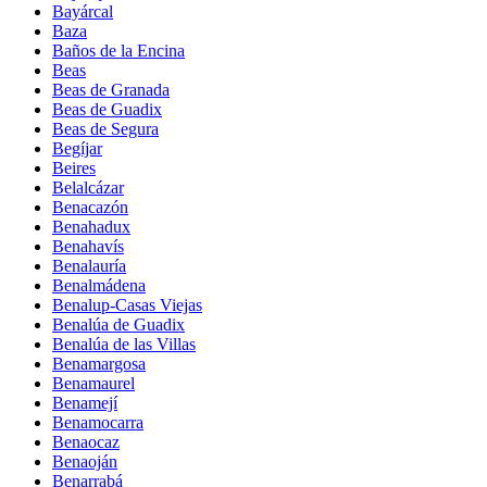
Bayárcal
Baza
Baños de la Encina
Beas
Beas de Granada
Beas de Guadix
Beas de Segura
Begíjar
Beires
Belalcázar
Benacazón
Benahadux
Benahavís
Benalauría
Benalmádena
Benalup-Casas Viejas
Benalúa de Guadix
Benalúa de las Villas
Benamargosa
Benamaurel
Benamejí
Benamocarra
Benaocaz
Benaoján
Benarrabá