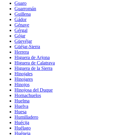
Guaro
Guarromán
Guillena
Gádor
Génave
Gérgal
Gójar
Güevéjar
Güéjar-Sierra
Herrera
Higuera de Arjona
Higuera de Calatrava
Higuera de la Sierra
Hinojales
Hinojares
Hinojos
Hinojosa del Duque
Hornachuelos
Huelma
Huelva
Huesa
Humilladero
Huécija
Huélago
Huéneja