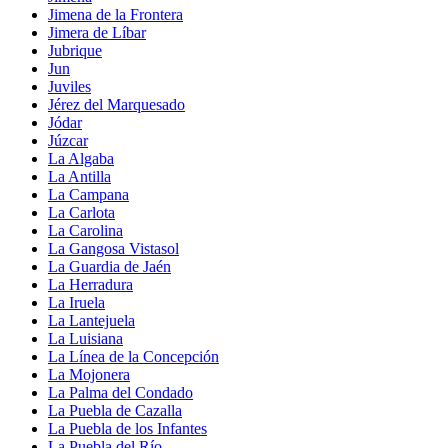
Jimena de la Frontera
Jimera de Líbar
Jubrique
Jun
Juviles
Jérez del Marquesado
Jódar
Júzcar
La Algaba
La Antilla
La Campana
La Carlota
La Carolina
La Gangosa Vistasol
La Guardia de Jaén
La Herradura
La Iruela
La Lantejuela
La Luisiana
La Línea de la Concepción
La Mojonera
La Palma del Condado
La Puebla de Cazalla
La Puebla de los Infantes
La Puebla del Río