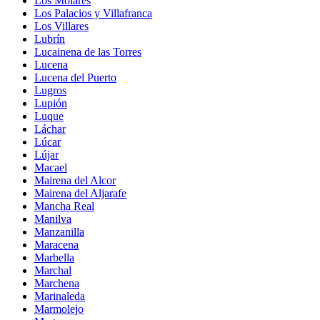
Los Molares
Los Palacios y Villafranca
Los Villares
Lubrín
Lucainena de las Torres
Lucena
Lucena del Puerto
Lugros
Lupión
Luque
Láchar
Lúcar
Lújar
Macael
Mairena del Alcor
Mairena del Aljarafe
Mancha Real
Manilva
Manzanilla
Maracena
Marbella
Marchal
Marchena
Marinaleda
Marmolejo