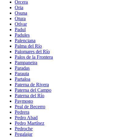
Orcera
Oria
Osuna
Otura
Otívar
Padul
Padules
Palenciana
Palma del Río
Palomares del Río
Palos de la Frontera
Pampaneira
Paradas
Parauta
Partaloa
Paterna de Rivera
Paterna del Campo
Paterna del Río
Paymogo
Peal de Becerro
Pedrera
Pedro Abad
Pedro Martínez
Pedroche
Pegalajar