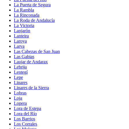
La Puerta de Segura
La Rambla
La Rinconada
La Roda de Andalucía
La Victoria
Lanjarón
Lanteira
Laroya
Larva
Las Cabezas de San Juan
Las Gabias
Laujar de Andarax
Lebrija
Lentegí
Lepe
Linares
Linares de la Sierra
Lobras
Loja
Lopera
Lora de Estepa
Lora del Río
Los Barrios
Los Corrales