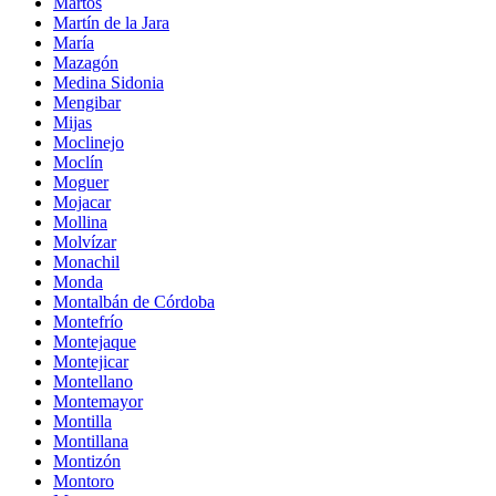
Martos
Martín de la Jara
María
Mazagón
Medina Sidonia
Mengibar
Mijas
Moclinejo
Moclín
Moguer
Mojacar
Mollina
Molvízar
Monachil
Monda
Montalbán de Córdoba
Montefrío
Montejaque
Montejicar
Montellano
Montemayor
Montilla
Montillana
Montizón
Montoro