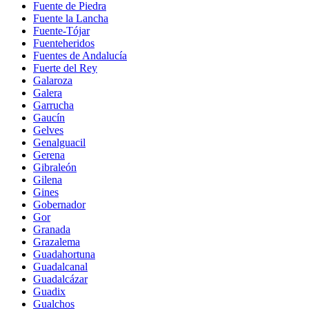
Fuente de Piedra
Fuente la Lancha
Fuente-Tójar
Fuenteheridos
Fuentes de Andalucía
Fuerte del Rey
Galaroza
Galera
Garrucha
Gaucín
Gelves
Genalguacil
Gerena
Gibraleón
Gilena
Gines
Gobernador
Gor
Granada
Grazalema
Guadahortuna
Guadalcanal
Guadalcázar
Guadix
Gualchos