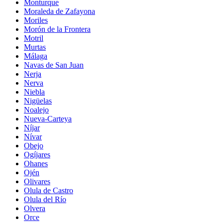
Monturque
Moraleda de Zafayona
Moriles
Morón de la Frontera
Motril
Murtas
Málaga
Navas de San Juan
Nerja
Nerva
Niebla
Nigüelas
Noalejo
Nueva-Carteya
Níjar
Nívar
Obejo
Ogíjares
Ohanes
Ojén
Olivares
Olula de Castro
Olula del Río
Olvera
Orce