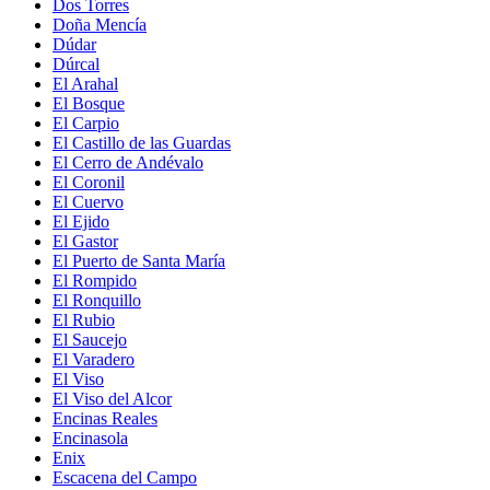
Dos Torres
Doña Mencía
Dúdar
Dúrcal
El Arahal
El Bosque
El Carpio
El Castillo de las Guardas
El Cerro de Andévalo
El Coronil
El Cuervo
El Ejido
El Gastor
El Puerto de Santa María
El Rompido
El Ronquillo
El Rubio
El Saucejo
El Varadero
El Viso
El Viso del Alcor
Encinas Reales
Encinasola
Enix
Escacena del Campo