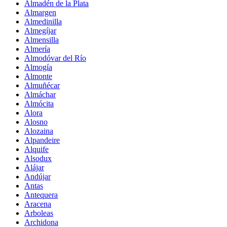
Almadén de la Plata
Almargen
Almedinilla
Almegíjar
Almensilla
Almería
Almodóvar del Río
Almogía
Almonte
Almuñécar
Almáchar
Almócita
Alora
Alosno
Alozaina
Alpandeire
Alquife
Alsodux
Alájar
Andújar
Antas
Antequera
Aracena
Arboleas
Archidona