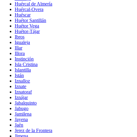
Huércal de Almería
Huércal-Overa
Huéscar
Huétor Santillán
Huétor Vega
Huétor-Tájar
Ibros
Igualeja
Illar
Illora
Instinción
Isla Cristina
Islantilla
Istán
Iznalloz
Iznate
Iznatoraf
Iznájar
Jabalquinto
Jabugo
Jamilena
Jayena
Jaén
Jerez de la Frontera
Jimena