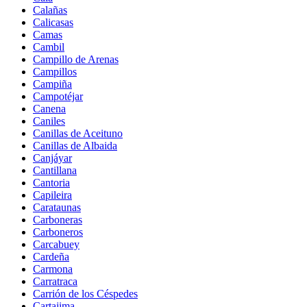
Calañas
Calicasas
Camas
Cambil
Campillo de Arenas
Campillos
Campiña
Campotéjar
Canena
Caniles
Canillas de Aceituno
Canillas de Albaida
Canjáyar
Cantillana
Cantoria
Capileira
Carataunas
Carboneras
Carboneros
Carcabuey
Cardeña
Carmona
Carratraca
Carrión de los Céspedes
Cartajima