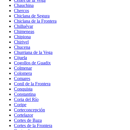
Cenes de la Vega
Chauchina
Chercos
Chiclana de Segura
Chiclana de la Frontera
Chilluévar
Chimeneas
Chipiona
Chirivel
Chucena
Churriana de la Vega
Cijuela
Cogollos de Guadix
Colmenar
Colomera
Comares
Conil de la Frontera
Conquista
Constantina
Coria del Río
Coripe
Corteconcepción
Cortelazor
Cortes de Baza
Cortes de la Frontera