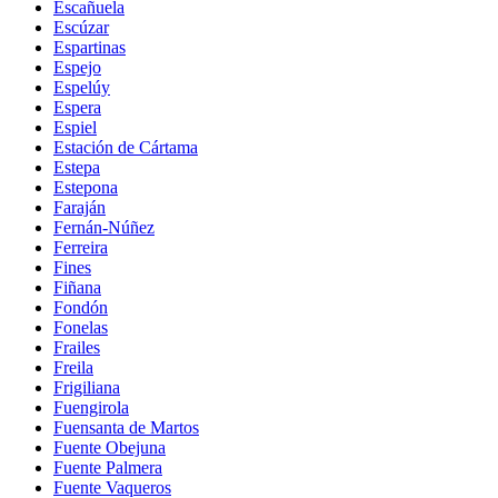
Escañuela
Escúzar
Espartinas
Espejo
Espelúy
Espera
Espiel
Estación de Cártama
Estepa
Estepona
Faraján
Fernán-Núñez
Ferreira
Fines
Fiñana
Fondón
Fonelas
Frailes
Freila
Frigiliana
Fuengirola
Fuensanta de Martos
Fuente Obejuna
Fuente Palmera
Fuente Vaqueros