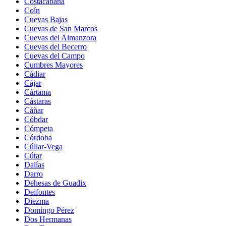
Costacabana
Coín
Cuevas Bajas
Cuevas de San Marcos
Cuevas del Almanzora
Cuevas del Becerro
Cuevas del Campo
Cumbres Mayores
Cádiar
Cájar
Cártama
Cástaras
Cáñar
Cóbdar
Cómpeta
Córdoba
Cúllar-Vega
Cútar
Dalías
Darro
Dehesas de Guadix
Deifontes
Diezma
Domingo Pérez
Dos Hermanas