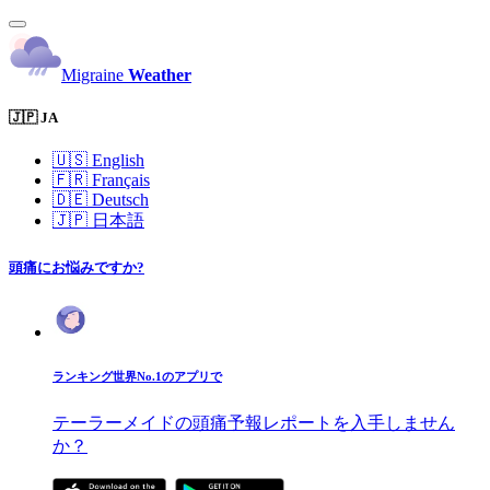
Migraine
Weather
🇯🇵 JA
🇺🇸
English
🇫🇷
Français
🇩🇪
Deutsch
🇯🇵
日本語
頭痛にお悩みですか?
ランキング世界No.1のアプリで
テーラーメイドの頭痛予報レポートを入手しません
か？