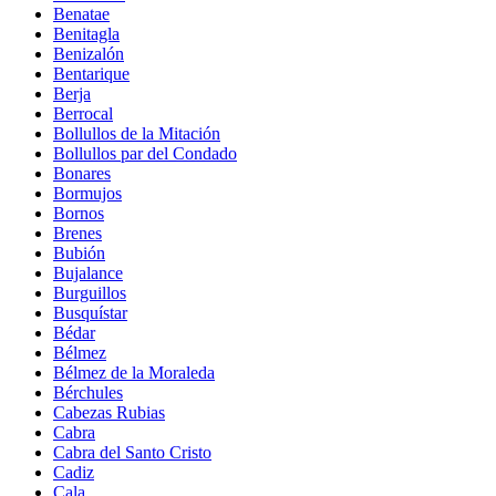
Benatae
Benitagla
Benizalón
Bentarique
Berja
Berrocal
Bollullos de la Mitación
Bollullos par del Condado
Bonares
Bormujos
Bornos
Brenes
Bubión
Bujalance
Burguillos
Busquístar
Bédar
Bélmez
Bélmez de la Moraleda
Bérchules
Cabezas Rubias
Cabra
Cabra del Santo Cristo
Cadiz
Cala