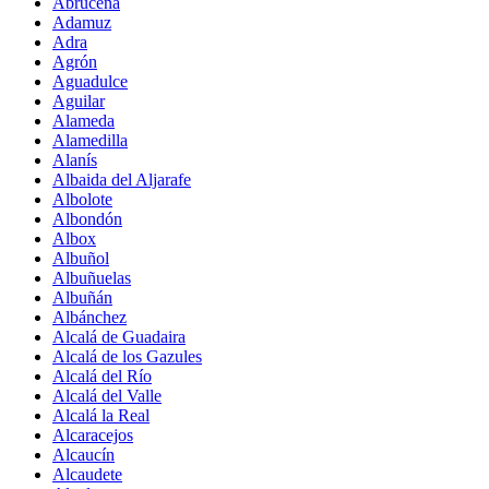
Abrucena
Adamuz
Adra
Agrón
Aguadulce
Aguilar
Alameda
Alamedilla
Alanís
Albaida del Aljarafe
Albolote
Albondón
Albox
Albuñol
Albuñuelas
Albuñán
Albánchez
Alcalá de Guadaira
Alcalá de los Gazules
Alcalá del Río
Alcalá del Valle
Alcalá la Real
Alcaracejos
Alcaucín
Alcaudete