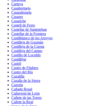
Cartaya
Casabermeja
Casarabonela
Casares
Casariche
Castell de Ferro
Castellar de Santisteban
Castellar de la Frontera
Castilblanco de los Arroyos
Castilleja de Guzmán
Castilleja de la Cuesta
Castilleja del Campo
Castillo de Locubín
Castilléjar
Castril
Castro de Filabres
Castro del Río
Cazalilla
Cazalla de la Sierra
Cazorla
Cañada Rosal
Cañaveral de León
Cañete de las Torres
Cañete la Real