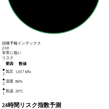
頭痛予報インデックス
2
/10
非常に低い
リスク
要因
数値
気圧
1,017
hPa
2
湿度
86%
2
気温
20
°C
1
24時間リスク指数予測