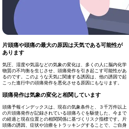
片頭痛や頭痛の最大の原因は天気である可能性が
あります
気圧、湿度や気温などの気象の変化は、多くの人に脳内化学
物質の不均衡を生じさせ、頭痛発作を引き起こす可能性があ
るのです。このような天気に関連する誘因は、他の誘因で起
こった進行中の頭痛発作を悪化させる原因にもなります。
頭痛発作は気象の変化と相関しています
頭痛予報インデックスは、現在の気象条件と、３千万件以上
の片頭痛発作が記録されている頭痛ろぐを駆使した、今まで
の経過と現在位置との相関関係に基づくリスク指標です。片
頭痛の誘因、症状や治療をトラッキングすることで、ご自身