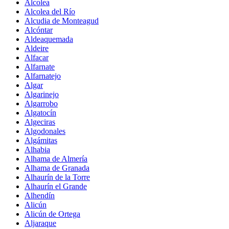
Alcolea
Alcolea del Río
Alcudia de Monteagud
Alcóntar
Aldeaquemada
Aldeire
Alfacar
Alfarnate
Alfarnatejo
Algar
Algarinejo
Algarrobo
Algatocín
Algeciras
Algodonales
Algámitas
Alhabia
Alhama de Almería
Alhama de Granada
Alhaurín de la Torre
Alhaurín el Grande
Alhendín
Alicún
Alicún de Ortega
Aljaraque