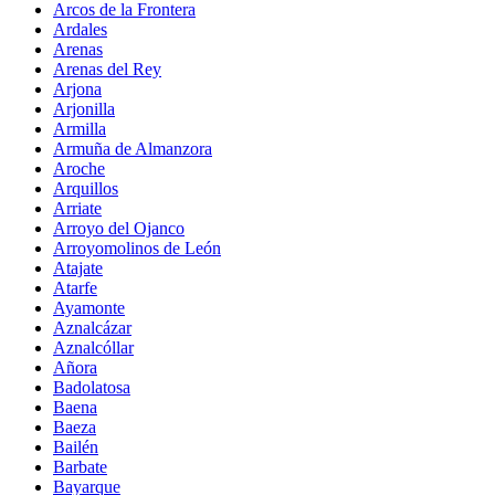
Arcos de la Frontera
Ardales
Arenas
Arenas del Rey
Arjona
Arjonilla
Armilla
Armuña de Almanzora
Aroche
Arquillos
Arriate
Arroyo del Ojanco
Arroyomolinos de León
Atajate
Atarfe
Ayamonte
Aznalcázar
Aznalcóllar
Añora
Badolatosa
Baena
Baeza
Bailén
Barbate
Bayarque