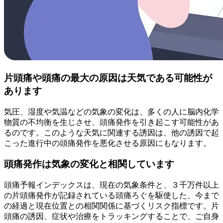
片頭痛や頭痛の最大の原因は天気である可能性が
あります
気圧、湿度や気温などの気象の変化は、多くの人に脳内化学
物質の不均衡を生じさせ、頭痛発作を引き起こす可能性があ
るのです。このような天気に関連する誘因は、他の誘因で起
こった進行中の頭痛発作を悪化させる原因にもなります。
頭痛発作は気象の変化と相関しています
頭痛予報インデックスは、現在の気象条件と、３千万件以上
の片頭痛発作が記録されている頭痛ろぐを駆使した、今まで
の経過と現在位置との相関関係に基づくリスク指標です。片
頭痛の誘因、症状や治療をトラッキングすることで、ご自身