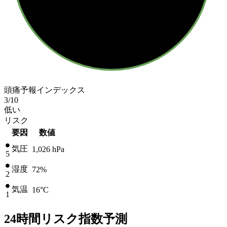
頭痛予報インデックス
3
/10
低い
リスク
要因
数値
気圧
1,026
hPa
5
湿度
72%
2
気温
16
°C
1
24時間リスク指数予測