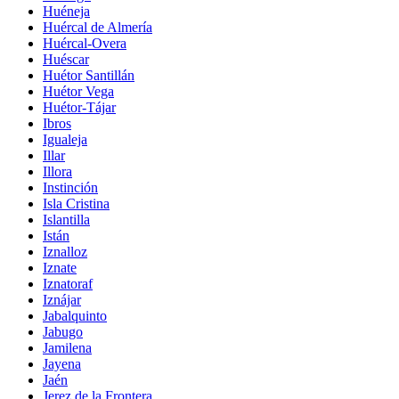
Huéneja
Huércal de Almería
Huércal-Overa
Huéscar
Huétor Santillán
Huétor Vega
Huétor-Tájar
Ibros
Igualeja
Illar
Illora
Instinción
Isla Cristina
Islantilla
Istán
Iznalloz
Iznate
Iznatoraf
Iznájar
Jabalquinto
Jabugo
Jamilena
Jayena
Jaén
Jerez de la Frontera