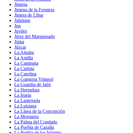
Jimena
Jimena de la Frontera
Jimera de Líbar
Jubrique
Jun
Juviles
Jérez del Marquesado
Jódar
Júzcar
La Algaba
La Antilla
La Campana
La Carlota
La Carolina
La Gangosa Vistasol
La Guardia de Jaén
La Herradura
La Iruela
La Lantejuela
La Luisiana
La Línea de la Concepción
La Mojonera
La Palma del Condado
La Puebla de Cazalla
La Puebla de los Infantes