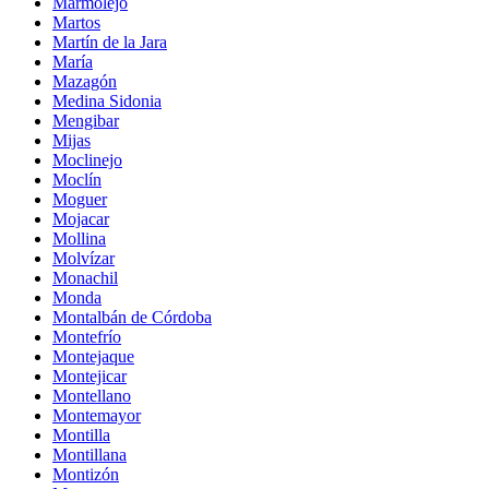
Marmolejo
Martos
Martín de la Jara
María
Mazagón
Medina Sidonia
Mengibar
Mijas
Moclinejo
Moclín
Moguer
Mojacar
Mollina
Molvízar
Monachil
Monda
Montalbán de Córdoba
Montefrío
Montejaque
Montejicar
Montellano
Montemayor
Montilla
Montillana
Montizón