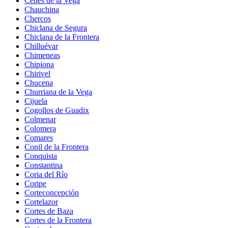
Cenes de la Vega
Chauchina
Chercos
Chiclana de Segura
Chiclana de la Frontera
Chilluévar
Chimeneas
Chipiona
Chirivel
Chucena
Churriana de la Vega
Cijuela
Cogollos de Guadix
Colmenar
Colomera
Comares
Conil de la Frontera
Conquista
Constantina
Coria del Río
Coripe
Corteconcepción
Cortelazor
Cortes de Baza
Cortes de la Frontera