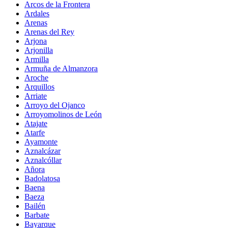
Arcos de la Frontera
Ardales
Arenas
Arenas del Rey
Arjona
Arjonilla
Armilla
Armuña de Almanzora
Aroche
Arquillos
Arriate
Arroyo del Ojanco
Arroyomolinos de León
Atajate
Atarfe
Ayamonte
Aznalcázar
Aznalcóllar
Añora
Badolatosa
Baena
Baeza
Bailén
Barbate
Bayarque