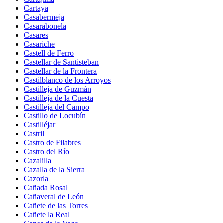
Cartaya
Casabermeja
Casarabonela
Casares
Casariche
Castell de Ferro
Castellar de Santisteban
Castellar de la Frontera
Castilblanco de los Arroyos
Castilleja de Guzmán
Castilleja de la Cuesta
Castilleja del Campo
Castillo de Locubín
Castilléjar
Castril
Castro de Filabres
Castro del Río
Cazalilla
Cazalla de la Sierra
Cazorla
Cañada Rosal
Cañaveral de León
Cañete de las Torres
Cañete la Real