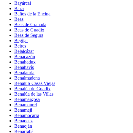
Bayárcal
Baza
Baños de la Encina
Beas
Beas de Granada
Beas de Guadix
Beas de Segura
Begíjar
Beires
Belalcázar
Benacazón
Benahadux
Benahavís
Benalauría
Benalmádena
Benalup-Casas Viejas
Benalúa de Guadix
Benalúa de las Villas
Benamargosa
Benamaurel
Benamejí
Benamocarra
Benaocaz
Benaoján
Benarrabá