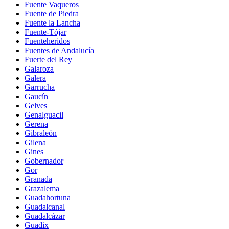
Fuente Vaqueros
Fuente de Piedra
Fuente la Lancha
Fuente-Tójar
Fuenteheridos
Fuentes de Andalucía
Fuerte del Rey
Galaroza
Galera
Garrucha
Gaucín
Gelves
Genalguacil
Gerena
Gibraleón
Gilena
Gines
Gobernador
Gor
Granada
Grazalema
Guadahortuna
Guadalcanal
Guadalcázar
Guadix