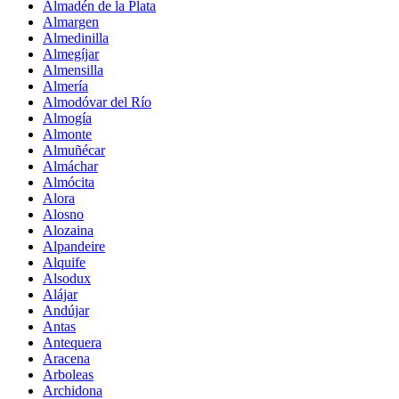
Almadén de la Plata
Almargen
Almedinilla
Almegíjar
Almensilla
Almería
Almodóvar del Río
Almogía
Almonte
Almuñécar
Almáchar
Almócita
Alora
Alosno
Alozaina
Alpandeire
Alquife
Alsodux
Alájar
Andújar
Antas
Antequera
Aracena
Arboleas
Archidona