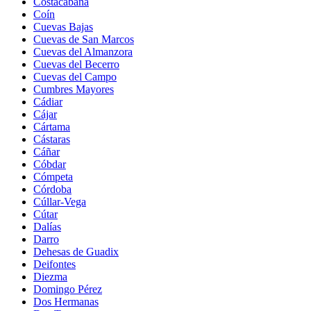
Costacabana
Coín
Cuevas Bajas
Cuevas de San Marcos
Cuevas del Almanzora
Cuevas del Becerro
Cuevas del Campo
Cumbres Mayores
Cádiar
Cájar
Cártama
Cástaras
Cáñar
Cóbdar
Cómpeta
Córdoba
Cúllar-Vega
Cútar
Dalías
Darro
Dehesas de Guadix
Deifontes
Diezma
Domingo Pérez
Dos Hermanas