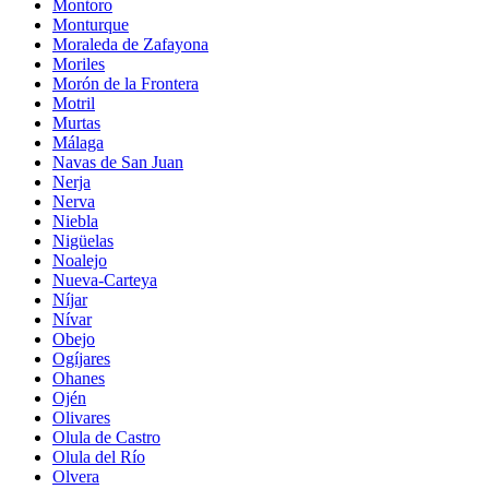
Montoro
Monturque
Moraleda de Zafayona
Moriles
Morón de la Frontera
Motril
Murtas
Málaga
Navas de San Juan
Nerja
Nerva
Niebla
Nigüelas
Noalejo
Nueva-Carteya
Níjar
Nívar
Obejo
Ogíjares
Ohanes
Ojén
Olivares
Olula de Castro
Olula del Río
Olvera