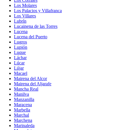
Los Corrales
Los Molares
Los Palacios y Villafranca
Los Villares
Lubrín
Lucainena de las Torres
Lucena
Lucena del Puerto
Lugros
Lupión
Luque
Láchar
Lúcar
Lújar
Macael
Mairena del Alcor
Mairena del Aljarafe
Mancha Real
Manilva
Manzanilla
Maracena
Marbella
Marchal
Marchena
Marinaleda