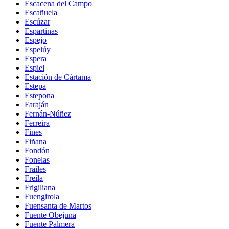
Escacena del Campo
Escañuela
Escúzar
Espartinas
Espejo
Espelúy
Espera
Espiel
Estación de Cártama
Estepa
Estepona
Faraján
Fernán-Núñez
Ferreira
Fines
Fiñana
Fondón
Fonelas
Frailes
Freila
Frigiliana
Fuengirola
Fuensanta de Martos
Fuente Obejuna
Fuente Palmera