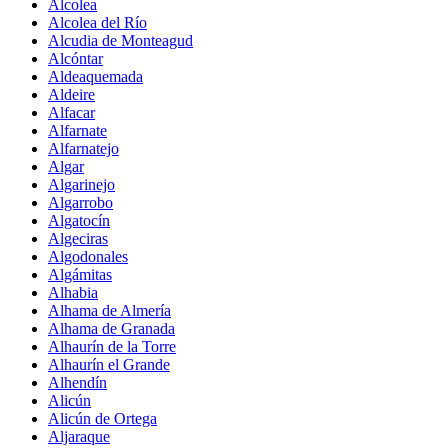
Alcolea
Alcolea del Río
Alcudia de Monteagud
Alcóntar
Aldeaquemada
Aldeire
Alfacar
Alfarnate
Alfarnatejo
Algar
Algarinejo
Algarrobo
Algatocín
Algeciras
Algodonales
Algámitas
Alhabia
Alhama de Almería
Alhama de Granada
Alhaurín de la Torre
Alhaurín el Grande
Alhendín
Alicún
Alicún de Ortega
Aljaraque