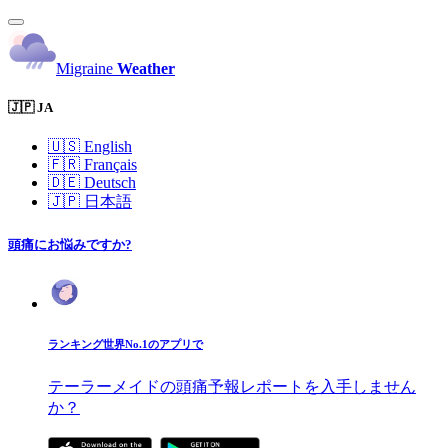
Migraine
Weather
🇯🇵 JA
🇺🇸
English
🇫🇷
Français
🇩🇪
Deutsch
🇯🇵
日本語
頭痛にお悩みですか?
ランキング世界No.1のアプリで
テーラーメイドの頭痛予報レポートを入手しません
か？