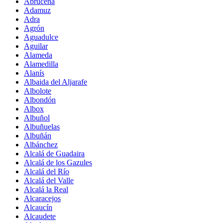
Abrucena
Adamuz
Adra
Agrón
Aguadulce
Aguilar
Alameda
Alamedilla
Alanís
Albaida del Aljarafe
Albolote
Albondón
Albox
Albuñol
Albuñuelas
Albuñán
Albánchez
Alcalá de Guadaira
Alcalá de los Gazules
Alcalá del Río
Alcalá del Valle
Alcalá la Real
Alcaracejos
Alcaucín
Alcaudete