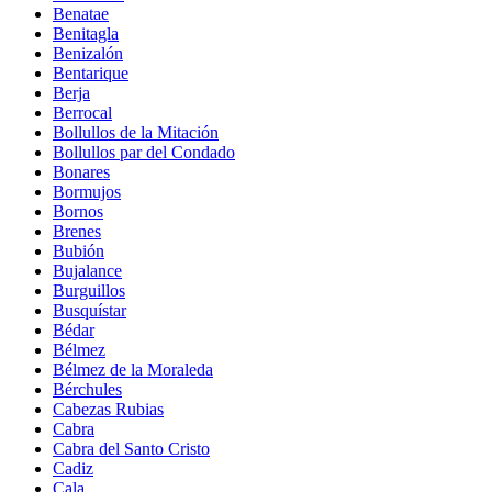
Benatae
Benitagla
Benizalón
Bentarique
Berja
Berrocal
Bollullos de la Mitación
Bollullos par del Condado
Bonares
Bormujos
Bornos
Brenes
Bubión
Bujalance
Burguillos
Busquístar
Bédar
Bélmez
Bélmez de la Moraleda
Bérchules
Cabezas Rubias
Cabra
Cabra del Santo Cristo
Cadiz
Cala