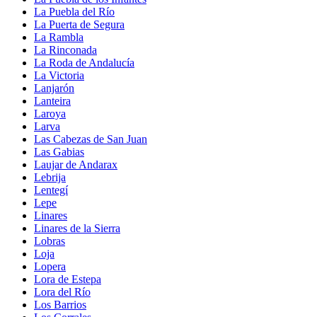
La Puebla del Río
La Puerta de Segura
La Rambla
La Rinconada
La Roda de Andalucía
La Victoria
Lanjarón
Lanteira
Laroya
Larva
Las Cabezas de San Juan
Las Gabias
Laujar de Andarax
Lebrija
Lentegí
Lepe
Linares
Linares de la Sierra
Lobras
Loja
Lopera
Lora de Estepa
Lora del Río
Los Barrios