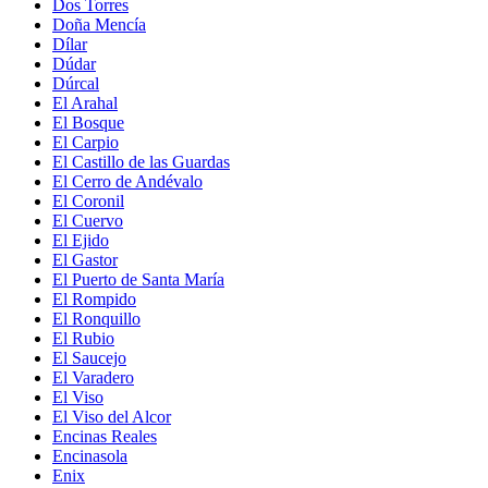
Dos Torres
Doña Mencía
Dílar
Dúdar
Dúrcal
El Arahal
El Bosque
El Carpio
El Castillo de las Guardas
El Cerro de Andévalo
El Coronil
El Cuervo
El Ejido
El Gastor
El Puerto de Santa María
El Rompido
El Ronquillo
El Rubio
El Saucejo
El Varadero
El Viso
El Viso del Alcor
Encinas Reales
Encinasola
Enix