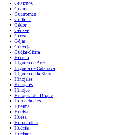
Gualchos
Guaro
Guarromán
Guillena
Gádor
Génave
Gérgal
Gójar
Güevéjar
Güéjar-Sierra
Herrera
Higuera de Arjona
Higuera de Calatrava
Higuera de la Sierra
Hinojales
Hinojares
Hinojos
Hinojosa del Duque
Hornachuelos
Huelma
Huelva
Huesa
Humilladero
Huécija
Huélago