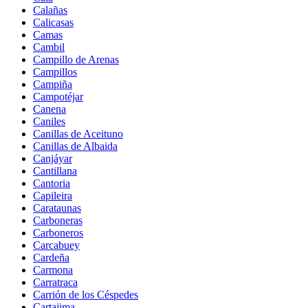
Calañas
Calicasas
Camas
Cambil
Campillo de Arenas
Campillos
Campiña
Campotéjar
Canena
Caniles
Canillas de Aceituno
Canillas de Albaida
Canjáyar
Cantillana
Cantoria
Capileira
Carataunas
Carboneras
Carboneros
Carcabuey
Cardeña
Carmona
Carratraca
Carrión de los Céspedes
Cartajima