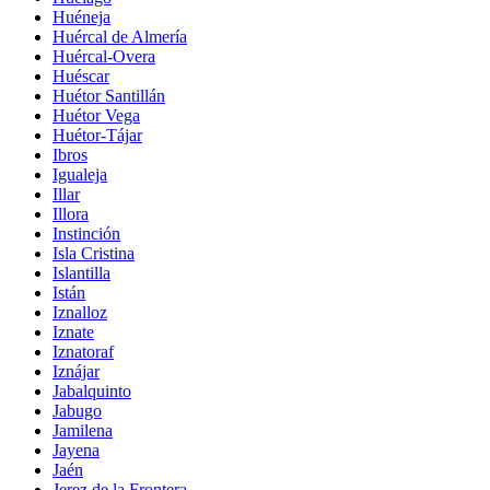
Huéneja
Huércal de Almería
Huércal-Overa
Huéscar
Huétor Santillán
Huétor Vega
Huétor-Tájar
Ibros
Igualeja
Illar
Illora
Instinción
Isla Cristina
Islantilla
Istán
Iznalloz
Iznate
Iznatoraf
Iznájar
Jabalquinto
Jabugo
Jamilena
Jayena
Jaén
Jerez de la Frontera