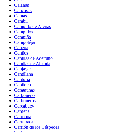
Calañas
Calicasas
Camas
Cambil
Campillo de Arenas
Campillos
Campiña
Campotéjar
Canena
Caniles
Canillas de Aceituno
Canillas de Albaida
Canjáyar
Cantillana
Cantoria
Capileira
Carataunas
Carboneras
Carboneros
Carcabuey
Cardeña
Carmona
Carratraca
Carrión de los Céspedes