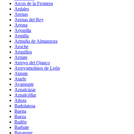
Arcos de la Frontera
Ardales
Arenas
Arenas del Rey
Arjona
Arjonilla
Armilla
Armuña de Almanzora
Aroche
Arquillos
Arriate
Arroyo del Ojanco
Arroyomolinos de León
Atajate
Atarfe
Ayamonte
Aznalcázar
Aznalcóllar
Añora
Badolatosa
Baena
Baeza
Bailén
Barbate
Bayarque