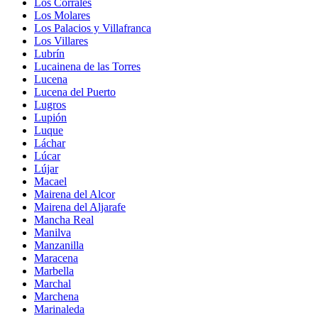
Los Corrales
Los Molares
Los Palacios y Villafranca
Los Villares
Lubrín
Lucainena de las Torres
Lucena
Lucena del Puerto
Lugros
Lupión
Luque
Láchar
Lúcar
Lújar
Macael
Mairena del Alcor
Mairena del Aljarafe
Mancha Real
Manilva
Manzanilla
Maracena
Marbella
Marchal
Marchena
Marinaleda