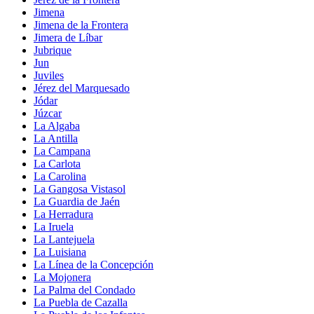
Jimena
Jimena de la Frontera
Jimera de Líbar
Jubrique
Jun
Juviles
Jérez del Marquesado
Jódar
Júzcar
La Algaba
La Antilla
La Campana
La Carlota
La Carolina
La Gangosa Vistasol
La Guardia de Jaén
La Herradura
La Iruela
La Lantejuela
La Luisiana
La Línea de la Concepción
La Mojonera
La Palma del Condado
La Puebla de Cazalla