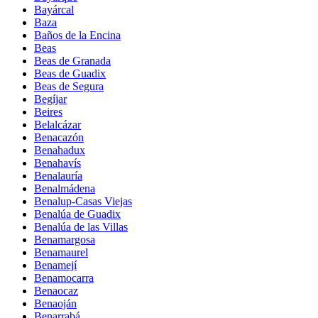
Bayárcal
Baza
Baños de la Encina
Beas
Beas de Granada
Beas de Guadix
Beas de Segura
Begíjar
Beires
Belalcázar
Benacazón
Benahadux
Benahavís
Benalauría
Benalmádena
Benalup-Casas Viejas
Benalúa de Guadix
Benalúa de las Villas
Benamargosa
Benamaurel
Benamejí
Benamocarra
Benaocaz
Benaoján
Benarrabá