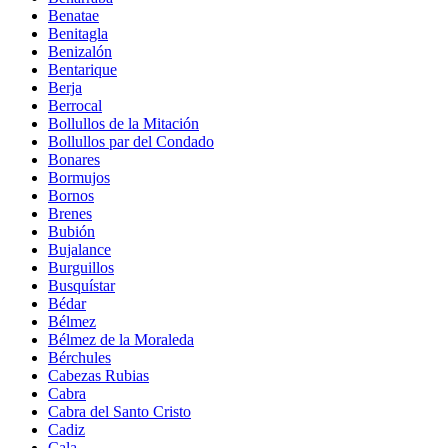
Benatae
Benitagla
Benizalón
Bentarique
Berja
Berrocal
Bollullos de la Mitación
Bollullos par del Condado
Bonares
Bormujos
Bornos
Brenes
Bubión
Bujalance
Burguillos
Busquístar
Bédar
Bélmez
Bélmez de la Moraleda
Bérchules
Cabezas Rubias
Cabra
Cabra del Santo Cristo
Cadiz
Cala