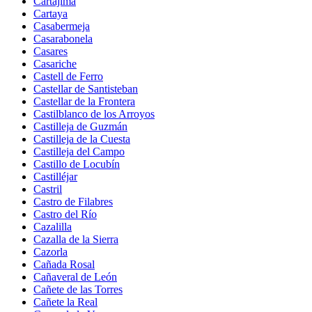
Cartajima
Cartaya
Casabermeja
Casarabonela
Casares
Casariche
Castell de Ferro
Castellar de Santisteban
Castellar de la Frontera
Castilblanco de los Arroyos
Castilleja de Guzmán
Castilleja de la Cuesta
Castilleja del Campo
Castillo de Locubín
Castilléjar
Castril
Castro de Filabres
Castro del Río
Cazalilla
Cazalla de la Sierra
Cazorla
Cañada Rosal
Cañaveral de León
Cañete de las Torres
Cañete la Real