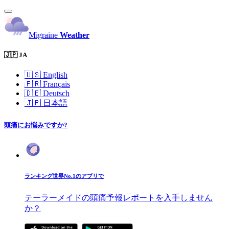
Migraine
Weather
🇯🇵 JA
🇺🇸
English
🇫🇷
Français
🇩🇪
Deutsch
🇯🇵
日本語
頭痛にお悩みですか?
ランキング世界No.1のアプリで
テーラーメイドの頭痛予報レポートを入手しません
か？