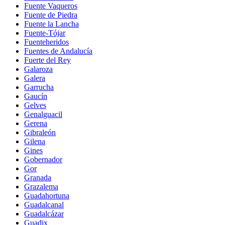
Fuente Vaqueros
Fuente de Piedra
Fuente la Lancha
Fuente-Tójar
Fuenteheridos
Fuentes de Andalucía
Fuerte del Rey
Galaroza
Galera
Garrucha
Gaucín
Gelves
Genalguacil
Gerena
Gibraleón
Gilena
Gines
Gobernador
Gor
Granada
Grazalema
Guadahortuna
Guadalcanal
Guadalcázar
Guadix