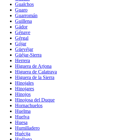
Gualchos
Guaro
Guarromán
Guillena
Gádor
Génave
Gérgal
Gójar
Güevéjar
Güéjar-Sierra
Herrera
Higuera de Arjona
Higuera de Calatrava
Higuera de la Sierra
Hinojales
Hinojares
Hinojos
Hinojosa del Duque
Hornachuelos
Huelma
Huelva
Huesa
Humilladero
Huécija
Huélago