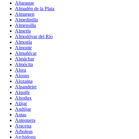
Aljaraque
Almadén de la Plata
Almargen
Almedinilla
Almensilla
Almería
Almodóvar del Río
Almogía
Almonte
Almuñécar
Almáchar
Almócita
Alora
Alosno
Alozaina
Alpandeire
Alquife
Alsodux
Alájar
Andújar
Antas
Antequera
Aracena
Arboleas
Archidona