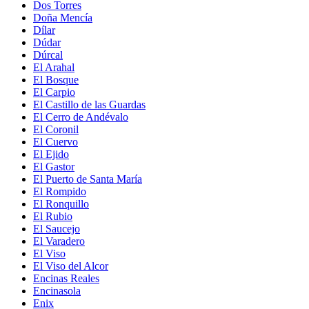
Dos Torres
Doña Mencía
Dílar
Dúdar
Dúrcal
El Arahal
El Bosque
El Carpio
El Castillo de las Guardas
El Cerro de Andévalo
El Coronil
El Cuervo
El Ejido
El Gastor
El Puerto de Santa María
El Rompido
El Ronquillo
El Rubio
El Saucejo
El Varadero
El Viso
El Viso del Alcor
Encinas Reales
Encinasola
Enix