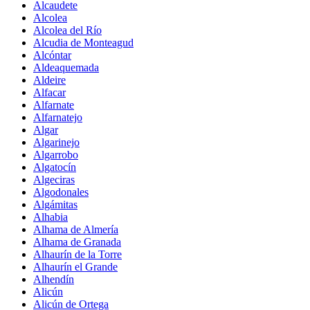
Alcaudete
Alcolea
Alcolea del Río
Alcudia de Monteagud
Alcóntar
Aldeaquemada
Aldeire
Alfacar
Alfarnate
Alfarnatejo
Algar
Algarinejo
Algarrobo
Algatocín
Algeciras
Algodonales
Algámitas
Alhabia
Alhama de Almería
Alhama de Granada
Alhaurín de la Torre
Alhaurín el Grande
Alhendín
Alicún
Alicún de Ortega