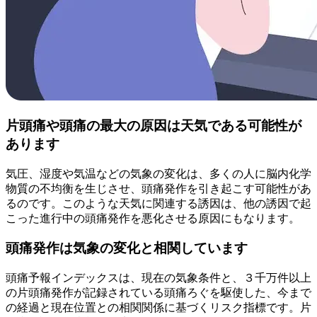
片頭痛や頭痛の最大の原因は天気である可能性が
あります
気圧、湿度や気温などの気象の変化は、多くの人に脳内化学
物質の不均衡を生じさせ、頭痛発作を引き起こす可能性があ
るのです。このような天気に関連する誘因は、他の誘因で起
こった進行中の頭痛発作を悪化させる原因にもなります。
頭痛発作は気象の変化と相関しています
頭痛予報インデックスは、現在の気象条件と、３千万件以上
の片頭痛発作が記録されている頭痛ろぐを駆使した、今まで
の経過と現在位置との相関関係に基づくリスク指標です。片