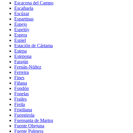
Escacena del Campo
Escañuela
Escúzar
Espartinas
Espejo
Espelúy
Espera
Espiel
Estación de Cártama
Estepa
Estepona
Faraján
Fernán-Núñez
Ferreira
Fines
Fiñana
Fondón
Fonelas
Frailes
Freila
Frigiliana
Fuengirola
Fuensanta de Martos
Fuente Obejuna
Fuente Palmera