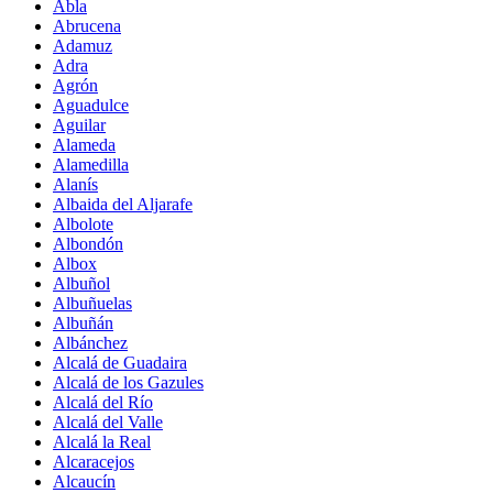
Abla
Abrucena
Adamuz
Adra
Agrón
Aguadulce
Aguilar
Alameda
Alamedilla
Alanís
Albaida del Aljarafe
Albolote
Albondón
Albox
Albuñol
Albuñuelas
Albuñán
Albánchez
Alcalá de Guadaira
Alcalá de los Gazules
Alcalá del Río
Alcalá del Valle
Alcalá la Real
Alcaracejos
Alcaucín