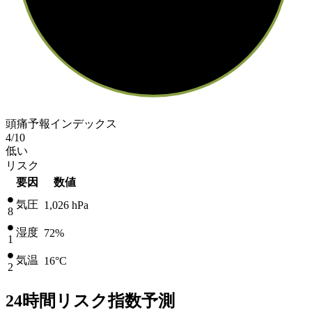
頭痛予報インデックス
4
/10
低い
リスク
要因
数値
気圧
1,026
hPa
8
湿度
72%
1
気温
16
°C
2
24時間リスク指数予測