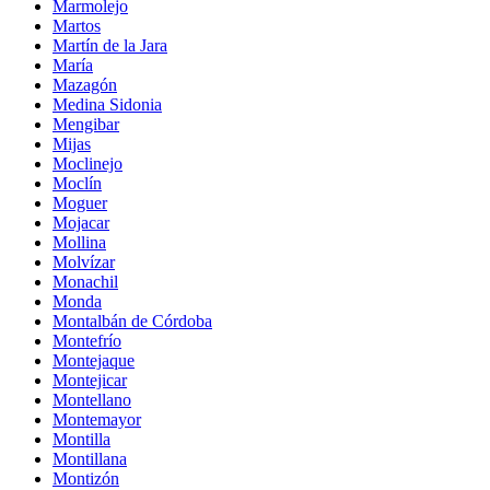
Marmolejo
Martos
Martín de la Jara
María
Mazagón
Medina Sidonia
Mengibar
Mijas
Moclinejo
Moclín
Moguer
Mojacar
Mollina
Molvízar
Monachil
Monda
Montalbán de Córdoba
Montefrío
Montejaque
Montejicar
Montellano
Montemayor
Montilla
Montillana
Montizón