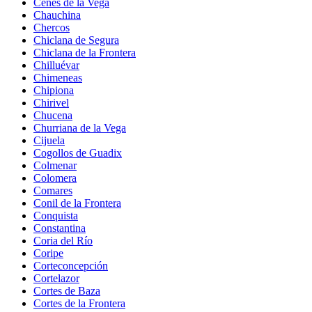
Cenes de la Vega
Chauchina
Chercos
Chiclana de Segura
Chiclana de la Frontera
Chilluévar
Chimeneas
Chipiona
Chirivel
Chucena
Churriana de la Vega
Cijuela
Cogollos de Guadix
Colmenar
Colomera
Comares
Conil de la Frontera
Conquista
Constantina
Coria del Río
Coripe
Corteconcepción
Cortelazor
Cortes de Baza
Cortes de la Frontera