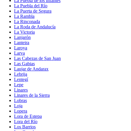
La Puebla de los Infantes
La Puebla del Río
La Puerta de Segura
La Rambla
La Rinconada
La Roda de Andalucía
La Victoria
Lanjarón
Lanteira
Laroya
Larva
Las Cabezas de San Juan
Las Gabias
Laujar de Andarax
Lebrija
Lentegí
Lepe
Linares
Linares de la Sierra
Lobras
Loja
Lopera
Lora de Estepa
Lora del Río
Los Barrios