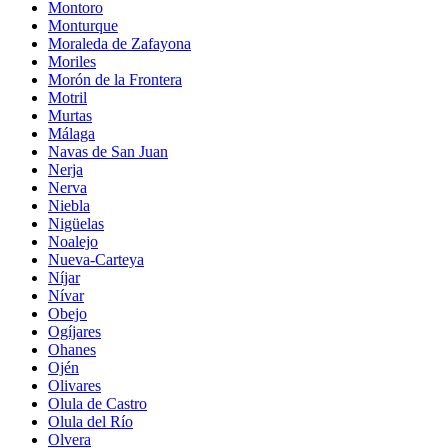
Montoro
Monturque
Moraleda de Zafayona
Moriles
Morón de la Frontera
Motril
Murtas
Málaga
Navas de San Juan
Nerja
Nerva
Niebla
Nigüelas
Noalejo
Nueva-Carteya
Níjar
Nívar
Obejo
Ogíjares
Ohanes
Ojén
Olivares
Olula de Castro
Olula del Río
Olvera