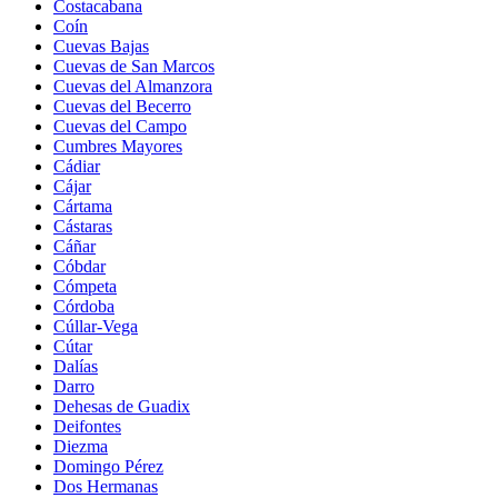
Costacabana
Coín
Cuevas Bajas
Cuevas de San Marcos
Cuevas del Almanzora
Cuevas del Becerro
Cuevas del Campo
Cumbres Mayores
Cádiar
Cájar
Cártama
Cástaras
Cáñar
Cóbdar
Cómpeta
Córdoba
Cúllar-Vega
Cútar
Dalías
Darro
Dehesas de Guadix
Deifontes
Diezma
Domingo Pérez
Dos Hermanas