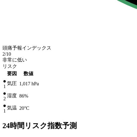
頭痛予報インデックス
2
/10
非常に低い
リスク
要因
数値
気圧
1,017
hPa
1
湿度
86%
2
気温
20
°C
1
24時間リスク指数予測