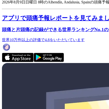
2026年8月9日日曜日 8時のAlhendín, Andalusia, Spainの頭
アプリで頭痛予報レポートを見てみま
頭痛と片頭痛の記録ができる世界ランキングNo.1
世界10万件以上の評価で4.8をいただいています