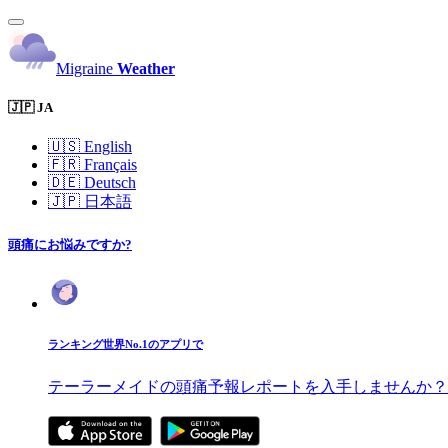
Migraine
Weather
🇯🇵 JA
🇺🇸
English
🇫🇷
Français
🇩🇪
Deutsch
🇯🇵
日本語
頭痛にお悩みですか?
ランキング世界No.1のアプリで
テーラーメイドの頭痛予報レポートを入手しませんか？