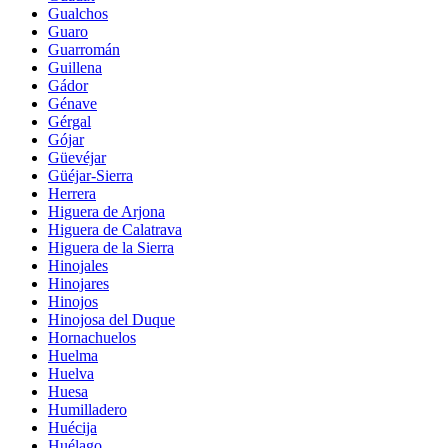
Gualchos
Guaro
Guarromán
Guillena
Gádor
Génave
Gérgal
Gójar
Güevéjar
Güéjar-Sierra
Herrera
Higuera de Arjona
Higuera de Calatrava
Higuera de la Sierra
Hinojales
Hinojares
Hinojos
Hinojosa del Duque
Hornachuelos
Huelma
Huelva
Huesa
Humilladero
Huécija
Huélago