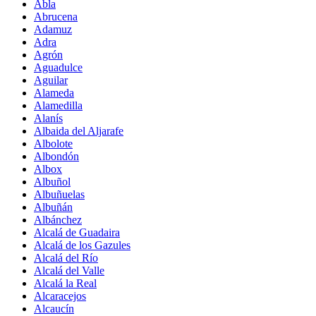
Abla
Abrucena
Adamuz
Adra
Agrón
Aguadulce
Aguilar
Alameda
Alamedilla
Alanís
Albaida del Aljarafe
Albolote
Albondón
Albox
Albuñol
Albuñuelas
Albuñán
Albánchez
Alcalá de Guadaira
Alcalá de los Gazules
Alcalá del Río
Alcalá del Valle
Alcalá la Real
Alcaracejos
Alcaucín