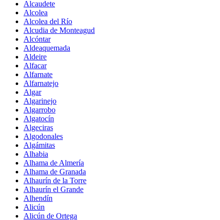
Alcaudete
Alcolea
Alcolea del Río
Alcudia de Monteagud
Alcóntar
Aldeaquemada
Aldeire
Alfacar
Alfarnate
Alfarnatejo
Algar
Algarinejo
Algarrobo
Algatocín
Algeciras
Algodonales
Algámitas
Alhabia
Alhama de Almería
Alhama de Granada
Alhaurín de la Torre
Alhaurín el Grande
Alhendín
Alicún
Alicún de Ortega