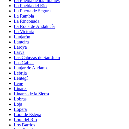
La Puebla de los Infantes
La Puebla del Río
La Puerta de Segura
La Rambla
La Rinconada
La Roda de Andalucía
La Victoria
Lanjarón
Lanteira
Laroya
Larva
Las Cabezas de San Juan
Las Gabias
Laujar de Andarax
Lebrija
Lentegí
Lepe
Linares
Linares de la Sierra
Lobras
Loja
Lopera
Lora de Estepa
Lora del Río
Los Barrios