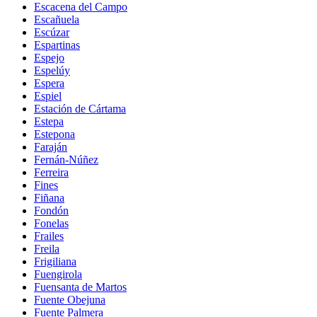
Escacena del Campo
Escañuela
Escúzar
Espartinas
Espejo
Espelúy
Espera
Espiel
Estación de Cártama
Estepa
Estepona
Faraján
Fernán-Núñez
Ferreira
Fines
Fiñana
Fondón
Fonelas
Frailes
Freila
Frigiliana
Fuengirola
Fuensanta de Martos
Fuente Obejuna
Fuente Palmera