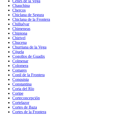
Cenes de la Vega
Chauchina
Chercos
Chiclana de Segura
Chiclana de la Frontera
Chilluévar
Chimeneas
Chipiona
Chirivel
Chucena
Churriana de la Vega
Cijuela
Cogollos de Guadix
Colmenar
Colomera
Comares
Conil de la Frontera
Conquista
Constantina
Coria del Río
Coripe
Corteconcepción
Cortelazor
Cortes de Baza
Cortes de la Frontera