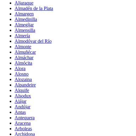
Aljaraque
Almadén de la Plata
Almargen
Almedinilla
Almegíjar
Almensilla
Almería
Almodóvar del Río
Almonte
Almuñécar
Almáchar
Almócita
Alora
Alosno
Alozaina
Alpandeire
Alquife
Alsodux
Alájar
Andújar
Antas
Antequera
Aracena
Arboleas
Archidona