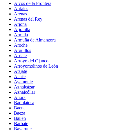
Arcos de la Frontera
Ardales
Arenas
Arenas del Rey
Arjona
Arjonilla
Armilla
Armuña de Almanzora
Aroche
Arquillos
Arriate
Arroyo del Ojanco
Arroyomolinos de León
Atajate
Atarfe
Ayamonte
Aznalcázar
Aznalcóllar
Añora
Badolatosa
Baena
Baeza
Bailén
Barbate
Bayarque