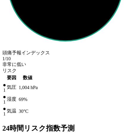
頭痛予報インデックス
1
/10
非常に低い
リスク
要因
数値
気圧
1,004
hPa
1
湿度
69%
1
気温
30
°C
1
24時間リスク指数予測