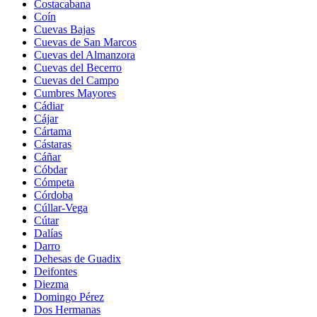
Costacabana
Coín
Cuevas Bajas
Cuevas de San Marcos
Cuevas del Almanzora
Cuevas del Becerro
Cuevas del Campo
Cumbres Mayores
Cádiar
Cájar
Cártama
Cástaras
Cáñar
Cóbdar
Cómpeta
Córdoba
Cúllar-Vega
Cútar
Dalías
Darro
Dehesas de Guadix
Deifontes
Diezma
Domingo Pérez
Dos Hermanas