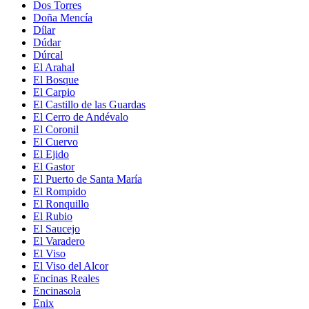
Dos Torres
Doña Mencía
Dílar
Dúdar
Dúrcal
El Arahal
El Bosque
El Carpio
El Castillo de las Guardas
El Cerro de Andévalo
El Coronil
El Cuervo
El Ejido
El Gastor
El Puerto de Santa María
El Rompido
El Ronquillo
El Rubio
El Saucejo
El Varadero
El Viso
El Viso del Alcor
Encinas Reales
Encinasola
Enix