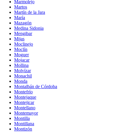
Marmolejo
Martos
Martín de la Jara
María
Mazagón
Medina Sidonia
Mengibar
Mijas
Moclinejo
Moclín
Moguer
Mojacar
Mollina
Molvízar
Monachil
Monda
Montalbán de Córdoba
Montefrío
Montejaque
Montejicar
Montellano
Montemayor
Montilla
Montillana
Montizón