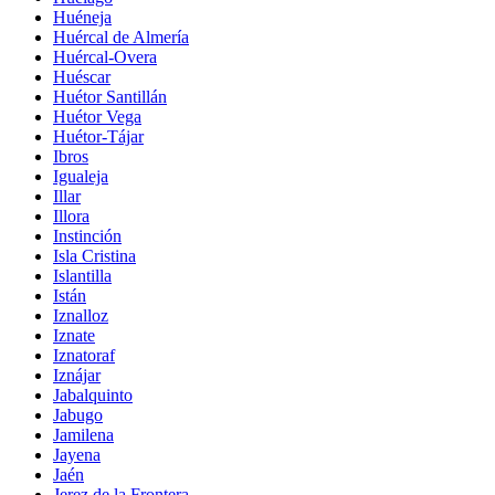
Huéneja
Huércal de Almería
Huércal-Overa
Huéscar
Huétor Santillán
Huétor Vega
Huétor-Tájar
Ibros
Igualeja
Illar
Illora
Instinción
Isla Cristina
Islantilla
Istán
Iznalloz
Iznate
Iznatoraf
Iznájar
Jabalquinto
Jabugo
Jamilena
Jayena
Jaén
Jerez de la Frontera