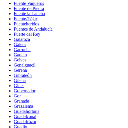
Fuente Vaqueros
Fuente de Piedra
Fuente la Lancha
Fuente-Tójar
Fuenteheridos
Fuentes de Andalucía
Fuerte del Rey
Galaroza
Galera
Garrucha
Gaucín
Gelves
Genalguacil
Gerena
Gibraleón
Gilena
Gines
Gobernador
Gor
Granada
Grazalema
Guadahortuna
Guadalcanal
Guadalcázar
Guadix