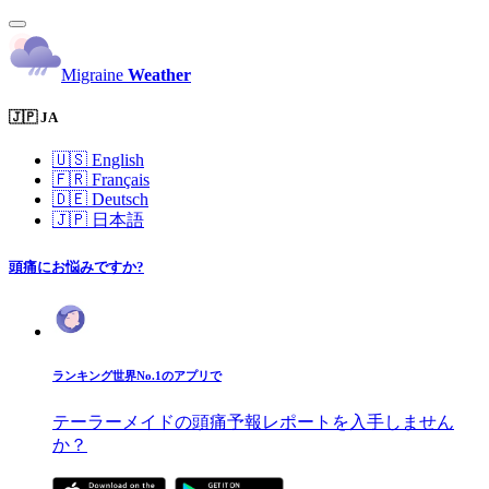
Migraine
Weather
🇯🇵 JA
🇺🇸
English
🇫🇷
Français
🇩🇪
Deutsch
🇯🇵
日本語
頭痛にお悩みですか?
ランキング世界No.1のアプリで
テーラーメイドの頭痛予報レポートを入手しません
か？