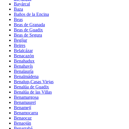
Bayárcal
Baza
Baños de la Encina
Beas
Beas de Granada
Beas de Guadix
Beas de Segura
Begíjar
Beires
Belalcázar
Benacazón
Benahadux
Benahavís
Benalauría
Benalmádena
Benalup-Casas Viejas
Benalúa de Guadix
Benalúa de las Villas
Benamargosa
Benamaurel
Benamejí
Benamocarra
Benaocaz
Benaoján
Benarrabá