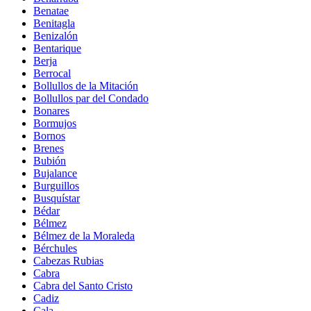
Benatae
Benitagla
Benizalón
Bentarique
Berja
Berrocal
Bollullos de la Mitación
Bollullos par del Condado
Bonares
Bormujos
Bornos
Brenes
Bubión
Bujalance
Burguillos
Busquístar
Bédar
Bélmez
Bélmez de la Moraleda
Bérchules
Cabezas Rubias
Cabra
Cabra del Santo Cristo
Cadiz
Cala