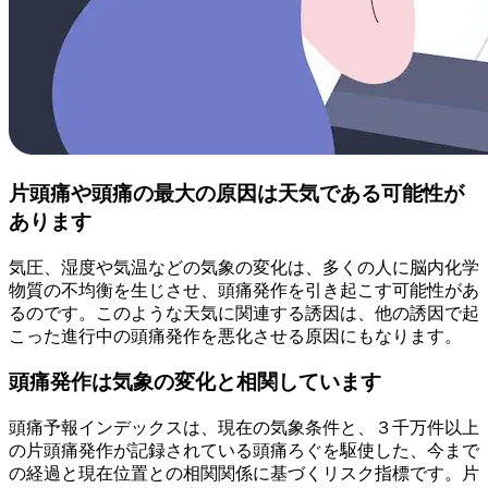
片頭痛や頭痛の最大の原因は天気である可能性が
あります
気圧、湿度や気温などの気象の変化は、多くの人に脳内化学
物質の不均衡を生じさせ、頭痛発作を引き起こす可能性があ
るのです。このような天気に関連する誘因は、他の誘因で起
こった進行中の頭痛発作を悪化させる原因にもなります。
頭痛発作は気象の変化と相関しています
頭痛予報インデックスは、現在の気象条件と、３千万件以上
の片頭痛発作が記録されている頭痛ろぐを駆使した、今まで
の経過と現在位置との相関関係に基づくリスク指標です。片