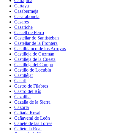
Cartajima
Cartaya
Casabermeja
Casarabonela
Casares
Casariche
Castell de Ferro
Castellar de Santisteban
Castellar de la Frontera
Castilblanco de los Arroyos
Castilleja de Guzmán
Castilleja de la Cuesta
Castilleja del Campo
Castillo de Locubín
Castilléjar
Castril
Castro de Filabres
Castro del Río
Cazalilla
Cazalla de la Sierra
Cazorla
Cañada Rosal
Cañaveral de León
Cañete de las Torres
Cañete la Real