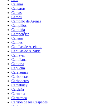
Calañas
Calicasas
Camas
Cambil
Campillo de Arenas
Campillos
Campiña
Campotéjar
Canena
Caniles
Canillas de Aceituno
Canillas de Albaida
Canjáyar
Cantillana
Cantoria
Capileira
Carataunas
Carboneras
Carboneros
Carcabuey
Cardeña
Carmona
Carratraca
Carrión de los Céspedes