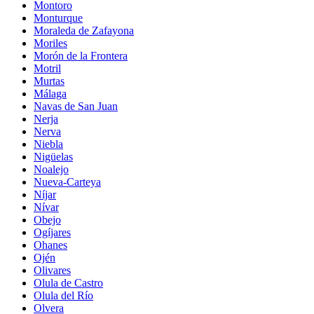
Montoro
Monturque
Moraleda de Zafayona
Moriles
Morón de la Frontera
Motril
Murtas
Málaga
Navas de San Juan
Nerja
Nerva
Niebla
Nigüelas
Noalejo
Nueva-Carteya
Níjar
Nívar
Obejo
Ogíjares
Ohanes
Ojén
Olivares
Olula de Castro
Olula del Río
Olvera