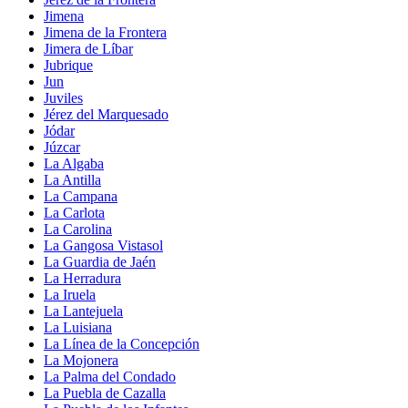
Jimena
Jimena de la Frontera
Jimera de Líbar
Jubrique
Jun
Juviles
Jérez del Marquesado
Jódar
Júzcar
La Algaba
La Antilla
La Campana
La Carlota
La Carolina
La Gangosa Vistasol
La Guardia de Jaén
La Herradura
La Iruela
La Lantejuela
La Luisiana
La Línea de la Concepción
La Mojonera
La Palma del Condado
La Puebla de Cazalla