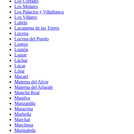
Los Corrales
Los Molares
Los Palacios y Villafranca
Los Villares
Lubrín
Lucainena de las Torres
Lucena
Lucena del Puerto
Lugros
Lupión
Luque
Láchar
Lúcar
Lújar
Macael
Mairena del Alcor
Mairena del Aljarafe
Mancha Real
Manilva
Manzanilla
Maracena
Marbella
Marchal
Marchena
Marinaleda