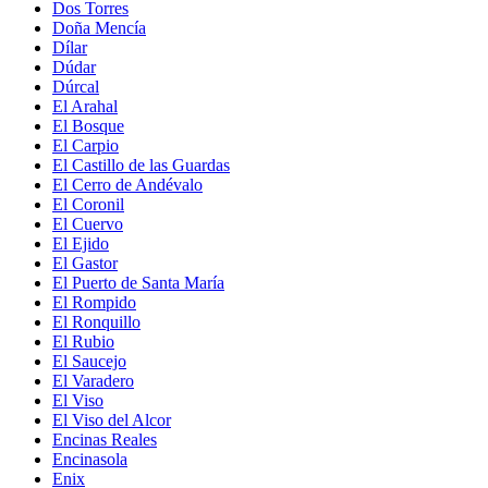
Dos Torres
Doña Mencía
Dílar
Dúdar
Dúrcal
El Arahal
El Bosque
El Carpio
El Castillo de las Guardas
El Cerro de Andévalo
El Coronil
El Cuervo
El Ejido
El Gastor
El Puerto de Santa María
El Rompido
El Ronquillo
El Rubio
El Saucejo
El Varadero
El Viso
El Viso del Alcor
Encinas Reales
Encinasola
Enix