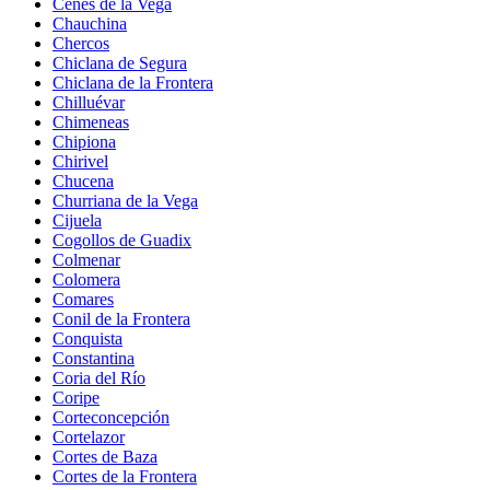
Cenes de la Vega
Chauchina
Chercos
Chiclana de Segura
Chiclana de la Frontera
Chilluévar
Chimeneas
Chipiona
Chirivel
Chucena
Churriana de la Vega
Cijuela
Cogollos de Guadix
Colmenar
Colomera
Comares
Conil de la Frontera
Conquista
Constantina
Coria del Río
Coripe
Corteconcepción
Cortelazor
Cortes de Baza
Cortes de la Frontera