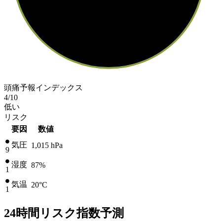
頭痛予報インデックス
4
/10
低い
リスク
要因
数値
気圧
1,015
hPa
9
湿度
87%
1
気温
20
°C
1
24時間リスク指数予測