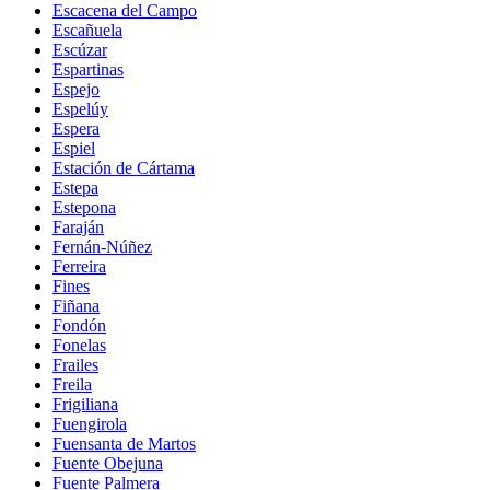
Escacena del Campo
Escañuela
Escúzar
Espartinas
Espejo
Espelúy
Espera
Espiel
Estación de Cártama
Estepa
Estepona
Faraján
Fernán-Núñez
Ferreira
Fines
Fiñana
Fondón
Fonelas
Frailes
Freila
Frigiliana
Fuengirola
Fuensanta de Martos
Fuente Obejuna
Fuente Palmera