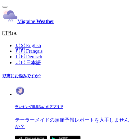
Migraine
Weather
🇯🇵 JA
🇺🇸
English
🇫🇷
Français
🇩🇪
Deutsch
🇯🇵
日本語
頭痛にお悩みですか?
ランキング世界No.1のアプリで
テーラーメイドの頭痛予報レポートを入手しません
か？