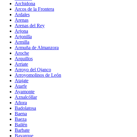
Archidona
Arcos de la Frontera
Ardales
Arenas
Arenas del Rey
Arjona
Arjonilla
Armilla
Armuña de Almanzora
Aroche
Arquillos
Arriate
Arroyo del Ojanco
Arroyomolinos de León
Atajate
Atarfe
Ayamonte
Aznalcóllar
Añora
Badolatosa
Baena
Baeza
Bailén
Barbate
Bayarque