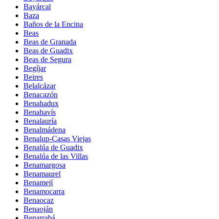
Bayárcal
Baza
Baños de la Encina
Beas
Beas de Granada
Beas de Guadix
Beas de Segura
Begíjar
Beires
Belalcázar
Benacazón
Benahadux
Benahavís
Benalauría
Benalmádena
Benalup-Casas Viejas
Benalúa de Guadix
Benalúa de las Villas
Benamargosa
Benamaurel
Benamejí
Benamocarra
Benaocaz
Benaoján
Benarrabá