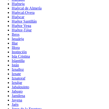
Huéneja
Huércal de Almería
Huércal-Overa
Huéscar
Huétor Santillán
Huétor Vega
Huétor-Tájar
Ibros
Igualeja
Illar
Illora
Instinción
Isla Cristina
Islantilla
Istán
Iznalloz
Iznate
Iznatoraf
Iznájar
Jabalquinto
Jabugo
Jamilena
Jayena
Jaén
Jerez de la Frontera