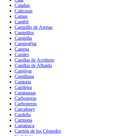
Calañas
Calicasas
Camas
Cambil
Campillo de Arenas
Campillos
Campiña
Campotéjar
Canena
Caniles
Canillas de Aceituno
Canillas de Albaida
Canjáyar
Cantillana
Cantoria
Capileira
Carataunas
Carboneras
Carboneros
Carcabuey
Cardeña
Carmona
Carratraca
Carrión de los Céspedes