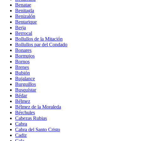
Benatae
Benitagla
Benizalón
Bentarique
Berja
Berrocal
Bollullos de la Mitación
Bollullos par del Condado
Bonares
Bormujos
Bornos
Brenes
Bubión
Bujalance
Burguillos
Busquístar
Bédar
Bélmez
Bélmez de la Moraleda
Bérchules
Cabezas Rubias
Cabra
Cabra del Santo Cristo
Cadiz
Cala