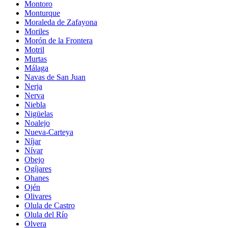
Montoro
Monturque
Moraleda de Zafayona
Moriles
Morón de la Frontera
Motril
Murtas
Málaga
Navas de San Juan
Nerja
Nerva
Niebla
Nigüelas
Noalejo
Nueva-Carteya
Níjar
Nívar
Obejo
Ogíjares
Ohanes
Ojén
Olivares
Olula de Castro
Olula del Río
Olvera