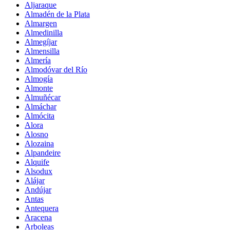
Aljaraque
Almadén de la Plata
Almargen
Almedinilla
Almegíjar
Almensilla
Almería
Almodóvar del Río
Almogía
Almonte
Almuñécar
Almáchar
Almócita
Alora
Alosno
Alozaina
Alpandeire
Alquife
Alsodux
Alájar
Andújar
Antas
Antequera
Aracena
Arboleas