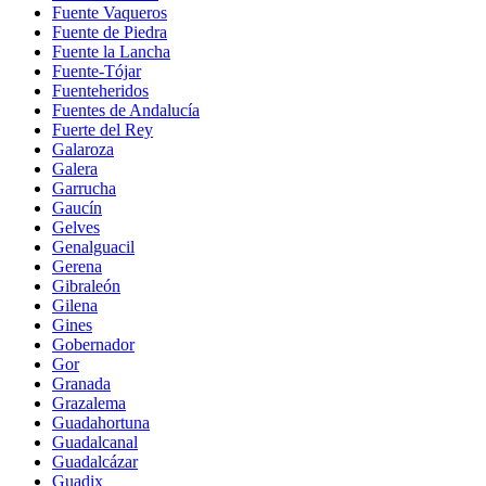
Fuente Vaqueros
Fuente de Piedra
Fuente la Lancha
Fuente-Tójar
Fuenteheridos
Fuentes de Andalucía
Fuerte del Rey
Galaroza
Galera
Garrucha
Gaucín
Gelves
Genalguacil
Gerena
Gibraleón
Gilena
Gines
Gobernador
Gor
Granada
Grazalema
Guadahortuna
Guadalcanal
Guadalcázar
Guadix