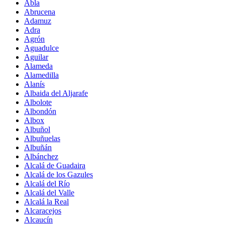
Abla
Abrucena
Adamuz
Adra
Agrón
Aguadulce
Aguilar
Alameda
Alamedilla
Alanís
Albaida del Aljarafe
Albolote
Albondón
Albox
Albuñol
Albuñuelas
Albuñán
Albánchez
Alcalá de Guadaira
Alcalá de los Gazules
Alcalá del Río
Alcalá del Valle
Alcalá la Real
Alcaracejos
Alcaucín