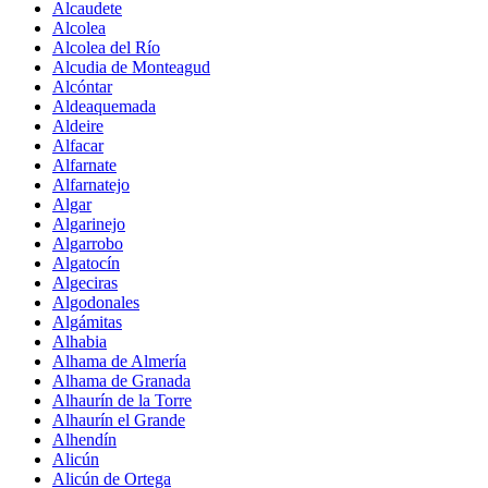
Alcaudete
Alcolea
Alcolea del Río
Alcudia de Monteagud
Alcóntar
Aldeaquemada
Aldeire
Alfacar
Alfarnate
Alfarnatejo
Algar
Algarinejo
Algarrobo
Algatocín
Algeciras
Algodonales
Algámitas
Alhabia
Alhama de Almería
Alhama de Granada
Alhaurín de la Torre
Alhaurín el Grande
Alhendín
Alicún
Alicún de Ortega