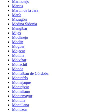
Marmolejo
Martos
Martín de la Jara
María
Mazagón
Medina Sidonia
Mengibar
Mijas
Moclinejo
Moclín
Moguer
Mojacar
Mollina
Molvízar
Monachil
Monda
Montalbán de Córdoba
Montefrío
Montejaque
Montejicar
Montellano
Montemayor
Montilla
Montillana
Montizón