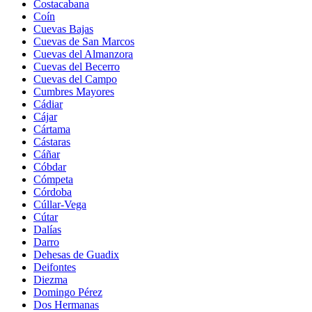
Costacabana
Coín
Cuevas Bajas
Cuevas de San Marcos
Cuevas del Almanzora
Cuevas del Becerro
Cuevas del Campo
Cumbres Mayores
Cádiar
Cájar
Cártama
Cástaras
Cáñar
Cóbdar
Cómpeta
Córdoba
Cúllar-Vega
Cútar
Dalías
Darro
Dehesas de Guadix
Deifontes
Diezma
Domingo Pérez
Dos Hermanas