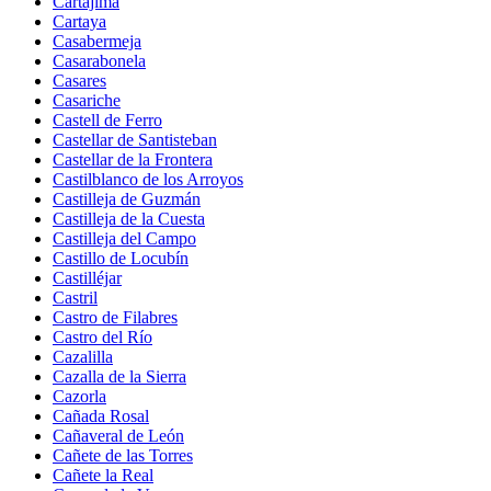
Cartajima
Cartaya
Casabermeja
Casarabonela
Casares
Casariche
Castell de Ferro
Castellar de Santisteban
Castellar de la Frontera
Castilblanco de los Arroyos
Castilleja de Guzmán
Castilleja de la Cuesta
Castilleja del Campo
Castillo de Locubín
Castilléjar
Castril
Castro de Filabres
Castro del Río
Cazalilla
Cazalla de la Sierra
Cazorla
Cañada Rosal
Cañaveral de León
Cañete de las Torres
Cañete la Real