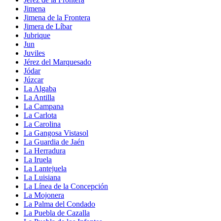
Jimena
Jimena de la Frontera
Jimera de Líbar
Jubrique
Jun
Juviles
Jérez del Marquesado
Jódar
Júzcar
La Algaba
La Antilla
La Campana
La Carlota
La Carolina
La Gangosa Vistasol
La Guardia de Jaén
La Herradura
La Iruela
La Lantejuela
La Luisiana
La Línea de la Concepción
La Mojonera
La Palma del Condado
La Puebla de Cazalla