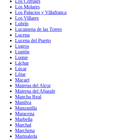
Los Corrales
Los Molares
Los Palacios y Villafranca
Los Villares
Lubrín
Lucainena de las Torres
Lucena
Lucena del Puerto
Lugros
Lupión
Luque
Láchar
Lúcar
Lújar
Macael
Mairena del Alcor
Mairena del Aljarafe
Mancha Real
Manilva
Manzanilla
Maracena
Marbella
Marchal
Marchena
Marinaleda