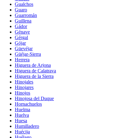
Gualchos
Guaro
Guarromán
Guillena
Gádor
Génave
Gérgal
Gójar
Güevéjar
Güéjar-Sierra
Herrera
Higuera de Arjona
Higuera de Calatrava
Higuera de la Sierra
Hinojales
Hinojares
Hinojos
Hinojosa del Duque
Hornachuelos
Huelma
Huelva
Huesa
Humilladero
Huécija
Huélago