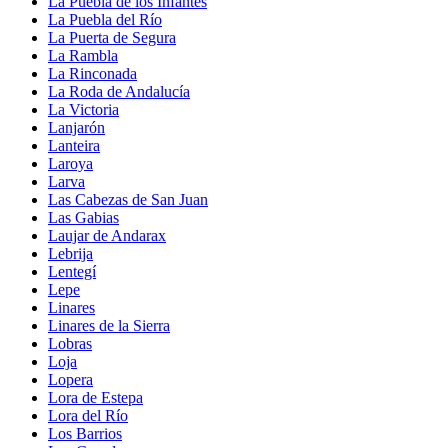
La Puebla de los Infantes
La Puebla del Río
La Puerta de Segura
La Rambla
La Rinconada
La Roda de Andalucía
La Victoria
Lanjarón
Lanteira
Laroya
Larva
Las Cabezas de San Juan
Las Gabias
Laujar de Andarax
Lebrija
Lentegí
Lepe
Linares
Linares de la Sierra
Lobras
Loja
Lopera
Lora de Estepa
Lora del Río
Los Barrios