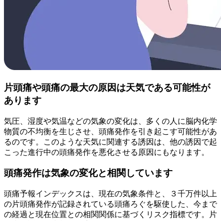
片頭痛や頭痛の最大の原因は天気である可能性が
あります
気圧、湿度や気温などの気象の変化は、多くの人に脳内化学
物質の不均衡を生じさせ、頭痛発作を引き起こす可能性があ
るのです。このような天気に関連する誘因は、他の誘因で起
こった進行中の頭痛発作を悪化させる原因にもなります。
頭痛発作は気象の変化と相関しています
頭痛予報インデックスは、現在の気象条件と、３千万件以上
の片頭痛発作が記録されている頭痛ろぐを駆使した、今まで
の経過と現在位置との相関関係に基づくリスク指標です。片