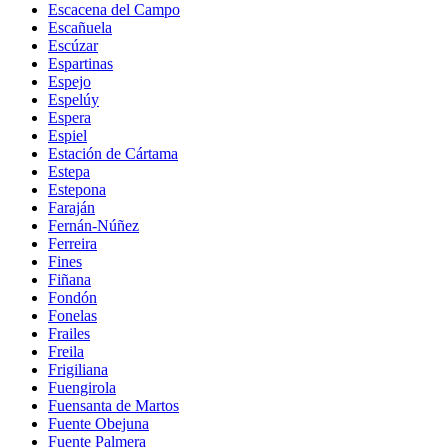
Escacena del Campo
Escañuela
Escúzar
Espartinas
Espejo
Espelúy
Espera
Espiel
Estación de Cártama
Estepa
Estepona
Faraján
Fernán-Núñez
Ferreira
Fines
Fiñana
Fondón
Fonelas
Frailes
Freila
Frigiliana
Fuengirola
Fuensanta de Martos
Fuente Obejuna
Fuente Palmera