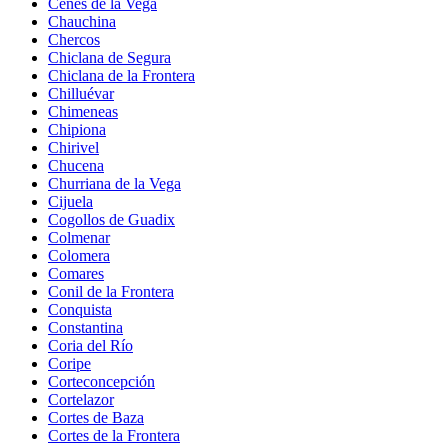
Cenes de la Vega
Chauchina
Chercos
Chiclana de Segura
Chiclana de la Frontera
Chilluévar
Chimeneas
Chipiona
Chirivel
Chucena
Churriana de la Vega
Cijuela
Cogollos de Guadix
Colmenar
Colomera
Comares
Conil de la Frontera
Conquista
Constantina
Coria del Río
Coripe
Corteconcepción
Cortelazor
Cortes de Baza
Cortes de la Frontera