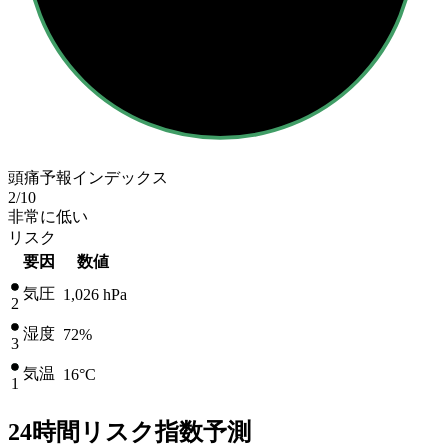
頭痛予報インデックス
2
/10
非常に低い
リスク
要因
数値
気圧
1,026
hPa
2
湿度
72%
3
気温
16
°C
1
24時間リスク指数予測