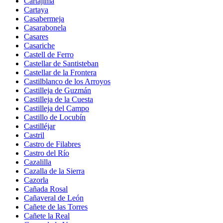
Cartajima
Cartaya
Casabermeja
Casarabonela
Casares
Casariche
Castell de Ferro
Castellar de Santisteban
Castellar de la Frontera
Castilblanco de los Arroyos
Castilleja de Guzmán
Castilleja de la Cuesta
Castilleja del Campo
Castillo de Locubín
Castilléjar
Castril
Castro de Filabres
Castro del Río
Cazalilla
Cazalla de la Sierra
Cazorla
Cañada Rosal
Cañaveral de León
Cañete de las Torres
Cañete la Real