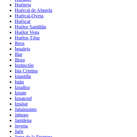
Huéneja
Huércal de Almería
Huércal-Overa
Huéscar
Huétor Santillán
Huétor Vega
Huétor-Tájar
Ibros
Igualeja
Illar
Illora
Instinción
Isla Cristina
Islantilla
Istán
Iznalloz
Iznate
Iznatoraf
Iznájar
Jabalquinto
Jabugo
Jamilena
Jayena
Jaén
Jerez de la Frontera