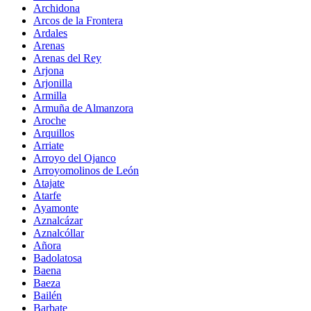
Archidona
Arcos de la Frontera
Ardales
Arenas
Arenas del Rey
Arjona
Arjonilla
Armilla
Armuña de Almanzora
Aroche
Arquillos
Arriate
Arroyo del Ojanco
Arroyomolinos de León
Atajate
Atarfe
Ayamonte
Aznalcázar
Aznalcóllar
Añora
Badolatosa
Baena
Baeza
Bailén
Barbate