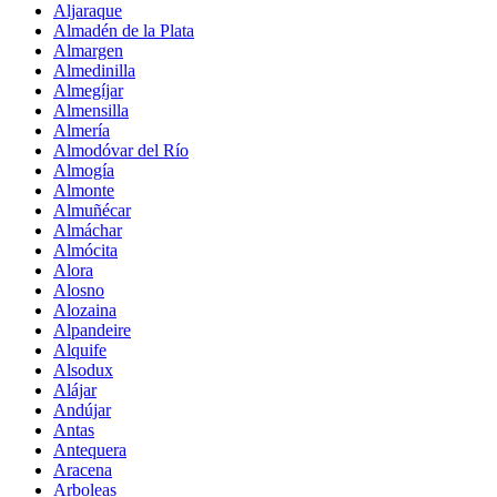
Aljaraque
Almadén de la Plata
Almargen
Almedinilla
Almegíjar
Almensilla
Almería
Almodóvar del Río
Almogía
Almonte
Almuñécar
Almáchar
Almócita
Alora
Alosno
Alozaina
Alpandeire
Alquife
Alsodux
Alájar
Andújar
Antas
Antequera
Aracena
Arboleas