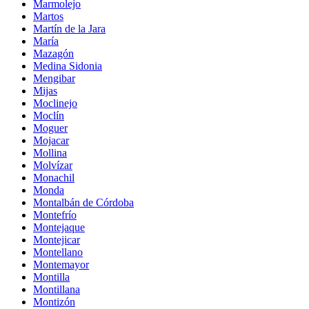
Marmolejo
Martos
Martín de la Jara
María
Mazagón
Medina Sidonia
Mengibar
Mijas
Moclinejo
Moclín
Moguer
Mojacar
Mollina
Molvízar
Monachil
Monda
Montalbán de Córdoba
Montefrío
Montejaque
Montejicar
Montellano
Montemayor
Montilla
Montillana
Montizón