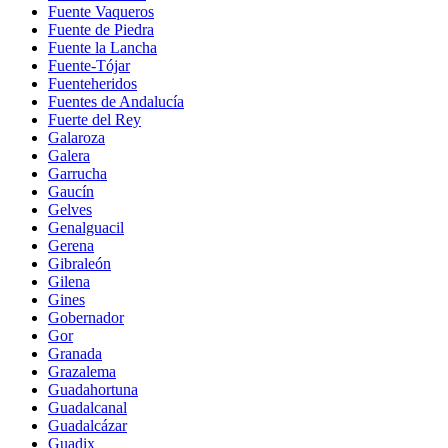
Fuente Vaqueros
Fuente de Piedra
Fuente la Lancha
Fuente-Tójar
Fuenteheridos
Fuentes de Andalucía
Fuerte del Rey
Galaroza
Galera
Garrucha
Gaucín
Gelves
Genalguacil
Gerena
Gibraleón
Gilena
Gines
Gobernador
Gor
Granada
Grazalema
Guadahortuna
Guadalcanal
Guadalcázar
Guadix