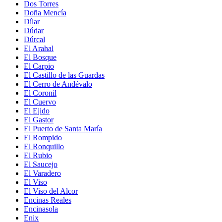
Dos Torres
Doña Mencía
Dílar
Dúdar
Dúrcal
El Arahal
El Bosque
El Carpio
El Castillo de las Guardas
El Cerro de Andévalo
El Coronil
El Cuervo
El Ejido
El Gastor
El Puerto de Santa María
El Rompido
El Ronquillo
El Rubio
El Saucejo
El Varadero
El Viso
El Viso del Alcor
Encinas Reales
Encinasola
Enix