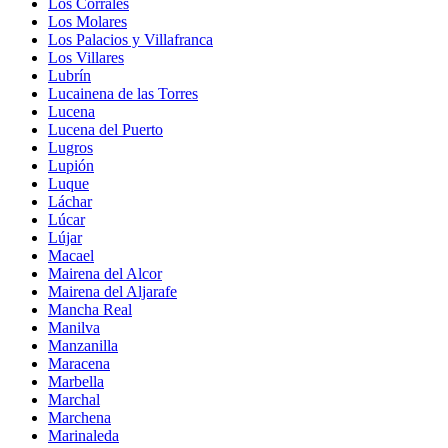
Los Corrales
Los Molares
Los Palacios y Villafranca
Los Villares
Lubrín
Lucainena de las Torres
Lucena
Lucena del Puerto
Lugros
Lupión
Luque
Láchar
Lúcar
Lújar
Macael
Mairena del Alcor
Mairena del Aljarafe
Mancha Real
Manilva
Manzanilla
Maracena
Marbella
Marchal
Marchena
Marinaleda