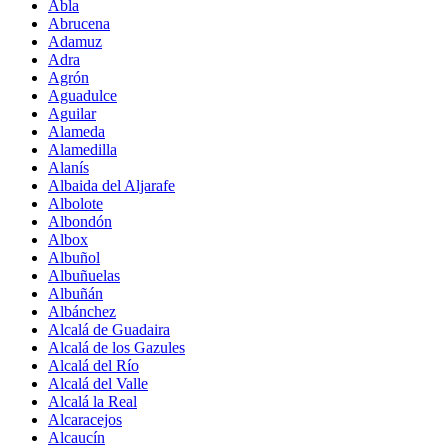
Abla
Abrucena
Adamuz
Adra
Agrón
Aguadulce
Aguilar
Alameda
Alamedilla
Alanís
Albaida del Aljarafe
Albolote
Albondón
Albox
Albuñol
Albuñuelas
Albuñán
Albánchez
Alcalá de Guadaira
Alcalá de los Gazules
Alcalá del Río
Alcalá del Valle
Alcalá la Real
Alcaracejos
Alcaucín