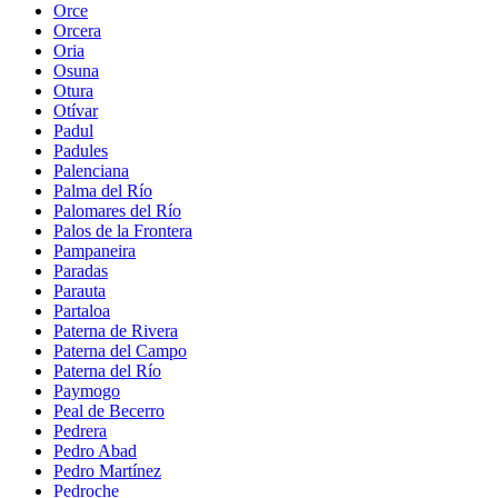
Orce
Orcera
Oria
Osuna
Otura
Otívar
Padul
Padules
Palenciana
Palma del Río
Palomares del Río
Palos de la Frontera
Pampaneira
Paradas
Parauta
Partaloa
Paterna de Rivera
Paterna del Campo
Paterna del Río
Paymogo
Peal de Becerro
Pedrera
Pedro Abad
Pedro Martínez
Pedroche