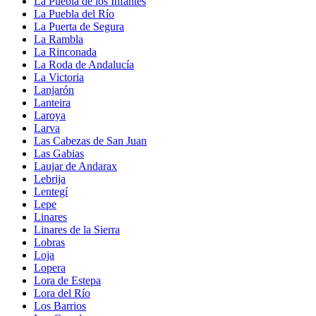
La Puebla de los Infantes
La Puebla del Río
La Puerta de Segura
La Rambla
La Rinconada
La Roda de Andalucía
La Victoria
Lanjarón
Lanteira
Laroya
Larva
Las Cabezas de San Juan
Las Gabias
Laujar de Andarax
Lebrija
Lentegí
Lepe
Linares
Linares de la Sierra
Lobras
Loja
Lopera
Lora de Estepa
Lora del Río
Los Barrios