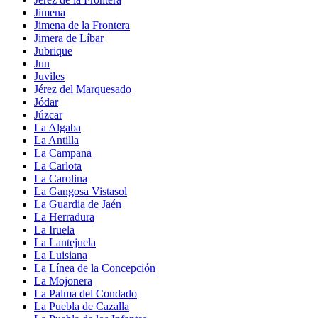
Jimena
Jimena de la Frontera
Jimera de Líbar
Jubrique
Jun
Juviles
Jérez del Marquesado
Jódar
Júzcar
La Algaba
La Antilla
La Campana
La Carlota
La Carolina
La Gangosa Vistasol
La Guardia de Jaén
La Herradura
La Iruela
La Lantejuela
La Luisiana
La Línea de la Concepción
La Mojonera
La Palma del Condado
La Puebla de Cazalla