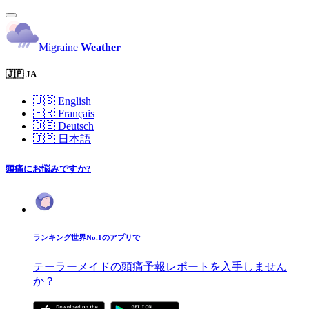
Migraine
Weather
🇯🇵 JA
🇺🇸
English
🇫🇷
Français
🇩🇪
Deutsch
🇯🇵
日本語
頭痛にお悩みですか?
ランキング世界No.1のアプリで
テーラーメイドの頭痛予報レポートを入手しません
か？