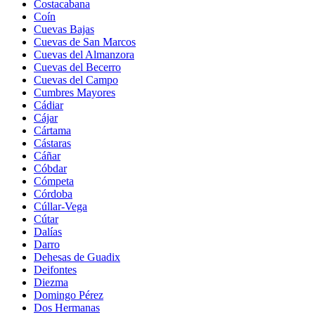
Costacabana
Coín
Cuevas Bajas
Cuevas de San Marcos
Cuevas del Almanzora
Cuevas del Becerro
Cuevas del Campo
Cumbres Mayores
Cádiar
Cájar
Cártama
Cástaras
Cáñar
Cóbdar
Cómpeta
Córdoba
Cúllar-Vega
Cútar
Dalías
Darro
Dehesas de Guadix
Deifontes
Diezma
Domingo Pérez
Dos Hermanas