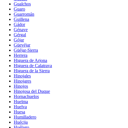
Gualchos
Guaro
Guarromán
Guillena
Gádor
Génave
Gérgal
Gójar
Güevéjar
Güéjar-Sierra
Herrera
Higuera de Arjona
Higuera de Calatrava
Higuera de la Sierra
Hinojales
Hinojares
Hinojos
Hinojosa del Duque
Hornachuelos
Huelma
Huelva
Huesa
Humilladero
Huécija
Huélago