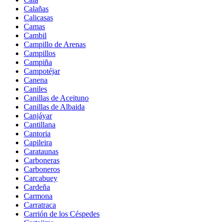
Calañas
Calicasas
Camas
Cambil
Campillo de Arenas
Campillos
Campiña
Campotéjar
Canena
Caniles
Canillas de Aceituno
Canillas de Albaida
Canjáyar
Cantillana
Cantoria
Capileira
Carataunas
Carboneras
Carboneros
Carcabuey
Cardeña
Carmona
Carratraca
Carrión de los Céspedes