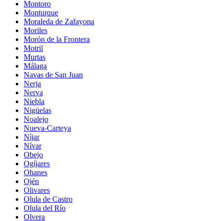
Montoro
Monturque
Moraleda de Zafayona
Moriles
Morón de la Frontera
Motril
Murtas
Málaga
Navas de San Juan
Nerja
Nerva
Niebla
Nigüelas
Noalejo
Nueva-Carteya
Níjar
Nívar
Obejo
Ogíjares
Ohanes
Ojén
Olivares
Olula de Castro
Olula del Río
Olvera