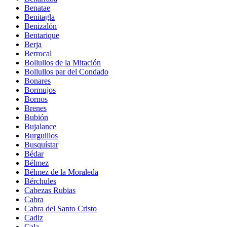
Benatae
Benitagla
Benizalón
Bentarique
Berja
Berrocal
Bollullos de la Mitación
Bollullos par del Condado
Bonares
Bormujos
Bornos
Brenes
Bubión
Bujalance
Burguillos
Busquístar
Bédar
Bélmez
Bélmez de la Moraleda
Bérchules
Cabezas Rubias
Cabra
Cabra del Santo Cristo
Cadiz
Cala