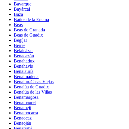
Bayarque
Bayárcal
Baza
Baños de la Encina
Beas
Beas de Granada
Beas de Guadix
Begíjar
Beires
Belalcázar
Benacazón
Benahadux
Benahavís
Benalauría
Benalmádena
Benalup-Casas Viejas
Benalúa de Guadix
Benalúa de las Villas
Benamargosa
Benamaurel
Benamejí
Benamocarra
Benaocaz
Benaoján
Benarrabá