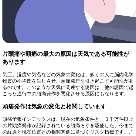
片頭痛や頭痛の最大の原因は天気である可能性が
あります
気圧、湿度や気温などの気象の変化は、多くの人に脳内化学
物質の不均衡を生じさせ、頭痛発作を引き起こす可能性があ
るのです。このような天気に関連する誘因は、他の誘因で起
こった進行中の頭痛発作を悪化させる原因にもなります。
頭痛発作は気象の変化と相関しています
頭痛予報インデックスは、現在の気象条件と、３千万件以上
の片頭痛発作が記録されている頭痛ろぐを駆使した、今まで
の経過と現在位置との相関関係に基づくリスク指標です。片