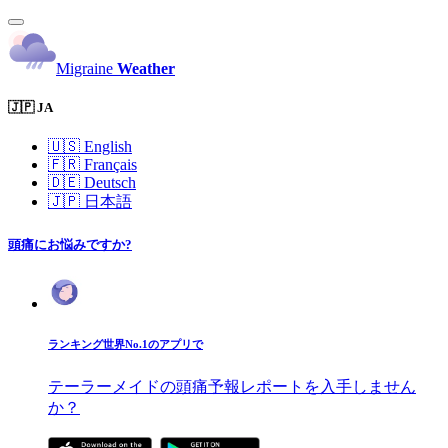
Migraine
Weather
🇯🇵 JA
🇺🇸
English
🇫🇷
Français
🇩🇪
Deutsch
🇯🇵
日本語
頭痛にお悩みですか?
ランキング世界No.1のアプリで
テーラーメイドの頭痛予報レポートを入手しません
か？