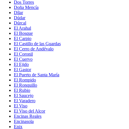
Dos Torres
Doña Mencía
Dílar
Dúdar
Dúrcal
El Arahal
El Bosque
El Carpio
El Castillo de las Guardas
El Cerro de Andévalo
El Coronil
El Cuervo
El Ejido
El Gastor
El Puerto de Santa María
El Rompido
El Ronquillo
El Rubio
El Saucejo
El Varadero
El Viso
El Viso del Alcor
Encinas Reales
Encinasola
Enix