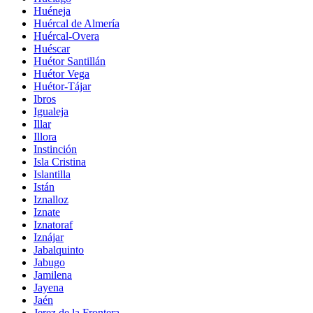
Huéneja
Huércal de Almería
Huércal-Overa
Huéscar
Huétor Santillán
Huétor Vega
Huétor-Tájar
Ibros
Igualeja
Illar
Illora
Instinción
Isla Cristina
Islantilla
Istán
Iznalloz
Iznate
Iznatoraf
Iznájar
Jabalquinto
Jabugo
Jamilena
Jayena
Jaén
Jerez de la Frontera