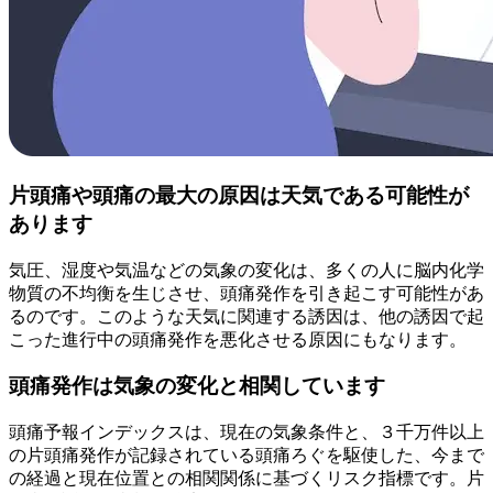
片頭痛や頭痛の最大の原因は天気である可能性が
あります
気圧、湿度や気温などの気象の変化は、多くの人に脳内化学
物質の不均衡を生じさせ、頭痛発作を引き起こす可能性があ
るのです。このような天気に関連する誘因は、他の誘因で起
こった進行中の頭痛発作を悪化させる原因にもなります。
頭痛発作は気象の変化と相関しています
頭痛予報インデックスは、現在の気象条件と、３千万件以上
の片頭痛発作が記録されている頭痛ろぐを駆使した、今まで
の経過と現在位置との相関関係に基づくリスク指標です。片