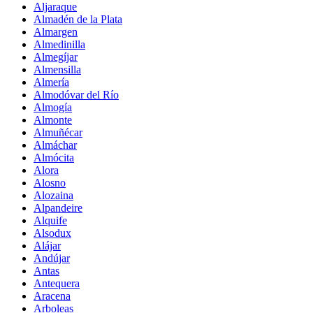
Aljaraque
Almadén de la Plata
Almargen
Almedinilla
Almegíjar
Almensilla
Almería
Almodóvar del Río
Almogía
Almonte
Almuñécar
Almáchar
Almócita
Alora
Alosno
Alozaina
Alpandeire
Alquife
Alsodux
Alájar
Andújar
Antas
Antequera
Aracena
Arboleas