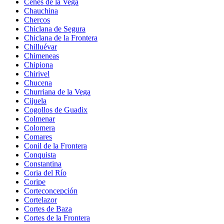
Cenes de la Vega
Chauchina
Chercos
Chiclana de Segura
Chiclana de la Frontera
Chilluévar
Chimeneas
Chipiona
Chirivel
Chucena
Churriana de la Vega
Cijuela
Cogollos de Guadix
Colmenar
Colomera
Comares
Conil de la Frontera
Conquista
Constantina
Coria del Río
Coripe
Corteconcepción
Cortelazor
Cortes de Baza
Cortes de la Frontera