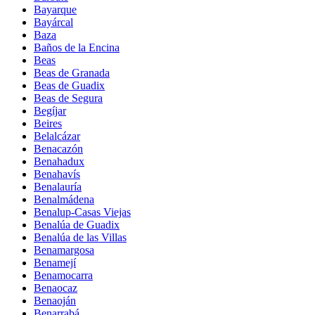
Bayarque
Bayárcal
Baza
Baños de la Encina
Beas
Beas de Granada
Beas de Guadix
Beas de Segura
Begíjar
Beires
Belalcázar
Benacazón
Benahadux
Benahavís
Benalauría
Benalmádena
Benalup-Casas Viejas
Benalúa de Guadix
Benalúa de las Villas
Benamargosa
Benamejí
Benamocarra
Benaocaz
Benaoján
Benarrabá