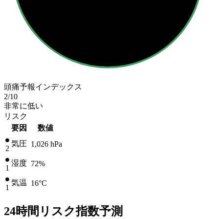
頭痛予報インデックス
2
/10
非常に低い
リスク
要因
数値
気圧
1,026
hPa
2
湿度
72%
1
気温
16
°C
1
24時間リスク指数予測