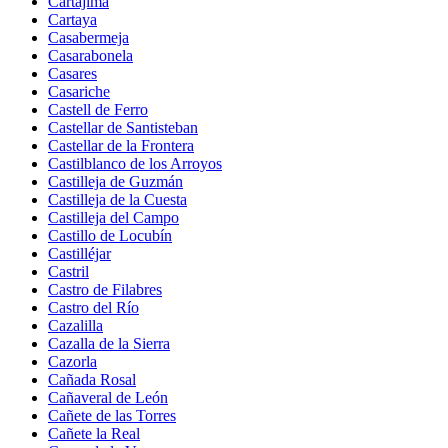
Cartajima
Cartaya
Casabermeja
Casarabonela
Casares
Casariche
Castell de Ferro
Castellar de Santisteban
Castellar de la Frontera
Castilblanco de los Arroyos
Castilleja de Guzmán
Castilleja de la Cuesta
Castilleja del Campo
Castillo de Locubín
Castilléjar
Castril
Castro de Filabres
Castro del Río
Cazalilla
Cazalla de la Sierra
Cazorla
Cañada Rosal
Cañaveral de León
Cañete de las Torres
Cañete la Real