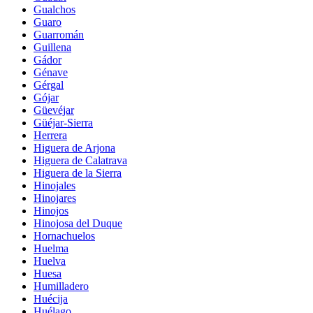
Gualchos
Guaro
Guarromán
Guillena
Gádor
Génave
Gérgal
Gójar
Güevéjar
Güéjar-Sierra
Herrera
Higuera de Arjona
Higuera de Calatrava
Higuera de la Sierra
Hinojales
Hinojares
Hinojos
Hinojosa del Duque
Hornachuelos
Huelma
Huelva
Huesa
Humilladero
Huécija
Huélago