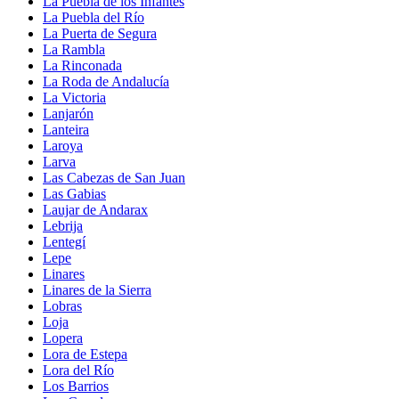
La Puebla de los Infantes
La Puebla del Río
La Puerta de Segura
La Rambla
La Rinconada
La Roda de Andalucía
La Victoria
Lanjarón
Lanteira
Laroya
Larva
Las Cabezas de San Juan
Las Gabias
Laujar de Andarax
Lebrija
Lentegí
Lepe
Linares
Linares de la Sierra
Lobras
Loja
Lopera
Lora de Estepa
Lora del Río
Los Barrios