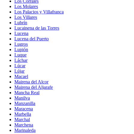
Los Corrales
Los Molares
Los Palacios y Villafranca
Los Villares
Lubrín
Lucainena de las Torres
Lucena
Lucena del Puerto
Lugros
Lupión
Luque
Láchar
Lúcar
Lújar
Macael
Mairena del Alcor
Mairena del Aljarafe
Mancha Real
Manilva
Manzanilla
Maracena
Marbella
Marchal
Marchena
Marinaleda