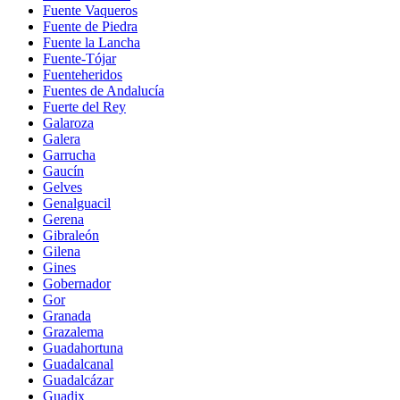
Fuente Vaqueros
Fuente de Piedra
Fuente la Lancha
Fuente-Tójar
Fuenteheridos
Fuentes de Andalucía
Fuerte del Rey
Galaroza
Galera
Garrucha
Gaucín
Gelves
Genalguacil
Gerena
Gibraleón
Gilena
Gines
Gobernador
Gor
Granada
Grazalema
Guadahortuna
Guadalcanal
Guadalcázar
Guadix