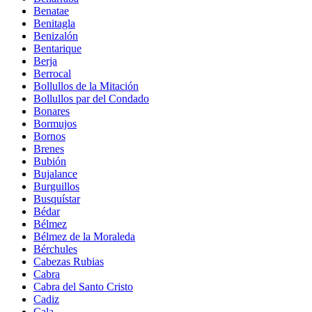
Benatae
Benitagla
Benizalón
Bentarique
Berja
Berrocal
Bollullos de la Mitación
Bollullos par del Condado
Bonares
Bormujos
Bornos
Brenes
Bubión
Bujalance
Burguillos
Busquístar
Bédar
Bélmez
Bélmez de la Moraleda
Bérchules
Cabezas Rubias
Cabra
Cabra del Santo Cristo
Cadiz
Cala