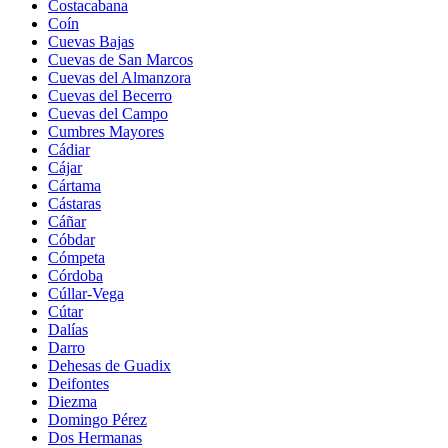
Costacabana
Coín
Cuevas Bajas
Cuevas de San Marcos
Cuevas del Almanzora
Cuevas del Becerro
Cuevas del Campo
Cumbres Mayores
Cádiar
Cájar
Cártama
Cástaras
Cáñar
Cóbdar
Cómpeta
Córdoba
Cúllar-Vega
Cútar
Dalías
Darro
Dehesas de Guadix
Deifontes
Diezma
Domingo Pérez
Dos Hermanas