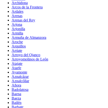
Archidona
Arcos de la Frontera
Ardales
Arenas
Arenas del Rey
Arjona
Arjonilla
Armilla
Armuña de Almanzora
Aroche
Arquillos
Arriate
Arroyo del Ojanco
Arroyomolinos de León
Atajate
Atarfe
Ayamonte
Aznalcázar
Aznalcóllar
Añora
Badolatosa
Baena
Baeza
Bailén
Barbate