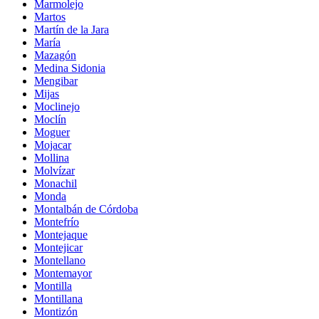
Marmolejo
Martos
Martín de la Jara
María
Mazagón
Medina Sidonia
Mengibar
Mijas
Moclinejo
Moclín
Moguer
Mojacar
Mollina
Molvízar
Monachil
Monda
Montalbán de Córdoba
Montefrío
Montejaque
Montejicar
Montellano
Montemayor
Montilla
Montillana
Montizón