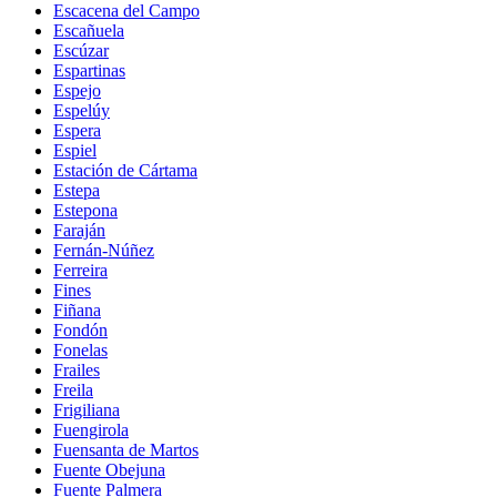
Escacena del Campo
Escañuela
Escúzar
Espartinas
Espejo
Espelúy
Espera
Espiel
Estación de Cártama
Estepa
Estepona
Faraján
Fernán-Núñez
Ferreira
Fines
Fiñana
Fondón
Fonelas
Frailes
Freila
Frigiliana
Fuengirola
Fuensanta de Martos
Fuente Obejuna
Fuente Palmera