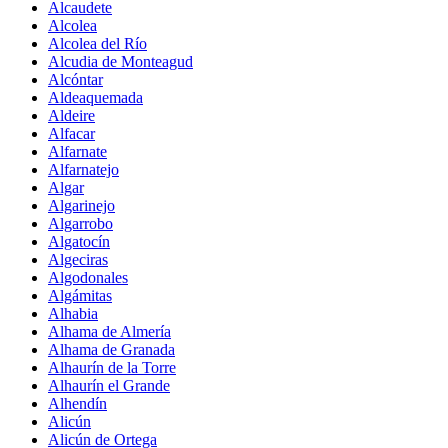
Alcaudete
Alcolea
Alcolea del Río
Alcudia de Monteagud
Alcóntar
Aldeaquemada
Aldeire
Alfacar
Alfarnate
Alfarnatejo
Algar
Algarinejo
Algarrobo
Algatocín
Algeciras
Algodonales
Algámitas
Alhabia
Alhama de Almería
Alhama de Granada
Alhaurín de la Torre
Alhaurín el Grande
Alhendín
Alicún
Alicún de Ortega