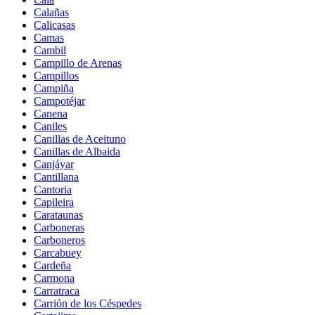
Calañas
Calicasas
Camas
Cambil
Campillo de Arenas
Campillos
Campiña
Campotéjar
Canena
Caniles
Canillas de Aceituno
Canillas de Albaida
Canjáyar
Cantillana
Cantoria
Capileira
Carataunas
Carboneras
Carboneros
Carcabuey
Cardeña
Carmona
Carratraca
Carrión de los Céspedes