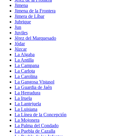
Jimena
Jimena de la Frontera
Jimera de Líbar
Jubrique
Jun
Juviles
Jérez del Marquesado
Jódar
Júzcar
La Algaba
La Antilla
La Campana
La Carlota
La Carolina
La Gangosa Vistasol
La Guardia de Jaén
La Herradura
La Iruela
La Lantejuela
La Luisiana
La Línea de la Concepción
La Mojonera
La Palma del Condado
La Puebla de Cazalla