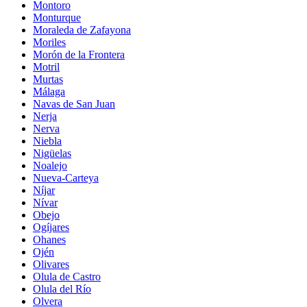
Montoro
Monturque
Moraleda de Zafayona
Moriles
Morón de la Frontera
Motril
Murtas
Málaga
Navas de San Juan
Nerja
Nerva
Niebla
Nigüelas
Noalejo
Nueva-Carteya
Níjar
Nívar
Obejo
Ogíjares
Ohanes
Ojén
Olivares
Olula de Castro
Olula del Río
Olvera